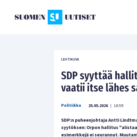
LEHTIKUVA
SDP syyttää halli
vaatii itse lähes
Politiikka
25.05.2026
16:59
|
SDP:n puheenjohtaja Antti Lindt
syytöksen: Orpon hallitus "alista
esimerkkejä ei seurannut. Muuta