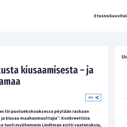
Etusivu
Suositu
U
tusta kiusaamisesta – ja
 samaa
Jaa
man löi puoluekokouksessa pöytään raskaan
a ja kiusaa maahanmuuttajia”. Konkreettisia
ma tunti myöhemmin Lindtman esitti vaatimuksia,