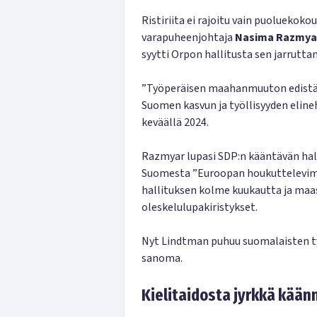
Ristiriita ei rajoitu vain puoluekoko
varapuheenjohtaja
Nasima Razmya
syytti Orpon hallitusta sen jarruttam
”Työperäisen maahanmuuton edistäm
Suomen kasvun ja työllisyyden eline
keväällä 2024.
Razmyar lupasi SDP:n kääntävän hal
Suomesta ”Euroopan houkuttelevimma
hallituksen kolme kuukautta ja maast
oleskelulupakiristykset.
Nyt Lindtman puhuu suomalaisten ty
sanoma.
Kielitaidosta jyrkkä kään