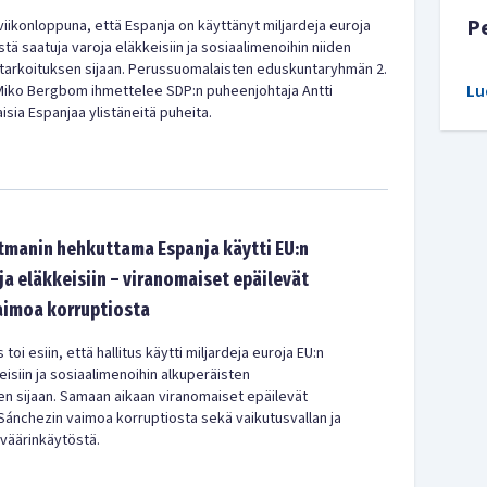
P
viikonloppuna, että Espanja on käyttänyt miljardeja euroja
tä saatuja varoja eläkkeisiin ja sosiaalimenoihin niiden
tarkoituksen sijaan. Perussuomalaisten eduskuntaryhmän 2.
Lu
Miko Bergbom ihmettelee SDP:n puheenjohtaja Antti
isia Espanjaa ylistäneitä puheita.
dtmanin hehkuttama Espanja käytti EU:n
a eläkkeisiin – viranomaiset epäilevät
aimoa korruptiosta
toi esiin, että hallitus käytti miljardeja euroja EU:n
isiin ja sosiaalimenoihin alkuperäisten
en sijaan. Samaan aikaan viranomaiset epäilevät
Sánchezin vaimoa korruptiosta sekä vaikutusvallan ja
 väärinkäytöstä.