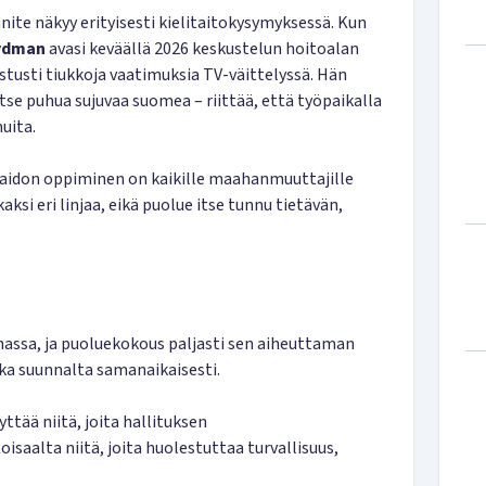
nite näkyy erityisesti kielitaitokysymyksessä. Kun
Rydman
avasi keväällä 2026 keskustelun hoitoalan
stusti tiukkoja vaatimuksia TV-väittelyssä. Hän
itse puhua sujuvaa suomea – riittää, että työpaikalla
uita.
itaidon oppiminen on kaikille maahanmuuttajille
kaksi eri linjaa, eikä puolue itse tunnu tietävän,
assa, ja puoluekokous paljasti sen aiheuttaman
ka suunnalta samanaikaisesti.
ttää niitä, joita hallituksen
saalta niitä, joita huolestuttaa turvallisuus,