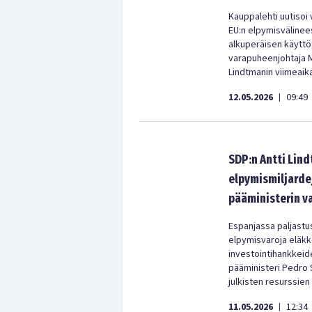
Kauppalehti uutisoi 
EU:n elpymisvälinees
alkuperäisen käyttö
varapuheenjohtaja 
Lindtmanin viimeaika
12.05.2026
09:49
|
SDP:n Antti Lin
elpymismiljardej
pääministerin v
Espanjassa paljastus 
elpymisvaroja eläkke
investointihankkeid
pääministeri Pedro 
julkisten resurssien
11.05.2026
12:34
|