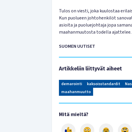
Tulos on viesti, joka kuulostaa erila
Kun puolueen johtohenkilöt sanovat 
asioita ja puoluejohtaja jopa saman
maahanmuutosta todella ajattelee.
SUOMEN UUTISET
Artikkeliin liittyvät aiheet
demarointi
kaksoisstandardit
Nas
maahanmuutto
Mitä mieltä?