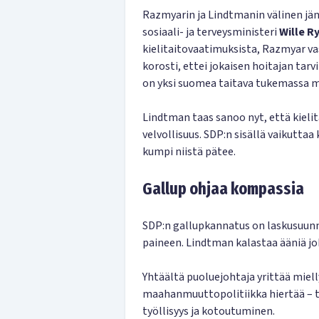
Razmyarin ja Lindtmanin välinen jän
sosiaali- ja terveysministeri
Wille 
kielitaitovaatimuksista, Razmyar va
korosti, ettei jokaisen hoitajan tarv
on yksi suomea taitava tukemassa m
Lindtman taas sanoo nyt, että kiel
velvollisuus. SDP:n sisällä vaikuttaa 
kumpi niistä pätee.
Gallup ohjaa kompassia
SDP:n gallupkannatus on laskusuunn
paineen. Lindtman kalastaa ääniä jo
Yhtäältä puoluejohtaja yrittää mielly
maahanmuuttopolitiikka hiertää – toi
työllisyys ja kotoutuminen.