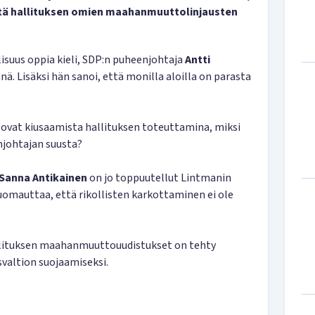
iltä hallituksen omien maahanmuuttolinjausten
lisuus oppia kieli, SDP:n puheenjohtaja
Antti
. Lisäksi hän sanoi, että monilla aloilla on parasta
 ovat kiusaamista hallituksen toteuttamina, miksi
njohtajan suusta?
Sanna Antikainen
on jo toppuutellut Lintmanin
omauttaa, että rikollisten karkottaminen ei ole
allituksen maahanmuuttouudistukset on tehty
svaltion suojaamiseksi.