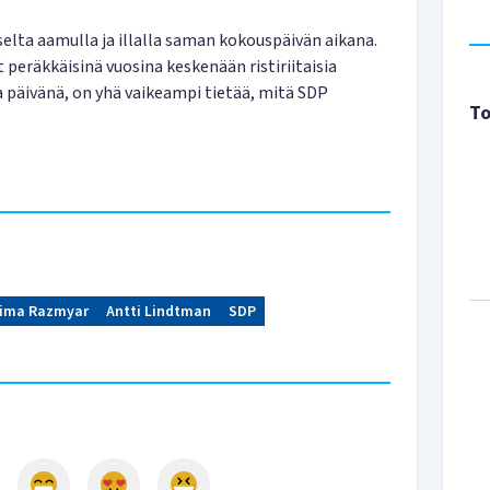
iselta aamulla ja illalla saman kokouspäivän aikana.
peräkkäisinä vuosina keskenään ristiriitaisia
a päivänä, on yhä vaikeampi tietää, mitä SDP
To
ima Razmyar
Antti Lindtman
SDP