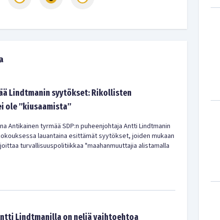
a
ää Lindtmanin syytökset: Rikollisten
i ole ”kiusaamista”
a Antikainen tyrmää SDP:n puheenjohtaja Antti Lindtmanin
kouksessa lauantaina esittämät syytökset, joiden mukaan
rjoittaa turvallisuuspolitiikkaa "maahanmuuttajia alistamalla
Antti Lindtmanilla on neljä vaihtoehtoa