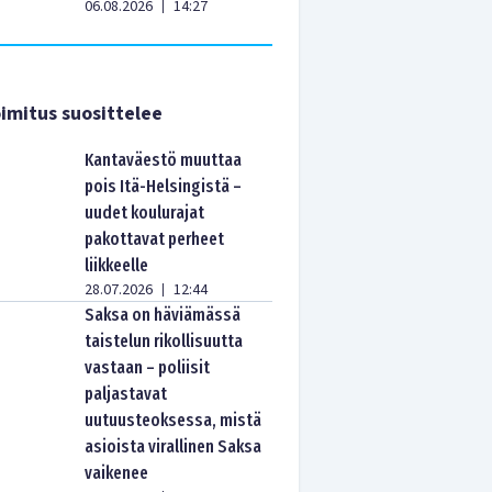
06.08.2026
14:27
|
imitus suosittelee
Kantaväestö muuttaa
pois Itä-Helsingistä –
uudet koulurajat
pakottavat perheet
liikkeelle
28.07.2026
12:44
|
Saksa on häviämässä
taistelun rikollisuutta
vastaan – poliisit
paljastavat
uutuusteoksessa, mistä
asioista virallinen Saksa
vaikenee