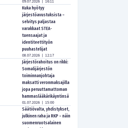
09.07.2026
16:11
|
Kuka hyötyy
järjestöavustuksista –
selvitys paljastaa
varakkaat STEA-
tuensaajat ja
identiteettityön
puuhastelijat
08.07.2026
12:17
|
Järjestörahoitus on rikki:
Somalijärjestön
toiminnanjohtaja
maksatti veronmaksajilla
jopa peruuttamattoman
hammaslääkärikäyntinsä
01.07.2026
15:00
|
Säätiövalta, yhdistykset,
julkinen raha ja RKP – näin
suomenruotsalainen