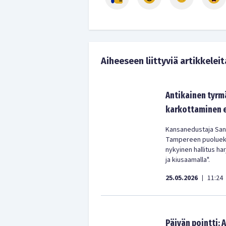
Aiheeseen liittyviä artikkeleit
Antikainen tyrm
karkottaminen e
Kansanedustaja Sann
Tampereen puolueko
nykyinen hallitus ha
ja kiusaamalla".
25.05.2026
11:24
|
Päivän pointti: 