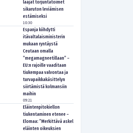
laajat torjuntatoimet
sikaruton leviämisen
estämiseksi
10:30
Espanja kiihdytti
itävaltalaisministerin
mukaan ryntäystä
Ceutaan omalla
”megamagneetillaan” –
EU:n rajoille vaaditaan
tiukempaa valvontaa ja
turvapaikkakäsittelyn
siirtämistä kolmansiin
maihin
09:21
Eläintenpitokiellon
tiukentaminen etenee –
Elomaa: ”Merkittävä askel
eläinten oikeuksien