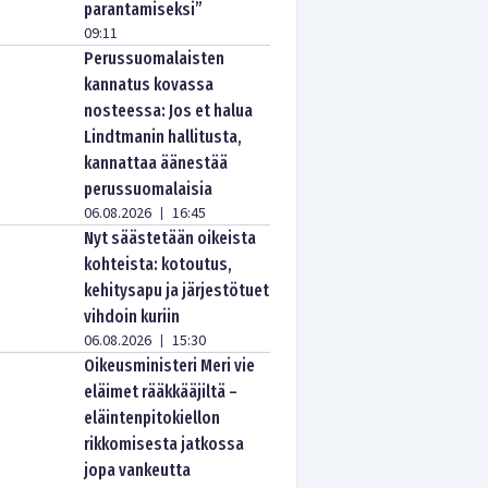
parantamiseksi”
09:11
Perussuomalaisten
kannatus kovassa
nosteessa: Jos et halua
Lindtmanin hallitusta,
kannattaa äänestää
perussuomalaisia
06.08.2026
16:45
|
Nyt säästetään oikeista
kohteista: kotoutus,
kehitysapu ja järjestötuet
vihdoin kuriin
06.08.2026
15:30
|
Oikeusministeri Meri vie
eläimet rääkkääjiltä –
eläintenpitokiellon
rikkomisesta jatkossa
jopa vankeutta