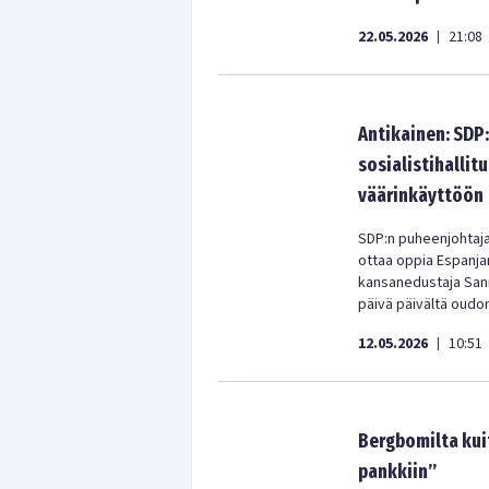
22.05.2026
21:08
|
Antikainen: SDP
sosialistihallit
väärinkäyttöön
SDP:n puheenjohtaja 
ottaa oppia Espanjan
kansanedustaja Sann
päivä päivältä oudo
12.05.2026
10:51
|
Bergbomilta kuit
pankkiin”