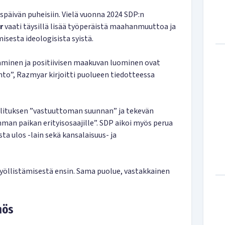
uspäivän puheisiin. Vielä vuonna 2024 SDP:n
r
vaati täysillä lisää työperäistä maahanmuuttoa ja
isesta ideologisista syistä.
inen ja positiivisen maakuvan luominen ovat
hto”, Razmyar kirjoitti puolueen tiedotteessa
lituksen ”vastuuttoman suunnan” ja tekevän
n paikan erityisosaajille”. SDP aikoi myös perua
a ulos -lain sekä kansalaisuus- ja
öllistämisestä ensin. Sama puolue, vastakkainen
nös