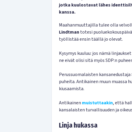
jotka kuulostavat lähes identtis
kanssa.
Maahanmuuttajilla tulee olla velvol
Lindtman
totesi puoluekokouspäivänä
työllistää ensin täällä jo olevat.
Kysymys kuuluu: jos nämä linjaukset
ne eivät olisi sitä myös SDP:n puhee
Perussuomalaisten kansanedustaja
puheita. Antikainen muun muassa hu
kiusaamista.
Antikainen
muistuttaakin
, että h
kansalaisten turvallisuuden ja oikeu
Linja hukassa