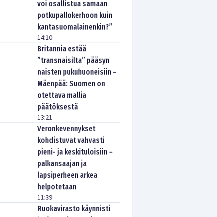
voi osallistua samaan
potkupallokerhoon kuin
kantasuomalainenkin?”
14:10
Britannia estää
”transnaisilta” pääsyn
naisten pukuhuoneisiin –
Mäenpää: Suomen on
otettava mallia
päätöksestä
13:21
Veronkevennykset
kohdistuvat vahvasti
pieni- ja keskituloisiin –
palkansaajan ja
lapsiperheen arkea
helpotetaan
11:39
Ruokavirasto käynnisti