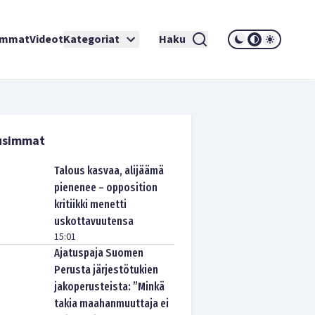
immat
Videot
Kategoriat
Haku
usimmat
Talous kasvaa, alijäämä
pienenee – opposition
kritiikki menetti
uskottavuutensa
15:01
Ajatuspaja Suomen
Perusta järjestötukien
jakoperusteista: ”Minkä
takia maahanmuuttaja ei