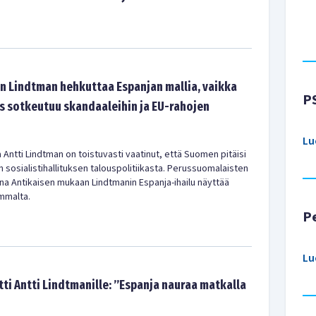
:n Lindtman hehkuttaa Espanjan mallia, vaikka
P
us sotkeutuu skandaaleihin ja EU-rahojen
Lu
Antti Lindtman on toistuvasti vaatinut, että Suomen pitäisi
 sosialistihallituksen talouspolitiikasta. Perussuomalaisten
a Antikaisen mukaan Lindtmanin Espanja-ihailu näyttää
mmalta.
P
Lu
ti Antti Lindtmanille: ”Espanja nauraa matkalla