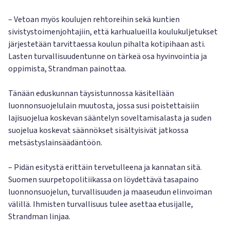
– Vetoan myös koulujen rehtoreihin sekä kuntien
sivistystoimenjohtajiin, että karhualueilla koulukuljetukset
järjestetään tarvittaessa koulun pihalta kotipihaan asti.
Lasten turvallisuudentunne on tärkeä osa hyvinvointia ja
oppimista, Strandman painottaa.
Tänään eduskunnan täysistunnossa käsitellään
luonnonsuojelulain muutosta, jossa susi poistettaisiin
lajisuojelua koskevan sääntelyn soveltamisalasta ja suden
suojelua koskevat säännökset sisältyisivät jatkossa
metsästyslainsäädäntöön.
– Pidän esitystä erittäin tervetulleena ja kannatan sitä.
Suomen suurpetopolitiikassa on löydettävä tasapaino
luonnonsuojelun, turvallisuuden ja maaseudun elinvoiman
välillä. Ihmisten turvallisuus tulee asettaa etusijalle,
Strandman linjaa.