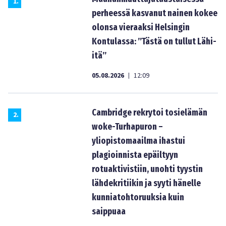
1
.
perheessä kasvanut nainen kokee
olonsa vieraaksi Helsingin
Kontulassa: ”Tästä on tullut Lähi-
itä”
05.08.2026
12:09
|
Cambridge rekrytoi tosielämän
2
.
woke-Turhapuron –
yliopistomaailma ihastui
plagioinnista epäiltyyn
rotuaktivistiin, unohti tyystin
lähdekritiikin ja syyti hänelle
kunniatohtoruuksia kuin
saippuaa