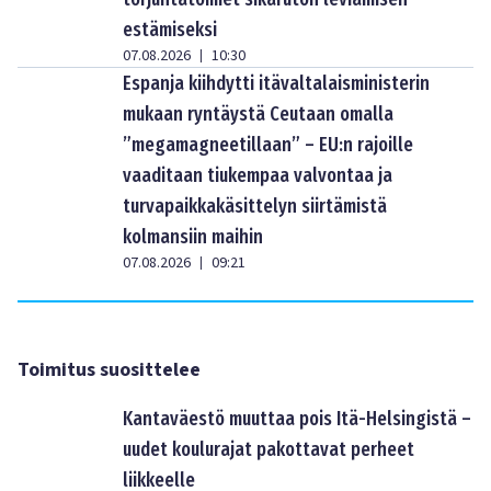
estämiseksi
07.08.2026
10:30
|
Espanja kiihdytti itävaltalaisministerin
mukaan ryntäystä Ceutaan omalla
”megamagneetillaan” – EU:n rajoille
vaaditaan tiukempaa valvontaa ja
turvapaikkakäsittelyn siirtämistä
kolmansiin maihin
07.08.2026
09:21
|
Toimitus suosittelee
Kantaväestö muuttaa pois Itä-Helsingistä –
uudet koulurajat pakottavat perheet
liikkeelle