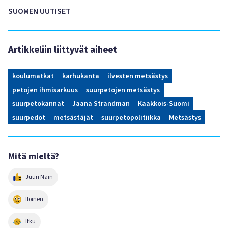
SUOMEN UUTISET
Artikkeliin liittyvät aiheet
koulumatkat
karhukanta
ilvesten metsästys
petojen ihmisarkuus
suurpetojen metsästys
suurpetokannat
Jaana Strandman
Kaakkois-Suomi
suurpedot
metsästäjät
suurpetopolitiikka
Metsästys
Mitä mieltä?
Juuri Näin
Iloinen
Itku