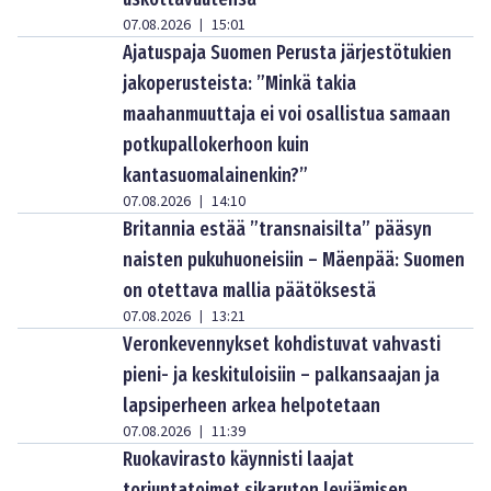
07.08.2026
15:01
|
Ajatuspaja Suomen Perusta järjestötukien
jakoperusteista: ”Minkä takia
maahanmuuttaja ei voi osallistua samaan
potkupallokerhoon kuin
kantasuomalainenkin?”
07.08.2026
14:10
|
Britannia estää ”transnaisilta” pääsyn
naisten pukuhuoneisiin – Mäenpää: Suomen
on otettava mallia päätöksestä
07.08.2026
13:21
|
Veronkevennykset kohdistuvat vahvasti
pieni- ja keskituloisiin – palkansaajan ja
lapsiperheen arkea helpotetaan
07.08.2026
11:39
|
Ruokavirasto käynnisti laajat
torjuntatoimet sikaruton leviämisen