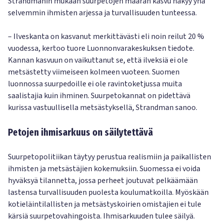
Strandmanin mukaan suurpetojen määrän kasvu näkyy yhä
selvemmin ihmisten arjessa ja turvallisuuden tunteessa.
– Ilveskanta on kasvanut merkittävästi eli noin reilut 20 %
vuodessa, kertoo tuore Luonnonvarakeskuksen tiedote.
Kannan kasvuun on vaikuttanut se, että ilveksiä ei ole
metsästetty viimeiseen kolmeen vuoteen. Suomen
luonnossa suurpedoille ei ole ravintoketjussa muita
saalistajia kuin ihminen. Suurpetokannat on pidettävä
kurissa vastuullisella metsästyksellä, Strandman sanoo.
Petojen ihmisarkuus on säilytettävä
Suurpetopolitiikan täytyy perustua realismiin ja paikallisten
ihmisten ja metsästäjien kokemuksiin. Suomessa ei voida
hyväksyä tilannetta, jossa perheet joutuvat pelkäämään
lastensa turvallisuuden puolesta koulumatkoilla. Myöskään
kotieläintilallisten ja metsästyskoirien omistajien ei tule
kärsiä suurpetovahingoista. Ihmisarkuuden tulee säilyä.