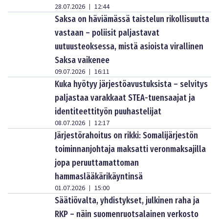
28.07.2026
12:44
|
Saksa on häviämässä taistelun rikollisuutta
vastaan – poliisit paljastavat
uutuusteoksessa, mistä asioista virallinen
Saksa vaikenee
09.07.2026
16:11
|
Kuka hyötyy järjestöavustuksista – selvitys
paljastaa varakkaat STEA-tuensaajat ja
identiteettityön puuhastelijat
08.07.2026
12:17
|
Järjestörahoitus on rikki: Somalijärjestön
toiminnanjohtaja maksatti veronmaksajilla
jopa peruuttamattoman
hammaslääkärikäyntinsä
01.07.2026
15:00
|
Säätiövalta, yhdistykset, julkinen raha ja
RKP – näin suomenruotsalainen verkosto