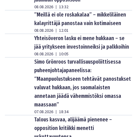
08.08.2026
13:32
|
”Meillä ei ole roskakalaa” – mikkeliläinen
kalayrittäjä panostaa vain kotimaiseen
08.08.2026
12:01
|
Yhteisöveron lasku ei mene hukkaan – se
jää yritykseen investoinneiksi ja palkkoihin
08.08.2026
10:05
|
Simo Grönroos turvallisuuspoliittisessa
puheenjohtajapaneelissa:
“Maanpuolustukseen tehtävät panostukset
valuvat hukkaan, jos suomalaisten
annetaan jäädä vähemmistöksi omassa
maassaan”
07.08.2026
18:34
|
Talous kasvaa, alijäämä pienenee –
opposition kritiikki menetti
uskottavuutensa