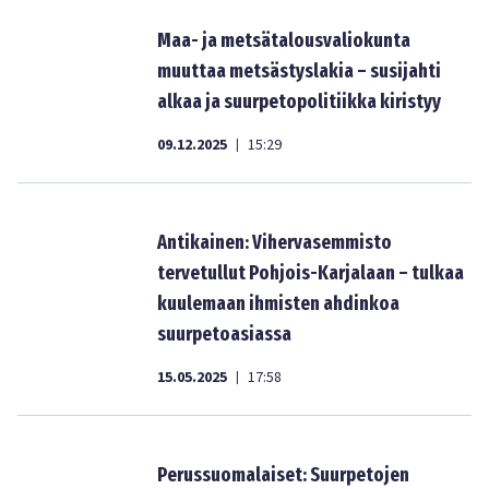
Maa- ja metsätalousvaliokunta
muuttaa metsästyslakia – susijahti
alkaa ja suurpetopolitiikka kiristyy
09.12.2025
15:29
|
Antikainen: Vihervasemmisto
tervetullut Pohjois-Karjalaan – tulkaa
kuulemaan ihmisten ahdinkoa
suurpetoasiassa
15.05.2025
17:58
|
Perussuomalaiset: Suurpetojen