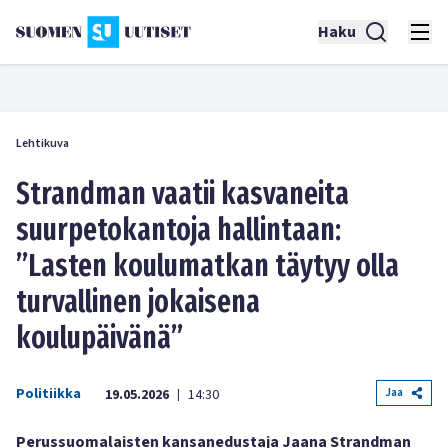
Haku
Lehtikuva
Strandman vaatii kasvaneita
suurpetokantoja hallintaan:
”Lasten koulumatkan täytyy olla
turvallinen jokaisena
koulupäivänä”
Politiikka
Jaa
19.05.2026
14:30
|
Perussuomalaisten kansanedustaja Jaana Strandman