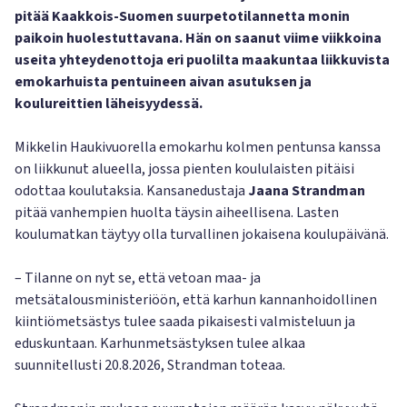
pitää Kaakkois-Suomen suurpetotilannetta monin
paikoin huolestuttavana. Hän on saanut viime viikkoina
useita yhteydenottoja eri puolilta maakuntaa liikkuvista
emokarhuista pentuineen aivan asutuksen ja
koulureittien läheisyydessä.
Mikkelin Haukivuorella emokarhu kolmen pentunsa kanssa
on liikkunut alueella, jossa pienten koululaisten pitäisi
odottaa koulutaksia. Kansanedustaja
Jaana Strandman
pitää vanhempien huolta täysin aiheellisena. Lasten
koulumatkan täytyy olla turvallinen jokaisena koulupäivänä.
– Tilanne on nyt se, että vetoan maa- ja
metsätalousministeriöön, että karhun kannanhoidollinen
kiintiömetsästys tulee saada pikaisesti valmisteluun ja
eduskuntaan. Karhunmetsästyksen tulee alkaa
suunnitellusti 20.8.2026, Strandman toteaa.