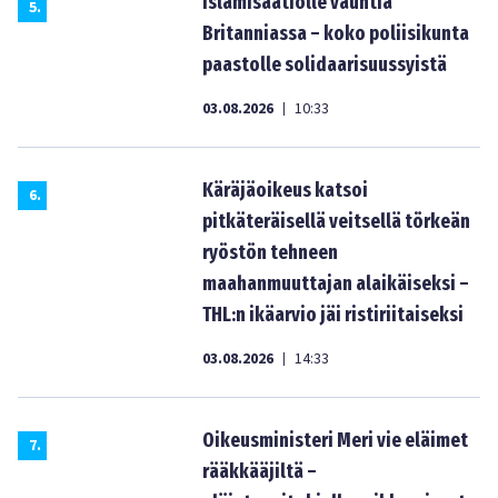
Islamisaatiolle vauhtia
5
.
Britanniassa – koko poliisikunta
paastolle solidaarisuussyistä
03.08.2026
10:33
|
Käräjäoikeus katsoi
6
.
pitkäteräisellä veitsellä törkeän
ryöstön tehneen
maahanmuuttajan alaikäiseksi –
THL:n ikäarvio jäi ristiriitaiseksi
03.08.2026
14:33
|
Oikeusministeri Meri vie eläimet
7
.
rääkkääjiltä –