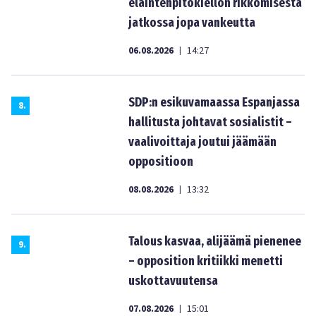
eläintenpitokiellon rikkomisesta
jatkossa jopa vankeutta
06.08.2026
14:27
|
SDP:n esikuvamaassa Espanjassa
8
.
hallitusta johtavat sosialistit –
vaalivoittaja joutui jäämään
oppositioon
08.08.2026
13:32
|
Talous kasvaa, alijäämä pienenee
9
.
– opposition kritiikki menetti
uskottavuutensa
07.08.2026
15:01
|