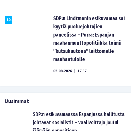
SDP:n Lindtmanin esikuvamaa sai
10
.
kyytiä puoluejohtajien
paneelissa – Purra: Espanjan
maahanmuuttopolitiikka toimii
”kutsuhuutona” laittomalle
maahantulolle
05.08.2026
17:37
|
Uusimmat
SDP:n esikuvamaassa Espanjassa hallitusta
johtavat sosialistit – vaalivoittaja joutui
jäämään oppositioon