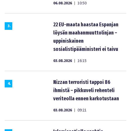
06.08.2026
10:50
|
22 EU-maata haastaa Espanjan
3
.
löysän maahanmuuttolinjan –
uppiniskainen
sosialistipääministeri ei taivu
03.08.2026
16:15
|
Nizzan terroristi tappoi 86
4
.
ihmistä – pikkuveli rehenteli
veriteolla ennen karkotustaan
03.08.2026
09:21
|