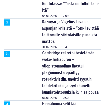
Kontulassa: ”Tästä on tullut Lähi-
itä”
05.08.2026
12:09
|
Razmyar ja Vigelius kiivaina
2
.
Espanjan kriisistä – ”SDP levittää
laittomille siirtolaisille punaista
mattoa”
31.07.2026
18:45
|
Cambridge rekrytoi tosielämän
3
.
woke-Turhapuron –
yliopistomaailma ihastui
plagioinnista epäiltyyn
rotuaktivistiin, unohti tyystin
lähdekritiikin ja syyti hänelle
kunniatohtoruuksia kuin saippuaa
06.08.2026
10:50
|
Heinäluoma selittää
4
.