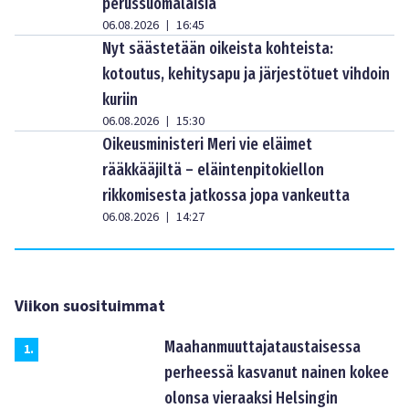
perussuomalaisia
06.08.2026
16:45
|
Nyt säästetään oikeista kohteista:
kotoutus, kehitysapu ja järjestötuet vihdoin
kuriin
06.08.2026
15:30
|
Oikeusministeri Meri vie eläimet
rääkkääjiltä – eläintenpitokiellon
rikkomisesta jatkossa jopa vankeutta
06.08.2026
14:27
|
Viikon suosituimmat
Maahanmuuttajataustaisessa
1
.
perheessä kasvanut nainen kokee
olonsa vieraaksi Helsingin