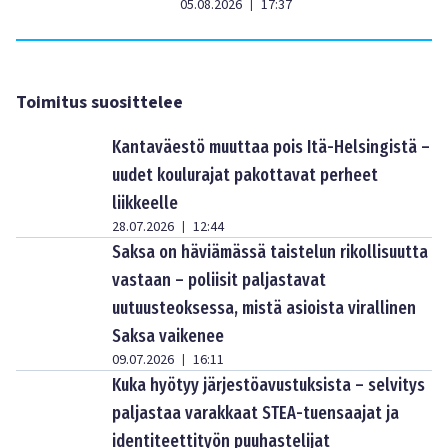
05.08.2026
17:37
|
Toimitus suosittelee
Kantaväestö muuttaa pois Itä-Helsingistä –
uudet koulurajat pakottavat perheet
liikkeelle
28.07.2026
12:44
|
Saksa on häviämässä taistelun rikollisuutta
vastaan – poliisit paljastavat
uutuusteoksessa, mistä asioista virallinen
Saksa vaikenee
09.07.2026
16:11
|
Kuka hyötyy järjestöavustuksista – selvitys
paljastaa varakkaat STEA-tuensaajat ja
identiteettityön puuhastelijat