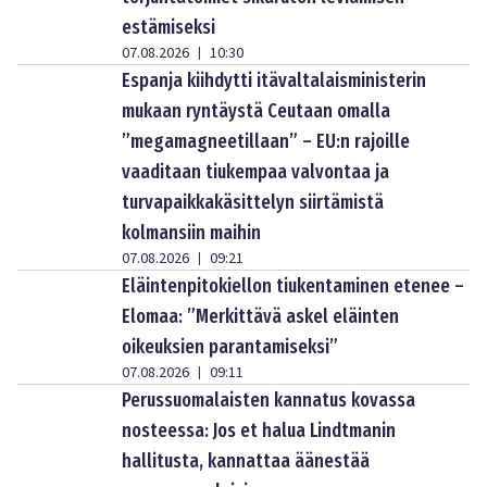
estämiseksi
07.08.2026
10:30
|
Espanja kiihdytti itävaltalaisministerin
mukaan ryntäystä Ceutaan omalla
”megamagneetillaan” – EU:n rajoille
vaaditaan tiukempaa valvontaa ja
turvapaikkakäsittelyn siirtämistä
kolmansiin maihin
07.08.2026
09:21
|
Eläintenpitokiellon tiukentaminen etenee –
Elomaa: ”Merkittävä askel eläinten
oikeuksien parantamiseksi”
07.08.2026
09:11
|
Perussuomalaisten kannatus kovassa
nosteessa: Jos et halua Lindtmanin
hallitusta, kannattaa äänestää