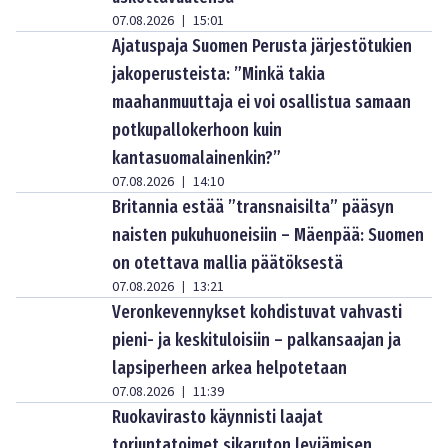
07.08.2026
15:01
|
Ajatuspaja Suomen Perusta järjestötukien
jakoperusteista: ”Minkä takia
maahanmuuttaja ei voi osallistua samaan
potkupallokerhoon kuin
kantasuomalainenkin?”
07.08.2026
14:10
|
Britannia estää ”transnaisilta” pääsyn
naisten pukuhuoneisiin – Mäenpää: Suomen
on otettava mallia päätöksestä
07.08.2026
13:21
|
Veronkevennykset kohdistuvat vahvasti
pieni- ja keskituloisiin – palkansaajan ja
lapsiperheen arkea helpotetaan
07.08.2026
11:39
|
Ruokavirasto käynnisti laajat
torjuntatoimet sikaruton leviämisen