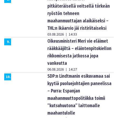
pitkäteräisellä veitsellä törkeän
ryöstön tehneen
maahanmuuttajan alaikäiseksi –
THL:n ikäarvio jäi ristiriitaiseksi
03.08.2026
14:33
|
Oikeusministeri Meri vie eläimet
9
.
rääkkääjiltä – eläintenpitokiellon
rikkomisesta jatkossa jopa
vankeutta
06.08.2026
14:27
|
SDP:n Lindtmanin esikuvamaa sai
10
.
kyytiä puoluejohtajien paneelissa
– Purra: Espanjan
maahanmuuttopolitiikka toimii
”kutsuhuutona” laittomalle
maahantulolle