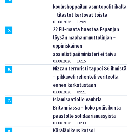
koulushoppailun asuntopolitiikalla
– tilastot kertovat toista
01.08.2026
12:09
|
22 EU-maata haastaa Espanjan
5
.
löysän maahanmuuttolinjan –
uppiniskainen
sosialistipääministeri ei taivu
03.08.2026
16:15
|
Nizzan terroristi tappoi 86 ihmistä
6
.
– pikkuveli rehenteli veriteolla
ennen karkotustaan
03.08.2026
09:21
|
Islamisaatiolle vauhtia
7
.
Britanniassa – koko poliisikunta
paastolle solidaarisuussyistä
03.08.2026
10:33
|
Käräjäoikeus katsoi
8
.