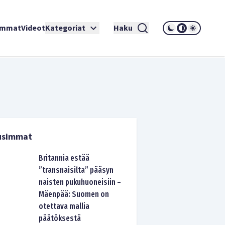
immat
Videot
Kategoriat
Haku
usimmat
Britannia estää
”transnaisilta” pääsyn
naisten pukuhuoneisiin –
Mäenpää: Suomen on
otettava mallia
päätöksestä