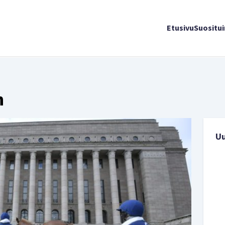
Etusivu
Suositu
n
U