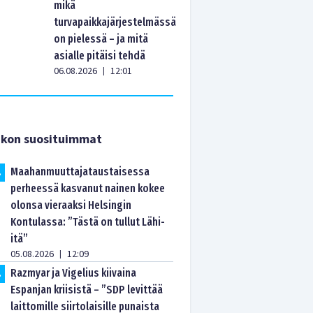
mikä
turvapaikkajärjestelmässä
on pielessä – ja mitä
asialle pitäisi tehdä
06.08.2026
12:01
|
ikon suosituimmat
Maahanmuuttajataustaisessa
.
perheessä kasvanut nainen kokee
olonsa vieraaksi Helsingin
Kontulassa: ”Tästä on tullut Lähi-
itä”
05.08.2026
12:09
|
Razmyar ja Vigelius kiivaina
.
Espanjan kriisistä – ”SDP levittää
laittomille siirtolaisille punaista