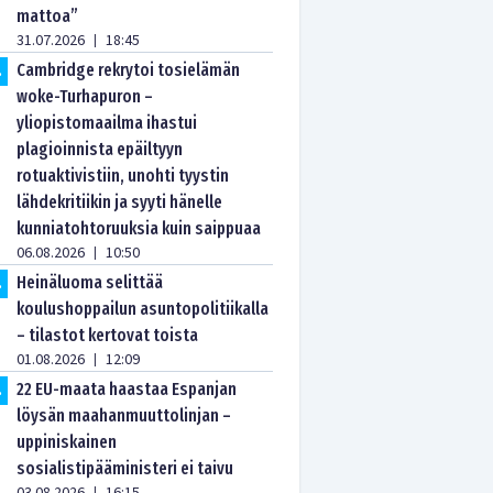
mattoa”
31.07.2026
18:45
|
Cambridge rekrytoi tosielämän
.
woke-Turhapuron –
yliopistomaailma ihastui
plagioinnista epäiltyyn
rotuaktivistiin, unohti tyystin
lähdekritiikin ja syyti hänelle
kunniatohtoruuksia kuin saippuaa
06.08.2026
10:50
|
Heinäluoma selittää
.
koulushoppailun asuntopolitiikalla
– tilastot kertovat toista
01.08.2026
12:09
|
22 EU-maata haastaa Espanjan
.
löysän maahanmuuttolinjan –
uppiniskainen
sosialistipääministeri ei taivu
|