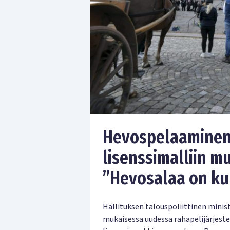
Hevospelaaminen 
lisenssimalliin 
”Hevosalaa on kuu
Hallituksen talouspoliittinen minist
mukaisessa uudessa rahapelijärjest