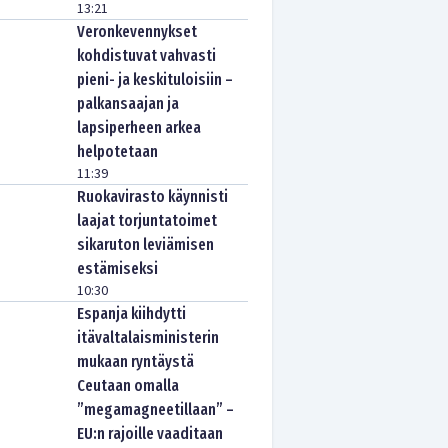
13:21
Veronkevennykset
kohdistuvat vahvasti
pieni- ja keskituloisiin –
palkansaajan ja
lapsiperheen arkea
helpotetaan
11:39
Ruokavirasto käynnisti
laajat torjuntatoimet
sikaruton leviämisen
estämiseksi
10:30
Espanja kiihdytti
itävaltalaisministerin
mukaan ryntäystä
Ceutaan omalla
”megamagneetillaan” –
EU:n rajoille vaaditaan