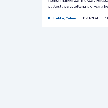
lisenssimarkkinaan mukaan. Peruss
päätöstä perusteltuna ja oikeana h
11.11.2024
17:
Politiikka
,
Talous
|