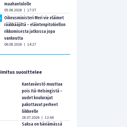
maahantulolle
05.08.2026
17:37
|
Oikeusministeri Meri vie eläimet
0
.
rääkkääjiltä – eläintenpitokiellon
rikkomisesta jatkossa jopa
vankeutta
06.08.2026
14:27
|
imitus suosittelee
Kantaväestö muuttaa
pois Itä-Helsingistä –
uudet koulurajat
pakottavat perheet
liikkeelle
28.07.2026
12:44
|
Saksa on häviämässä