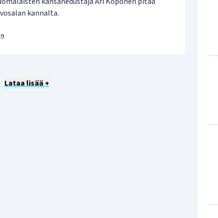
uomalaisten kansanedustaja Ari Koponen pitää
evosalan kannalta.
49
Lataa lisää +