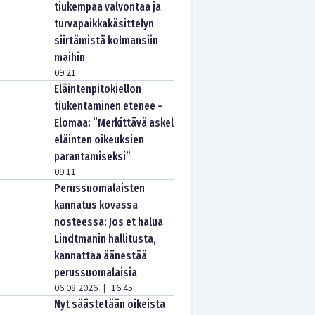
tiukempaa valvontaa ja
turvapaikkakäsittelyn
siirtämistä kolmansiin
maihin
09:21
Eläintenpitokiellon
tiukentaminen etenee –
Elomaa: ”Merkittävä askel
eläinten oikeuksien
parantamiseksi”
09:11
Perussuomalaisten
kannatus kovassa
nosteessa: Jos et halua
Lindtmanin hallitusta,
kannattaa äänestää
perussuomalaisia
06.08.2026
16:45
|
Nyt säästetään oikeista