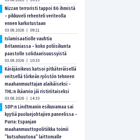
03.08.2026
16:15
Nizzan terroristi tappoi 86 ihmistä
.
– pikkuveli rehenteli veriteolla
ennen karkotustaan
03.08.2026
09:21
|
Islamisaatiolle vauhtia
.
Britanniassa – koko poliisikunta
paastolle solidaarisuussyistä
03.08.2026
10:33
|
Käräjäoikeus katsoi pitkäteräisellä
.
veitsellä törkeän ryöstön tehneen
maahanmuuttajan alaikäiseksi –
THL:n ikäarvio jäi ristiriitaiseksi
03.08.2026
14:33
|
SDP:n Lindtmanin esikuvamaa sai
.
kyytiä puoluejohtajien paneelissa –
Purra: Espanjan
maahanmuuttopolitiikka toimii
”kutsuhuutona” laittomalle