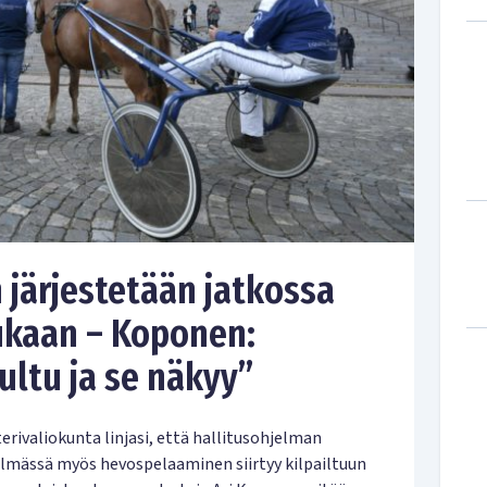
järjestetään jatkossa
mukaan – Koponen:
ltu ja se näkyy”
erivaliokunta linjasi, että hallitusohjelman
elmässä myös hevospelaaminen siirtyy kilpailtuun