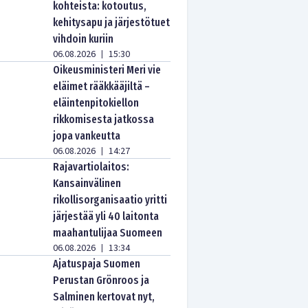
kohteista: kotoutus,
kehitysapu ja järjestötuet
vihdoin kuriin
06.08.2026
15:30
|
Oikeusministeri Meri vie
eläimet rääkkääjiltä –
eläintenpitokiellon
rikkomisesta jatkossa
jopa vankeutta
06.08.2026
14:27
|
Rajavartiolaitos:
Kansainvälinen
rikollisorganisaatio yritti
järjestää yli 40 laitonta
maahantulijaa Suomeen
06.08.2026
13:34
|
Ajatuspaja Suomen
Perustan Grönroos ja
Salminen kertovat nyt,