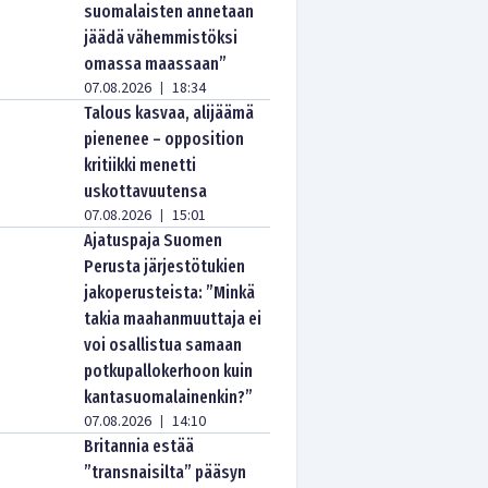
suomalaisten annetaan
jäädä vähemmistöksi
omassa maassaan”
07.08.2026
18:34
|
Talous kasvaa, alijäämä
pienenee – opposition
kritiikki menetti
uskottavuutensa
07.08.2026
15:01
|
Ajatuspaja Suomen
Perusta järjestötukien
jakoperusteista: ”Minkä
takia maahanmuuttaja ei
voi osallistua samaan
potkupallokerhoon kuin
kantasuomalainenkin?”
07.08.2026
14:10
|
Britannia estää
”transnaisilta” pääsyn