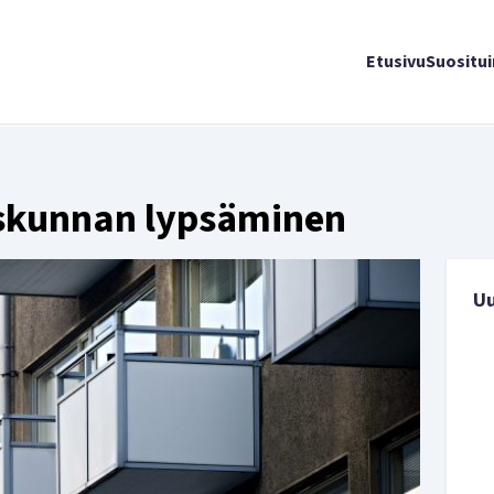
Etusivu
Suositu
iskunnan lypsäminen
U