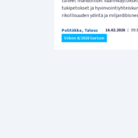
tulleet mahdolliset väärinkäytökset
tukipetokset ja hyvinvointiyhteisku
rikollisuuden ydintä ja miljardibisnes
16.02.2026
09:
Politiikka
,
Talous
|
Viikon 8/2026 luetuin