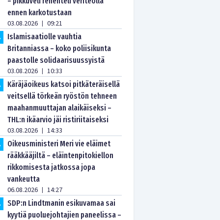
– pikkuveli rehenteli veriteolla
ennen karkotustaan
03.08.2026
09:21
|
Islamisaatiolle vauhtia
.
Britanniassa – koko poliisikunta
paastolle solidaarisuussyistä
03.08.2026
10:33
|
Käräjäoikeus katsoi pitkäteräisellä
.
veitsellä törkeän ryöstön tehneen
maahanmuuttajan alaikäiseksi –
THL:n ikäarvio jäi ristiriitaiseksi
03.08.2026
14:33
|
Oikeusministeri Meri vie eläimet
.
rääkkääjiltä – eläintenpitokiellon
rikkomisesta jatkossa jopa
vankeutta
06.08.2026
14:27
|
SDP:n Lindtmanin esikuvamaa sai
.
kyytiä puoluejohtajien paneelissa –