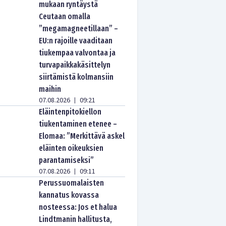
mukaan ryntäystä
Ceutaan omalla
”megamagneetillaan” –
EU:n rajoille vaaditaan
tiukempaa valvontaa ja
turvapaikkakäsittelyn
siirtämistä kolmansiin
maihin
07.08.2026
09:21
|
Eläintenpitokiellon
tiukentaminen etenee –
Elomaa: ”Merkittävä askel
eläinten oikeuksien
parantamiseksi”
07.08.2026
09:11
|
Perussuomalaisten
kannatus kovassa
nosteessa: Jos et halua
Lindtmanin hallitusta,