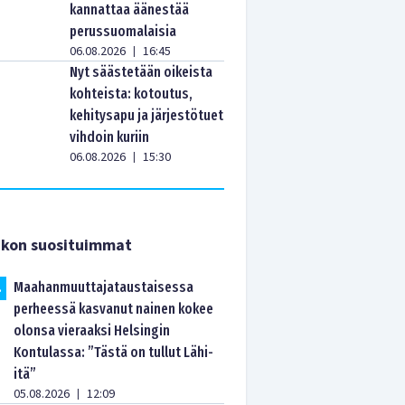
kannattaa äänestää
perussuomalaisia
06.08.2026
16:45
|
Nyt säästetään oikeista
kohteista: kotoutus,
kehitysapu ja järjestötuet
vihdoin kuriin
06.08.2026
15:30
|
ikon suosituimmat
Maahanmuuttajataustaisessa
.
perheessä kasvanut nainen kokee
olonsa vieraaksi Helsingin
Kontulassa: ”Tästä on tullut Lähi-
itä”
05.08.2026
12:09
|