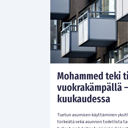
Mohammed teki ti
vuokrakämpällä –
kuukaudessa
Tuetun asumisen käyttäminen yksitt
törkeätä sekä asunnon todellista tar