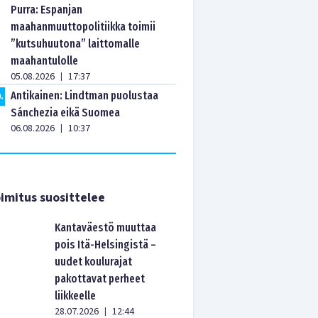
Purra: Espanjan
maahanmuuttopolitiikka toimii
”kutsuhuutona” laittomalle
maahantulolle
05.08.2026
17:37
|
Antikainen: Lindtman puolustaa
0
.
Sánchezia eikä Suomea
06.08.2026
10:37
|
imitus suosittelee
Kantaväestö muuttaa
pois Itä-Helsingistä –
uudet koulurajat
pakottavat perheet
liikkeelle
28.07.2026
12:44
|