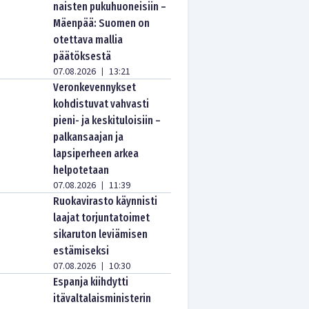
naisten pukuhuoneisiin –
Mäenpää: Suomen on
otettava mallia
päätöksestä
07.08.2026
13:21
|
Veronkevennykset
kohdistuvat vahvasti
pieni- ja keskituloisiin –
palkansaajan ja
lapsiperheen arkea
helpotetaan
07.08.2026
11:39
|
Ruokavirasto käynnisti
laajat torjuntatoimet
sikaruton leviämisen
estämiseksi
07.08.2026
10:30
|
Espanja kiihdytti
itävaltalaisministerin