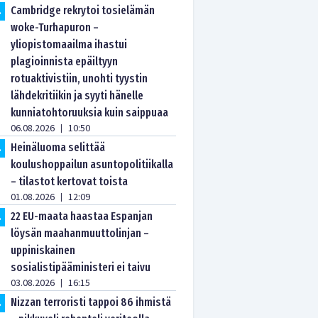
Cambridge rekrytoi tosielämän
.
woke-Turhapuron –
yliopistomaailma ihastui
plagioinnista epäiltyyn
rotuaktivistiin, unohti tyystin
lähdekritiikin ja syyti hänelle
kunniatohtoruuksia kuin saippuaa
06.08.2026
10:50
|
Heinäluoma selittää
.
koulushoppailun asuntopolitiikalla
– tilastot kertovat toista
01.08.2026
12:09
|
22 EU-maata haastaa Espanjan
.
löysän maahanmuuttolinjan –
uppiniskainen
sosialistipääministeri ei taivu
03.08.2026
16:15
|
Nizzan terroristi tappoi 86 ihmistä
.