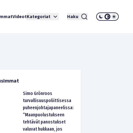
immat
Videot
Kategoriat
Haku
usimmat
Simo Grönroos
turvallisuuspoliittisessa
puheenjohtajapaneelissa:
“Maanpuolustukseen
tehtävät panostukset
valuvat hukkaan, jos