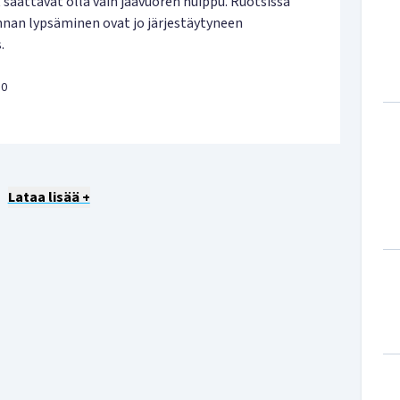
 saattavat olla vain jäävuoren huippu. Ruotsissa
nnan lypsäminen ovat jo järjestäytyneen
.
30
Lataa lisää +