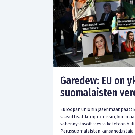
Garedew: EU on yk
suomalaisten ver
Euroopan unionin jäsenmaat päättiv
saavuttivat kompromissin, kun maat 
vähennystavoitteesta katetaan hiili
Perussuomalaisten kansanedustaja 