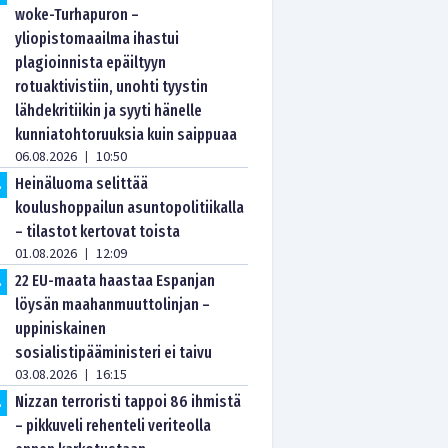
woke-Turhapuron –
yliopistomaailma ihastui
plagioinnista epäiltyyn
rotuaktivistiin, unohti tyystin
lähdekritiikin ja syyti hänelle
kunniatohtoruuksia kuin saippuaa
06.08.2026
10:50
|
Heinäluoma selittää
.
koulushoppailun asuntopolitiikalla
– tilastot kertovat toista
01.08.2026
12:09
|
22 EU-maata haastaa Espanjan
.
löysän maahanmuuttolinjan –
uppiniskainen
sosialistipääministeri ei taivu
03.08.2026
16:15
|
Nizzan terroristi tappoi 86 ihmistä
.
– pikkuveli rehenteli veriteolla