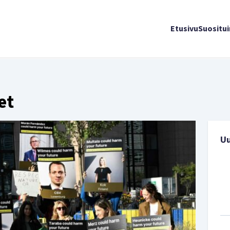
Etusivu
Suositu
et
U