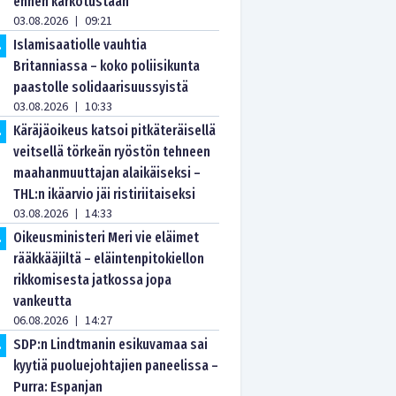
ennen karkotustaan
03.08.2026
09:21
|
Islamisaatiolle vauhtia
.
Britanniassa – koko poliisikunta
paastolle solidaarisuussyistä
03.08.2026
10:33
|
Käräjäoikeus katsoi pitkäteräisellä
.
veitsellä törkeän ryöstön tehneen
maahanmuuttajan alaikäiseksi –
THL:n ikäarvio jäi ristiriitaiseksi
03.08.2026
14:33
|
Oikeusministeri Meri vie eläimet
.
rääkkääjiltä – eläintenpitokiellon
rikkomisesta jatkossa jopa
vankeutta
06.08.2026
14:27
|
SDP:n Lindtmanin esikuvamaa sai
.
kyytiä puoluejohtajien paneelissa –
Purra: Espanjan