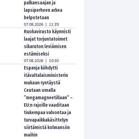
palkansaajan ja
lapsiperheen arkea
helpotetaan
07.08.2026
11:39
|
Ruokavirasto käynnisti
laajat torjuntatoimet
sikaruton leviämisen
estämiseksi
07.08.2026
10:30
|
Espanja kiihdytti
itävaltalaisministerin
mukaan ryntäystä
Ceutaan omalla
”megamagneetillaan” –
EU:n rajoille vaaditaan
tiukempaa valvontaa ja
turvapaikkakäsittelyn
siirtämistä kolmansiin
maihin