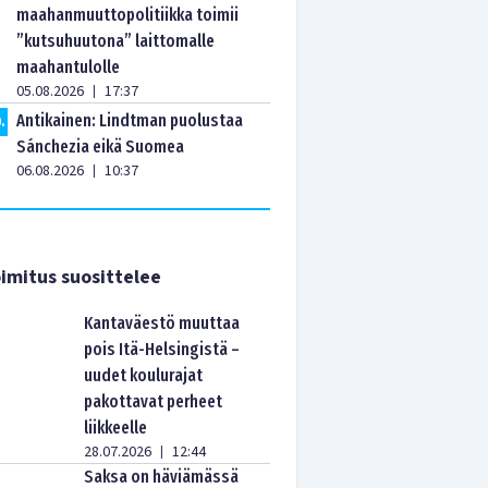
maahanmuuttopolitiikka toimii
”kutsuhuutona” laittomalle
maahantulolle
05.08.2026
17:37
|
Antikainen: Lindtman puolustaa
0
.
Sánchezia eikä Suomea
06.08.2026
10:37
|
imitus suosittelee
Kantaväestö muuttaa
pois Itä-Helsingistä –
uudet koulurajat
pakottavat perheet
liikkeelle
28.07.2026
12:44
|
Saksa on häviämässä