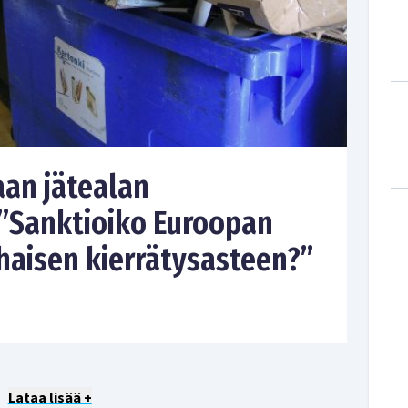
an jätealan
 ”Sanktioiko Euroopan
haisen kierrätysasteen?”
Lataa lisää +