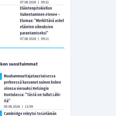
07.08.2026
09:21
|
Eläintenpitokiellon
tiukentaminen etenee –
Elomaa: ”Merkittävä askel
eläinten oikeuksien
parantamiseksi”
07.08.2026
09:11
|
ikon suosituimmat
Maahanmuuttajataustaisessa
.
perheessä kasvanut nainen kokee
olonsa vieraaksi Helsingin
Kontulassa: ”Tästä on tullut Lähi-
itä”
05.08.2026
12:09
|
Cambridge rekrytoi tosielämän
.