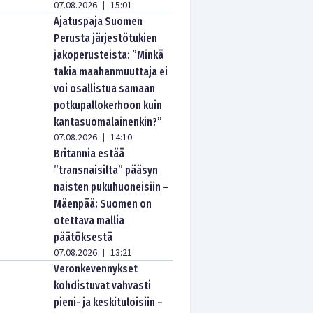
07.08.2026
15:01
|
Ajatuspaja Suomen
Perusta järjestötukien
jakoperusteista: ”Minkä
takia maahanmuuttaja ei
voi osallistua samaan
potkupallokerhoon kuin
kantasuomalainenkin?”
07.08.2026
14:10
|
Britannia estää
”transnaisilta” pääsyn
naisten pukuhuoneisiin –
Mäenpää: Suomen on
otettava mallia
päätöksestä
07.08.2026
13:21
|
Veronkevennykset
kohdistuvat vahvasti
pieni- ja keskituloisiin –