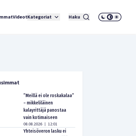
immat
Videot
Kategoriat
Haku
usimmat
”Meillä ei ole roskakalaa”
– mikkeliläinen
kalayrittäjä panostaa
vain kotimaiseen
08.08.2026
12:01
|
Yhteisöveron lasku ei