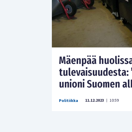
Mäenpää huolissa
tulevaisuudesta:
unioni Suomen al
11.12.2023
10:59
Politiikka
|