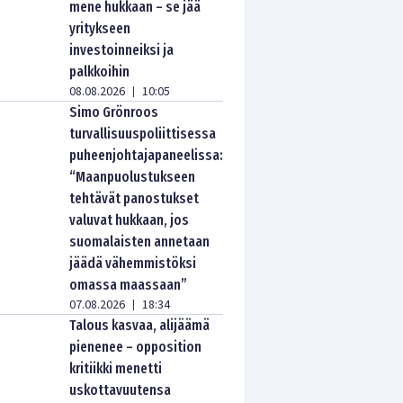
mene hukkaan – se jää
yritykseen
investoinneiksi ja
palkkoihin
08.08.2026
10:05
|
Simo Grönroos
turvallisuuspoliittisessa
puheenjohtajapaneelissa:
“Maanpuolustukseen
tehtävät panostukset
valuvat hukkaan, jos
suomalaisten annetaan
jäädä vähemmistöksi
omassa maassaan”
07.08.2026
18:34
|
Talous kasvaa, alijäämä
pienenee – opposition
kritiikki menetti
uskottavuutensa