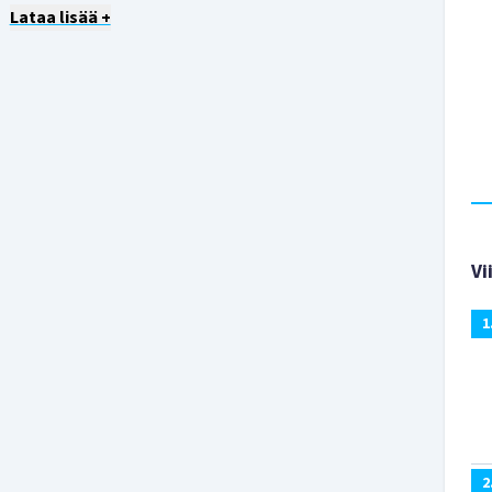
Lataa lisää +
Vi
1
2