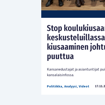
Stop koulukiusaam
keskusteluillassa
kiusaaminen johtu
puuttua
Kansanedustajat ja asiantuntijat p
kansalaisinfossa.
17.11.
Politiikka
,
Analyysi
,
Videot