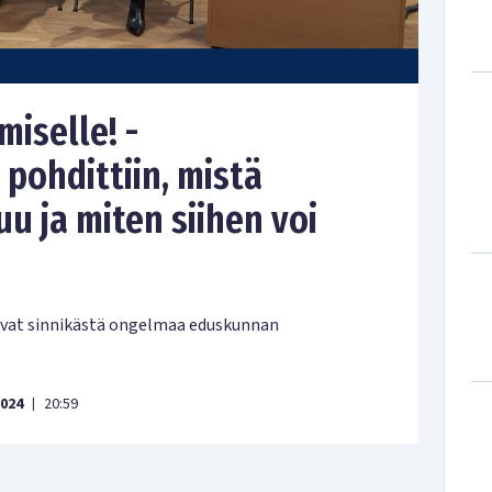
iselle! -
 pohdittiin, mistä
u ja miten siihen voi
uivat sinnikästä ongelmaa eduskunnan
2024
20:59
|