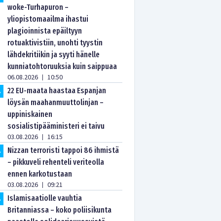
woke-Turhapuron –
yliopistomaailma ihastui
plagioinnista epäiltyyn
rotuaktivistiin, unohti tyystin
lähdekritiikin ja syyti hänelle
kunniatohtoruuksia kuin saippuaa
06.08.2026
10:50
|
22 EU-maata haastaa Espanjan
.
löysän maahanmuuttolinjan –
uppiniskainen
sosialistipääministeri ei taivu
03.08.2026
16:15
|
Nizzan terroristi tappoi 86 ihmistä
.
– pikkuveli rehenteli veriteolla
ennen karkotustaan
03.08.2026
09:21
|
Islamisaatiolle vauhtia
.
Britanniassa – koko poliisikunta