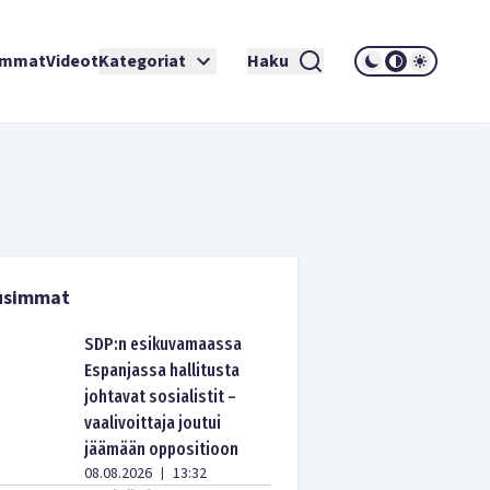
immat
Videot
Kategoriat
Haku
usimmat
SDP:n esikuvamaassa
Espanjassa hallitusta
johtavat sosialistit –
vaalivoittaja joutui
jäämään oppositioon
08.08.2026
13:32
|