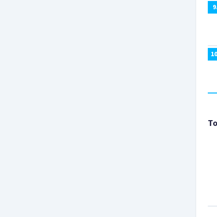
9
1
To