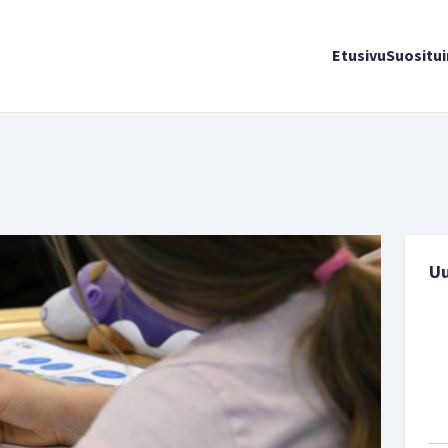
Etusivu
Suositu
U