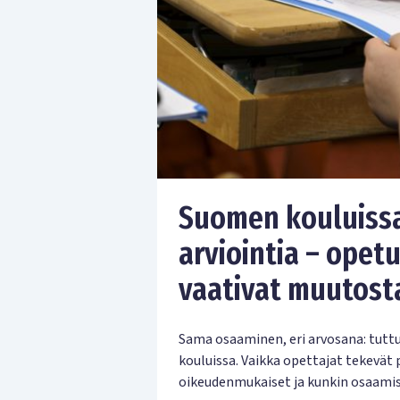
Suomen kouluissa
arviointia – opet
vaativat muutost
Sama osaaminen, eri arvosana: tutt
kouluissa. Vaikka opettajat tekevä
oikeudenmukaiset ja kunkin osaamist