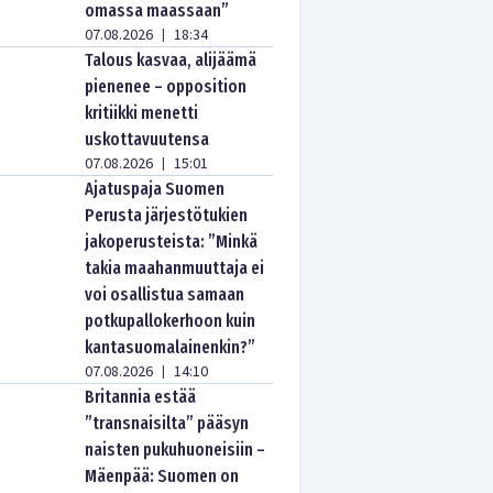
omassa maassaan”
07.08.2026
18:34
|
Talous kasvaa, alijäämä
pienenee – opposition
kritiikki menetti
uskottavuutensa
07.08.2026
15:01
|
Ajatuspaja Suomen
Perusta järjestötukien
jakoperusteista: ”Minkä
takia maahanmuuttaja ei
voi osallistua samaan
potkupallokerhoon kuin
kantasuomalainenkin?”
07.08.2026
14:10
|
Britannia estää
”transnaisilta” pääsyn
naisten pukuhuoneisiin –
Mäenpää: Suomen on