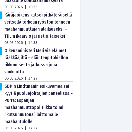
paastolle solidaarisuussyistä
03.08.2026
10:33
|
Käräjäoikeus katsoi pitkäteräisellä
.
veitsellä törkeän ryöstön tehneen
maahanmuuttajan alaikäiseksi –
THL:n ikäarvio jäi ristiriitaiseksi
03.08.2026
14:33
|
Oikeusministeri Meri vie eläimet
.
rääkkääjiltä – eläintenpitokiellon
rikkomisesta jatkossa jopa
vankeutta
06.08.2026
14:27
|
SDP:n Lindtmanin esikuvamaa sai
.
kyytiä puoluejohtajien paneelissa –
Purra: Espanjan
maahanmuuttopolitiikka toimii
”kutsuhuutona” laittomalle
maahantulolle
05.08.2026
17:37
|