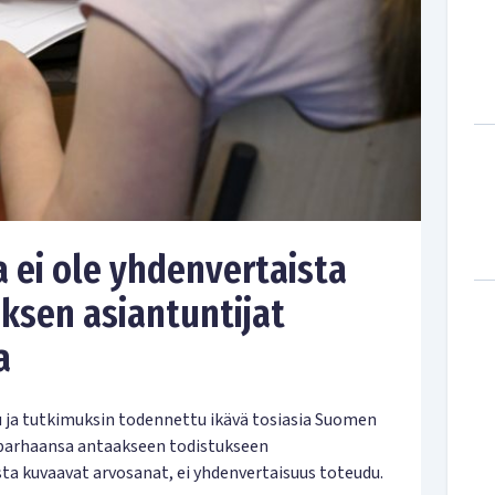
 ei ole yhdenvertaista
uksen asiantuntijat
a
u ja tutkimuksin todennettu ikävä tosiasia Suomen
t parhaansa antaakseen todistukseen
a kuvaavat arvosanat, ei yhdenvertaisuus toteudu.