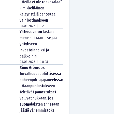
”Meillä ei ole roskakalaa”
– mikkeliläinen
kalayrittäjä panostaa
vain kotimaiseen
08.08.2026
12:01
|
Yhteisöveron lasku ei
mene hukkaan – se jää
yritykseen
investoinneiksi ja
palkkoihin
08.08.2026
10:05
|
Simo Grönroos
turvallisuuspoliittisessa
puheenjohtajapaneelissa:
“Maanpuolustukseen
tehtävät panostukset
valuvat hukkaan, jos
suomalaisten annetaan
jäädä vähemmistöksi