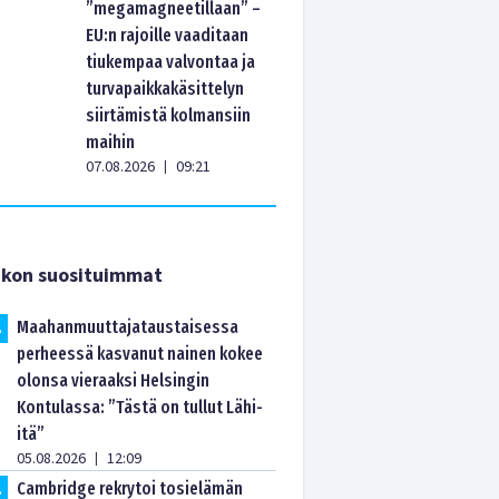
”megamagneetillaan” –
EU:n rajoille vaaditaan
tiukempaa valvontaa ja
turvapaikkakäsittelyn
siirtämistä kolmansiin
maihin
07.08.2026
09:21
|
ikon suosituimmat
Maahanmuuttajataustaisessa
.
perheessä kasvanut nainen kokee
olonsa vieraaksi Helsingin
Kontulassa: ”Tästä on tullut Lähi-
itä”
05.08.2026
12:09
|
Cambridge rekrytoi tosielämän
.