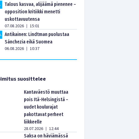
Talous kasvaa, alijäämä pienenee –
.
opposition kritiikki menetti
uskottavuutensa
07.08.2026
15:01
|
Antikainen: Lindtman puolustaa
0
.
Sánchezia eikä Suomea
06.08.2026
10:37
|
imitus suosittelee
Kantaväestö muuttaa
pois Itä-Helsingistä –
uudet koulurajat
pakottavat perheet
liikkeelle
28.07.2026
12:44
|
Saksa on häviämässä