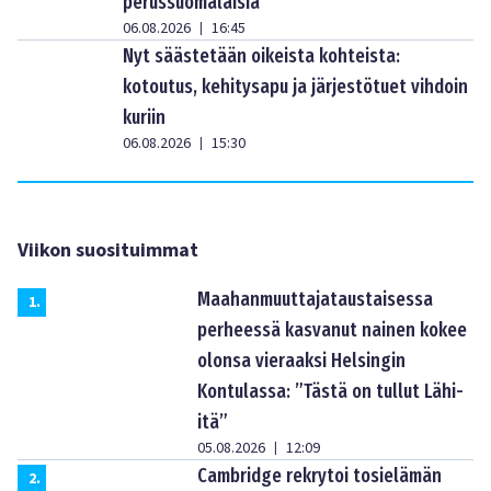
perussuomalaisia
06.08.2026
16:45
|
Nyt säästetään oikeista kohteista:
kotoutus, kehitysapu ja järjestötuet vihdoin
kuriin
06.08.2026
15:30
|
Viikon suosituimmat
Maahanmuuttajataustaisessa
1
.
perheessä kasvanut nainen kokee
olonsa vieraaksi Helsingin
Kontulassa: ”Tästä on tullut Lähi-
itä”
05.08.2026
12:09
|
Cambridge rekrytoi tosielämän
2
.