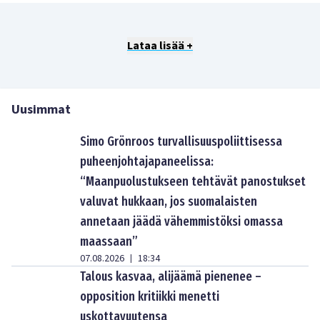
Lataa lisää +
Uusimmat
Simo Grönroos turvallisuuspoliittisessa
puheenjohtajapaneelissa:
“Maanpuolustukseen tehtävät panostukset
valuvat hukkaan, jos suomalaisten
annetaan jäädä vähemmistöksi omassa
maassaan”
07.08.2026
18:34
|
Talous kasvaa, alijäämä pienenee –
opposition kritiikki menetti
uskottavuutensa