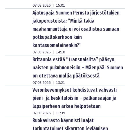
07.08.2026
15:01
|
Ajatuspaja Suomen Perusta järjestötukien
jakoperusteista: ”Minkä takia
maahanmuuttaja ei voi osallistua samaan
potkupallokerhoon kuin
kantasuomalainenkin?”
07.08.2026
14:10
|
Britannia estää ”transnaisilta” pääsyn
naisten pukuhuoneisiin – Mäenpää: Suomen
on otettava mallia päätöksestä
07.08.2026
13:21
|
Veronkevennykset kohdistuvat vahvasti
pieni- ja keskituloisiin – palkansaajan ja
lapsiperheen arkea helpotetaan
07.08.2026
11:39
|
Ruokavirasto käynnisti laajat
torjuntatoimet sikaruton leviämisen