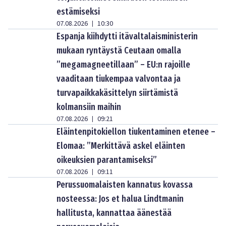
estämiseksi
07.08.2026
10:30
|
Espanja kiihdytti itävaltalaisministerin
mukaan ryntäystä Ceutaan omalla
”megamagneetillaan” – EU:n rajoille
vaaditaan tiukempaa valvontaa ja
turvapaikkakäsittelyn siirtämistä
kolmansiin maihin
07.08.2026
09:21
|
Eläintenpitokiellon tiukentaminen etenee –
Elomaa: ”Merkittävä askel eläinten
oikeuksien parantamiseksi”
07.08.2026
09:11
|
Perussuomalaisten kannatus kovassa
nosteessa: Jos et halua Lindtmanin
hallitusta, kannattaa äänestää