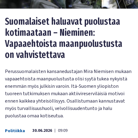
Suomalaiset haluavat puolustaa
kotimaataan – Nieminen:
Vapaaehtoista maanpuolustusta
on vahvistettava
Perussuomalaisten kansanedustajan Mira Niemisen mukaan
vapaaehtoista maanpuolustusta olisi syytä tukea nykyistä
enemmän myös julkisin varoin. Itä-Suomen yliopiston
tuoreen tutkimuksen mukaan aktiivireserviläisiä motivoi
ennen kaikkea yhteisöllisyys. Osallistumaan kannustavat
myös turvallisuushuoli, velvollisuudentunto ja halu
puolustaa omaa kotiseutua.
30.06.2026
09:09
Politiikka
|