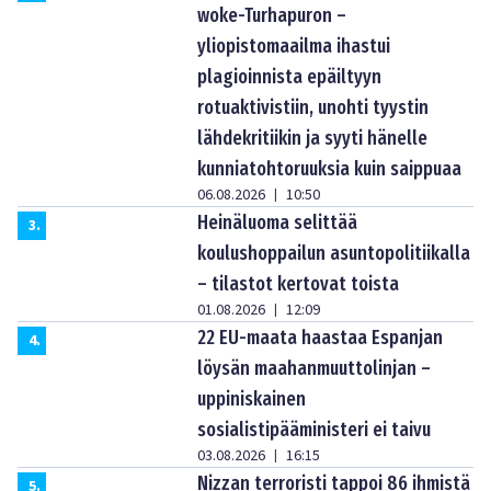
woke-Turhapuron –
yliopistomaailma ihastui
plagioinnista epäiltyyn
rotuaktivistiin, unohti tyystin
lähdekritiikin ja syyti hänelle
kunniatohtoruuksia kuin saippuaa
06.08.2026
10:50
|
Heinäluoma selittää
3
.
koulushoppailun asuntopolitiikalla
– tilastot kertovat toista
01.08.2026
12:09
|
22 EU-maata haastaa Espanjan
4
.
löysän maahanmuuttolinjan –
uppiniskainen
sosialistipääministeri ei taivu
03.08.2026
16:15
|
Nizzan terroristi tappoi 86 ihmistä
5
.