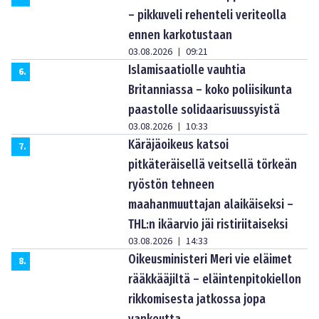
– pikkuveli rehenteli veriteolla
ennen karkotustaan
03.08.2026
09:21
|
Islamisaatiolle vauhtia
6
.
Britanniassa – koko poliisikunta
paastolle solidaarisuussyistä
03.08.2026
10:33
|
Käräjäoikeus katsoi
7
.
pitkäteräisellä veitsellä törkeän
ryöstön tehneen
maahanmuuttajan alaikäiseksi –
THL:n ikäarvio jäi ristiriitaiseksi
03.08.2026
14:33
|
Oikeusministeri Meri vie eläimet
8
.
rääkkääjiltä – eläintenpitokiellon
rikkomisesta jatkossa jopa
vankeutta