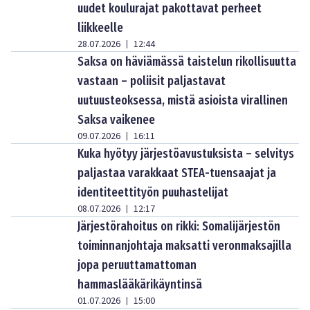
uudet koulurajat pakottavat perheet
liikkeelle
28.07.2026
12:44
|
Saksa on häviämässä taistelun rikollisuutta
vastaan – poliisit paljastavat
uutuusteoksessa, mistä asioista virallinen
Saksa vaikenee
09.07.2026
16:11
|
Kuka hyötyy järjestöavustuksista – selvitys
paljastaa varakkaat STEA-tuensaajat ja
identiteettityön puuhastelijat
08.07.2026
12:17
|
Järjestörahoitus on rikki: Somalijärjestön
toiminnanjohtaja maksatti veronmaksajilla
jopa peruuttamattoman
hammaslääkärikäyntinsä
01.07.2026
15:00
|