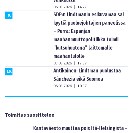
06.08.2026
14:27
|
SDP:n Lindtmanin esikuvamaa sai
9
.
kyytiä puoluejohtajien paneelissa
– Purra: Espanjan
maahanmuuttopolitiikka toimii
”kutsuhuutona” laittomalle
maahantulolle
05.08.2026
17:37
|
Antikainen: Lindtman puolustaa
10
.
Sánchezia eikä Suomea
06.08.2026
10:37
|
Toimitus suosittelee
Kantaväestö muuttaa pois Itä-Helsingistä –