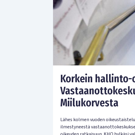
Korkein hallinto-
Vastaanottokesku
Miilukorvesta
Lähes kolmen vuoden oikeustaistelu 
ilmestyneestä vastaanottokeskukses
oikeuden ratkaisuun. KHO hylkäsi va