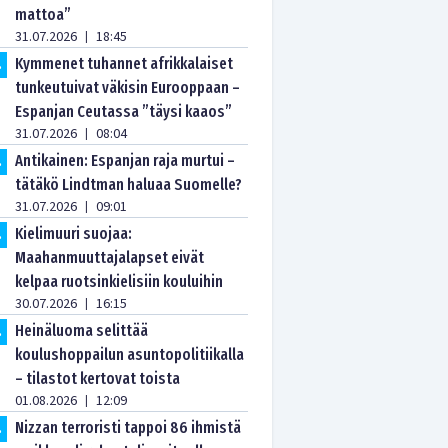
mattoa”
31.07.2026
18:45
|
Kymmenet tuhannet afrikkalaiset
.
tunkeutuivat väkisin Eurooppaan –
Espanjan Ceutassa ”täysi kaaos”
31.07.2026
08:04
|
Antikainen: Espanjan raja murtui –
.
tätäkö Lindtman haluaa Suomelle?
31.07.2026
09:01
|
Kielimuuri suojaa:
.
Maahanmuuttajalapset eivät
kelpaa ruotsinkielisiin kouluihin
30.07.2026
16:15
|
Heinäluoma selittää
.
koulushoppailun asuntopolitiikalla
– tilastot kertovat toista
01.08.2026
12:09
|
Nizzan terroristi tappoi 86 ihmistä
.