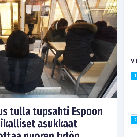
Vi
1
s tulla tupsahti Espoon
ikalliset asukkaat
2
ottaa nuoren tytön