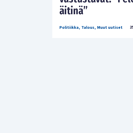
äitinä”
2
Politiikka
,
Talous
,
Muut uutiset