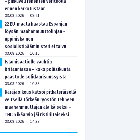
– pikkuveli rehenteli veriteolla
ennen karkotustaan
03.08.2026
09:21
|
22 EU-maata haastaa Espanjan
.
löysän maahanmuuttolinjan –
uppiniskainen
sosialistipääministeri ei taivu
03.08.2026
16:15
|
Islamisaatiolle vauhtia
.
Britanniassa – koko poliisikunta
paastolle solidaarisuussyistä
03.08.2026
10:33
|
Käräjäoikeus katsoi pitkäteräisellä
0
.
veitsellä törkeän ryöstön tehneen
maahanmuuttajan alaikäiseksi –
THL:n ikäarvio jäi ristiriitaiseksi
03.08.2026
14:33
|