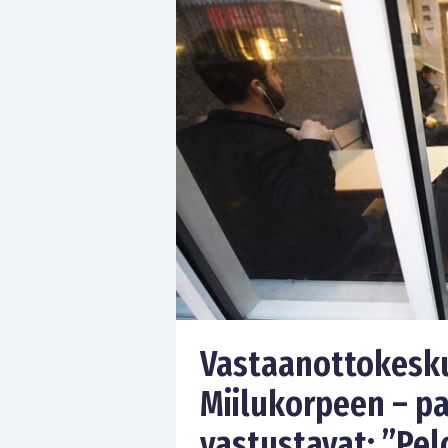
Vastaanottokesku
Miilukorpeen – pa
vastustavat: ”Pel