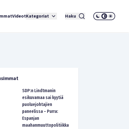
immat
Videot
Kategoriat
Haku
usimmat
SDP:n Lindtmanin
esikuvamaa sai kyytiä
puoluejohtajien
paneelissa – Purra:
Espanjan
maahanmuuttopolitiikka