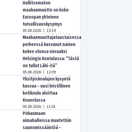
Hallitsematon
maahanmuutto on koko
Euroopan yhteinen
turvallisuuskysymys
05.08.2026
13:19
|
Maahanmuuttajataustaisessa
perheessä kasvanut nainen
kokee olonsa vieraaksi
Helsingin Kontulassa: ”Tästä
on tullut Lähi-itä”
05.08.2026
12:09
|
Yksityiskoulujen kysyntä
kasvaa – uusi kristillinen
kotikoulu aloittaa
Kouvolassa
05.08.2026
11:01
|
Pirkanmaan
uimahalleissa muutettiin
saunomissääntöä –