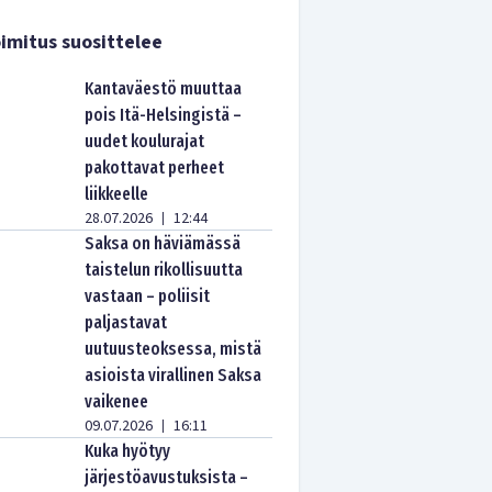
imitus suosittelee
Kantaväestö muuttaa
pois Itä-Helsingistä –
uudet koulurajat
pakottavat perheet
liikkeelle
28.07.2026
12:44
|
Saksa on häviämässä
taistelun rikollisuutta
vastaan – poliisit
paljastavat
uutuusteoksessa, mistä
asioista virallinen Saksa
vaikenee
09.07.2026
16:11
|
Kuka hyötyy
järjestöavustuksista –