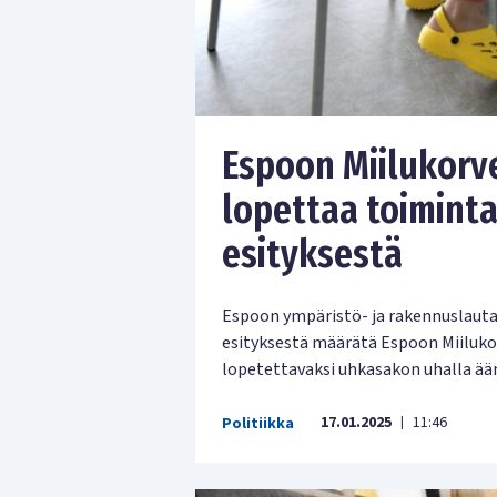
Espoon Miilukorv
lopettaa toimint
esityksestä
Espoon ympäristö- ja rakennuslaut
esityksestä määrätä Espoon Miiluk
lopetettavaksi uhkasakon uhalla ään
17.01.2025
11:46
Politiikka
|