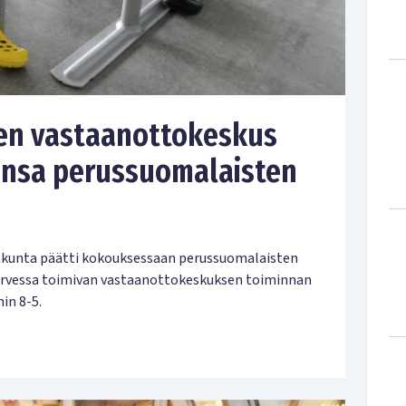
en vastaanottokeskus
ansa perussuomalaisten
akunta päätti kokouksessaan perussuomalaisten
orvessa toimivan vastaanottokeskuksen toiminnan
in 8-5.