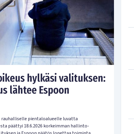
oikeus hylkäsi valituksen:
s lähtee Espoon
rauhalliselle pientaloalueelle luvatta
ta päättyi 18.6.2026 korkeimman hallinto-
lituksen ja Espoon päätös lopettaa toiminta