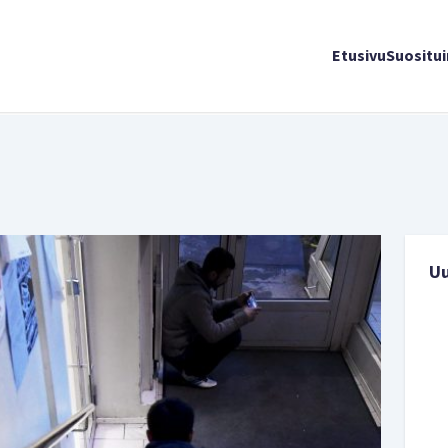
Etusivu
Suositu
U