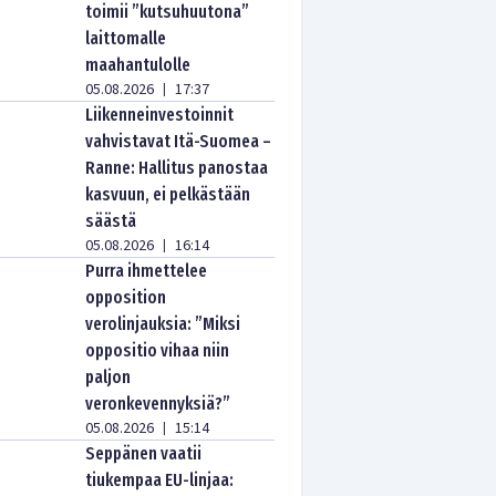
toimii ”kutsuhuutona”
laittomalle
maahantulolle
05.08.2026
17:37
|
Liikenneinvestoinnit
vahvistavat Itä-Suomea –
Ranne: Hallitus panostaa
kasvuun, ei pelkästään
säästä
05.08.2026
16:14
|
Purra ihmettelee
opposition
verolinjauksia: ”Miksi
oppositio vihaa niin
paljon
veronkevennyksiä?”
05.08.2026
15:14
|
Seppänen vaatii
tiukempaa EU-linjaa: