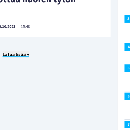
3
5.10.2023
15:48
|
4
Lataa lisää +
5
6
7