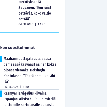
merkityksestä –
Seppänen: ”Kun rajat
pettävät, koko valtio
pettää”
04.08.2026
14:29
|
ikon suosituimmat
Maahanmuuttajataustaisessa
.
perheessä kasvanut nainen kokee
olonsa vieraaksi Helsingin
Kontulassa: ”Tästä on tullut Lähi-
itä”
05.08.2026
12:09
|
Razmyar ja Vigelius kiivaina
.
Espanjan kriisistä – ”SDP levittää
laittomille siirtolaisille punaista