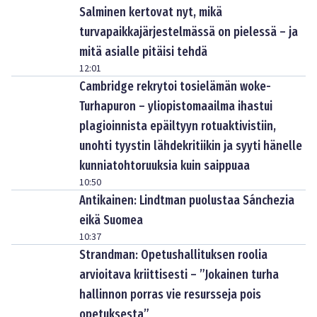
Salminen kertovat nyt, mikä
turvapaikkajärjestelmässä on pielessä – ja
mitä asialle pitäisi tehdä
12:01
Cambridge rekrytoi tosielämän woke-
Turhapuron – yliopistomaailma ihastui
plagioinnista epäiltyyn rotuaktivistiin,
unohti tyystin lähdekritiikin ja syyti hänelle
kunniatohtoruuksia kuin saippuaa
10:50
Antikainen: Lindtman puolustaa Sánchezia
eikä Suomea
10:37
Strandman: Opetushallituksen roolia
arvioitava kriittisesti – ”Jokainen turha
hallinnon porras vie resursseja pois
opetuksesta”