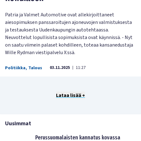
Patria ja Valmet Automotive ovat allekirjoittaneet
aiesopimuksen panssaroitujen ajoneuvojen valmistuksesta
ja testauksesta Uudenkaupungin autotehtaassa.
Neuvottelut lopullisista sopimuksista ovat käynnissä. - Nyt
on saatu viimein palaset kohdilleen, toteaa kansanedustaja
Wille Rydman viestipalvelu X:ssä.
03.11.2025
11:27
Politiikka
,
Talous
|
Lataa lisää +
Uusimmat
Perussuomalaisten kannatus kovassa