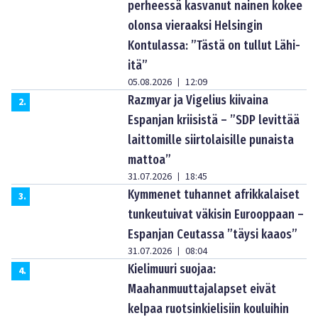
perheessä kasvanut nainen kokee
olonsa vieraaksi Helsingin
Kontulassa: ”Tästä on tullut Lähi-
itä”
05.08.2026
12:09
|
Razmyar ja Vigelius kiivaina
2
.
Espanjan kriisistä – ”SDP levittää
laittomille siirtolaisille punaista
mattoa”
31.07.2026
18:45
|
Kymmenet tuhannet afrikkalaiset
3
.
tunkeutuivat väkisin Eurooppaan –
Espanjan Ceutassa ”täysi kaaos”
31.07.2026
08:04
|
Kielimuuri suojaa:
4
.
Maahanmuuttajalapset eivät
kelpaa ruotsinkielisiin kouluihin