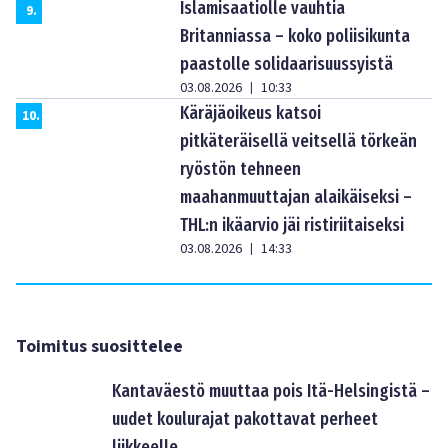
Islamisaatiolle vauhtia
9
.
Britanniassa – koko poliisikunta
paastolle solidaarisuussyistä
03.08.2026
10:33
|
Käräjäoikeus katsoi
10
.
pitkäteräisellä veitsellä törkeän
ryöstön tehneen
maahanmuuttajan alaikäiseksi –
THL:n ikäarvio jäi ristiriitaiseksi
03.08.2026
14:33
|
Toimitus suosittelee
Kantaväestö muuttaa pois Itä-Helsingistä –
uudet koulurajat pakottavat perheet
liikkeelle