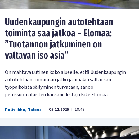
Uudenkaupungin autotehtaan
toiminta saa jatkoa – Elomaa:
”Tuotannon jatkuminen on
valtavan iso asia”
On mahtava uutinen koko alueelle, että Uudenkaupungin
autotehtaan toiminnan jatko ja ainakin valtaosan
työpaikoista säilyminen turvataan, sanoo
perussuomalaisten kansanedustaja Kike Elomaa.
05.12.2025
19:49
Politiikka
,
Talous
|