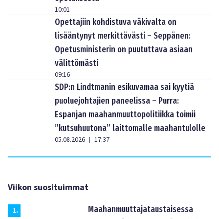
10:01
Opettajiin kohdistuva väkivalta on
lisääntynyt merkittävästi – Seppänen:
Opetusministerin on puututtava asiaan
välittömästi
09:16
SDP:n Lindtmanin esikuvamaa sai kyytiä
puoluejohtajien paneelissa – Purra:
Espanjan maahanmuuttopolitiikka toimii
”kutsuhuutona” laittomalle maahantulolle
05.08.2026
17:37
|
Viikon suosituimmat
Maahanmuuttajataustaisessa
1
.