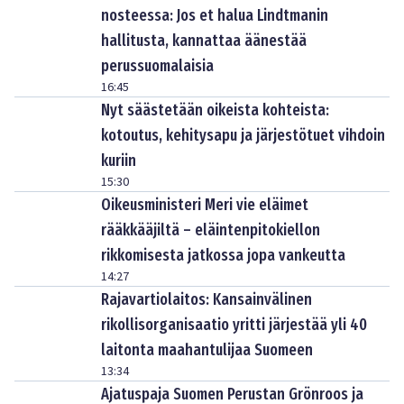
nosteessa: Jos et halua Lindtmanin
hallitusta, kannattaa äänestää
perussuomalaisia
16:45
Nyt säästetään oikeista kohteista:
kotoutus, kehitysapu ja järjestötuet vihdoin
kuriin
15:30
Oikeusministeri Meri vie eläimet
rääkkääjiltä – eläintenpitokiellon
rikkomisesta jatkossa jopa vankeutta
14:27
Rajavartiolaitos: Kansainvälinen
rikollisorganisaatio yritti järjestää yli 40
laitonta maahantulijaa Suomeen
13:34
Ajatuspaja Suomen Perustan Grönroos ja