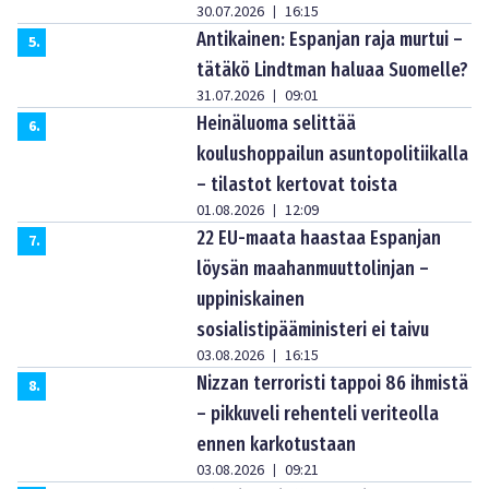
30.07.2026
16:15
|
Antikainen: Espanjan raja murtui –
5
.
tätäkö Lindtman haluaa Suomelle?
31.07.2026
09:01
|
Heinäluoma selittää
6
.
koulushoppailun asuntopolitiikalla
– tilastot kertovat toista
01.08.2026
12:09
|
22 EU-maata haastaa Espanjan
7
.
löysän maahanmuuttolinjan –
uppiniskainen
sosialistipääministeri ei taivu
03.08.2026
16:15
|
Nizzan terroristi tappoi 86 ihmistä
8
.
– pikkuveli rehenteli veriteolla
ennen karkotustaan
03.08.2026
09:21
|