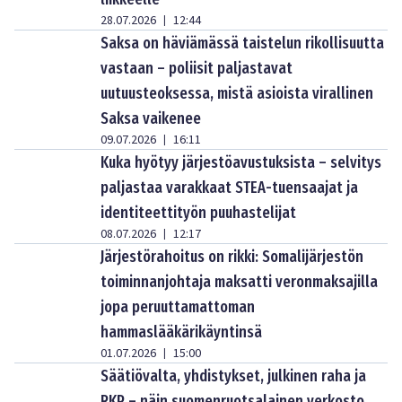
28.07.2026
12:44
|
Saksa on häviämässä taistelun rikollisuutta
vastaan – poliisit paljastavat
uutuusteoksessa, mistä asioista virallinen
Saksa vaikenee
09.07.2026
16:11
|
Kuka hyötyy järjestöavustuksista – selvitys
paljastaa varakkaat STEA-tuensaajat ja
identiteettityön puuhastelijat
08.07.2026
12:17
|
Järjestörahoitus on rikki: Somalijärjestön
toiminnanjohtaja maksatti veronmaksajilla
jopa peruuttamattoman
hammaslääkärikäyntinsä
01.07.2026
15:00
|
Säätiövalta, yhdistykset, julkinen raha ja
RKP – näin suomenruotsalainen verkosto