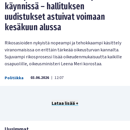
käynnissä – hallituksen
uudistukset astuivat voimaan
kesäkuun alussa
Rikosasioiden nykyistä nopeampi ja tehokkaampi käsittely
viranomaisissa on erittäin tärkeää oikeusturvan kannalta.
Sujuvampi rikosprosessi lisää oikeudenmukaisuutta kaikille
osapuolille, oikeusministeri Leena Meri korostaa.
03.06.2026
12:07
Politiikka
|
Lataa lisää +
Uusimmat