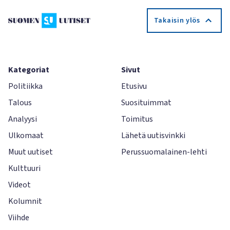
Takaisin ylös
Kategoriat
Sivut
Politiikka
Etusivu
Talous
Suosituimmat
Analyysi
Toimitus
Ulkomaat
Lähetä uutisvinkki
Muut uutiset
Perussuomalainen-lehti
Kulttuuri
Videot
Kolumnit
Viihde