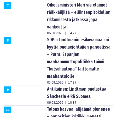
Oikeusministeri Meri vie eläimet
7
.
rääkkääjiltä – eläintenpitokiellon
rikkomisesta jatkossa jopa
vankeutta
06.08.2026
14:27
|
SDP:n Lindtmanin esikuvamaa sai
8
.
kyytiä puoluejohtajien paneelissa
– Purra: Espanjan
maahanmuuttopolitiikka toimii
”kutsuhuutona” laittomalle
maahantulolle
05.08.2026
17:37
|
Antikainen: Lindtman puolustaa
9
.
Sánchezia eikä Suomea
06.08.2026
10:37
|
Talous kasvaa, alijäämä pienenee
10
.
– opposition kritiikki menetti