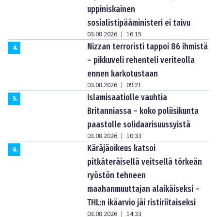
uppiniskainen
sosialistipääministeri ei taivu
03.08.2026
16:15
|
Nizzan terroristi tappoi 86 ihmistä
4
.
– pikkuveli rehenteli veriteolla
ennen karkotustaan
03.08.2026
09:21
|
Islamisaatiolle vauhtia
5
.
Britanniassa – koko poliisikunta
paastolle solidaarisuussyistä
03.08.2026
10:33
|
Käräjäoikeus katsoi
6
.
pitkäteräisellä veitsellä törkeän
ryöstön tehneen
maahanmuuttajan alaikäiseksi –
THL:n ikäarvio jäi ristiriitaiseksi
03.08.2026
14:33
|