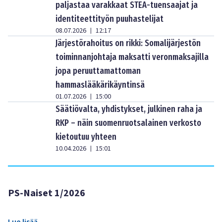
paljastaa varakkaat STEA-tuensaajat ja
identiteettityön puuhastelijat
08.07.2026
12:17
|
Järjestörahoitus on rikki: Somalijärjestön
toiminnanjohtaja maksatti veronmaksajilla
jopa peruuttamattoman
hammaslääkärikäyntinsä
01.07.2026
15:00
|
Säätiövalta, yhdistykset, julkinen raha ja
RKP – näin suomenruotsalainen verkosto
kietoutuu yhteen
10.04.2026
15:01
|
PS-Naiset 1/2026