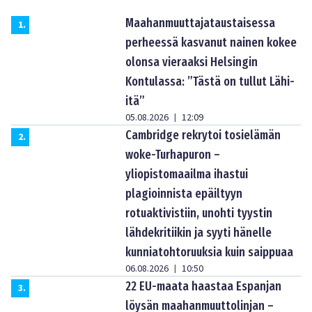
Maahanmuuttajataustaisessa
1
.
perheessä kasvanut nainen kokee
olonsa vieraaksi Helsingin
Kontulassa: ”Tästä on tullut Lähi-
itä”
05.08.2026
12:09
|
Cambridge rekrytoi tosielämän
2
.
woke-Turhapuron –
yliopistomaailma ihastui
plagioinnista epäiltyyn
rotuaktivistiin, unohti tyystin
lähdekritiikin ja syyti hänelle
kunniatohtoruuksia kuin saippuaa
06.08.2026
10:50
|
22 EU-maata haastaa Espanjan
3
.
löysän maahanmuuttolinjan –