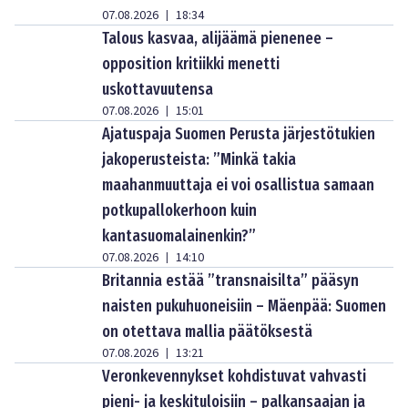
07.08.2026
18:34
|
Talous kasvaa, alijäämä pienenee –
opposition kritiikki menetti
uskottavuutensa
07.08.2026
15:01
|
Ajatuspaja Suomen Perusta järjestötukien
jakoperusteista: ”Minkä takia
maahanmuuttaja ei voi osallistua samaan
potkupallokerhoon kuin
kantasuomalainenkin?”
07.08.2026
14:10
|
Britannia estää ”transnaisilta” pääsyn
naisten pukuhuoneisiin – Mäenpää: Suomen
on otettava mallia päätöksestä
07.08.2026
13:21
|
Veronkevennykset kohdistuvat vahvasti
pieni- ja keskituloisiin – palkansaajan ja