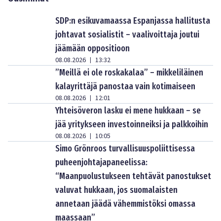
SDP:n esikuvamaassa Espanjassa hallitusta
johtavat sosialistit – vaalivoittaja joutui
jäämään oppositioon
08.08.2026
13:32
|
”Meillä ei ole roskakalaa” – mikkeliläinen
kalayrittäjä panostaa vain kotimaiseen
08.08.2026
12:01
|
Yhteisöveron lasku ei mene hukkaan – se
jää yritykseen investoinneiksi ja palkkoihin
08.08.2026
10:05
|
Simo Grönroos turvallisuuspoliittisessa
puheenjohtajapaneelissa:
“Maanpuolustukseen tehtävät panostukset
valuvat hukkaan, jos suomalaisten
annetaan jäädä vähemmistöksi omassa
maassaan”