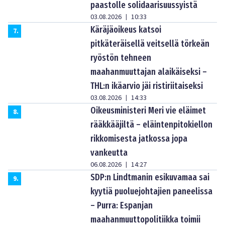
paastolle solidaarisuussyistä
03.08.2026
10:33
|
Käräjäoikeus katsoi
7
.
pitkäteräisellä veitsellä törkeän
ryöstön tehneen
maahanmuuttajan alaikäiseksi –
THL:n ikäarvio jäi ristiriitaiseksi
03.08.2026
14:33
|
Oikeusministeri Meri vie eläimet
8
.
rääkkääjiltä – eläintenpitokiellon
rikkomisesta jatkossa jopa
vankeutta
06.08.2026
14:27
|
SDP:n Lindtmanin esikuvamaa sai
9
.
kyytiä puoluejohtajien paneelissa
– Purra: Espanjan
maahanmuuttopolitiikka toimii