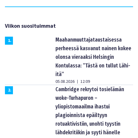
Viikon suosituimmat
Maahanmuuttajataustaisessa
1
.
perheessä kasvanut nainen kokee
olonsa vieraaksi Helsingin
Kontulassa: ”Tästä on tullut Lähi-
itä”
05.08.2026
12:09
|
Cambridge rekrytoi tosielämän
2
.
woke-Turhapuron –
yliopistomaailma ihastui
plagioinnista epäiltyyn
rotuaktivistiin, unohti tyystin
lähdekritiikin ja syyti hänelle