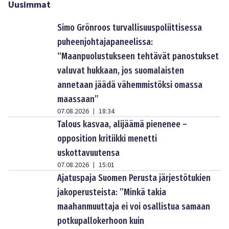
Uusimmat
Simo Grönroos turvallisuuspoliittisessa
puheenjohtajapaneelissa:
“Maanpuolustukseen tehtävät panostukset
valuvat hukkaan, jos suomalaisten
annetaan jäädä vähemmistöksi omassa
maassaan”
07.08.2026
18:34
|
Talous kasvaa, alijäämä pienenee –
opposition kritiikki menetti
uskottavuutensa
07.08.2026
15:01
|
Ajatuspaja Suomen Perusta järjestötukien
jakoperusteista: ”Minkä takia
maahanmuuttaja ei voi osallistua samaan
potkupallokerhoon kuin