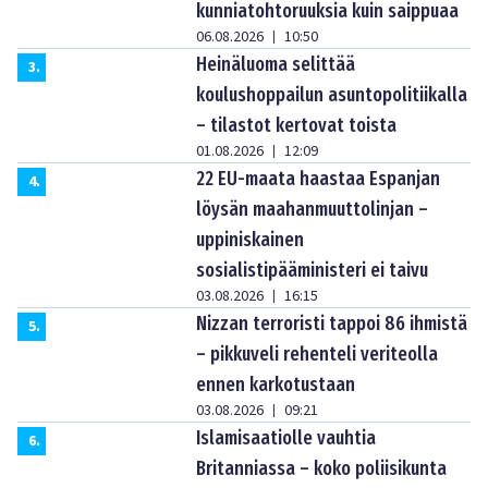
kunniatohtoruuksia kuin saippuaa
06.08.2026
10:50
|
Heinäluoma selittää
3
.
koulushoppailun asuntopolitiikalla
– tilastot kertovat toista
01.08.2026
12:09
|
22 EU-maata haastaa Espanjan
4
.
löysän maahanmuuttolinjan –
uppiniskainen
sosialistipääministeri ei taivu
03.08.2026
16:15
|
Nizzan terroristi tappoi 86 ihmistä
5
.
– pikkuveli rehenteli veriteolla
ennen karkotustaan
03.08.2026
09:21
|
Islamisaatiolle vauhtia
6
.
Britanniassa – koko poliisikunta