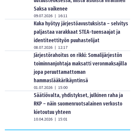
uutuusteoksessa, mistä asioista virallinen
Saksa vaikenee
09.07.2026
16:11
|
Kuka hyötyy järjestöavustuksista – selvitys
paljastaa varakkaat STEA-tuensaajat ja
identiteettityön puuhastelijat
08.07.2026
12:17
|
Järjestörahoitus on rikki: Somalijärjestön
toiminnanjohtaja maksatti veronmaksajilla
jopa peruuttamattoman
hammaslääkärikäyntinsä
01.07.2026
15:00
|
Säätiövalta, yhdistykset, julkinen raha ja
RKP – näin suomenruotsalainen verkosto
kietoutuu yhteen
10.04.2026
15:01
|