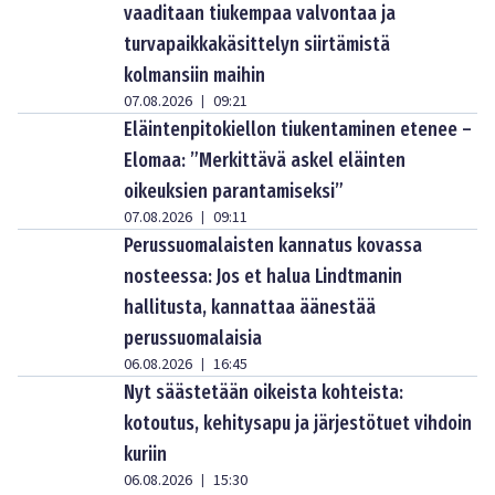
vaaditaan tiukempaa valvontaa ja
turvapaikkakäsittelyn siirtämistä
kolmansiin maihin
07.08.2026
09:21
|
Eläintenpitokiellon tiukentaminen etenee –
Elomaa: ”Merkittävä askel eläinten
oikeuksien parantamiseksi”
07.08.2026
09:11
|
Perussuomalaisten kannatus kovassa
nosteessa: Jos et halua Lindtmanin
hallitusta, kannattaa äänestää
perussuomalaisia
06.08.2026
16:45
|
Nyt säästetään oikeista kohteista:
kotoutus, kehitysapu ja järjestötuet vihdoin
kuriin
06.08.2026
15:30
|