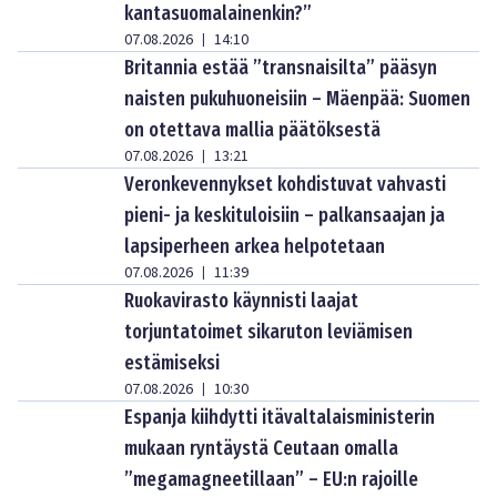
kantasuomalainenkin?”
07.08.2026
14:10
|
Britannia estää ”transnaisilta” pääsyn
naisten pukuhuoneisiin – Mäenpää: Suomen
on otettava mallia päätöksestä
07.08.2026
13:21
|
Veronkevennykset kohdistuvat vahvasti
pieni- ja keskituloisiin – palkansaajan ja
lapsiperheen arkea helpotetaan
07.08.2026
11:39
|
Ruokavirasto käynnisti laajat
torjuntatoimet sikaruton leviämisen
estämiseksi
07.08.2026
10:30
|
Espanja kiihdytti itävaltalaisministerin
mukaan ryntäystä Ceutaan omalla
”megamagneetillaan” – EU:n rajoille