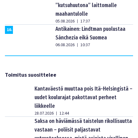
”kutsuhuutona” laittomalle
maahantulolle
05.08.2026
17:37
|
Antikainen: Lindtman puolustaa
10
.
Sánchezia eikä Suomea
06.08.2026
10:37
|
Toimitus suosittelee
Kantaväestö muuttaa pois Itä-Helsingistä –
uudet koulurajat pakottavat perheet
liikkeelle
28.07.2026
12:44
|
Saksa on häviämässä taistelun rikollisuutta
vastaan – poliisit paljastavat