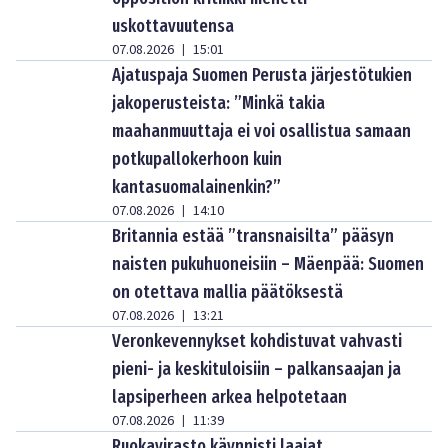
uskottavuutensa
07.08.2026
15:01
|
Ajatuspaja Suomen Perusta järjestötukien
jakoperusteista: ”Minkä takia
maahanmuuttaja ei voi osallistua samaan
potkupallokerhoon kuin
kantasuomalainenkin?”
07.08.2026
14:10
|
Britannia estää ”transnaisilta” pääsyn
naisten pukuhuoneisiin – Mäenpää: Suomen
on otettava mallia päätöksestä
07.08.2026
13:21
|
Veronkevennykset kohdistuvat vahvasti
pieni- ja keskituloisiin – palkansaajan ja
lapsiperheen arkea helpotetaan
07.08.2026
11:39
|
Ruokavirasto käynnisti laajat