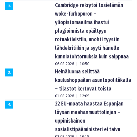
Cambridge rekrytoi tosielämän
2
.
woke-Turhapuron –
yliopistomaailma ihastui
plagioinnista epäiltyyn
rotuaktivistiin, unohti tyystin
lähdekritiikin ja syyti hänelle
kunniatohtoruuksia kuin saippuaa
06.08.2026
10:50
|
Heinäluoma selittää
3
.
koulushoppailun asuntopolitiikalla
– tilastot kertovat toista
01.08.2026
12:09
|
22 EU-maata haastaa Espanjan
4
.
löysän maahanmuuttolinjan –
uppiniskainen
sosialistipääministeri ei taivu
03.08.2026
16:15
|