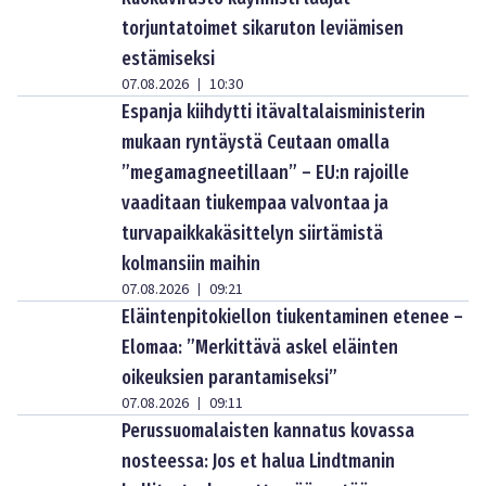
torjuntatoimet sikaruton leviämisen
estämiseksi
07.08.2026
10:30
|
Espanja kiihdytti itävaltalaisministerin
mukaan ryntäystä Ceutaan omalla
”megamagneetillaan” – EU:n rajoille
vaaditaan tiukempaa valvontaa ja
turvapaikkakäsittelyn siirtämistä
kolmansiin maihin
07.08.2026
09:21
|
Eläintenpitokiellon tiukentaminen etenee –
Elomaa: ”Merkittävä askel eläinten
oikeuksien parantamiseksi”
07.08.2026
09:11
|
Perussuomalaisten kannatus kovassa
nosteessa: Jos et halua Lindtmanin