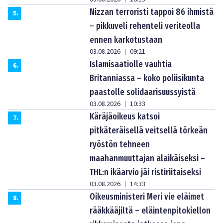
Nizzan terroristi tappoi 86 ihmistä
5
.
– pikkuveli rehenteli veriteolla
ennen karkotustaan
03.08.2026
09:21
|
Islamisaatiolle vauhtia
6
.
Britanniassa – koko poliisikunta
paastolle solidaarisuussyistä
03.08.2026
10:33
|
Käräjäoikeus katsoi
7
.
pitkäteräisellä veitsellä törkeän
ryöstön tehneen
maahanmuuttajan alaikäiseksi –
THL:n ikäarvio jäi ristiriitaiseksi
03.08.2026
14:33
|
Oikeusministeri Meri vie eläimet
8
.
rääkkääjiltä – eläintenpitokiellon