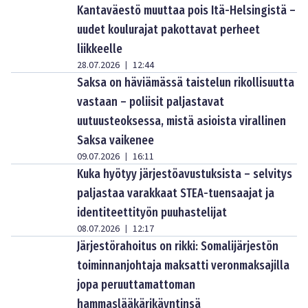
Kantaväestö muuttaa pois Itä-Helsingistä –
uudet koulurajat pakottavat perheet
liikkeelle
28.07.2026
12:44
|
Saksa on häviämässä taistelun rikollisuutta
vastaan – poliisit paljastavat
uutuusteoksessa, mistä asioista virallinen
Saksa vaikenee
09.07.2026
16:11
|
Kuka hyötyy järjestöavustuksista – selvitys
paljastaa varakkaat STEA-tuensaajat ja
identiteettityön puuhastelijat
08.07.2026
12:17
|
Järjestörahoitus on rikki: Somalijärjestön
toiminnanjohtaja maksatti veronmaksajilla
jopa peruuttamattoman
hammaslääkärikäyntinsä