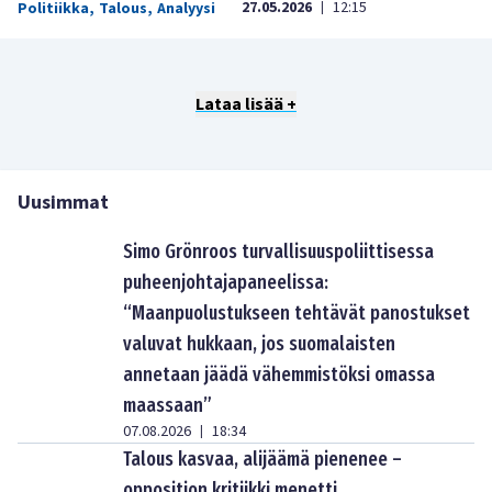
27.05.2026
12:15
Politiikka
,
Talous
,
Analyysi
|
Lataa lisää +
Uusimmat
Simo Grönroos turvallisuuspoliittisessa
puheenjohtajapaneelissa:
“Maanpuolustukseen tehtävät panostukset
valuvat hukkaan, jos suomalaisten
annetaan jäädä vähemmistöksi omassa
maassaan”
07.08.2026
18:34
|
Talous kasvaa, alijäämä pienenee –
opposition kritiikki menetti