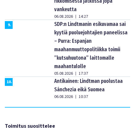
rikkomisesta jatkossa jopa
vankeutta
06.08.2026
14:27
|
SDP:n Lindtmanin esikuvamaa sai
9
.
kyytiä puoluejohtajien paneelissa
– Purra: Espanjan
maahanmuuttopolitiikka toimii
”kutsuhuutona” laittomalle
maahantulolle
05.08.2026
17:37
|
Antikainen: Lindtman puolustaa
10
.
Sánchezia eikä Suomea
06.08.2026
10:37
|
Toimitus suosittelee