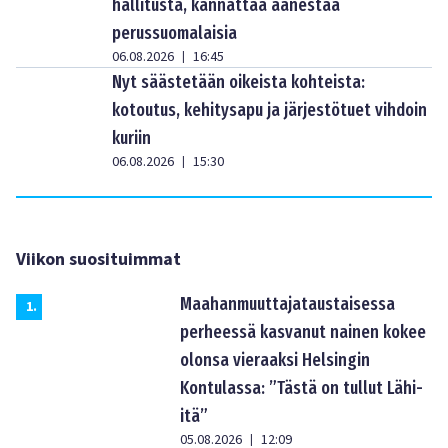
hallitusta, kannattaa äänestää
perussuomalaisia
06.08.2026
16:45
|
Nyt säästetään oikeista kohteista:
kotoutus, kehitysapu ja järjestötuet vihdoin
kuriin
06.08.2026
15:30
|
Viikon suosituimmat
Maahanmuuttajataustaisessa
1
.
perheessä kasvanut nainen kokee
olonsa vieraaksi Helsingin
Kontulassa: ”Tästä on tullut Lähi-
itä”
05.08.2026
12:09
|