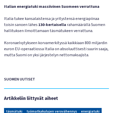
Italian energiatuki massiivinen Suomeen verrattuna
Italia tukee kansalaistensa ja yritystensä energiapiinaa
toisin sanoen lähes
130-kertaisella
rahamäärällä Suomen
hallituksen ilmoittamaan täsmätukeen verrattuna.
Koronaelvytykseen korvamerkityssä kaikkiaan 800 miljardin
euron EU-operaatiossa Italia on absoluuttisesti suurin saaja,
mutta Suomi on yksi järjestelyn nettomaksajista.
SUOMEN UUTISET
Artikkeliin liittyvät aiheet
täsmätuki
työmatkakulujen verovähennys
energiatuki