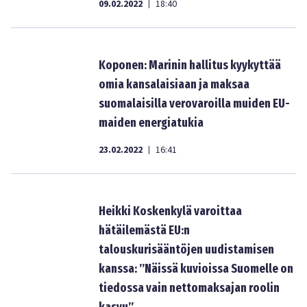
09.02.2022
18:40
|
Koponen: Marinin hallitus kyykyttää
omia kansalaisiaan ja maksaa
suomalaisilla verovaroilla muiden EU-
maiden energiatukia
23.02.2022
16:41
|
Heikki Koskenkylä varoittaa
hätäilemästä EU:n
talouskurisääntöjen uudistamisen
kanssa: ”Näissä kuvioissa Suomelle on
tiedossa vain nettomaksajan roolin