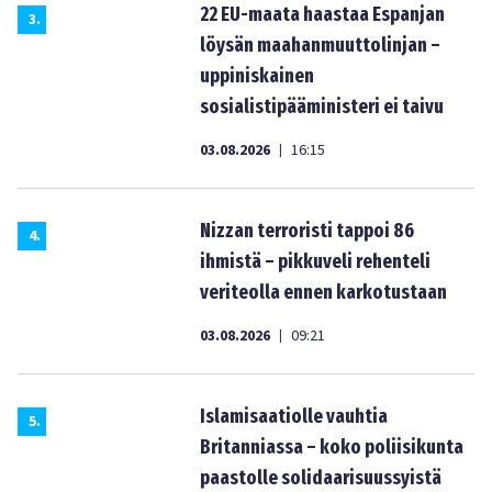
22 EU-maata haastaa Espanjan
3
.
löysän maahanmuuttolinjan –
uppiniskainen
sosialistipääministeri ei taivu
03.08.2026
16:15
|
Nizzan terroristi tappoi 86
4
.
ihmistä – pikkuveli rehenteli
veriteolla ennen karkotustaan
03.08.2026
09:21
|
Islamisaatiolle vauhtia
5
.
Britanniassa – koko poliisikunta
paastolle solidaarisuussyistä