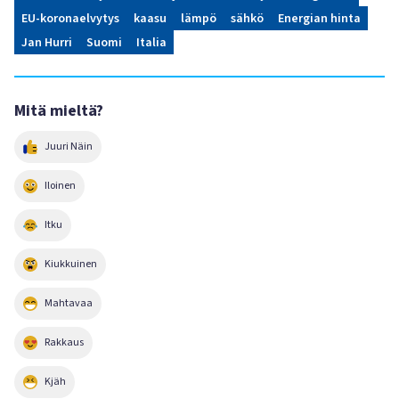
EU-koronaelvytys
kaasu
lämpö
sähkö
Energian hinta
Jan Hurri
Suomi
Italia
Mitä mieltä?
Juuri Näin
Iloinen
Itku
Kiukkuinen
Mahtavaa
Rakkaus
Kjäh