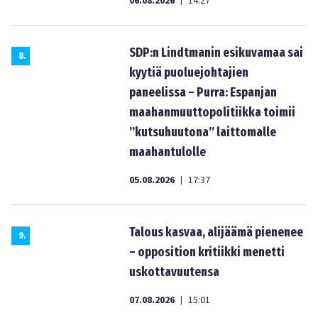
06.08.2026
14:27
|
SDP:n Lindtmanin esikuvamaa sai
8
.
kyytiä puoluejohtajien
paneelissa – Purra: Espanjan
maahanmuuttopolitiikka toimii
”kutsuhuutona” laittomalle
maahantulolle
05.08.2026
17:37
|
Talous kasvaa, alijäämä pienenee
9
.
– opposition kritiikki menetti
uskottavuutensa
07.08.2026
15:01
|