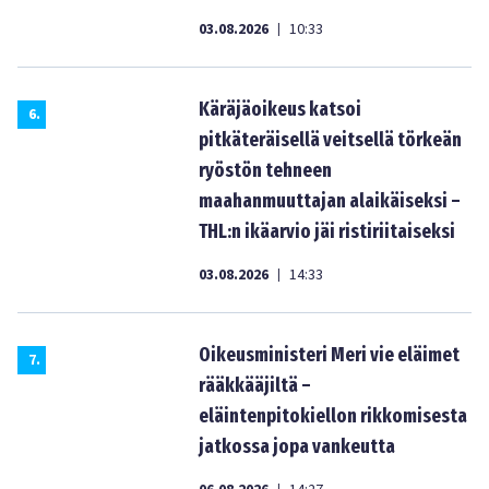
03.08.2026
10:33
|
Käräjäoikeus katsoi
6
.
pitkäteräisellä veitsellä törkeän
ryöstön tehneen
maahanmuuttajan alaikäiseksi –
THL:n ikäarvio jäi ristiriitaiseksi
03.08.2026
14:33
|
Oikeusministeri Meri vie eläimet
7
.
rääkkääjiltä –
eläintenpitokiellon rikkomisesta
jatkossa jopa vankeutta