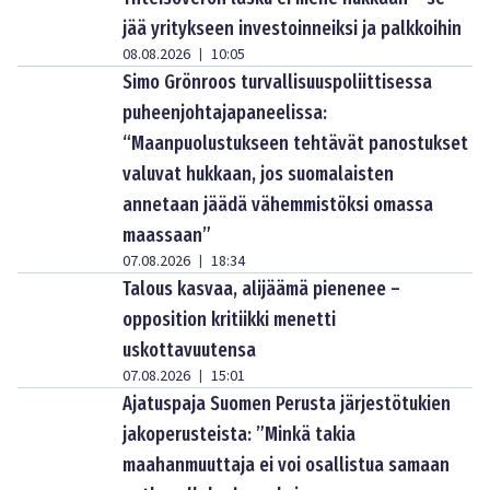
jää yritykseen investoinneiksi ja palkkoihin
08.08.2026
10:05
|
Simo Grönroos turvallisuuspoliittisessa
puheenjohtajapaneelissa:
“Maanpuolustukseen tehtävät panostukset
valuvat hukkaan, jos suomalaisten
annetaan jäädä vähemmistöksi omassa
maassaan”
07.08.2026
18:34
|
Talous kasvaa, alijäämä pienenee –
opposition kritiikki menetti
uskottavuutensa
07.08.2026
15:01
|
Ajatuspaja Suomen Perusta järjestötukien
jakoperusteista: ”Minkä takia
maahanmuuttaja ei voi osallistua samaan