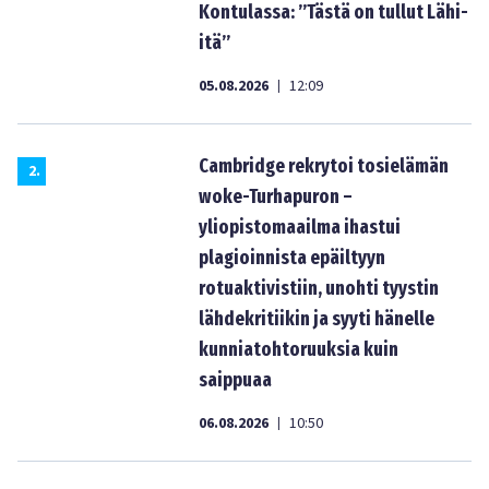
Kontulassa: ”Tästä on tullut Lähi-
itä”
05.08.2026
12:09
|
Cambridge rekrytoi tosielämän
2
.
woke-Turhapuron –
yliopistomaailma ihastui
plagioinnista epäiltyyn
rotuaktivistiin, unohti tyystin
lähdekritiikin ja syyti hänelle
kunniatohtoruuksia kuin
saippuaa
06.08.2026
10:50
|