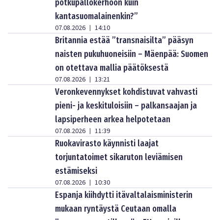
potkupallokerhoon kuin
kantasuomalainenkin?”
07.08.2026
14:10
|
Britannia estää ”transnaisilta” pääsyn
naisten pukuhuoneisiin – Mäenpää: Suomen
on otettava mallia päätöksestä
07.08.2026
13:21
|
Veronkevennykset kohdistuvat vahvasti
pieni- ja keskituloisiin – palkansaajan ja
lapsiperheen arkea helpotetaan
07.08.2026
11:39
|
Ruokavirasto käynnisti laajat
torjuntatoimet sikaruton leviämisen
estämiseksi
07.08.2026
10:30
|
Espanja kiihdytti itävaltalaisministerin
mukaan ryntäystä Ceutaan omalla