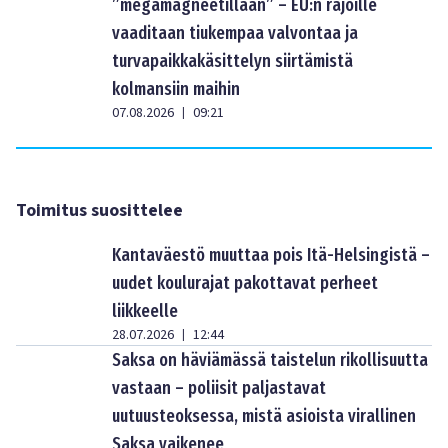
”megamagneetillaan” – EU:n rajoille
vaaditaan tiukempaa valvontaa ja
turvapaikkakäsittelyn siirtämistä
kolmansiin maihin
07.08.2026
09:21
|
Toimitus suosittelee
Kantaväestö muuttaa pois Itä-Helsingistä –
uudet koulurajat pakottavat perheet
liikkeelle
28.07.2026
12:44
|
Saksa on häviämässä taistelun rikollisuutta
vastaan – poliisit paljastavat
uutuusteoksessa, mistä asioista virallinen
Saksa vaikenee