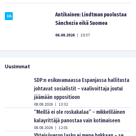
Antikainen: Lindtman puolustaa
10
.
Sánchezia eikä Suomea
06.08.2026
10:37
|
Uusimmat
SDP:n esikuvamaassa Espanjassa hallitusta
johtavat sosialistit – vaalivoittaja joutui
jäämään oppositioon
08.08.2026
13:32
|
”Meillä ei ole roskakalaa” – mikkeliläinen
kalayrittäjä panostaa vain kotimaiseen
08.08.2026
12:01
|
Yhteisöveron lasku ei mene hukkaan – se