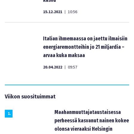
kasvu”
15.12.2021
10:56
|
Italian ihmemaassa on jaettu ilmaisiin
energiaremontteihin jo 21 miljardia –
arvaa kuka maksaa
20.04.2022
09:57
|
Viikon suosituimmat
Maahanmuuttajataustaisessa
1
.
perheessä kasvanut nainen kokee
olonsa vieraaksi Helsingin