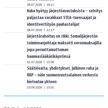
09.07.2026
16:11
|
Kuka hyötyy järjestöavustuksista – selvitys
paljastaa varakkaat STEA-tuensaajat ja
identiteettityön puuhastelijat
08.07.2026
12:17
|
Järjestörahoitus on rikki: Somalijärjestön
toiminnanjohtaja maksatti veronmaksajilla
jopa peruuttamattoman
hammaslääkärikäyntinsä
01.07.2026
15:00
|
Säätiövalta, yhdistykset, julkinen raha ja
RKP – näin suomenruotsalainen verkosto
kietoutuu yhteen
10.04.2026
15:01
|