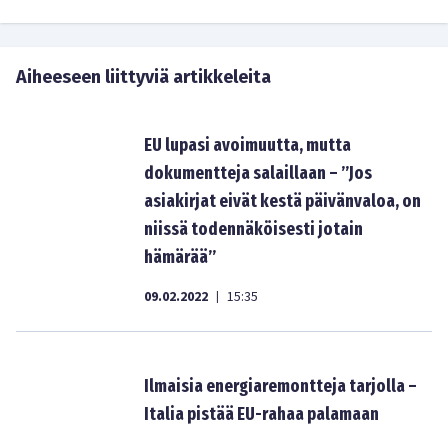
Aiheeseen liittyviä artikkeleita
EU lupasi avoimuutta, mutta
dokumentteja salaillaan – ”Jos
asiakirjat eivät kestä päivänvaloa, on
niissä todennäköisesti jotain
hämärää”
09.02.2022
15:35
|
Ilmaisia energiaremontteja tarjolla –
Italia pistää EU-rahaa palamaan