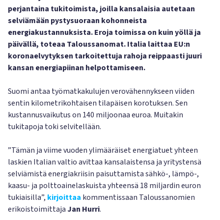
perjantaina tukitoimista, joilla kansalaisia autetaan
selviämään pystysuoraan kohonneista
energiakustannuksista. Eroja toimissa on kuin yöllä ja
päivällä, toteaa Taloussanomat. Italia laittaa EU:n
koronaelvytyksen tarkoitettuja rahoja reippaasti juuri
kansan energiapiinan helpottamiseen.
Suomi antaa työmatkakulujen verovähennykseen viiden
sentin kilometrikohtaisen tilapäisen korotuksen. Sen
kustannusvaikutus on 140 miljoonaa euroa. Muitakin
tukitapoja toki selvitellään.
”Tämän ja viime vuoden ylimääräiset energiatuet yhteen
laskien Italian valtio avittaa kansalaistensa ja yritystensä
selviämistä energiakriisin paisuttamista sähkö-, lämpö-,
kaasu- ja polttoainelaskuista yhteensä 18 miljardin euron
tukiaisilla”,
kirjoittaa
kommentissaan Taloussanomien
erikoistoimittaja
Jan Hurri
.