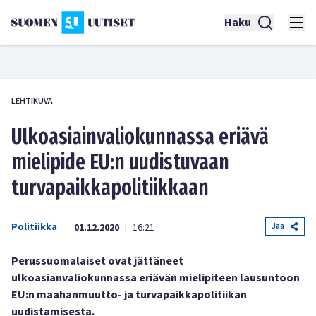
Haku
LEHTIKUVA
Ulkoasiainvaliokunnassa eriävä
mielipide EU:n uudistuvaan
turvapaikkapolitiikkaan
Politiikka
Jaa
01.12.2020
16:21
|
Perussuomalaiset ovat jättäneet
ulkoasianvaliokunnassa eriävän mielipiteen lausuntoon
EU:n maahanmuutto- ja turvapaikkapolitiikan
uudistamisesta.