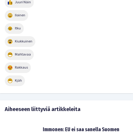
Juuri Näin
Iloinen
Itku
Kiukkuinen
Mahtavaa
Rakkaus
Kjäh
Aiheeseen liittyviä artikkeleita
Immonen: EU ei saa sanella Suomen