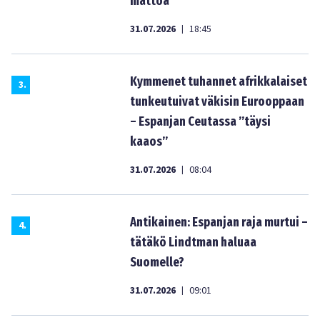
mattoa”
31.07.2026
18:45
|
Kymmenet tuhannet afrikkalaiset
3
.
tunkeutuivat väkisin Eurooppaan
– Espanjan Ceutassa ”täysi
kaaos”
31.07.2026
08:04
|
Antikainen: Espanjan raja murtui –
4
.
tätäkö Lindtman haluaa
Suomelle?
31.07.2026
09:01
|