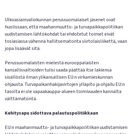
Ulkoasiainvaliokunnan perussuomalaiset jäsenet ovat
huolissaan, että maahanmuutto- ja turvapaikkapolitiikan
uudistamisen lähtökohdat tai ehdotetut toimet eivät
tosiasiassa vähennä hallitsematonta siirtolaisliikettä, vaan
jopa lisäävät sitä.
Perussuomalaisten mielestä eurooppalaisten
kansallisvaltioiden tulisi saada päättää itse lakiensa
sisällöstä ilman ylikansallisen EU:n virkamieskunnan
ohjausta. Turvapaikanhakijavirtojen ylläpito ja ohjailu EU:n
tasolta ei ole vapaakauppa-alueen toimivuuden kannalta
välttämätöntä.
Kehitysapu
sidottava palautuspolitiikkaan
EU:n maahanmuutto- ja turvapaikkapolitiikan uudistamisen