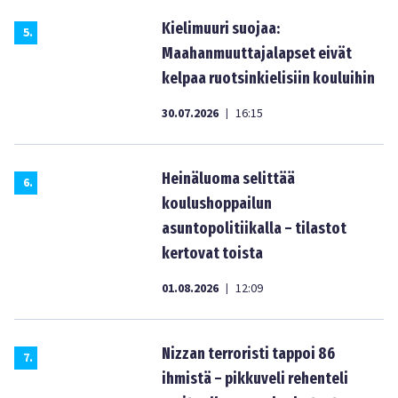
Kielimuuri suojaa:
5
.
Maahanmuuttajalapset eivät
kelpaa ruotsinkielisiin kouluihin
30.07.2026
16:15
|
Heinäluoma selittää
6
.
koulushoppailun
asuntopolitiikalla – tilastot
kertovat toista
01.08.2026
12:09
|
Nizzan terroristi tappoi 86
7
.
ihmistä – pikkuveli rehenteli