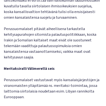
lähtökohdaksi ei voi ottaa vain valiokunnan lausunnossakin
kuvatulla tavalla siirtolaisen ihmisoikeuksien suojelua,
koska kansallisvaltion tehtävänä tulisi olla ensisijaisesti
omien kansalaistensa suojelu ja turvaaminen.
Perussuomalaiset pitävät aiheellisena tarkastella
kehitysapurahojen sitomista palautuspolitiikkaan, koska
Irakin ja Somalian kaltaiset maat eivät ole suostuneet
tekemään vaadittuja palautussopimuksia omien
kansalaistensa vastaanottamiseksi, vaikka maat ovat
kehitysavun saajia.
Meritaksiralli Välimerellä seis
Perussuomalaiset vastustavat myös kansalaisjärjestöjen ja
viranomaisten ylläpitämää ns. meritaksi-toimintaa, jossa
laittomia siirtolaisia noudetaan esim. Libyan rannikolta
Eurooppaan.