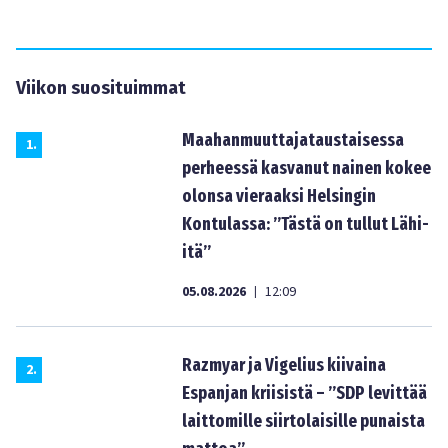
Viikon suosituimmat
Maahanmuuttajataustaisessa
1
.
perheessä kasvanut nainen kokee
olonsa vieraaksi Helsingin
Kontulassa: ”Tästä on tullut Lähi-
itä”
05.08.2026
12:09
|
Razmyar ja Vigelius kiivaina
2
.
Espanjan kriisistä – ”SDP levittää
laittomille siirtolaisille punaista