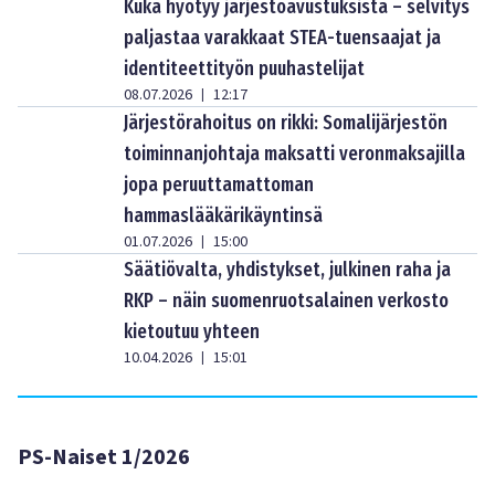
Kuka hyötyy järjestöavustuksista – selvitys
paljastaa varakkaat STEA-tuensaajat ja
identiteettityön puuhastelijat
08.07.2026
12:17
|
Järjestörahoitus on rikki: Somalijärjestön
toiminnanjohtaja maksatti veronmaksajilla
jopa peruuttamattoman
hammaslääkärikäyntinsä
01.07.2026
15:00
|
Säätiövalta, yhdistykset, julkinen raha ja
RKP – näin suomenruotsalainen verkosto
kietoutuu yhteen
10.04.2026
15:01
|
PS-Naiset 1/2026