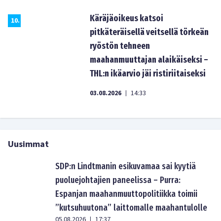
Käräjäoikeus katsoi
10
.
pitkäteräisellä veitsellä törkeän
ryöstön tehneen
maahanmuuttajan alaikäiseksi –
THL:n ikäarvio jäi ristiriitaiseksi
03.08.2026
14:33
|
Uusimmat
SDP:n Lindtmanin esikuvamaa sai kyytiä
puoluejohtajien paneelissa – Purra:
Espanjan maahanmuuttopolitiikka toimii
”kutsuhuutona” laittomalle maahantulolle
05.08.2026
17:37
|