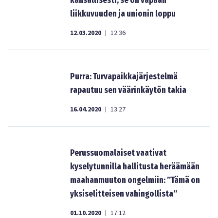
kansallisesti, se on vapaan
liikkuvuuden ja unionin loppu
12.03.2020
12:36
|
Purra: Turvapaikkajärjestelmä
rapautuu sen väärinkäytön takia
16.04.2020
13:27
|
Perussuomalaiset vaativat
kyselytunnilla hallitusta heräämään
maahanmuuton ongelmiin: ”Tämä on
yksiselitteisen vahingollista”
01.10.2020
17:12
|