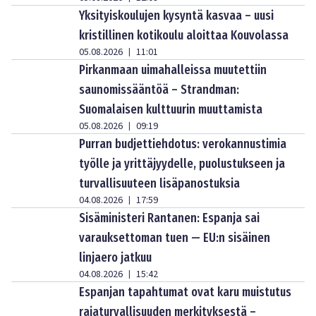
Yksityiskoulujen kysyntä kasvaa – uusi
kristillinen kotikoulu aloittaa Kouvolassa
05.08.2026
11:01
|
Pirkanmaan uimahalleissa muutettiin
saunomissääntöä – Strandman:
Suomalaisen kulttuurin muuttamista
05.08.2026
09:19
|
Purran budjettiehdotus: verokannustimia
työlle ja yrittäjyydelle, puolustukseen ja
turvallisuuteen lisäpanostuksia
04.08.2026
17:59
|
Sisäministeri Rantanen: Espanja sai
varauksettoman tuen — EU:n sisäinen
linjaero jatkuu
04.08.2026
15:42
|
Espanjan tapahtumat ovat karu muistutus
rajaturvallisuuden merkityksestä –