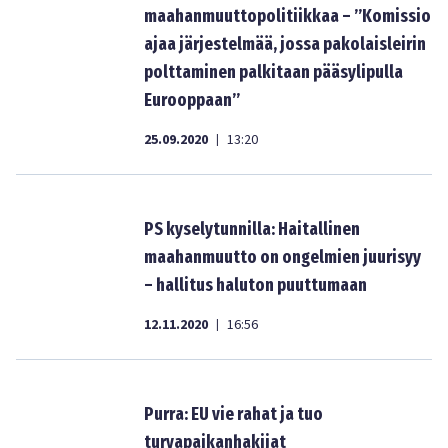
maahanmuuttopolitiikkaa – ”Komissio
ajaa järjestelmää, jossa pakolaisleirin
polttaminen palkitaan pääsylipulla
Eurooppaan”
25.09.2020
13:20
|
PS kyselytunnilla: Haitallinen
maahanmuutto on ongelmien juurisyy
– hallitus haluton puuttumaan
12.11.2020
16:56
|
Purra: EU vie rahat ja tuo
turvapaikanhakijat