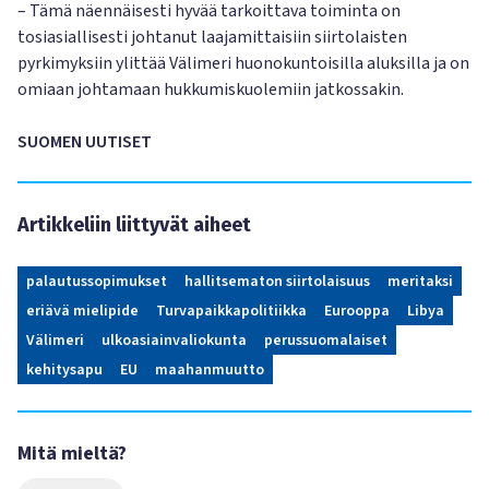
– Tämä näennäisesti hyvää tarkoittava toiminta on
tosiasiallisesti johtanut laajamittaisiin siirtolaisten
pyrkimyksiin ylittää Välimeri huonokuntoisilla aluksilla ja on
omiaan johtamaan hukkumiskuolemiin jatkossakin.
SUOMEN UUTISET
Artikkeliin liittyvät aiheet
palautussopimukset
hallitsematon siirtolaisuus
meritaksi
eriävä mielipide
Turvapaikkapolitiikka
Eurooppa
Libya
Välimeri
ulkoasiainvaliokunta
perussuomalaiset
kehitysapu
EU
maahanmuutto
Mitä mieltä?