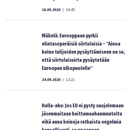
16.09.2020
16:45
|
Mäkelä: Eurooppaan pyrkii
elintasoperäisiä siirtolaisia – ”Ainoa
keino tulijoiden pysäyttämiseen on se,
että siirtolaisvirta pysäytetään
Euroopan ulkopuolelle”
24.09.2020
12:21
|
Halla-aho: Jos EU ei pysty suojelemaan
jäsenmaitaan haittamaahanmuutolta
eikä anna keinoja ratkaista ongelmia