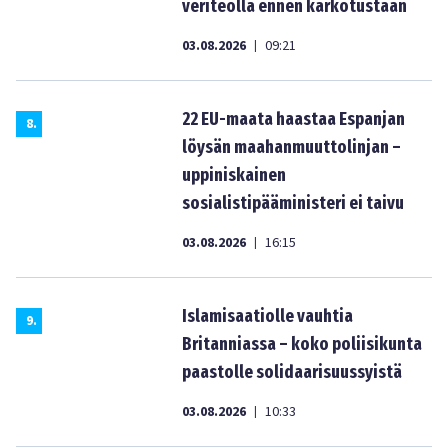
veriteolla ennen karkotustaan
03.08.2026
09:21
|
22 EU-maata haastaa Espanjan
8
.
löysän maahanmuuttolinjan –
uppiniskainen
sosialistipääministeri ei taivu
03.08.2026
16:15
|
Islamisaatiolle vauhtia
9
.
Britanniassa – koko poliisikunta
paastolle solidaarisuussyistä
03.08.2026
10:33
|