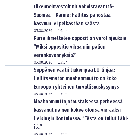
Liikenneinvestoinnit vahvistavat Itä-
Suomea – Ranne: Hallitus panostaa
kasvuun, ei pelkästään säästä
05.08.2026
16:14
|
Purra ihmettelee opposition verolinjauksia:
”Miksi oppositio vihaa niin paljon
veronkevennyksiä?”
05.08.2026
15:14
|
Seppänen vaatii tiukempaa EU-linjaa:
Hallitsematon maahanmuutto on koko
Euroopan yhteinen turvallisuuskysymys
05.08.2026
13:19
|
Maahanmuuttajataustaisessa perheessä
kasvanut nainen kokee olonsa vieraaksi
Helsingin Kontulassa: ”Tästä on tullut Lähi-
itä”
05.08.2026
12:09
|