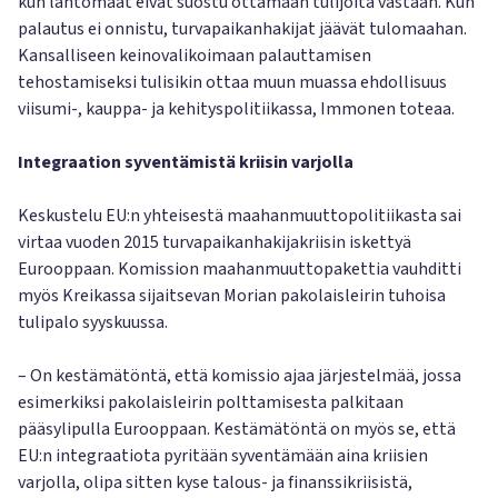
kun lähtömaat eivät suostu ottamaan tulijoita vastaan. Kun
palautus ei onnistu, turvapaikanhakijat jäävät tulomaahan.
Kansalliseen keinovalikoimaan palauttamisen
tehostamiseksi tulisikin ottaa muun muassa ehdollisuus
viisumi-, kauppa- ja kehityspolitiikassa, Immonen toteaa.
Integraation syventämistä kriisin varjolla
Keskustelu EU:n yhteisestä maahanmuuttopolitiikasta sai
virtaa vuoden 2015 turvapaikanhakijakriisin iskettyä
Eurooppaan. Komission maahanmuuttopakettia vauhditti
myös Kreikassa sijaitsevan Morian pakolaisleirin tuhoisa
tulipalo syyskuussa.
– On kestämätöntä, että komissio ajaa järjestelmää, jossa
esimerkiksi pakolaisleirin polttamisesta palkitaan
pääsylipulla Eurooppaan. Kestämätöntä on myös se, että
EU:n integraatiota pyritään syventämään aina kriisien
varjolla, olipa sitten kyse talous- ja finanssikriisistä,