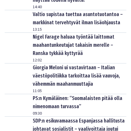
näyttää todella hyvältä!”
14:40
Valtio supistaa tuettua asuntotuotantoa –
markkinat tervehtyvät ilman lisäohjausta
13:15
Nigel Farage haluaa työntää laittomat
maahantunkeutujat takaisin merelle –
Ranska tykkää kyttyrää
12:02
Giorgia Meloni ui vastavirtaan – Italian
väestöpolitiikka tarkoittaa lisää vauvoja,
vähemmän maahanmuuttajia
11:05
PS:n Kymäläinen: ”Suomalaisten pitää olla
nimenomaan turvassa”
09:30
SDP:n esikuvamaassa Espanjassa hallitusta
johtavat sosialistit – vaalivoittaja joutui