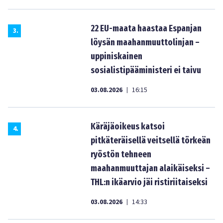
22 EU-maata haastaa Espanjan
3
.
löysän maahanmuuttolinjan –
uppiniskainen
sosialistipääministeri ei taivu
03.08.2026
16:15
|
Käräjäoikeus katsoi
4
.
pitkäteräisellä veitsellä törkeän
ryöstön tehneen
maahanmuuttajan alaikäiseksi –
THL:n ikäarvio jäi ristiriitaiseksi
03.08.2026
14:33
|