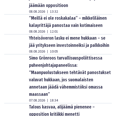
jäämään oppositioon
08.08.2026
13:32
|
”Meillä ei ole roskakalaa” – mikkeliläinen
kalayrittäjä panostaa vain kotimaiseen
08.08.2026
12:01
|
Yhteisöveron lasku ei mene hukkaan – se
jää yritykseen investoinneiksi ja palkkoihin
08.08.2026
10:05
|
Simo Grönroos turvallisuuspoliittisessa
puheenjohtajapaneelissa:
“Maanpuolustukseen tehtävät panostukset
valuvat hukkaan, jos suomalaisten
annetaan jäädä vähemmistöksi omassa
maassaan”
07.08.2026
18:34
|
Talous kasvaa, alijäämä pienenee –
opposition kritiikki menetti