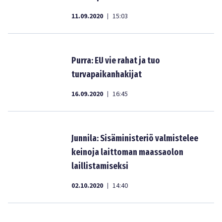
11.09.2020
15:03
|
Purra: EU vie rahat ja tuo
turvapaikanhakijat
16.09.2020
16:45
|
Junnila: Sisäministeriö valmistelee
keinoja laittoman maassaolon
laillistamiseksi
02.10.2020
14:40
|