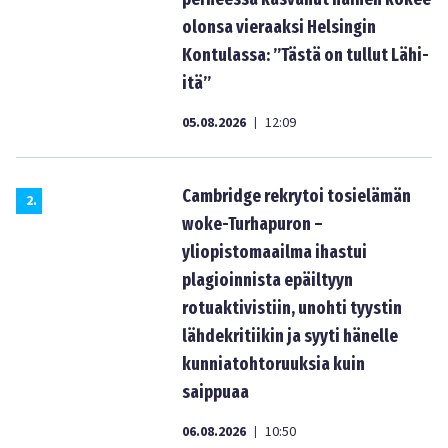
olonsa vieraaksi Helsingin
Kontulassa: ”Tästä on tullut Lähi-
itä”
05.08.2026
12:09
|
Cambridge rekrytoi tosielämän
2
.
woke-Turhapuron –
yliopistomaailma ihastui
plagioinnista epäiltyyn
rotuaktivistiin, unohti tyystin
lähdekritiikin ja syyti hänelle
kunniatohtoruuksia kuin
saippuaa
06.08.2026
10:50
|