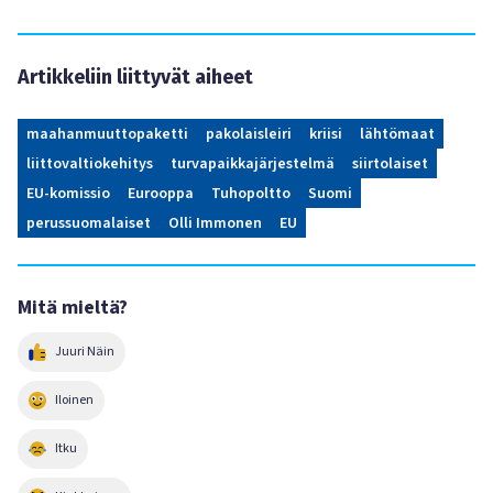
Artikkeliin liittyvät aiheet
maahanmuuttopaketti
pakolaisleiri
kriisi
lähtömaat
liittovaltiokehitys
turvapaikkajärjestelmä
siirtolaiset
EU-komissio
Eurooppa
Tuhopoltto
Suomi
perussuomalaiset
Olli Immonen
EU
Mitä mieltä?
Juuri Näin
Iloinen
Itku