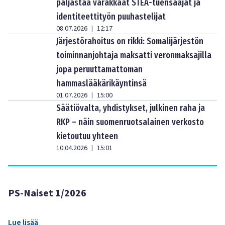
paljastaa varakkaat STEA-tuensaajat ja
identiteettityön puuhastelijat
08.07.2026
12:17
|
Järjestörahoitus on rikki: Somalijärjestön
toiminnanjohtaja maksatti veronmaksajilla
jopa peruuttamattoman
hammaslääkärikäyntinsä
01.07.2026
15:00
|
Säätiövalta, yhdistykset, julkinen raha ja
RKP – näin suomenruotsalainen verkosto
kietoutuu yhteen
10.04.2026
15:01
|
PS-Naiset 1/2026
Lue lisää