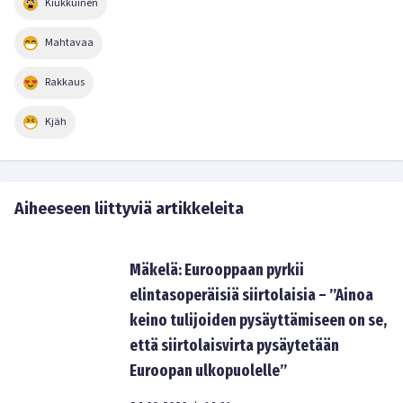
Kiukkuinen
Mahtavaa
Rakkaus
Kjäh
Aiheeseen liittyviä artikkeleita
Mäkelä: Eurooppaan pyrkii
elintasoperäisiä siirtolaisia – ”Ainoa
keino tulijoiden pysäyttämiseen on se,
että siirtolaisvirta pysäytetään
Euroopan ulkopuolelle”