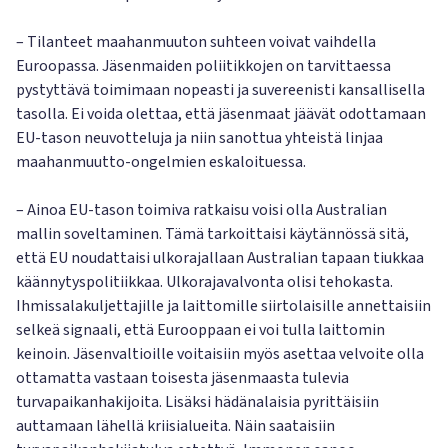
– Tilanteet maahanmuuton suhteen voivat vaihdella
Euroopassa. Jäsenmaiden poliitikkojen on tarvittaessa
pystyttävä toimimaan nopeasti ja suvereenisti kansallisella
tasolla. Ei voida olettaa, että jäsenmaat jäävät odottamaan
EU-tason neuvotteluja ja niin sanottua yhteistä linjaa
maahanmuutto-ongelmien eskaloituessa.
– Ainoa EU-tason toimiva ratkaisu voisi olla Australian
mallin soveltaminen. Tämä tarkoittaisi käytännössä sitä,
että EU noudattaisi ulkorajallaan Australian tapaan tiukkaa
käännytyspolitiikkaa. Ulkorajavalvonta olisi tehokasta.
Ihmissalakuljettajille ja laittomille siirtolaisille annettaisiin
selkeä signaali, että Eurooppaan ei voi tulla laittomin
keinoin. Jäsenvaltioille voitaisiin myös asettaa velvoite olla
ottamatta vastaan toisesta jäsenmaasta tulevia
turvapaikanhakijoita. Lisäksi hädänalaisia pyrittäisiin
auttamaan lähellä kriisialueita. Näin saataisiin