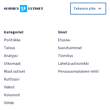
Takaisin ylös
Kategoriat
Sivut
Politiikka
Etusivu
Talous
Suosituimmat
Analyysi
Toimitus
Ulkomaat
Lähetä uutisvinkki
Muut uutiset
Perussuomalainen-lehti
Kulttuuri
Videot
Kolumnit
Viihde