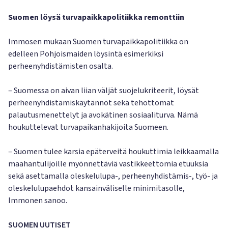
Suomen löysä turvapaikkapolitiikka remonttiin
Immosen mukaan Suomen turvapaikkapolitiikka on
edelleen Pohjoismaiden löysintä esimerkiksi
perheenyhdistämisten osalta.
– Suomessa on aivan liian väljät suojelukriteerit, löysät
perheenyhdistämiskäytännöt sekä tehottomat
palautusmenettelyt ja avokätinen sosiaaliturva. Nämä
houkuttelevat turvapaikanhakijoita Suomeen.
– Suomen tulee karsia epäterveitä houkuttimia leikkaamalla
maahantulijoille myönnettäviä vastikkeettomia etuuksia
sekä asettamalla oleskelulupa-, perheenyhdistämis-, työ- ja
oleskelulupaehdot kansainväliselle minimitasolle,
Immonen sanoo.
SUOMEN UUTISET