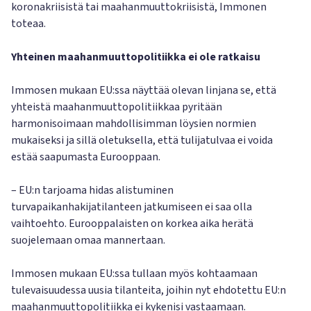
koronakriisistä tai maahanmuuttokriisistä, Immonen
toteaa.
Yhteinen maahanmuuttopolitiikka ei ole ratkaisu
Immosen mukaan EU:ssa näyttää olevan linjana se, että
yhteistä maahanmuuttopolitiikkaa pyritään
harmonisoimaan mahdollisimman löysien normien
mukaiseksi ja sillä oletuksella, että tulijatulvaa ei voida
estää saapumasta Eurooppaan.
– EU:n tarjoama hidas alistuminen
turvapaikanhakijatilanteen jatkumiseen ei saa olla
vaihtoehto. Eurooppalaisten on korkea aika herätä
suojelemaan omaa mannertaan.
Immosen mukaan EU:ssa tullaan myös kohtaamaan
tulevaisuudessa uusia tilanteita, joihin nyt ehdotettu EU:n
maahanmuuttopolitiikka ei kykenisi vastaamaan.