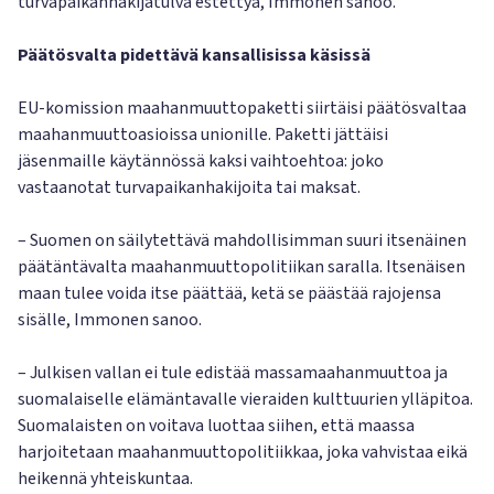
turvapaikanhakijatulva estettyä, Immonen sanoo.
Päätösvalta pidettävä kansallisissa käsissä
EU-komission maahanmuuttopaketti siirtäisi päätösvaltaa
maahanmuuttoasioissa unionille. Paketti jättäisi
jäsenmaille käytännössä kaksi vaihtoehtoa: joko
vastaanotat turvapaikanhakijoita tai maksat.
– Suomen on säilytettävä mahdollisimman suuri itsenäinen
päätäntävalta maahanmuuttopolitiikan saralla. Itsenäisen
maan tulee voida itse päättää, ketä se päästää rajojensa
sisälle, Immonen sanoo.
– Julkisen vallan ei tule edistää massamaahanmuuttoa ja
suomalaiselle elämäntavalle vieraiden kulttuurien ylläpitoa.
Suomalaisten on voitava luottaa siihen, että maassa
harjoitetaan maahanmuuttopolitiikkaa, joka vahvistaa eikä
heikennä yhteiskuntaa.