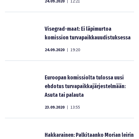
24.09.2020
12:21
|
Visegrad-maat: Ei läpimurtoa
komission turvapaikkauudistuksessa
24.09.2020
19:20
|
Euroopan komissiolta tulossa uusi
ehdotus turvapaikkajärjestelmään:
Asuta tai palauta
23.09.2020
13:55
|
Hakkarainen: Palkitaanko Morian leirin