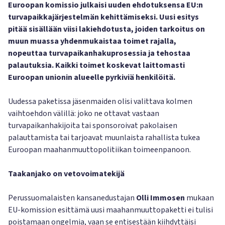
Euroopan komissio julkaisi uuden ehdotuksensa EU:n
turvapaikkajärjestelmän kehittämiseksi. Uusi esitys
pitää sisällään viisi lakiehdotusta, joiden tarkoitus on
muun muassa yhdenmukaistaa toimet rajalla,
nopeuttaa turvapaikanhakuprosessia ja tehostaa
palautuksia. Kaikki toimet koskevat laittomasti
Euroopan unionin alueelle pyrkiviä henkilöitä.
Uudessa paketissa jäsenmaiden olisi valittava kolmen
vaihtoehdon välillä: joko ne ottavat vastaan
turvapaikanhakijoita tai sponsoroivat pakolaisen
palauttamista tai tarjoavat muunlaista rahallista tukea
Euroopan maahanmuuttopolitiikan toimeenpanoon.
Taakanjako on vetovoimatekijä
Perussuomalaisten kansanedustajan
Olli Immosen
mukaan
EU-komission esittämä uusi maahanmuuttopaketti ei tulisi
poistamaan ongelmia, vaan se entisestään kiihdyttäisi