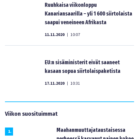
Ruuhkaisa viikonloppu
Kanariansaarilla – yli 1 600 siirtolaista
saapui veneineen Afrikasta
11.11.2020
10:07
|
EU:n sisäministerit eivät saaneet
kasaan sopua siirtolaispaketista
17.11.2020
10:31
|
Viikon suosituimmat
Maahanmuuttajataustaisessa
1
.
perheessä kasvanut nainen kokee