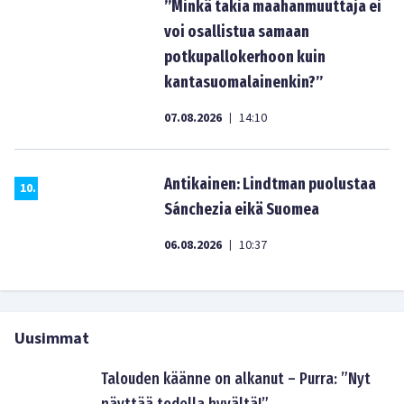
”Minkä takia maahanmuuttaja ei
voi osallistua samaan
potkupallokerhoon kuin
kantasuomalainenkin?”
07.08.2026
14:10
|
Antikainen: Lindtman puolustaa
10
.
Sánchezia eikä Suomea
06.08.2026
10:37
|
Uusimmat
Talouden käänne on alkanut – Purra: ”Nyt