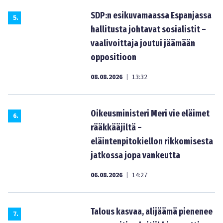
SDP:n esikuvamaassa Espanjassa
5
.
hallitusta johtavat sosialistit –
vaalivoittaja joutui jäämään
oppositioon
08.08.2026
13:32
|
Oikeusministeri Meri vie eläimet
6
.
rääkkääjiltä –
eläintenpitokiellon rikkomisesta
jatkossa jopa vankeutta
06.08.2026
14:27
|
Talous kasvaa, alijäämä pienenee
7
.