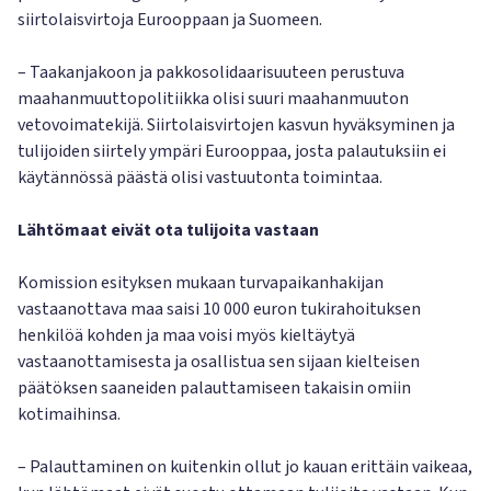
siirtolaisvirtoja Eurooppaan ja Suomeen.
– Taakanjakoon ja pakkosolidaarisuuteen perustuva
maahanmuuttopolitiikka olisi suuri maahanmuuton
vetovoimatekijä. Siirtolaisvirtojen kasvun hyväksyminen ja
tulijoiden siirtely ympäri Eurooppaa, josta palautuksiin ei
käytännössä päästä olisi vastuutonta toimintaa.
Lähtömaat eivät ota tulijoita vastaan
Komission esityksen mukaan turvapaikanhakijan
vastaanottava maa saisi 10 000 euron tukirahoituksen
henkilöä kohden ja maa voisi myös kieltäytyä
vastaanottamisesta ja osallistua sen sijaan kielteisen
päätöksen saaneiden palauttamiseen takaisin omiin
kotimaihinsa.
– Palauttaminen on kuitenkin ollut jo kauan erittäin vaikeaa,