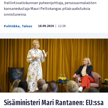
Hallintovaliokunnan puheenjohtaja, perussuomalaisten
kansanedustaja Mauri Peltokangas pitää uudistuksia
onnistuneina.
18.09.2024
12:26
Politiikka
,
Talous
|
Sisäministeri Mari Rantanen: EU:ssa