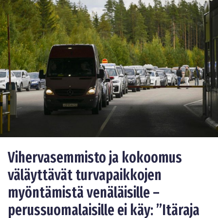
Vihervasemmisto ja kokoomus
väläyttävät turvapaikkojen
myöntämistä venäläisille –
perussuomalaisille ei käy: ”Itäraja