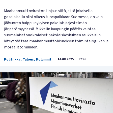
Maahanmuuttoviraston linjaus siitä, että jokaisella
gazalaisella olisi oikeus turvapaikkaan Suomessa, on vain
jäävuoren huippu nykyisen pakolaisjärjestelmän
järjettömyydessä. Mikkelin kaupungin päätös vaihtaa
suomalaiset vuokralaiset pakolaiskeskuksen asukkaisiin
kiteyttää taas maahanmuuttobisneksen toimintalogiikan ja
moraalittomuuden.
14.08.2025
12:48
Politiikka
,
Talous
,
Kolumnit
|