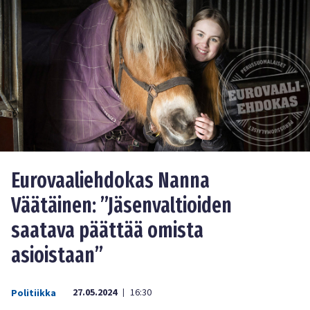
Eurovaaliehdokas Nanna
Väätäinen: ”Jäsenvaltioiden
saatava päättää omista
asioistaan”
27.05.2024
16:30
Politiikka
|