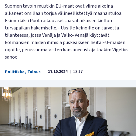
Suomen tavoin muutkin EU-maat ovat viime aikoina
alkaneet omillaan torjua välineellistettyä maahantuloa.
Esimerkiksi Puola aikoo asettaa väliaikaisen kiellon
turvapaikan hakemiselle. - Uusille keinoille on tarvetta
tilanteessa, jossa Venäjä ja Valko-Venäjä käyttävät
kolmansien maiden ihmisiä puskeakseen heitä EU-maiden
rajoille, perussuomalaisten kansanedustaja Joakim Vigelius
sanoo.
17.10.2024
13:17
Politiikka
,
Talous
|