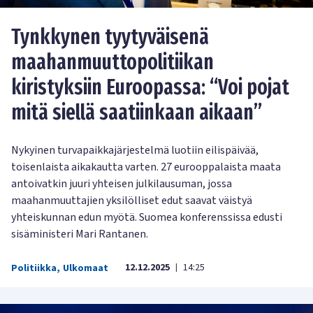
Tynkkynen tyytyväisenä
maahanmuuttopolitiikan
kiristyksiin Euroopassa: “Voi pojat
mitä siellä saatiinkaan aikaan”
Nykyinen turvapaikkajärjestelmä luotiin eilispäivää,
toisenlaista aikakautta varten. 27 eurooppalaista maata
antoivatkin juuri yhteisen julkilausuman, jossa
maahanmuuttajien yksilölliset edut saavat väistyä
yhteiskunnan edun myötä. Suomea konferenssissa edusti
sisäministeri Mari Rantanen.
12.12.2025
14:25
Politiikka
,
Ulkomaat
|