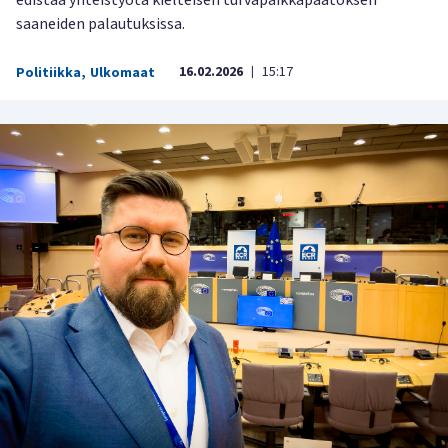
edistää yhteistyötä kielteisen turvapaikkapäätöksen
saaneiden palautuksissa.
16.02.2026
15:17
Politiikka
,
Ulkomaat
|