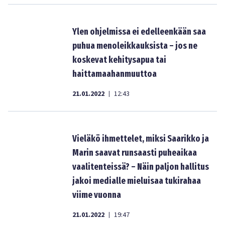
Ylen ohjelmissa ei edelleenkään saa
puhua menoleikkauksista – jos ne
koskevat kehitysapua tai
haittamaahanmuuttoa
21.01.2022
12:43
|
Vieläkö ihmettelet, miksi Saarikko ja
Marin saavat runsaasti puheaikaa
vaalitenteissä? – Näin paljon hallitus
jakoi medialle mieluisaa tukirahaa
viime vuonna
21.01.2022
19:47
|