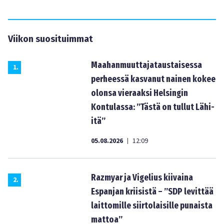
Viikon suosituimmat
Maahanmuuttajataustaisessa
1
.
perheessä kasvanut nainen kokee
olonsa vieraaksi Helsingin
Kontulassa: ”Tästä on tullut Lähi-
itä”
05.08.2026
12:09
|
Razmyar ja Vigelius kiivaina
2
.
Espanjan kriisistä – ”SDP levittää
laittomille siirtolaisille punaista
mattoa”