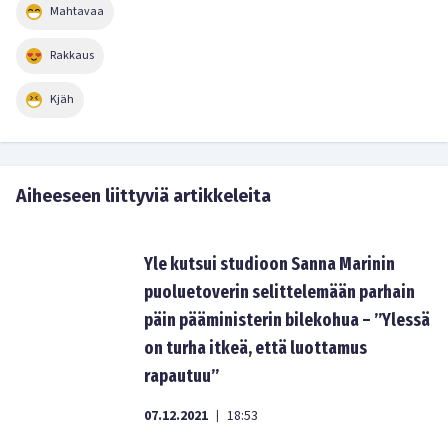
Mahtavaa
Rakkaus
Kjäh
Aiheeseen liittyviä artikkeleita
Yle kutsui studioon Sanna Marinin
puoluetoverin selittelemään parhain
päin pääministerin bilekohua – ”Ylessä
on turha itkeä, että luottamus
rapautuu”
07.12.2021
18:53
|