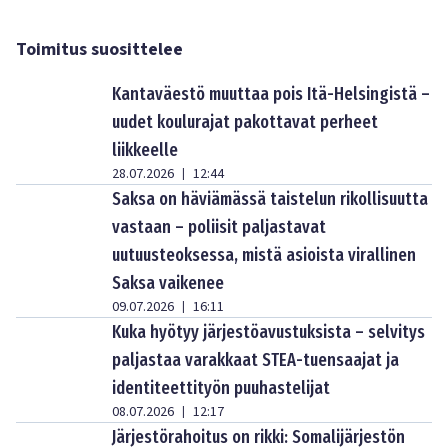
Toimitus suosittelee
Kantaväestö muuttaa pois Itä-Helsingistä –
uudet koulurajat pakottavat perheet
liikkeelle
28.07.2026
12:44
|
Saksa on häviämässä taistelun rikollisuutta
vastaan – poliisit paljastavat
uutuusteoksessa, mistä asioista virallinen
Saksa vaikenee
09.07.2026
16:11
|
Kuka hyötyy järjestöavustuksista – selvitys
paljastaa varakkaat STEA-tuensaajat ja
identiteettityön puuhastelijat
08.07.2026
12:17
|
Järjestörahoitus on rikki: Somalijärjestön