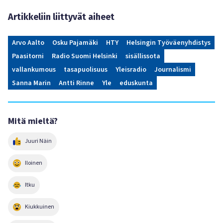
Artikkeliin liittyvät aiheet
Arvo Aalto
Osku Pajamäki
HTY
Helsingin Työväenyhdistys
Paasitorni
Radio Suomi Helsinki
sisällissota
vallankumous
tasapuolisuus
Yleisradio
Journalismi
Sanna Marin
Antti Rinne
Yle
eduskunta
Mitä mieltä?
Juuri Näin
Iloinen
Itku
Kiukkuinen