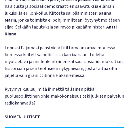
hallitusta ja sosiaalidemokraattien saavutuksia elämän
lukuisilla eri lohkoilla. Kiitosta sai pääministeri
Sanna
Marin
, jonka toimista ei pohjimmiltaan löytynyt moitteen
sijaa. Selkään taputuksia sai myös pikapääministeri
Antti
Rinne
.
Lopuksi Pajamäki pääsi vielä tilittämään omaa monessa
liemessä keitettyä poliittista karriääriään. Todella
myötäelävä ja mielenkiintoinen katsaus sosialidemokratian
historiaan ja sen teolliseen nykypäivään, josta taitaa olla
jäljellä vain graniittilinna Hakaniemessä.
Kysymys kuuluu, mitä ihmettä tällainen pitkä
puoluepoliittinen ohjelmakokonaisuus teki julkisen palvelun
radiokanavalla?
SUOMEN UUTISET