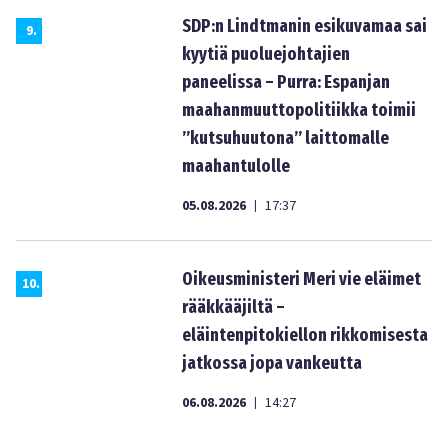
SDP:n Lindtmanin esikuvamaa sai
9
.
kyytiä puoluejohtajien
paneelissa – Purra: Espanjan
maahanmuuttopolitiikka toimii
”kutsuhuutona” laittomalle
maahantulolle
05.08.2026
17:37
|
Oikeusministeri Meri vie eläimet
10
.
rääkkääjiltä –
eläintenpitokiellon rikkomisesta
jatkossa jopa vankeutta
06.08.2026
14:27
|