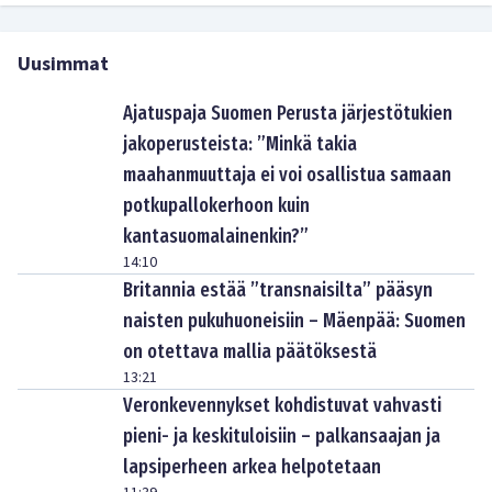
Uusimmat
Ajatuspaja Suomen Perusta järjestötukien
jakoperusteista: ”Minkä takia
maahanmuuttaja ei voi osallistua samaan
potkupallokerhoon kuin
kantasuomalainenkin?”
14:10
Britannia estää ”transnaisilta” pääsyn
naisten pukuhuoneisiin – Mäenpää: Suomen
on otettava mallia päätöksestä
13:21
Veronkevennykset kohdistuvat vahvasti
pieni- ja keskituloisiin – palkansaajan ja
lapsiperheen arkea helpotetaan