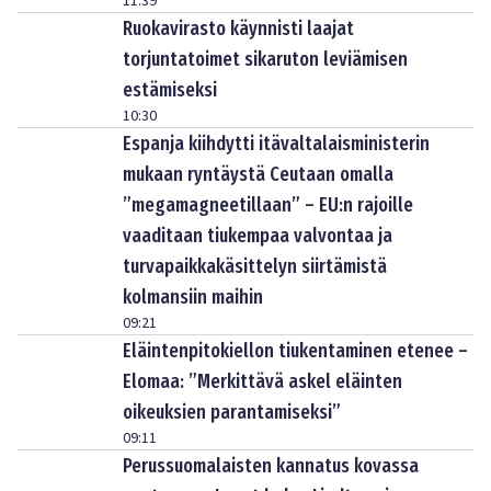
11:39
Ruokavirasto käynnisti laajat
torjuntatoimet sikaruton leviämisen
estämiseksi
10:30
Espanja kiihdytti itävaltalaisministerin
mukaan ryntäystä Ceutaan omalla
”megamagneetillaan” – EU:n rajoille
vaaditaan tiukempaa valvontaa ja
turvapaikkakäsittelyn siirtämistä
kolmansiin maihin
09:21
Eläintenpitokiellon tiukentaminen etenee –
Elomaa: ”Merkittävä askel eläinten
oikeuksien parantamiseksi”
09:11
Perussuomalaisten kannatus kovassa