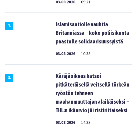
03.08.2026
09:21
|
Islamisaatiolle vauhtia
7
.
Britanniassa – koko poliisikunta
paastolle solidaarisuussyistä
03.08.2026
10:33
|
Käräjäoikeus katsoi
8
.
pitkäteräisellä veitsellä törkeän
ryöstön tehneen
maahanmuuttajan alaikäiseksi –
THL:n ikäarvio jäi ristiriitaiseksi
03.08.2026
14:33
|