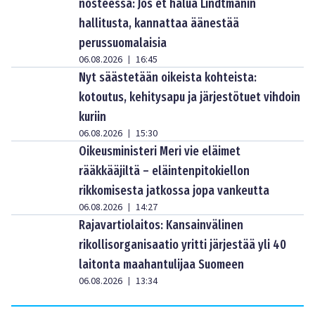
nosteessa: Jos et halua Lindtmanin
hallitusta, kannattaa äänestää
perussuomalaisia
06.08.2026
16:45
|
Nyt säästetään oikeista kohteista:
kotoutus, kehitysapu ja järjestötuet vihdoin
kuriin
06.08.2026
15:30
|
Oikeusministeri Meri vie eläimet
rääkkääjiltä – eläintenpitokiellon
rikkomisesta jatkossa jopa vankeutta
06.08.2026
14:27
|
Rajavartiolaitos: Kansainvälinen
rikollisorganisaatio yritti järjestää yli 40
laitonta maahantulijaa Suomeen
06.08.2026
13:34
|