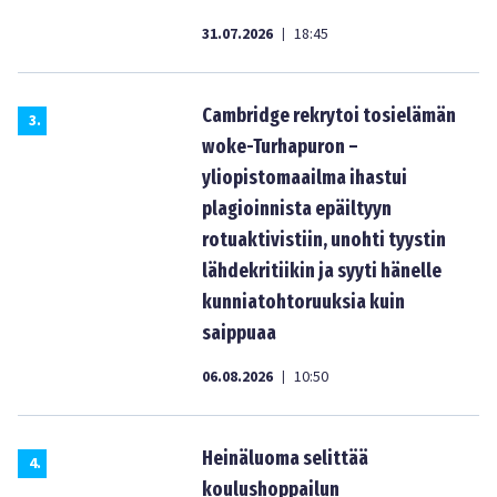
31.07.2026
18:45
|
Cambridge rekrytoi tosielämän
3
.
woke-Turhapuron –
yliopistomaailma ihastui
plagioinnista epäiltyyn
rotuaktivistiin, unohti tyystin
lähdekritiikin ja syyti hänelle
kunniatohtoruuksia kuin
saippuaa
06.08.2026
10:50
|
Heinäluoma selittää
4
.
koulushoppailun