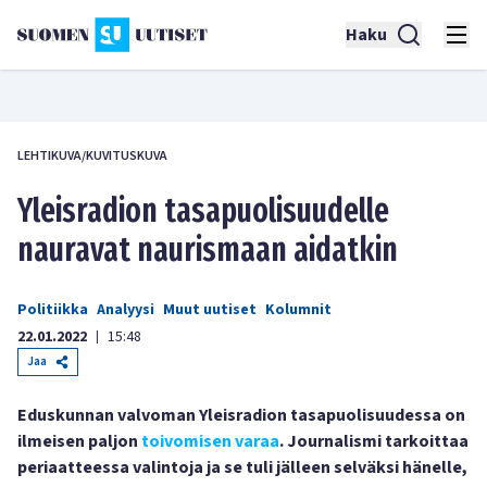
Haku
LEHTIKUVA/KUVITUSKUVA
Yleisradion tasapuolisuudelle
nauravat naurismaan aidatkin
Politiikka
Analyysi
Muut uutiset
Kolumnit
22.01.2022
15:48
|
Jaa
Eduskunnan valvoman Yleisradion tasapuolisuudessa on
ilmeisen paljon
toivomisen varaa
. Journalismi tarkoittaa
periaatteessa valintoja ja se tuli jälleen selväksi hänelle,