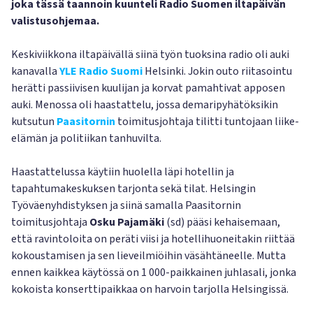
joka tässä taannoin kuunteli Radio Suomen iltapäivän
valistusohjemaa.
Keskiviikkona iltapäivällä siinä työn tuoksina radio oli auki
kanavalla
YLE Radio Suomi
Helsinki. Jokin outo riitasointu
herätti passiivisen kuulijan ja korvat pamahtivat apposen
auki. Menossa oli haastattelu, jossa demaripyhätöksikin
kutsutun
Paasitornin
toimitusjohtaja tilitti tuntojaan liike-
elämän ja politiikan tanhuvilta.
Haastattelussa käytiin huolella läpi hotellin ja
tapahtumakeskuksen tarjonta sekä tilat. Helsingin
Työväenyhdistyksen ja siinä samalla Paasitornin
toimitusjohtaja
Osku Pajamäki
(sd) pääsi kehaisemaan,
että ravintoloita on peräti viisi ja hotellihuoneitakin riittää
kokoustamisen ja sen lieveilmiöihin väsähtäneelle. Mutta
ennen kaikkea käytössä on 1 000-paikkainen juhlasali, jonka
kokoista konserttipaikkaa on harvoin tarjolla Helsingissä.