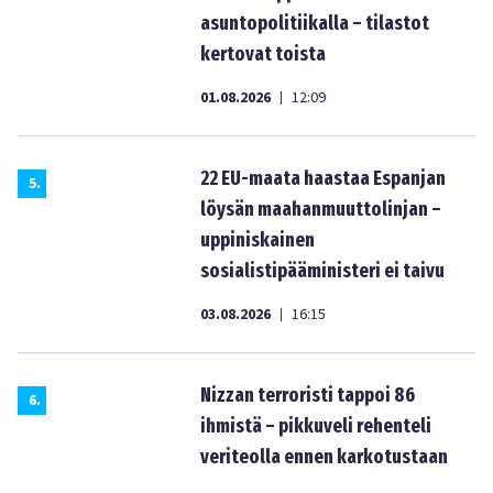
asuntopolitiikalla – tilastot
kertovat toista
01.08.2026
12:09
|
22 EU-maata haastaa Espanjan
5
.
löysän maahanmuuttolinjan –
uppiniskainen
sosialistipääministeri ei taivu
03.08.2026
16:15
|
Nizzan terroristi tappoi 86
6
.
ihmistä – pikkuveli rehenteli
veriteolla ennen karkotustaan