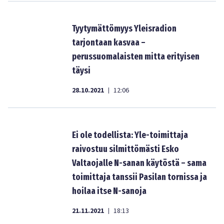
Tyytymättömyys Yleisradion
tarjontaan kasvaa –
perussuomalaisten mitta erityisen
täysi
28.10.2021
12:06
|
Ei ole todellista: Yle-toimittaja
raivostuu silmittömästi Esko
Valtaojalle N-sanan käytöstä – sama
toimittaja tanssii Pasilan tornissa ja
hoilaa itse N-sanoja
21.11.2021
18:13
|