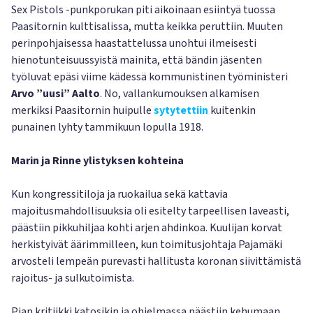
Sex Pistols -punkporukan piti aikoinaan esiintyä tuossa
Paasitornin kulttisalissa, mutta keikka peruttiin. Muuten
perinpohjaisessa haastattelussa unohtui ilmeisesti
hienotunteisuussyistä mainita, että bändin jäsenten
työluvat epäsi viime kädessä kommunistinen työministeri
Arvo ”uusi” Aalto
. No, vallankumouksen alkamisen
merkiksi Paasitornin huipulle
sytytettiin
kuitenkin
punainen lyhty tammikuun lopulla 1918.
Marin ja Rinne ylistyksen kohteina
Kun kongressitiloja ja ruokailua sekä kattavia
majoitusmahdollisuuksia oli esitelty tarpeellisen laveasti,
päästiin pikkuhiljaa kohti arjen ahdinkoa. Kuulijan korvat
herkistyivät äärimmilleen, kun toimitusjohtaja Pajamäki
arvosteli lempeän purevasti hallitusta koronan siivittämistä
rajoitus- ja sulkutoimista.
Pian kritiikki katosikin ja ohjelmassa päästiin kehumaan