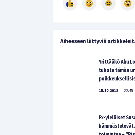
Aiheeseen liittyviä artikkeleit
Yrittääkö Aku L
tuhota tämän ur
poikkeuksellisi
15.10.2018
22:45
|
Ex-yleläiset Sus
hämmästelevät A
toimintaa – ”Ris