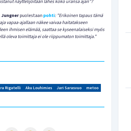
istanut näyttelijöitään lähes koko uransa ajan”?
l Jungner
puolestaan
pohti
:
”Erikoinen tapaus tämä
aja vapaa-ajallaan näkee vaivaa haitatakseen
een ihmisen elämää, saattaa se kyseenalaiseksi myös
lä oleva toimittaja ei ole riippumaton toimittaja.”
ra Rigatelli
Aku Louhimies
Jari Sarasvuo
metoo