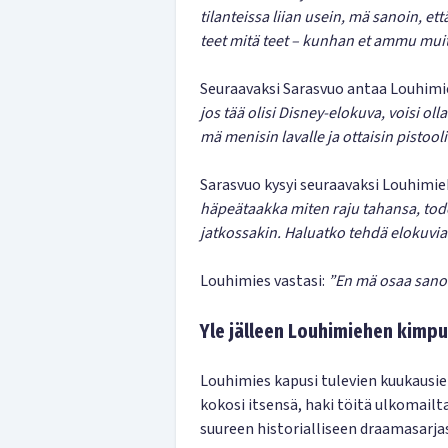
tilanteissa liian usein, mä sanoin, e
teet mitä teet – kunhan et ammu muita
Seuraavaksi Sarasvuo antaa Louhimi
jos tää olisi Disney-elokuva, voisi oll
mä menisin lavalle ja ottaisin pistooli
Sarasvuo kysyi seuraavaksi Louhimie
häpeätaakka miten raju tahansa, tode
jatkossakin. Haluatko tehdä elokuvia
Louhimies vastasi:
”En mä osaa sanoa,
Yle jälleen Louhimiehen kimp
Louhimies kapusi tulevien kuukausie
kokosi itsensä, haki töitä ulkomailta
suureen historialliseen draamasarja