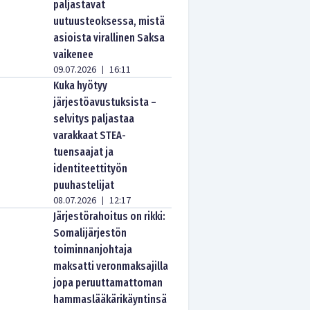
paljastavat
uutuusteoksessa, mistä
asioista virallinen Saksa
vaikenee
09.07.2026
16:11
|
Kuka hyötyy
järjestöavustuksista –
selvitys paljastaa
varakkaat STEA-
tuensaajat ja
identiteettityön
puuhastelijat
08.07.2026
12:17
|
Järjestörahoitus on rikki:
Somalijärjestön
toiminnanjohtaja
maksatti veronmaksajilla
jopa peruuttamattoman
hammaslääkärikäyntinsä