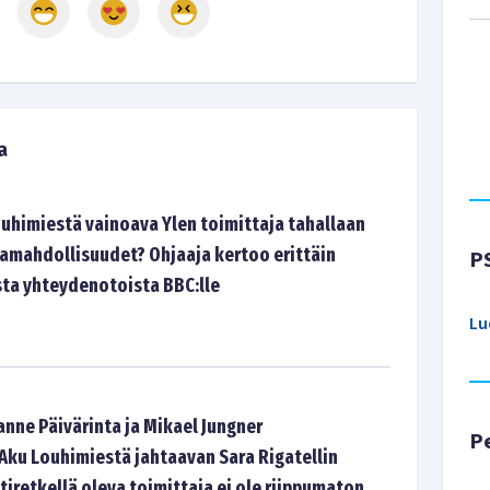
a
ouhimiestä vainoava Ylen toimittaja tahallaan
amahdollisuudet? Ohjaaja kertoo erittäin
P
sta yhteydenotoista BBC:lle
Lu
anne Päivärinta ja Mikael Jungner
P
ku Louhimiestä jahtaavan Sara Rigatellin
tiretkellä oleva toimittaja ei ole riippumaton