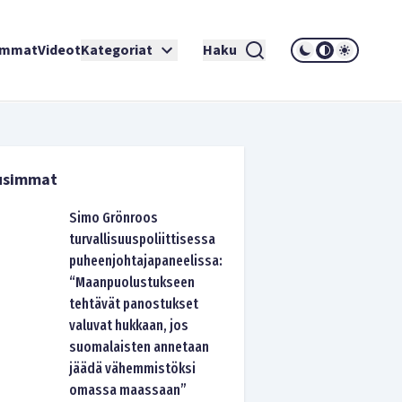
immat
Videot
Kategoriat
Haku
usimmat
Simo Grönroos
turvallisuuspoliittisessa
puheenjohtajapaneelissa:
“Maanpuolustukseen
tehtävät panostukset
valuvat hukkaan, jos
suomalaisten annetaan
jäädä vähemmistöksi
omassa maassaan”