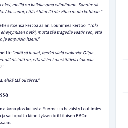
ttä okei, meillä on kaikilla oma elämämme. Sanoin: sä
. Aku sanoi, että ei hänellä ole vihaa muita kohtaan.”
ehen itsensä kertoa asian. Louhimies kertoo:
”Toki
a eheytymisen hetki, mutta tää tragedia vaatis sen, että
n ja ampuisin itseni.”
heltä
: ”mitä sä luulet, teetkö vielä elokuvia: Olipa ..
nnäköisintä on, että sä teet merkittäviä elokuvia
?”
 ehkä tää oli tässä.”
ussa
n aikana ylös kuilusta. Suomessa häväisty Louhimies
 ja sai lopulta kiinnityksen brittiläisen BBC:n
ssaan.