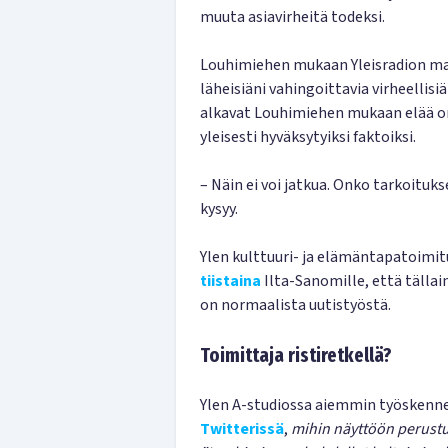
muuta asiavirheitä todeksi.
Louhimiehen mukaan Yleisradion maa
läheisiäni vahingoittavia virheellisiä
alkavat Louhimiehen mukaan elää o
yleisesti hyväksytyiksi faktoiksi.
– Näin ei voi jatkua. Onko tarkoitu
kysyy.
Ylen kulttuuri- ja elämäntapatoimit
tiistaina
Ilta-Sanomille, että tällai
on normaalista uutistyöstä.
Toimittaja ristiretkellä?
Ylen A-studiossa aiemmin työskenne
Twitterissä
,
mihin näyttöön perustuu 