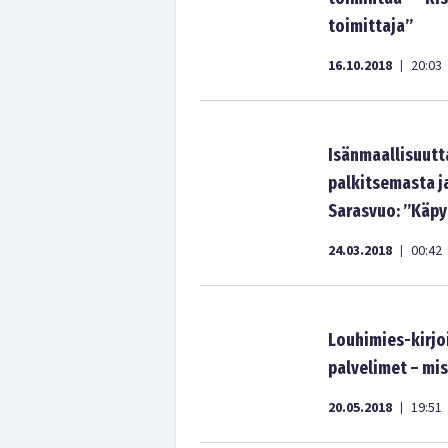
toimittaja”
16.10.2018
20:03
|
Isänmaallisuutt
palkitsemasta j
Sarasvuo: ”Käpy
24.03.2018
00:42
|
Louhimies-kirjo
palvelimet – mis
20.05.2018
19:51
|