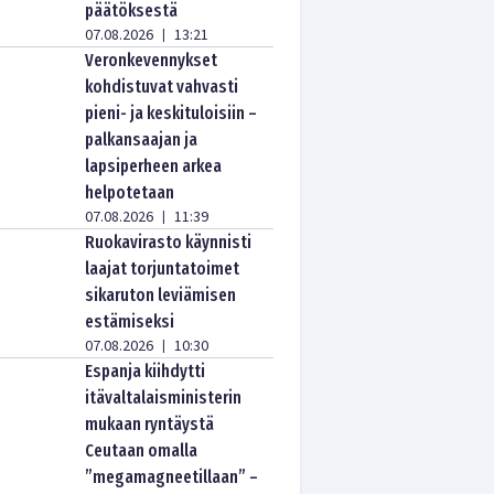
päätöksestä
07.08.2026
13:21
|
Veronkevennykset
kohdistuvat vahvasti
pieni- ja keskituloisiin –
palkansaajan ja
lapsiperheen arkea
helpotetaan
07.08.2026
11:39
|
Ruokavirasto käynnisti
laajat torjuntatoimet
sikaruton leviämisen
estämiseksi
07.08.2026
10:30
|
Espanja kiihdytti
itävaltalaisministerin
mukaan ryntäystä
Ceutaan omalla
”megamagneetillaan” –