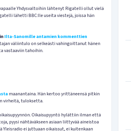
vapaalle Yhdysvaltoihin lähtenyt Rigatelli ollut vielä
telli lähetti BBC:lle useita viestejä, joissa hän
in
Ilta-Sanomille antamien kommenttien
ttajan väliintulo on selkeästi vahingoittanut hänen
 vastaaviin tahoihin.
iasta
maanantaina. Hän kertoo yrittäneensä pitkin
 virheitä, tuloksetta.
ä oikaisupyynnön. Oikaisupyyntö hylättiin ilman että
toja, pyysi nähtäväkseen asiaan liittyvää aineistoa
ä Yleisradio ei juttuaan oikaissut, ei kuitenkaan