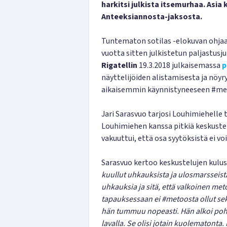
harkitsi julkista itsemurhaa. Asia 
Anteeksiannosta-jaksosta.
Tuntematon sotilas -elokuvan ohja
vuotta sitten julkistetun paljastusj
Rigatellin
19.3.2018 julkaisemassa
p
näyttelijöiden alistamisesta ja nöyr
aikaisemmin käynnistyneeseen #met
Jari Sarasvuo tarjosi Louhimiehelle 
Louhimiehen kanssa pitkiä keskustel
vakuuttui, että osa syytöksistä ei vo
Sarasvuo kertoo keskustelujen kulus
kuullut uhkauksista ja ulosmarsseist
uhkauksia ja sitä, että valkoinen me
tapauksessaan ei #metoosta ollut sek
hän tummuu nopeasti. Hän alkoi poht
lavalla. Se olisi jotain kuolematonta.