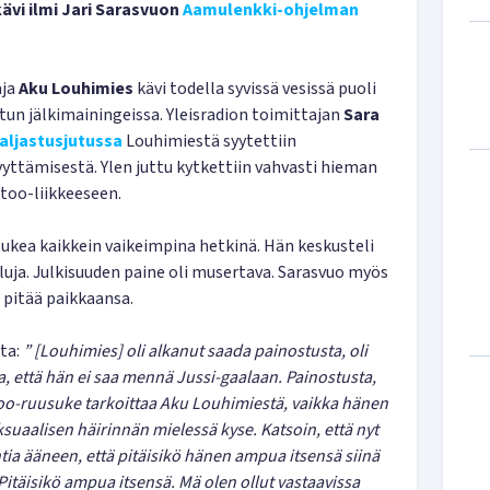
kävi ilmi Jari Sarasvuon
Aamulenkki-ohjelman
aja
Aku Louhimies
kävi todella syvissä vesissä puoli
utun jälkimainingeissa. Yleisradion toimittajan
Sara
aljastusjutussa
Louhimiestä syytettiin
yyttämisestä. Ylen juttu kytkettiin vahvasti hieman
oo-liikkeeseen.
tukea kaikkein vaikeimpina hetkinä. Hän keskusteli
uja. Julkisuuden paine oli musertava. Sarasvuo myös
i pitää paikkaansa.
ta:
” [Louhimies] oli alkanut saada painostusta, oli
a, että hän ei saa mennä Jussi-gaalaan. Painostusta,
too-ruusuke tarkoittaa Aku Louhimiestä, vaikka hänen
suaalisen häirinnän mielessä kyse. Katsoin, että nyt
ia ääneen, että pitäisikö hänen ampua itsensä siinä
 Pitäisikö ampua itsensä. Mä olen ollut vastaavissa