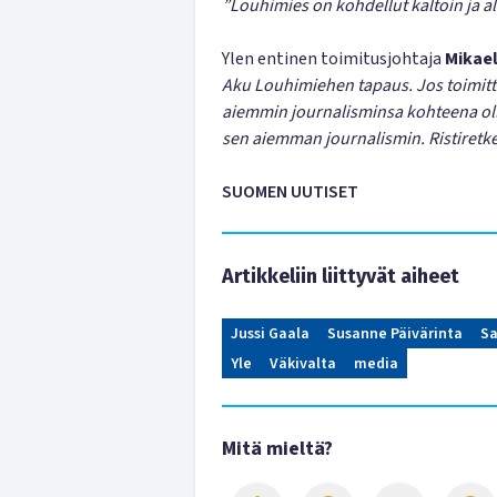
”Louhimies on kohdellut kaltoin ja al
Ylen entinen toimitusjohtaja
Mikae
Aku Louhimiehen tapaus. Jos toimitt
aiemmin journalisminsa kohteena oll
sen aiemman journalismin. Ristiretkel
SUOMEN UUTISET
Artikkeliin liittyvät aiheet
Jussi Gaala
Susanne Päivärinta
Sa
Yle
Väkivalta
media
Mitä mieltä?