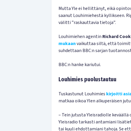
Mutta Yle ei hellittänyt, eikä opinto
saanut Louhimiehestä kyllikseen. Riga
välitti ”raskauttavia tietoja”.
Louhimiehen agentin
Richard Cook
mukaan
vaikuttaa siltä, että toimi
suhdettaan BBC:n sarjan tuotannosta
BBC:n hanke kariutui.
Louhimies puolustautuu
Tuskastunut Louhimies
kirjoitti as
matkaa oikoa Ylen alkuperäisen jutun
– Tein jutusta Yleisradiolle kevääll
Yleisradio tarkasti antamiani lisätie
tai kuuli ehdottamiani tahoja. Se ett