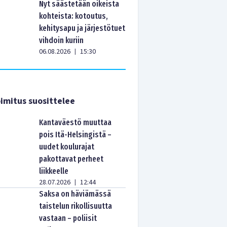
Nyt säästetään oikeista
kohteista: kotoutus,
kehitysapu ja järjestötuet
vihdoin kuriin
06.08.2026
15:30
|
imitus suosittelee
Kantaväestö muuttaa
pois Itä-Helsingistä –
uudet koulurajat
pakottavat perheet
liikkeelle
28.07.2026
12:44
|
Saksa on häviämässä
taistelun rikollisuutta
vastaan – poliisit