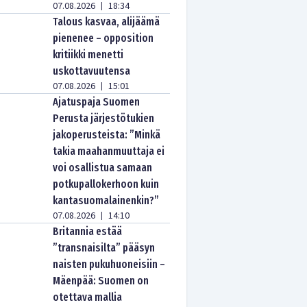
07.08.2026
18:34
|
Talous kasvaa, alijäämä
pienenee – opposition
kritiikki menetti
uskottavuutensa
07.08.2026
15:01
|
Ajatuspaja Suomen
Perusta järjestötukien
jakoperusteista: ”Minkä
takia maahanmuuttaja ei
voi osallistua samaan
potkupallokerhoon kuin
kantasuomalainenkin?”
07.08.2026
14:10
|
Britannia estää
”transnaisilta” pääsyn
naisten pukuhuoneisiin –
Mäenpää: Suomen on
otettava mallia