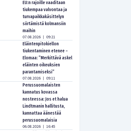
EU:n rajoille vaaditaan
tiukempaa valvontaa ja
turvapaikkakäsittelyn
siirtämistä kolmansiin
maihin
07.08.2026
09:21
|
Eläintenpitokiellon
tiukentaminen etenee –
Elomaa: ”Merkittävä askel
eläinten oikeuksien
parantamiseksi”
07.08.2026
09:11
|
Perussuomalaisten
kannatus kovassa
nosteessa: Jos et halua
Lindtmanin hallitusta,
kannattaa äänestää
perussuomalaisia
06.08.2026
16:45
|