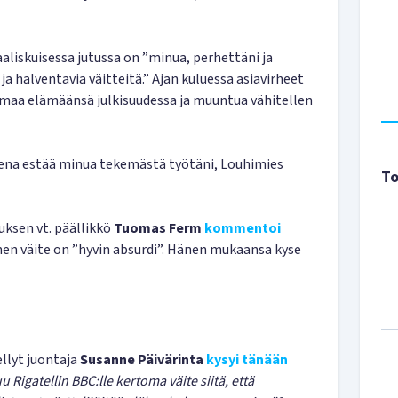
liskuisessa jutussa on ”minua, perhettäni ja
 ja halventavia väitteitä.” Ajan kuluessa asiavirheet
maa elämäänsä julkisuudessa ja muuntua vähitellen
ksena estää minua tekemästä työtäni, Louhimies
To
uksen vt. päällikkö
Tuomas Ferm
kommentoi
nen väite on ”hyvin absurdi”. Hänen mukaansa kyse
llyt juontaja
Susanne Päivärinta
kysyi tänään
Rigatellin BBC:lle kertoma väite siitä, että