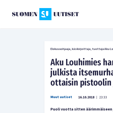
Elokuvaohjaaja, käsikirjoittaja, tuottaja Aku L
Aku Louhimies har
julkista itsemurha
ottaisin pistoolin
Muut uutiset
16.10.2018
23:33
|
Puoli vuotta sitten äärimmäiseen