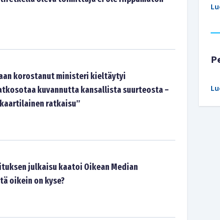
Lu
P
aan korostanut ministeri kieltäytyi
Lu
atkosotaa kuvannutta kansallista suurteosta –
kaartilainen ratkaisu”
ituksen julkaisu kaatoi Oikean Median
tä oikein on kyse?