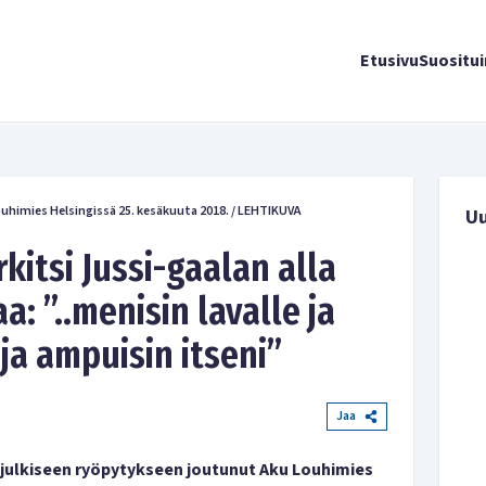
Etusivu
Suositu
ouhimies Helsingissä 25. kesäkuuta 2018.
/
LEHTIKUVA
U
kitsi Jussi-gaalan alla
a: ”..menisin lavalle ja
 ja ampuisin itseni”
Jaa
 julkiseen ryöpytykseen joutunut Aku Louhimies