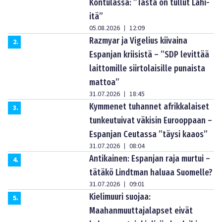
Kontulassa: ”Tästä on tullut Lähi-
itä”
05.08.2026
12:09
|
Razmyar ja Vigelius kiivaina
2
.
Espanjan kriisistä – ”SDP levittää
laittomille siirtolaisille punaista
mattoa”
31.07.2026
18:45
|
Kymmenet tuhannet afrikkalaiset
3
.
tunkeutuivat väkisin Eurooppaan –
Espanjan Ceutassa ”täysi kaaos”
31.07.2026
08:04
|
Antikainen: Espanjan raja murtui –
4
.
tätäkö Lindtman haluaa Suomelle?
31.07.2026
09:01
|
Kielimuuri suojaa:
5
.
Maahanmuuttajalapset eivät