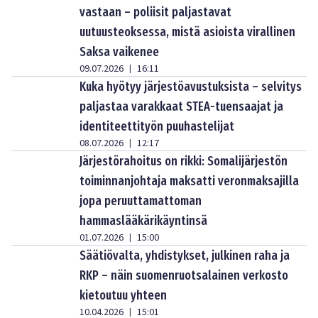
vastaan – poliisit paljastavat
uutuusteoksessa, mistä asioista virallinen
Saksa vaikenee
09.07.2026
16:11
|
Kuka hyötyy järjestöavustuksista – selvitys
paljastaa varakkaat STEA-tuensaajat ja
identiteettityön puuhastelijat
08.07.2026
12:17
|
Järjestörahoitus on rikki: Somalijärjestön
toiminnanjohtaja maksatti veronmaksajilla
jopa peruuttamattoman
hammaslääkärikäyntinsä
01.07.2026
15:00
|
Säätiövalta, yhdistykset, julkinen raha ja
RKP – näin suomenruotsalainen verkosto
kietoutuu yhteen
10.04.2026
15:01
|