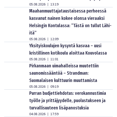
05.08.2026
13:19
|
Maahanmuuttajataustaisessa perheessä
kasvanut nainen kokee olonsa vieraaksi
Helsingin Kontulassa: ”Tästä on tullut Lähi-
itä”
05.08.2026
12:09
|
Yksityiskoulujen kysyntä kasvaa – uusi
kristillinen kotikoulu aloittaa Kouvolassa
05.08.2026
11:01
|
Pirkanmaan uimahalleissa muutettiin
saunomissääntöä – Strandman:
Suomalaisen kulttuurin muuttamista
05.08.2026
09:19
|
Purran budjettiehdotus: verokannustimia
työlle ja yrittäjyydelle, puolustukseen ja
turvallisuuteen lisäpanostuksia
04.08.2026
17:59
|