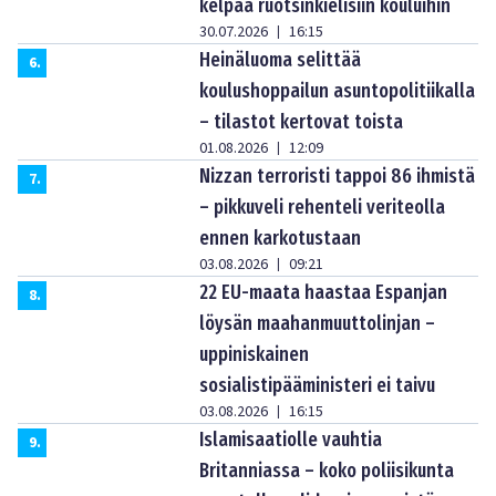
kelpaa ruotsinkielisiin kouluihin
30.07.2026
16:15
|
Heinäluoma selittää
6
.
koulushoppailun asuntopolitiikalla
– tilastot kertovat toista
01.08.2026
12:09
|
Nizzan terroristi tappoi 86 ihmistä
7
.
– pikkuveli rehenteli veriteolla
ennen karkotustaan
03.08.2026
09:21
|
22 EU-maata haastaa Espanjan
8
.
löysän maahanmuuttolinjan –
uppiniskainen
sosialistipääministeri ei taivu
03.08.2026
16:15
|
Islamisaatiolle vauhtia
9
.
Britanniassa – koko poliisikunta