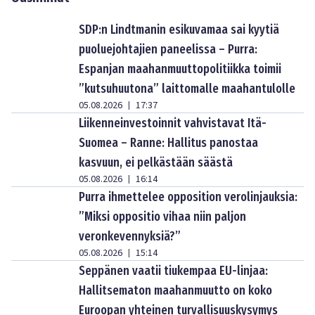
SDP:n Lindtmanin esikuvamaa sai kyytiä
puoluejohtajien paneelissa – Purra:
Espanjan maahanmuuttopolitiikka toimii
”kutsuhuutona” laittomalle maahantulolle
05.08.2026
17:37
|
Liikenneinvestoinnit vahvistavat Itä-
Suomea – Ranne: Hallitus panostaa
kasvuun, ei pelkästään säästä
05.08.2026
16:14
|
Purra ihmettelee opposition verolinjauksia:
”Miksi oppositio vihaa niin paljon
veronkevennyksiä?”
05.08.2026
15:14
|
Seppänen vaatii tiukempaa EU-linjaa:
Hallitsematon maahanmuutto on koko
Euroopan yhteinen turvallisuuskysymys