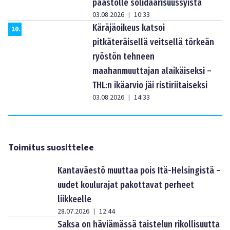
paastolle solidaarisuussyistä
03.08.2026
10:33
|
Käräjäoikeus katsoi
10
.
pitkäteräisellä veitsellä törkeän
ryöstön tehneen
maahanmuuttajan alaikäiseksi –
THL:n ikäarvio jäi ristiriitaiseksi
03.08.2026
14:33
|
Toimitus suosittelee
Kantaväestö muuttaa pois Itä-Helsingistä –
uudet koulurajat pakottavat perheet
liikkeelle
28.07.2026
12:44
|
Saksa on häviämässä taistelun rikollisuutta