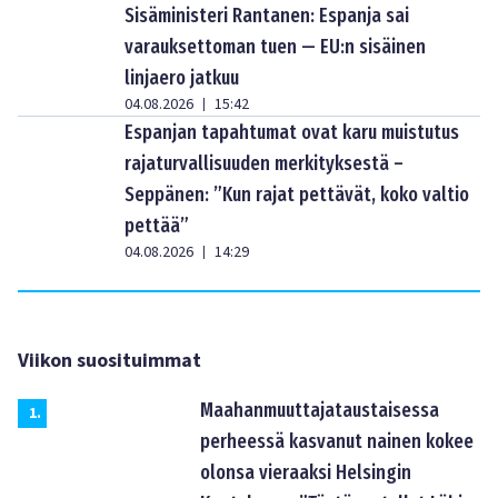
Sisäministeri Rantanen: Espanja sai
varauksettoman tuen — EU:n sisäinen
linjaero jatkuu
04.08.2026
15:42
|
Espanjan tapahtumat ovat karu muistutus
rajaturvallisuuden merkityksestä –
Seppänen: ”Kun rajat pettävät, koko valtio
pettää”
04.08.2026
14:29
|
Viikon suosituimmat
Maahanmuuttajataustaisessa
1
.
perheessä kasvanut nainen kokee
olonsa vieraaksi Helsingin