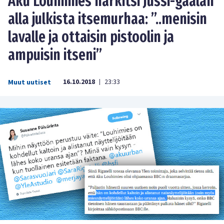
Aku Louhimies harkitsi Jussi-gaalan
alla julkista itsemurhaa: ”..menisin
lavalle ja ottaisin pistoolin ja
ampuisin itseni”
16.10.2018
23:33
Muut uutiset
|