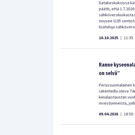
Datakeskuksissa käy
päätti, että 1.7.202
sähköveroluokasta I
nousee 0,05 sentistä
lisätuloja sähkövero
10.10.2025
11:35
|
Ranne kyseenala
on selvä”
Perussuomalainen lii
rakenteilla oleva Ti
kiinalaistaustan vuo
investoinneista, joil
09.04.2026
18:50
|