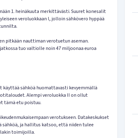
ään 1. heinäkuuta merkittävästi. Suuret konesalit
 yleiseen veroluokkaan I, jolloin sähkövero hyppää
tunnilta.
den pitkään nauttiman verotuetun aseman.
jatkossa tuo valtiolle noin 47 miljoonaa euroa
et käyttää sähköä huomattavasti kevyemmällä
kotitaloudet. Alempi veroluokka II on ollut
t tämä etu poistuu.
 oikeudenmukaisempaan verotukseen. Datakeskukset
sähköä, ja hallitus katsoo, että niiden tulee
akin toimijoilla.