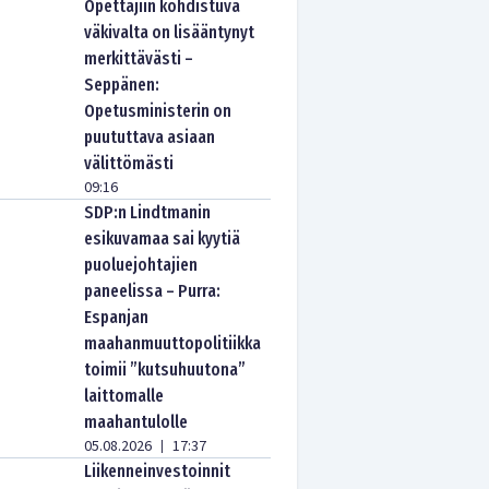
Opettajiin kohdistuva
väkivalta on lisääntynyt
merkittävästi –
Seppänen:
Opetusministerin on
puututtava asiaan
välittömästi
09:16
SDP:n Lindtmanin
esikuvamaa sai kyytiä
puoluejohtajien
paneelissa – Purra:
Espanjan
maahanmuuttopolitiikka
toimii ”kutsuhuutona”
laittomalle
maahantulolle
05.08.2026
17:37
|
Liikenneinvestoinnit