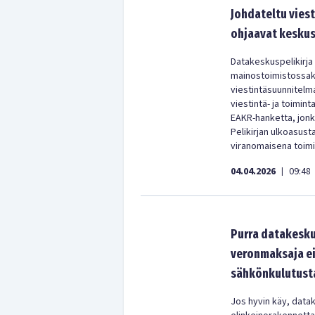
Johdateltu vies
ohjaavat keskus
Datakeskuspelikirja 
mainostoimistossakaa
viestintäsuunnitelm
viestintä- ja toimint
EAKR-hanketta, jonk
Pelikirjan ulkoasust
viranomaisena toimi
04.04.2026
09:48
|
Purra datakesku
veronmaksaja ei
sähkönkulutust
Jos hyvin käy, dat