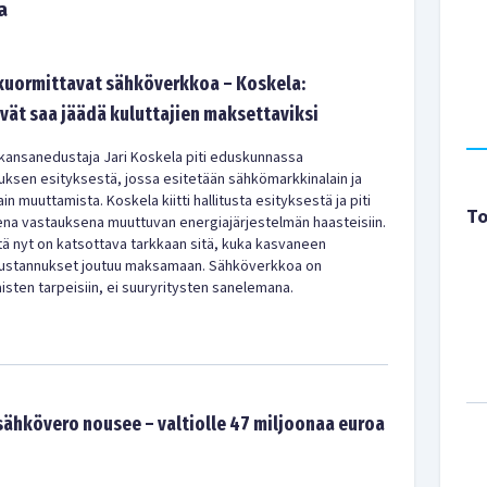
a
kuormittavat sähköverkkoa – Koskela:
vät saa jäädä kuluttajien maksettaviksi
kansanedustaja Jari Koskela piti eduskunnassa
uksen esityksestä, jossa esitetään sähkömarkkinalain ja
 muuttamista. Koskela kiitti hallitusta esityksestä ja piti
To
ena vastauksena muuttuvan energiajärjestelmän haasteisiin.
tä nyt on katsottava tarkkaan sitä, kuka kasvaneen
ustannukset joutuu maksamaan. Sähköverkkoa on
sten tarpeisiin, ei suuryritysten sanelemana.
ähkövero nousee – valtiolle 47 miljoonaa euroa