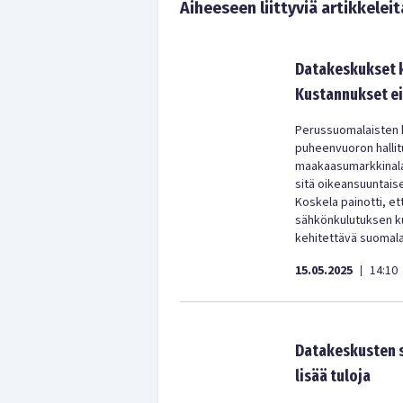
Aiheeseen liittyviä artikkeleit
Datakeskukset 
Kustannukset ei
Perussuomalaisten 
puheenvuoron hallit
maakaasumarkkinalain
sitä oikeansuuntais
Koskela painotti, et
sähkönkulutuksen k
kehitettävä suomalai
15.05.2025
14:10
|
Datakeskusten s
lisää tuloja