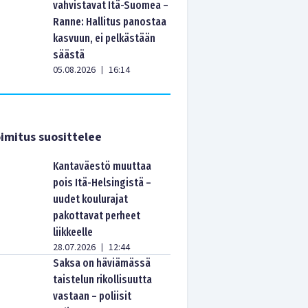
vahvistavat Itä-Suomea –
Ranne: Hallitus panostaa
kasvuun, ei pelkästään
säästä
05.08.2026
16:14
|
imitus suosittelee
Kantaväestö muuttaa
pois Itä-Helsingistä –
uudet koulurajat
pakottavat perheet
liikkeelle
28.07.2026
12:44
|
Saksa on häviämässä
taistelun rikollisuutta
vastaan – poliisit