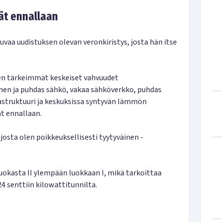
ät ennallaan
uvaa uudistuksen olevan veronkiristys, josta hän itse
en tärkeimmät keskeiset vahvuudet
linen ja puhdas sähkö, vakaa sähköverkko, puhdas
nfrastruktuuri ja keskuksissa syntyvän lämmön
t ennallaan.
josta olen poikkeuksellisesti tyytyväinen -
kasta II ylempään luokkaan I, mikä tarkoittaa
4 senttiin kilowattitunnilta.