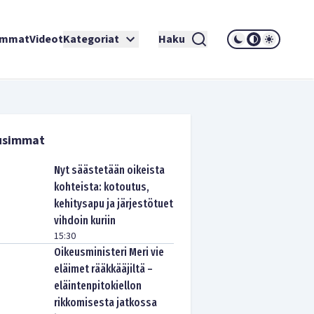
immat
Videot
Kategoriat
Haku
usimmat
Nyt säästetään oikeista
kohteista: kotoutus,
kehitysapu ja järjestötuet
vihdoin kuriin
15:30
Oikeusministeri Meri vie
eläimet rääkkääjiltä –
eläintenpitokiellon
rikkomisesta jatkossa