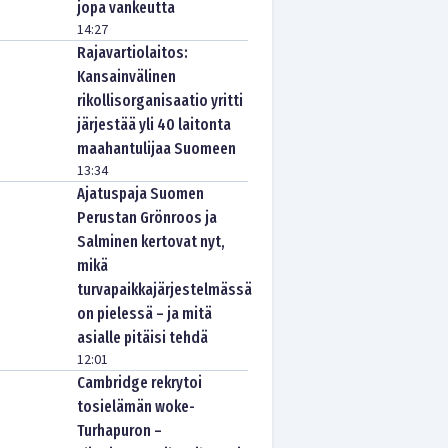
jopa vankeutta
14:27
Rajavartiolaitos:
Kansainvälinen
rikollisorganisaatio yritti
järjestää yli 40 laitonta
maahantulijaa Suomeen
13:34
Ajatuspaja Suomen
Perustan Grönroos ja
Salminen kertovat nyt,
mikä
turvapaikkajärjestelmässä
on pielessä – ja mitä
asialle pitäisi tehdä
12:01
Cambridge rekrytoi
tosielämän woke-
Turhapuron –