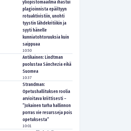
yliopistomaailma ihastui
plagioinnista epäiltyyn
rotuaktivistiin, unohti
tyystin lähdekritiikin ja
syyti hänelle
kunniatohtoruuksia kuin
saippuaa
10:50
Antikainen: Lindtman
puolustaa Sánchezia eikä
Suomea
10:37
Strandman:
Opetushallituksen roolia
arvioitava kriittisesti –
”Jokainen turha hallinnon
porras vie resursseja pois
opetuksesta”
10:01