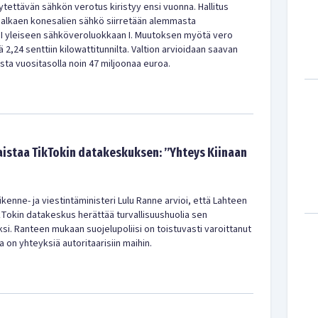
tettävän sähkön verotus kiristyy ensi vuonna. Hallitus
6 alkaen konesalien sähkö siirretään alemmasta
I yleiseen sähköveroluokkaan I. Muutoksen myötä vero
 2,24 senttiin kilowattitunnilta. Valtion arvioidaan saavan
sta vuositasolla noin 47 miljoonaa euroa.
istaa TikTokin datakeskuksen: ”Yhteys Kiinaan
kenne- ja viestintäministeri Lulu Ranne arvioi, että Lahteen
kTokin datakeskus herättää turvallisuushuolia sen
ksi. Ranteen mukaan suojelupoliisi on toistuvasti varoittanut
la on yhteyksiä autoritaarisiin maihin.