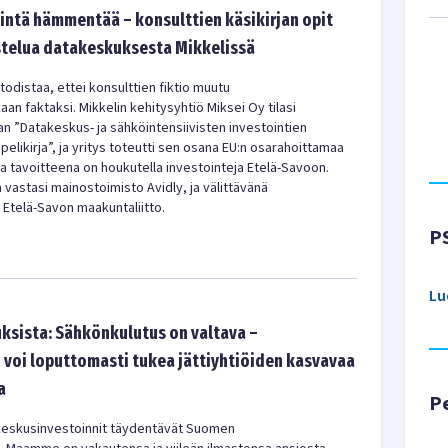
tintä hämmentää – konsulttien käsikirjan opit
telua datakeskuksesta Mikkelissä
todistaa, ettei konsulttien fiktio muutu
n faktaksi. Mikkelin kehitysyhtiö Miksei Oy tilasi
an ”Datakeskus- ja sähköintensiivisten investointien
apelikirja”, ja yritys toteutti sen osana EU:n osarahoittamaa
a tavoitteena on houkutella investointeja Etelä-Savoon.
a vastasi mainostoimisto Avidly, ja välittävänä
 Etelä-Savon maakuntaliitto.
P
Lu
ksista: Sähkönkulutus on valtava –
 voi loputtomasti tukea jättiyhtiöiden kasvavaa
a
P
akeskusinvestoinnit täydentävät Suomen