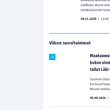
elinkeinorakennetta
edullinen alusta da
datakeskusten lisäar
04.11.2025
14:44
|
Viikon suosituimmat
Maahanmuut
1
.
kokee olon
tullut Lähi
Suomen Uutist
kertovat huu
Monen mielest
05.08.2026
|