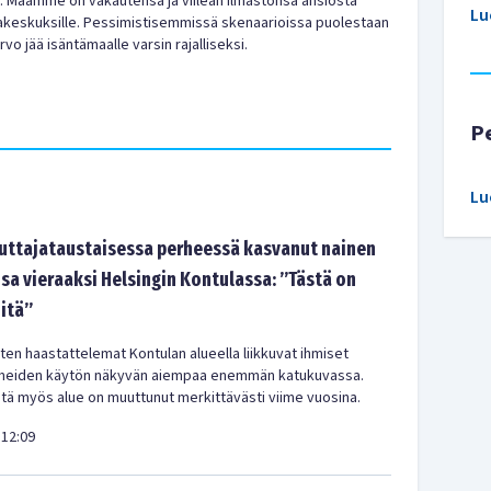
. Maamme on vakautensa ja viileän ilmastonsa ansiosta
Lu
takeskuksille. Pessimistisemmissä skenaarioissa puolestaan
vo jää isäntämaalle varsin rajalliseksi.
P
Lu
tajataustaisessa perheessä kasvanut nainen
sa vieraaksi Helsingin Kontulassa: ”Tästä on
-itä”
en haastattelemat Kontulan alueella liikkuvat ihmiset
meiden käytön näkyvän aiempaa enemmän katukuvassa.
ä myös alue on muuttunut merkittävästi viime vuosina.
12:09