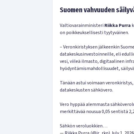
Suomen vahvuuden säilyv
Valtiovarainministeri
Riikka Purra
k
on poikkeuksellisesti tyytyväinen.
– Veronkiristyksen jälkeenkin Suom
datakeskusinvestoinneille, eli edul
vesi, viileä ilmasto, digitaalinen i
hyödyntämismahdollisuudet, säilyvä
Tänään astui voimaan veronkiristys, 
datakeskusten sähkövero.
Vero hyppää alemmasta sähköveroluo
merkittävää nousua 0,05 sentistä 2,2
Sähkön veroluokkien…
— Riikka Purra (@ir_rkp)
July 1, 2026