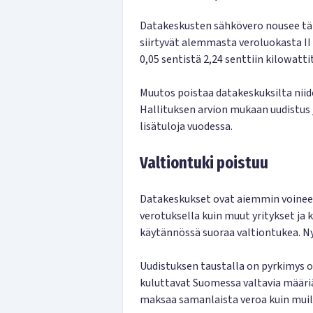
Datakeskusten sähkövero nousee tän
siirtyvät alemmasta veroluokasta II
0,05 sentistä 2,24 senttiin kilowatti
Muutos poistaa datakeskuksilta nii
Hallituksen arvion mukaan uudistus 
lisätuloja vuodessa.
Valtiontuki poistuu
Datakeskukset ovat aiemmin voine
verotuksella kuin muut yritykset ja 
käytännössä suoraa valtiontukea. Ny
Uudistuksen taustalla on pyrkimys
kuluttavat Suomessa valtavia määriä 
maksaa samanlaista veroa kuin muill