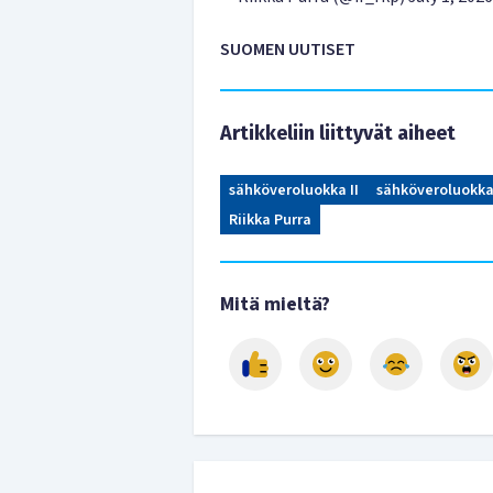
SUOMEN UUTISET
Artikkeliin liittyvät aiheet
sähköveroluokka II
sähköveroluokka
Riikka Purra
Mitä mieltä?