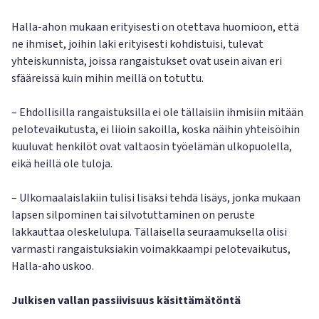
Halla-ahon mukaan erityisesti on otettava huomioon, että
ne ihmiset, joihin laki erityisesti kohdistuisi, tulevat
yhteiskunnista, joissa rangaistukset ovat usein aivan eri
sfääreissä kuin mihin meillä on totuttu.
– Ehdollisilla rangaistuksilla ei ole tällaisiin ihmisiin mitään
pelotevaikutusta, ei liioin sakoilla, koska näihin yhteisöihin
kuuluvat henkilöt ovat valtaosin työelämän ulkopuolella,
eikä heillä ole tuloja.
– Ulkomaalaislakiin tulisi lisäksi tehdä lisäys, jonka mukaan
lapsen silpominen tai silvotuttaminen on peruste
lakkauttaa oleskelulupa. Tällaisella seuraamuksella olisi
varmasti rangaistuksiakin voimakkaampi pelotevaikutus,
Halla-aho uskoo.
Julkisen vallan passiivisuus käsittämätöntä