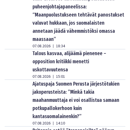
puheenjohtajapaneelissa:
“Maanpuolustukseen tehtävät panostukset
valuvat hukkaan, jos suomalaisten
annetaan jäädä vähemmistöksi omassa
maassaan”
07.08.2026
18:34
|
Talous kasvaa, alijäämä pienenee –
opposition kritiikki menetti
uskottavuutensa
07.08.2026
15:01
|
Ajatuspaja Suomen Perusta järjestötukien
jakoperusteista: ”Minkä takia
maahanmuuttaja ei voi osallistua samaan
potkupallokerhoon kuin
kantasuomalainenkin?”
07.08.2026
14:10
|