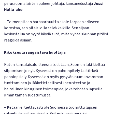
perussuomalaisten puheenjohtaja, kansanedustaja
Jussi
Halla-aho
.
– Toimenpiteen barbaarisuutta ei ole tarpeen erikseen
korostaa, sen pitäisi olla selvä kaikille. Sen sijaan
keskustelua on syytä käydä siitä, miten yhteiskunnan pitäisi
reagoida asiaan.
Rikoksesta rangaistava huoltajia
Kuten kansalaisaloitteessa todetaan, Suomen laki kieltää
silpomisen jo nyt. Kyseessä on pahoinpitely tai törkeä
pahoinpitely. Kyseessä on myös pysyvän ruumiinvamman
tuottaminen ja lääketieteellisesti perusteeton ja
haitallinen kirurginen toimenpide, joka tehdään lapselle
ilman tämän suostumusta.
– Ketään ei tiettävästi ole Suomessa tuomittu lapsen
sukuelinten silpomisesta. Kuitenkin esimerkiksi