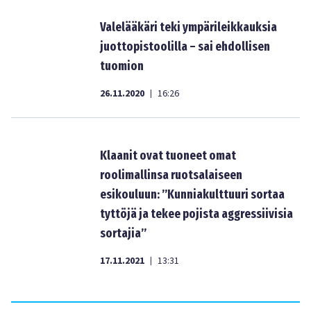
Valelääkäri teki ympärileikkauksia
juottopistoolilla – sai ehdollisen
tuomion
26.11.2020
16:26
|
Klaanit ovat tuoneet omat
roolimallinsa ruotsalaiseen
esikouluun: ”Kunniakulttuuri sortaa
tyttöjä ja tekee pojista aggressiivisia
sortajia”
17.11.2021
13:31
|