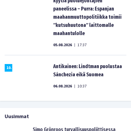
kyytiä puoluejohtajien
paneelissa – Purra: Espanjan
maahanmuuttopolitiikka toimii
”kutsuhuutona” laittomalle
maahantulolle
05.08.2026
17:37
|
Antikainen: Lindtman puolustaa
10
.
Sánchezia eikä Suomea
06.08.2026
10:37
|
Uusimmat
Simo Grönroos turvallisuuspoliittisessa