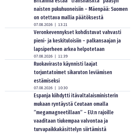
Britannia estää ”transnaisilta” pääsyn
naisten pukuhuoneisiin – Mäenpää: Suomen
on otettava mallia päätöksestä
07.08.2026
13:21
|
Veronkevennykset kohdistuvat vahvasti
pieni- ja keskituloisiin – palkansaajan ja
lapsiperheen arkea helpotetaan
07.08.2026
11:39
|
Ruokavirasto käynnisti laajat
torjuntatoimet sikaruton leviämisen
estämiseksi
07.08.2026
10:30
|
Espanja kiihdytti itävaltalaisministerin
mukaan ryntäystä Ceutaan omalla
”megamagneetillaan” – EU:n rajoille
vaaditaan tiukempaa valvontaa ja
turvapaikkakäsittelyn siirtämistä