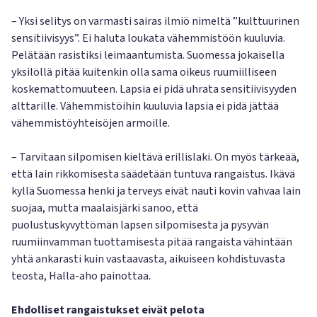
– Yksi selitys on varmasti sairas ilmiö nimeltä ”kulttuurinen
sensitiivisyys”. Ei haluta loukata vähemmistöön kuuluvia.
Pelätään rasistiksi leimaantumista. Suomessa jokaisella
yksilöllä pitää kuitenkin olla sama oikeus ruumiilliseen
koskemattomuuteen. Lapsia ei pidä uhrata sensitiivisyyden
alttarille. Vähemmistöihin kuuluvia lapsia ei pidä jättää
vähemmistöyhteisöjen armoille.
– Tarvitaan silpomisen kieltävä erillislaki. On myös tärkeää,
että lain rikkomisesta säädetään tuntuva rangaistus. Ikävä
kyllä Suomessa henki ja terveys eivät nauti kovin vahvaa lain
suojaa, mutta maalaisjärki sanoo, että
puolustuskyvyttömän lapsen silpomisesta ja pysyvän
ruumiinvamman tuottamisesta pitää rangaista vähintään
yhtä ankarasti kuin vastaavasta, aikuiseen kohdistuvasta
teosta, Halla-aho painottaa.
Ehdolliset rangaistukset eivät pelota