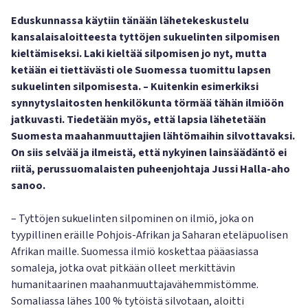
Eduskunnassa käytiin tänään lähetekeskustelu
kansalaisaloitteesta tyttöjen sukuelinten silpomisen
kieltämiseksi. Laki kieltää silpomisen jo nyt, mutta
ketään ei tiettävästi ole Suomessa tuomittu lapsen
sukuelinten silpomisesta. – Kuitenkin esimerkiksi
synnytyslaitosten henkilökunta törmää tähän ilmiöön
jatkuvasti. Tiedetään myös, että lapsia lähetetään
Suomesta maahanmuuttajien lähtömaihin silvottavaksi.
On siis selvää ja ilmeistä, että nykyinen lainsäädäntö ei
riitä, perussuomalaisten puheenjohtaja Jussi Halla-aho
sanoo.
– Tyttöjen sukuelinten silpominen on ilmiö, joka on
tyypillinen eräille Pohjois-Afrikan ja Saharan eteläpuolisen
Afrikan maille. Suomessa ilmiö koskettaa pääasiassa
somaleja, jotka ovat pitkään olleet merkittävin
humanitaarinen maahanmuuttajavähemmistömme.
Somaliassa lähes 100 % tytöistä silvotaan, aloitti