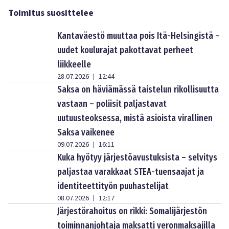
Toimitus suosittelee
Kantaväestö muuttaa pois Itä-Helsingistä –
uudet koulurajat pakottavat perheet
liikkeelle
28.07.2026
12:44
|
Saksa on häviämässä taistelun rikollisuutta
vastaan – poliisit paljastavat
uutuusteoksessa, mistä asioista virallinen
Saksa vaikenee
09.07.2026
16:11
|
Kuka hyötyy järjestöavustuksista – selvitys
paljastaa varakkaat STEA-tuensaajat ja
identiteettityön puuhastelijat
08.07.2026
12:17
|
Järjestörahoitus on rikki: Somalijärjestön
toiminnanjohtaja maksatti veronmaksajilla