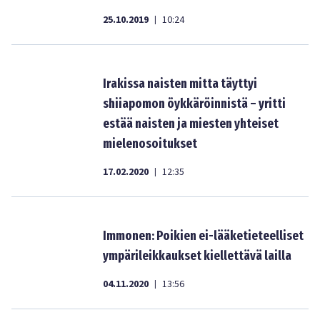
25.10.2019
10:24
|
Irakissa naisten mitta täyttyi
shiiapomon öykkäröinnistä – yritti
estää naisten ja miesten yhteiset
mielenosoitukset
17.02.2020
12:35
|
Immonen: Poikien ei-lääketieteelliset
ympärileikkaukset kiellettävä lailla
04.11.2020
13:56
|