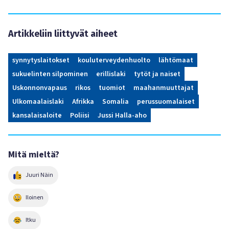
Artikkeliin liittyvät aiheet
synnytyslaitokset
kouluterveydenhuolto
lähtömaat
sukuelinten silpominen
erillislaki
tytöt ja naiset
Uskonnonvapaus
rikos
tuomiot
maahanmuuttajat
Ulkomaalaislaki
Afrikka
Somalia
perussuomalaiset
kansalaisaloite
Poliisi
Jussi Halla-aho
Mitä mieltä?
Juuri Näin
Iloinen
Itku