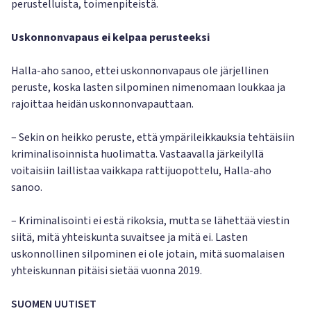
perustelluista, toimenpiteistä.
Uskonnonvapaus ei kelpaa perusteeksi
Halla-aho sanoo, ettei uskonnonvapaus ole järjellinen
peruste, koska lasten silpominen nimenomaan loukkaa ja
rajoittaa heidän uskonnonvapauttaan.
– Sekin on heikko peruste, että ympärileikkauksia tehtäisiin
kriminalisoinnista huolimatta. Vastaavalla järkeilyllä
voitaisiin laillistaa vaikkapa rattijuopottelu, Halla-aho
sanoo.
– Kriminalisointi ei estä rikoksia, mutta se lähettää viestin
siitä, mitä yhteiskunta suvaitsee ja mitä ei. Lasten
uskonnollinen silpominen ei ole jotain, mitä suomalaisen
yhteiskunnan pitäisi sietää vuonna 2019.
SUOMEN UUTISET