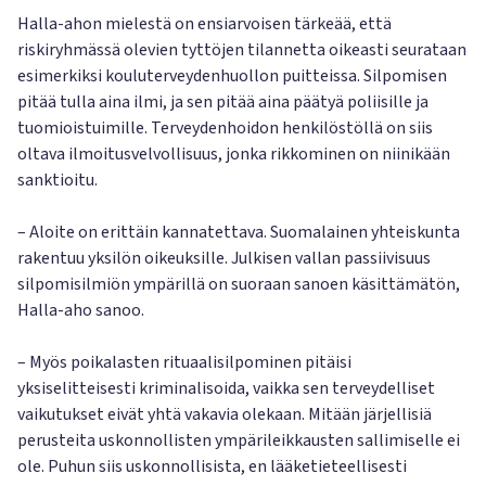
Halla-ahon mielestä on ensiarvoisen tärkeää, että
riskiryhmässä olevien tyttöjen tilannetta oikeasti seurataan
esimerkiksi kouluterveydenhuollon puitteissa. Silpomisen
pitää tulla aina ilmi, ja sen pitää aina päätyä poliisille ja
tuomioistuimille. Terveydenhoidon henkilöstöllä on siis
oltava ilmoitusvelvollisuus, jonka rikkominen on niinikään
sanktioitu.
– Aloite on erittäin kannatettava. Suomalainen yhteiskunta
rakentuu yksilön oikeuksille. Julkisen vallan passiivisuus
silpomisilmiön ympärillä on suoraan sanoen käsittämätön,
Halla-aho sanoo.
– Myös poikalasten rituaalisilpominen pitäisi
yksiselitteisesti kriminalisoida, vaikka sen terveydelliset
vaikutukset eivät yhtä vakavia olekaan. Mitään järjellisiä
perusteita uskonnollisten ympärileikkausten sallimiselle ei
ole. Puhun siis uskonnollisista, en lääketieteellisesti