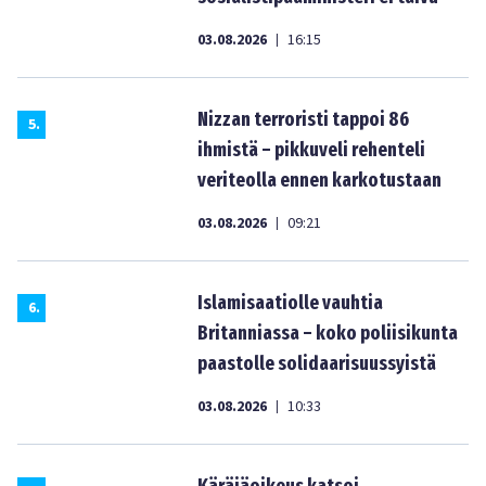
03.08.2026
16:15
|
Nizzan terroristi tappoi 86
5
.
ihmistä – pikkuveli rehenteli
veriteolla ennen karkotustaan
03.08.2026
09:21
|
Islamisaatiolle vauhtia
6
.
Britanniassa – koko poliisikunta
paastolle solidaarisuussyistä
03.08.2026
10:33
|