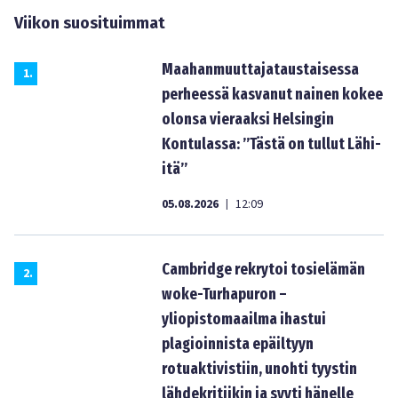
Viikon suosituimmat
Maahanmuuttajataustaisessa
1
.
perheessä kasvanut nainen kokee
olonsa vieraaksi Helsingin
Kontulassa: ”Tästä on tullut Lähi-
itä”
05.08.2026
12:09
|
Cambridge rekrytoi tosielämän
2
.
woke-Turhapuron –
yliopistomaailma ihastui
plagioinnista epäiltyyn
rotuaktivistiin, unohti tyystin
lähdekritiikin ja syyti hänelle