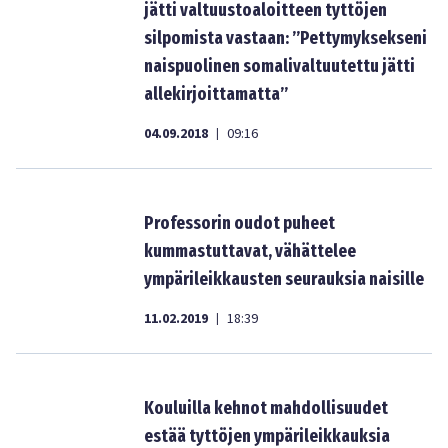
jätti valtuustoaloitteen tyttöjen
silpomista vastaan: ”Pettymyksekseni
naispuolinen somalivaltuutettu jätti
allekirjoittamatta”
04.09.2018
09:16
|
Professorin oudot puheet
kummastuttavat, vähättelee
ympärileikkausten seurauksia naisille
11.02.2019
18:39
|
Kouluilla kehnot mahdollisuudet
estää tyttöjen ympärileikkauksia