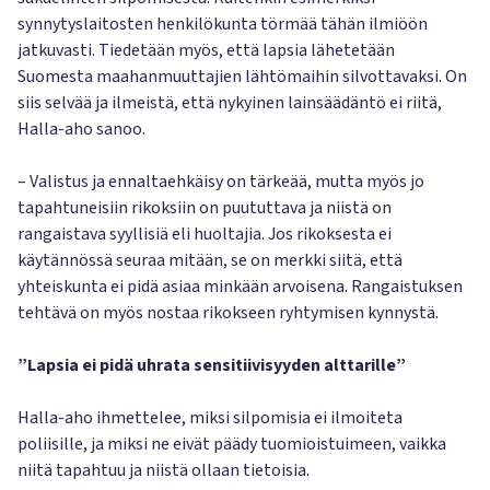
synnytyslaitosten henkilökunta törmää tähän ilmiöön
jatkuvasti. Tiedetään myös, että lapsia lähetetään
Suomesta maahanmuuttajien lähtömaihin silvottavaksi. On
siis selvää ja ilmeistä, että nykyinen lainsäädäntö ei riitä,
Halla-aho sanoo.
– Valistus ja ennaltaehkäisy on tärkeää, mutta myös jo
tapahtuneisiin rikoksiin on puututtava ja niistä on
rangaistava syyllisiä eli huoltajia. Jos rikoksesta ei
käytännössä seuraa mitään, se on merkki siitä, että
yhteiskunta ei pidä asiaa minkään arvoisena. Rangaistuksen
tehtävä on myös nostaa rikokseen ryhtymisen kynnystä.
”Lapsia ei pidä uhrata sensitiivisyyden alttarille”
Halla-aho ihmettelee, miksi silpomisia ei ilmoiteta
poliisille, ja miksi ne eivät päädy tuomioistuimeen, vaikka
niitä tapahtuu ja niistä ollaan tietoisia.