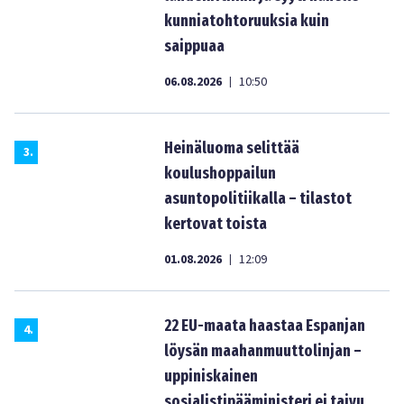
kunniatohtoruuksia kuin
saippuaa
06.08.2026
10:50
|
Heinäluoma selittää
3
.
koulushoppailun
asuntopolitiikalla – tilastot
kertovat toista
01.08.2026
12:09
|
22 EU-maata haastaa Espanjan
4
.
löysän maahanmuuttolinjan –
uppiniskainen
sosialistipääministeri ei taivu