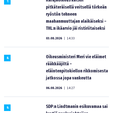
Käräjäoikeus katsoi
7
.
pitkäteräisellä veitsellä törkeän
ryöstön tehneen
maahanmuuttajan alaikäiseksi –
THL:n ikäarvio jäi ristiriitaiseksi
03.08.2026
14:33
|
Oikeusministeri Meri vie eläimet
8
.
rääkkääjiltä –
eläintenpitokiellon rikkomisesta
jatkossa jopa vankeutta
06.08.2026
14:27
|
SDP:n Lindtmanin esikuvamaa sai
9
.