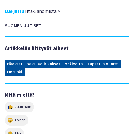
Lue juttu
Ilta-Sanomista >
SUOMEN UUTISET
Artikkeliin liittyvät aiheet
rikokset
seksuaalirikokset
Väkivalta
Lapset ja nuoret
Helsinki
Mitä mieltä?
Juuri Näin
Iloinen
Itku