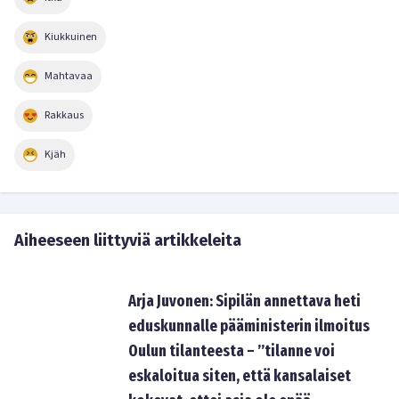
Kiukkuinen
Mahtavaa
Rakkaus
Kjäh
Aiheeseen liittyviä artikkeleita
Arja Juvonen: Sipilän annettava heti
eduskunnalle pääministerin ilmoitus
Oulun tilanteesta – ”tilanne voi
eskaloitua siten, että kansalaiset