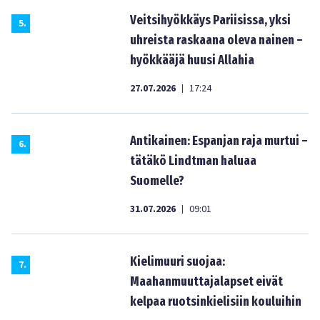
Veitsihyökkäys Pariisissa, yksi
5
.
uhreista raskaana oleva nainen –
hyökkääjä huusi Allahia
27.07.2026
17:24
|
Antikainen: Espanjan raja murtui –
6
.
tätäkö Lindtman haluaa
Suomelle?
31.07.2026
09:01
|
Kielimuuri suojaa:
7
.
Maahanmuuttajalapset eivät
kelpaa ruotsinkielisiin kouluihin