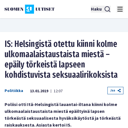
Haku
IS: Helsingistä otettu kiinni kolme
ulko­maalais­taustaista miestä –
epäily törkeistä lapseen
kohdistuvista seksuaali­rikoksista
Politiikka
Jaa
13.01.2019
12:07
|
Poliisi otti Itä-Helsingistä lauantai-iltana kiinni kolme
ulkomaalaistaustaista miestä epäiltyinä lapsen
törkeästä seksuaalisesta hyväksikäytöstä ja törkeästä
raiskauksesta. Asiasta kertoi IS.