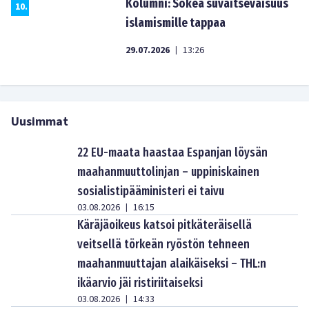
Kolumni: Sokea suvaitsevaisuus
10
.
islamismille tappaa
29.07.2026
13:26
|
Uusimmat
22 EU-maata haastaa Espanjan löysän
maahanmuuttolinjan – uppiniskainen
sosialistipääministeri ei taivu
03.08.2026
16:15
|
Käräjäoikeus katsoi pitkäteräisellä
veitsellä törkeän ryöstön tehneen
maahanmuuttajan alaikäiseksi – THL:n
ikäarvio jäi ristiriitaiseksi
03.08.2026
14:33
|