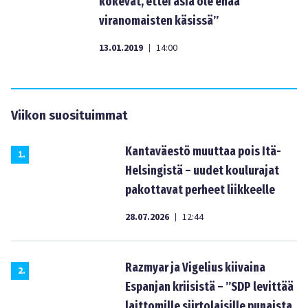
kokevat, ettei asia ole enää
viranomaisten käsissä”
13.01.2019
14:00
|
Viikon suosituimmat
Kantaväestö muuttaa pois Itä-
1
.
Helsingistä – uudet koulurajat
pakottavat perheet liikkeelle
28.07.2026
12:44
|
Razmyar ja Vigelius kiivaina
2
.
Espanjan kriisistä – ”SDP levittää
laittomille siirtolaisille punaista