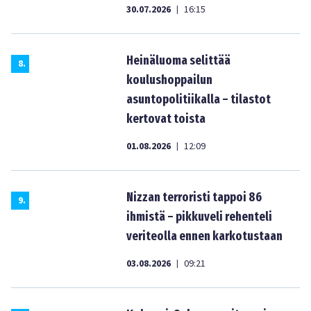
30.07.2026
16:15
|
Heinäluoma selittää
8
.
koulushoppailun
asuntopolitiikalla – tilastot
kertovat toista
01.08.2026
12:09
|
Nizzan terroristi tappoi 86
9
.
ihmistä – pikkuveli rehenteli
veriteolla ennen karkotustaan
03.08.2026
09:21
|