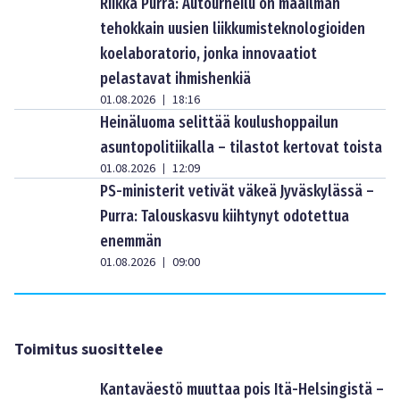
Riikka Purra: Autourheilu on maailman
tehokkain uusien liikkumisteknologioiden
koelaboratorio, jonka innovaatiot
pelastavat ihmishenkiä
01.08.2026
18:16
|
Heinäluoma selittää koulushoppailun
asuntopolitiikalla – tilastot kertovat toista
01.08.2026
12:09
|
PS-ministerit vetivät väkeä Jyväskylässä –
Purra: Talouskasvu kiihtynyt odotettua
enemmän
01.08.2026
09:00
|
Toimitus suosittelee
Kantaväestö muuttaa pois Itä-Helsingistä –