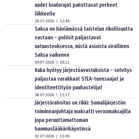
uudet koulurajat pakottavat perheet
liikkeelle
28.07.2026
12:44
|
Saksa on häviämässä taistelun rikollisuutta
vastaan – poliisit paljastavat
uutuusteoksessa, mistä asioista virallinen
Saksa vaikenee
09.07.2026
16:11
|
Kuka hyötyy järjestöavustuksista – selvitys
paljastaa varakkaat STEA-tuensaajat ja
identiteettityön puuhastelijat
08.07.2026
12:17
|
Järjestörahoitus on rikki: Somalijärjestön
toiminnanjohtaja maksatti veronmaksajilla
jopa peruuttamattoman
hammaslääkärikäyntinsä
01.07.2026
15:00
|