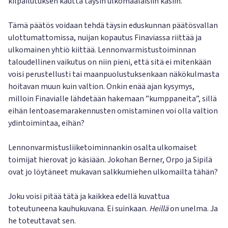
kilpailutuksen kautta täysin ulkomaalaisiin käsiin.
Tämä päätös voidaan tehdä täysin eduskunnan päätösvallan
ulottumattomissa, nuijan kopautus Finaviassa riittää ja
ulkomainen yhtiö kiittää. Lennonvarmistustoiminnan
taloudellinen vaikutus on niin pieni, että sitä ei mitenkään
voisi perustellusti tai maanpuolustuksenkaan näkökulmasta
hoitavan muun kuin valtion. Onkin enää ajan kysymys,
milloin Finavialle lähdetään hakemaan ”kumppaneita”, sillä
eihän lentoasemarakennusten omistaminen voi olla valtion
ydintoimintaa, eihän?
Lennonvarmistusliiketoiminnankin osalta ulkomaiset
toimijat hierovat jo käsiään. Jokohan Berner, Orpo ja Sipilä
ovat jo löytäneet mukavan salkkumiehen ulkomailta tähän?
Joku voisi pitää tätä ja kaikkea edellä kuvattua
toteutuneena kauhukuvana. Ei suinkaan.
Heillä
on unelma. Ja
he toteuttavat sen.