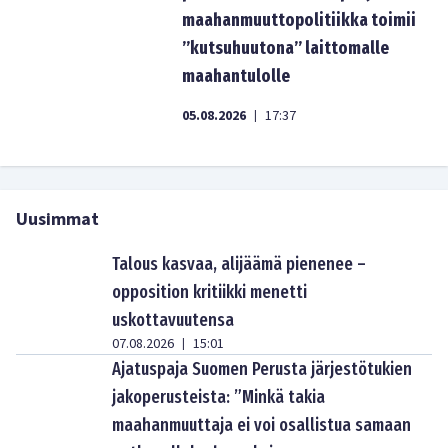
maahanmuuttopolitiikka toimii
”kutsuhuutona” laittomalle
maahantulolle
05.08.2026
17:37
|
Uusimmat
Talous kasvaa, alijäämä pienenee –
opposition kritiikki menetti
uskottavuutensa
07.08.2026
15:01
|
Ajatuspaja Suomen Perusta järjestötukien
jakoperusteista: ”Minkä takia
maahanmuuttaja ei voi osallistua samaan