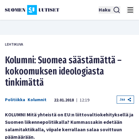
Haku
LEHTIKUVA
Kolumni: Suomea säästämättä –
kokoomuksen ideologiasta
tinkimättä
Politiikka
Kolumnit
Jaa
22.01.2018
12:19
|
KOLUMNI Mitä yhteistä on EU:n liittovaltiokehityksellä ja
Suomen liikennepolitiikalla? Kummassakin edetään
salamitaktiikalla, viipale kerrallaan salaa sovittuun
päämäärään.