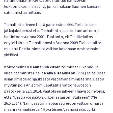
hallinnonalalle. Keskustelua tuntuu hallitsevan
kokoomuksen narratiivi, jonka mukaan Suomen kansa ei
saisi omistaa mitään.
Tiehallinto lienee tästä paras esimerkki. Tielaitoksen
jatkajaksi perustettu Tiehallinto jaettiin tuotantoon ja
hallintoon vuonna 2001. Tuotanto, eli Tieliikelaitos
eriytettiin siis Tiehallinnosta. Vuonna 2009 Tieliikelaitos
muuttui Destia-nimeksi valtion kokonaan omistamaksi
yhtiöksi.
Kokoomuksen
Henna Virkkusen
toimiessa liikenne- ja
viestintäministerinä ja
Pekka Haaviston
(vihr.) esitellessä
asian omistajaohjauksesta vastaavana ministerinä, Destia
myytiin pois Ahlström Capitalille valtioneuvoston
päätöksellä 22.5.2014. Päätöksen jälkeen Haavisto myönsi,
että ”Destia voi päätyä ulkomaalaisomistukseen” (Yle
26.5.2014). Näin päästiin näppärästi eroon valtion omasta
maanrakennuksesta. ”Hyvä bisnes”, sanoisi eräs Jyrki.