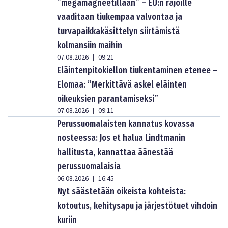
”megamagneetillaan” – EU:n rajoille
vaaditaan tiukempaa valvontaa ja
turvapaikkakäsittelyn siirtämistä
kolmansiin maihin
07.08.2026
09:21
|
Eläintenpitokiellon tiukentaminen etenee –
Elomaa: ”Merkittävä askel eläinten
oikeuksien parantamiseksi”
07.08.2026
09:11
|
Perussuomalaisten kannatus kovassa
nosteessa: Jos et halua Lindtmanin
hallitusta, kannattaa äänestää
perussuomalaisia
06.08.2026
16:45
|
Nyt säästetään oikeista kohteista:
kotoutus, kehitysapu ja järjestötuet vihdoin
kuriin