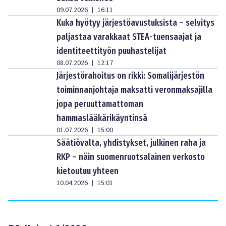
09.07.2026
16:11
|
Kuka hyötyy järjestöavustuksista – selvitys
paljastaa varakkaat STEA-tuensaajat ja
identiteettityön puuhastelijat
08.07.2026
12:17
|
Järjestörahoitus on rikki: Somalijärjestön
toiminnanjohtaja maksatti veronmaksajilla
jopa peruuttamattoman
hammaslääkärikäyntinsä
01.07.2026
15:00
|
Säätiövalta, yhdistykset, julkinen raha ja
RKP – näin suomenruotsalainen verkosto
kietoutuu yhteen
10.04.2026
15:01
|