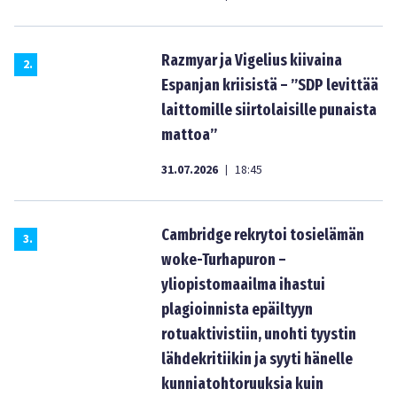
Razmyar ja Vigelius kiivaina
2
.
Espanjan kriisistä – ”SDP levittää
laittomille siirtolaisille punaista
mattoa”
31.07.2026
18:45
|
Cambridge rekrytoi tosielämän
3
.
woke-Turhapuron –
yliopistomaailma ihastui
plagioinnista epäiltyyn
rotuaktivistiin, unohti tyystin
lähdekritiikin ja syyti hänelle
kunniatohtoruuksia kuin