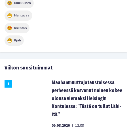
Kiukkuinen
Mahtavaa
Rakkaus
Kjäh
Viikon suosituimmat
Maahanmuuttajataustaisessa
1
.
perheessä kasvanut nainen kokee
olonsa vieraaksi Helsingin
Kontulassa: ”Tästä on tullut Lähi-
itä”
05.08.2026
12:09
|