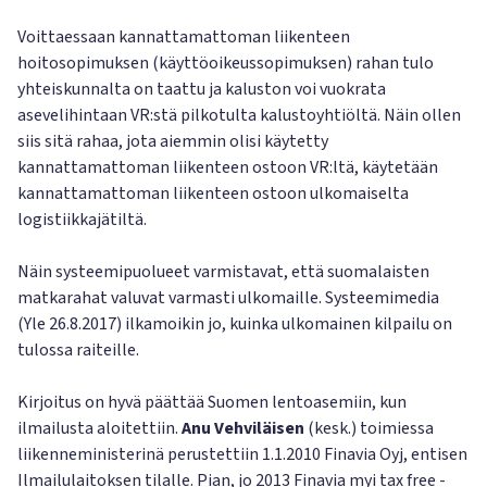
Voittaessaan kannattamattoman liikenteen
hoitosopimuksen (käyttöoikeussopimuksen) rahan tulo
yhteiskunnalta on taattu ja kaluston voi vuokrata
asevelihintaan VR:stä pilkotulta kalustoyhtiöltä. Näin ollen
siis sitä rahaa, jota aiemmin olisi käytetty
kannattamattoman liikenteen ostoon VR:ltä, käytetään
kannattamattoman liikenteen ostoon ulkomaiselta
logistiikkajätiltä.
Näin systeemipuolueet varmistavat, että suomalaisten
matkarahat valuvat varmasti ulkomaille. Systeemimedia
(Yle 26.8.2017) ilkamoikin jo, kuinka ulkomainen kilpailu on
tulossa raiteille.
Kirjoitus on hyvä päättää Suomen lentoasemiin, kun
ilmailusta aloitettiin.
Anu Vehviläisen
(kesk.) toimiessa
liikenneministerinä perustettiin 1.1.2010 Finavia Oyj, entisen
Ilmailulaitoksen tilalle. Pian, jo 2013 Finavia myi tax free -