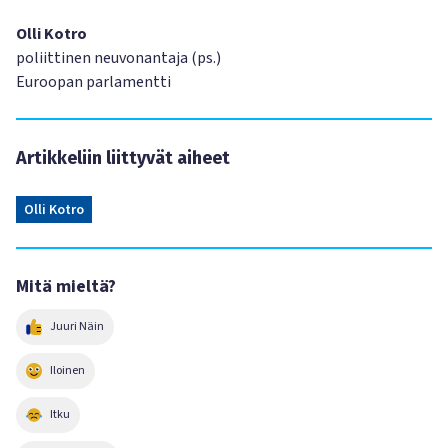
Olli Kotro
poliittinen neuvonantaja (ps.)
Euroopan parlamentti
Artikkeliin liittyvät aiheet
Olli Kotro
Mitä mieltä?
Juuri Näin
Iloinen
Itku