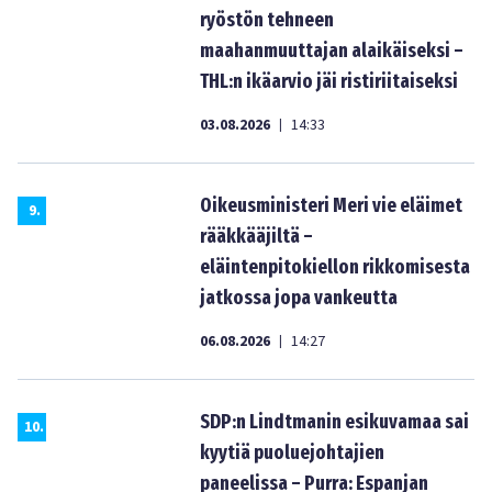
ryöstön tehneen
maahanmuuttajan alaikäiseksi –
THL:n ikäarvio jäi ristiriitaiseksi
03.08.2026
14:33
|
Oikeusministeri Meri vie eläimet
9
.
rääkkääjiltä –
eläintenpitokiellon rikkomisesta
jatkossa jopa vankeutta
06.08.2026
14:27
|
SDP:n Lindtmanin esikuvamaa sai
10
.
kyytiä puoluejohtajien
paneelissa – Purra: Espanjan