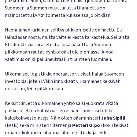
pakkomielteinen, saamaan ulkomaisia junaoperaattoreita
Suomeen ja Suomen muuttunutta tilannetta on
mainostettu LVM:n toimesta kulisseissa jo pitkään.
Näennäinen juridinen selitys pilkkomiselle on haettu EU-
lainsäädännöstä, mutta väite ei kestä tarkastelua. Sellaista
EU-direktiiviä tai asetusta, joka pakottaisi Suomen
pilkkomaan rautatieyhtiönsä ei ole olemassa. Ainoa
vaatimus on kilpailuneutraalin tilanteen luominen.
Ulkomaiset logistiikkaoperaattorit eivät halua Suomeen
investoida, joten LVM:n innokkaat virkamiehet keksivät
ratkaisun, VR:n pilkkomisen.
Keksittiin, että ulkomainen yhtiö saisi vuokrata VR:ltä
pakko-otettua kalustoa, sen ei näin tarvitsisi tehdä
kalustoinvestointeja. Näin ollen pääministeri
Juha Sipilä
(kesk.) sekä ministerit Berner ja
Petteri Orpo
(kok.) tekivät
rahantekokoneen ulkomaisille logistiikkajäteille.