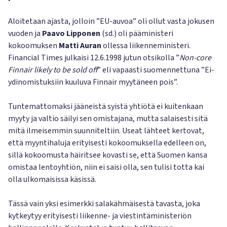
Aloitetaan ajasta, jolloin ”EU-auvoa” oli ollut vasta jokusen
vuoden ja
Paavo Lipponen
(sd.) oli pääministeri
kokoomuksen
Matti Auran
ollessa liikenneministeri.
Financial Times julkaisi 12.6.1998 jutun otsikolla ”
Non-core
Finnair likely to be sold off
” eli vapaasti suomennettuna ”Ei-
ydinomistuksiin kuuluva Finnair myytäneen pois”.
Tuntemattomaksi jääneistä syistä yhtiötä ei kuitenkaan
myyty ja valtio säilyi sen omistajana, mutta salaisesti sitä
mitä ilmeisemmin suunniteltiin. Useat lähteet kertovat,
että myyntihaluja erityisesti kokoomuksella edelleen on,
sillä kokoomusta häiritsee kovasti se, että Suomen kansa
omistaa lentoyhtiön, niin ei saisi olla, sen tulisi totta kai
olla ulkomaisissa käsissä.
Tässä vain yksi esimerkki salakähmäisestä tavasta, joka
kytkeytyy erityisesti liikenne- ja viestintäministeriön