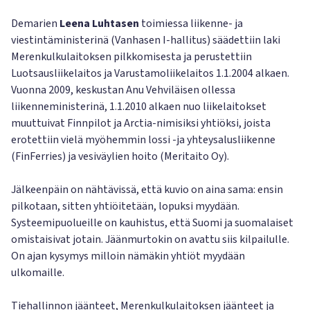
Demarien
Leena Luhtasen
toimiessa liikenne- ja
viestintäministerinä (Vanhasen I-hallitus) säädettiin laki
Merenkulkulaitoksen pilkkomisesta ja perustettiin
Luotsausliikelaitos ja Varustamoliikelaitos 1.1.2004 alkaen.
Vuonna 2009, keskustan Anu Vehviläisen ollessa
liikenneministerinä, 1.1.2010 alkaen nuo liikelaitokset
muuttuivat Finnpilot ja Arctia-nimisiksi yhtiöksi, joista
erotettiin vielä myöhemmin lossi -ja yhteysalusliikenne
(FinFerries) ja vesiväylien hoito (Meritaito Oy).
Jälkeenpäin on nähtävissä, että kuvio on aina sama: ensin
pilkotaan, sitten yhtiöitetään, lopuksi myydään.
Systeemipuolueille on kauhistus, että Suomi ja suomalaiset
omistaisivat jotain. Jäänmurtokin on avattu siis kilpailulle.
On ajan kysymys milloin nämäkin yhtiöt myydään
ulkomaille.
Tiehallinnon jäänteet, Merenkulkulaitoksen jäänteet ja