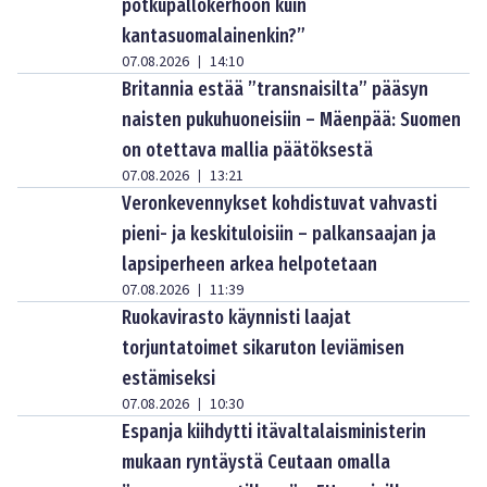
potkupallokerhoon kuin
kantasuomalainenkin?”
07.08.2026
14:10
|
Britannia estää ”transnaisilta” pääsyn
naisten pukuhuoneisiin – Mäenpää: Suomen
on otettava mallia päätöksestä
07.08.2026
13:21
|
Veronkevennykset kohdistuvat vahvasti
pieni- ja keskituloisiin – palkansaajan ja
lapsiperheen arkea helpotetaan
07.08.2026
11:39
|
Ruokavirasto käynnisti laajat
torjuntatoimet sikaruton leviämisen
estämiseksi
07.08.2026
10:30
|
Espanja kiihdytti itävaltalaisministerin
mukaan ryntäystä Ceutaan omalla