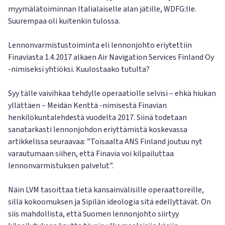
myymälätoiminnan Italialaiselle alan jätille, WDFG:lle.
Suurempaa oli kuitenkin tulossa.
Lennonvarmistustoiminta eli lennonjohto eriytettiin
Finaviasta 1.4.2017 alkaen Air Navigation Services Finland Oy
-nimiseksi yhtiöksi. Kuulostaako tutulta?
Syy tälle vaivihkaa tehdylle operaatiolle selvisi – ehkä hiukan
yllättäen – Meidän Kenttä -nimisestä Finavian
henkilökuntalehdestä vuodelta 2017. Siinä todetaan
sanatarkasti lennonjohdon eriyttämistä koskevassa
artikkelissa seuraavaa: ”Toisaalta ANS Finland joutuu nyt
varautumaan siihen, että Finavia voi kilpailuttaa
lennonvarmistuksen palvelut”.
Näin LVM tasoittaa tietä kansainvälisille operaattoreille,
sillä kokoomuksen ja Sipilän ideologia sitä edellyttävät. On
siis mahdollista, että Suomen lennonjohto siirtyy