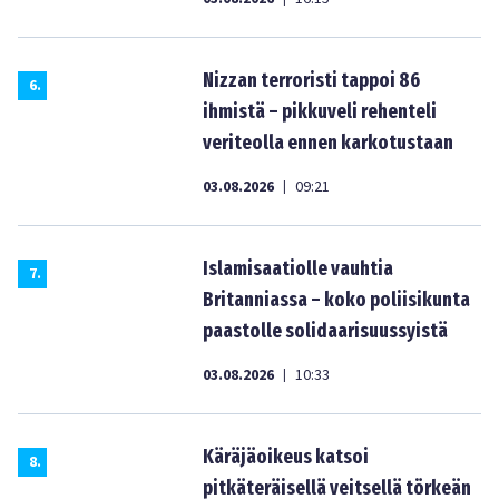
Nizzan terroristi tappoi 86
6
.
ihmistä – pikkuveli rehenteli
veriteolla ennen karkotustaan
03.08.2026
09:21
|
Islamisaatiolle vauhtia
7
.
Britanniassa – koko poliisikunta
paastolle solidaarisuussyistä
03.08.2026
10:33
|
Käräjäoikeus katsoi
8
.
pitkäteräisellä veitsellä törkeän