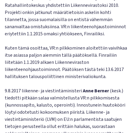
Ratahallintokeskus yhdistettiin Liikennevirastoksi 2010.
Projekti onkin jatkunut määrätietoisin askelin kohti
tilannetta, jossa suomalaisilla on entistä vähemmän
sananvaltaa omistuksiinsa. VR:n liikenteenohjaustoiminnot
eriytettiin 1.1.2015 omaksi yhtiökseen, Finrailiksi.
Kuten tämä osoittaa, VR:n pilkkominen aloitettiin vaivihkaa
itse asiassa paljon aiemmin tällä päätöksellä. Finrailiin
liitetään 1.1.2019 alkaen Liikenneviraston
liikenteenohjaustoiminnot. Päätöksen tästä teki 13.6.2017
hallituksen talouspoliittinen ministerivaliokunta.
9.8.2017 liikenne- ja viestintäministeri
Anne Berner
(kesk.)
tiedotti pitkään salaa valmistellusta VR:n pilkkomisesta
(kunnossapito, kalusto, operointi). Innostunein huutokööri
löytyi odotetusti kokoomuksen piiristä. Liikenne- ja
viestintäministeriö (LVM) on EU:n parlamentista saatujen
tietojen perusteella ollut erittäin halukas, suorastaan