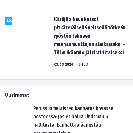
Käräjäoikeus katsoi
10
.
pitkäteräisellä veitsellä törkeän
ryöstön tehneen
maahanmuuttajan alaikäiseksi –
THL:n ikäarvio jäi ristiriitaiseksi
03.08.2026
14:33
|
Uusimmat
Perussuomalaisten kannatus kovassa
nosteessa: Jos et halua Lindtmanin
hallitusta, kannattaa äänestää