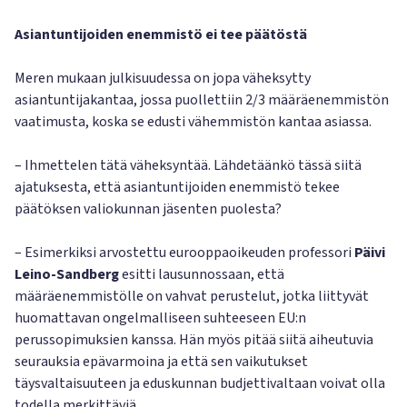
Asiantuntijoiden enemmistö ei tee päätöstä
Meren mukaan julkisuudessa on jopa väheksytty
asiantuntijakantaa, jossa puollettiin 2/3 määräenemmistön
vaatimusta, koska se edusti vähemmistön kantaa asiassa.
– Ihmettelen tätä väheksyntää. Lähdetäänkö tässä siitä
ajatuksesta, että asiantuntijoiden enemmistö tekee
päätöksen valiokunnan jäsenten puolesta?
– Esimerkiksi arvostettu eurooppaoikeuden professori
Päivi
Leino-Sandberg
esitti lausunnossaan, että
määräenemmistölle on vahvat perustelut, jotka liittyvät
huomattavan ongelmalliseen suhteeseen EU:n
perussopimuksien kanssa. Hän myös pitää siitä aiheutuvia
seurauksia epävarmoina ja että sen vaikutukset
täysvaltaisuuteen ja eduskunnan budjettivaltaan voivat olla
todella merkittäviä.