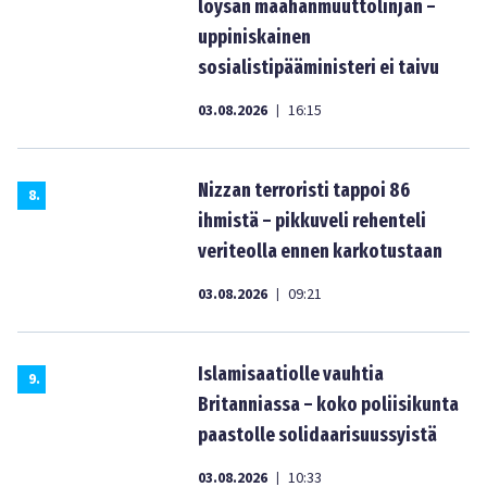
löysän maahanmuuttolinjan –
uppiniskainen
sosialistipääministeri ei taivu
03.08.2026
16:15
|
Nizzan terroristi tappoi 86
8
.
ihmistä – pikkuveli rehenteli
veriteolla ennen karkotustaan
03.08.2026
09:21
|
Islamisaatiolle vauhtia
9
.
Britanniassa – koko poliisikunta
paastolle solidaarisuussyistä
03.08.2026
10:33
|