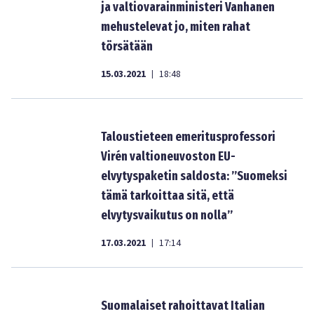
ja valtiovarainministeri Vanhanen
mehustelevat jo, miten rahat
törsätään
15.03.2021
18:48
|
Taloustieteen emeritusprofessori
Virén valtioneuvoston EU-
elvytyspaketin saldosta: ”Suomeksi
tämä tarkoittaa sitä, että
elvytysvaikutus on nolla”
17.03.2021
17:14
|
Suomalaiset rahoittavat Italian