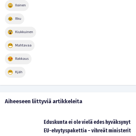
Iloinen
Itku
Kiukkuinen
Mahtavaa
Rakkaus
Kjäh
Aiheeseen liittyviä artikkeleita
Eduskunta ei ole vielä edes hyväksynyt
EU-elvytyspakettia – vihreät ministerit