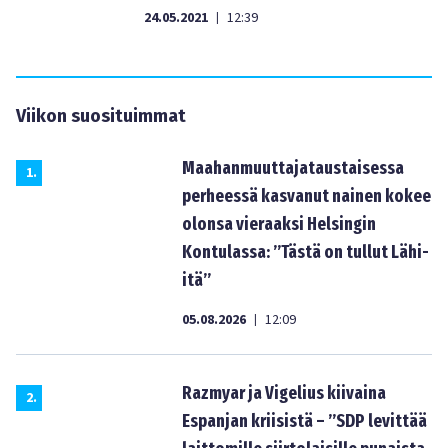
24.05.2021
12:39
|
Viikon suosituimmat
Maahanmuuttajataustaisessa
1
.
perheessä kasvanut nainen kokee
olonsa vieraaksi Helsingin
Kontulassa: ”Tästä on tullut Lähi-
itä”
05.08.2026
12:09
|
Razmyar ja Vigelius kiivaina
2
.
Espanjan kriisistä – ”SDP levittää