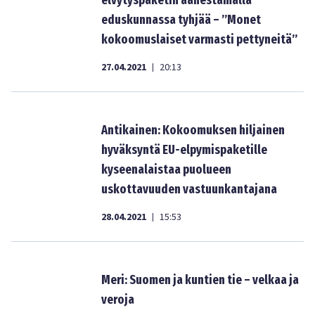
elvytyspaketin äänestämällä
eduskunnassa tyhjää – ”Monet
kokoomuslaiset varmasti pettyneitä”
27.04.2021
20:13
|
Antikainen: Kokoomuksen hiljainen
hyväksyntä EU-elpymispaketille
kyseenalaistaa puolueen
uskottavuuden vastuunkantajana
28.04.2021
15:53
|
Meri: Suomen ja kuntien tie – velkaa ja
veroja