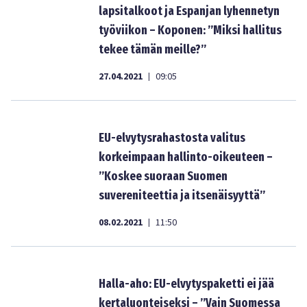
lapsitalkoot ja Espanjan lyhennetyn
työviikon – Koponen: ”Miksi hallitus
tekee tämän meille?”
27.04.2021
09:05
|
EU-elvytysrahastosta valitus
korkeimpaan hallinto-oikeuteen –
”Koskee suoraan Suomen
suvereniteettia ja itsenäisyyttä”
08.02.2021
11:50
|
Halla-aho: EU-elvytyspaketti ei jää
kertaluonteiseksi – ”Vain Suomessa