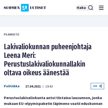
Haku
PS ARKISTO
Lakivaliokunnan puheenjohtaja
Leena Meri:
Perustuslakivaliokunnallakin
oltava oikeus äänestää
Politiikka
Jaa
27.04.2021
19:43
|
Perustuslakivaliokunta antoi tiistaina lausunnon, jonka
mukaan EU-elpymispaketin läpimeno vaatii eduskunnan