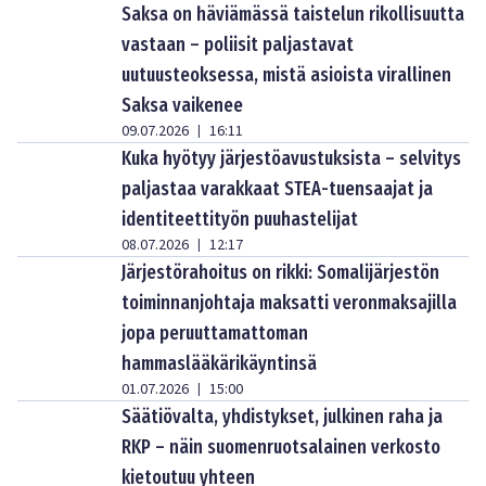
Saksa on häviämässä taistelun rikollisuutta
vastaan – poliisit paljastavat
uutuusteoksessa, mistä asioista virallinen
Saksa vaikenee
09.07.2026
16:11
|
Kuka hyötyy järjestöavustuksista – selvitys
paljastaa varakkaat STEA-tuensaajat ja
identiteettityön puuhastelijat
08.07.2026
12:17
|
Järjestörahoitus on rikki: Somalijärjestön
toiminnanjohtaja maksatti veronmaksajilla
jopa peruuttamattoman
hammaslääkärikäyntinsä
01.07.2026
15:00
|
Säätiövalta, yhdistykset, julkinen raha ja
RKP – näin suomenruotsalainen verkosto
kietoutuu yhteen