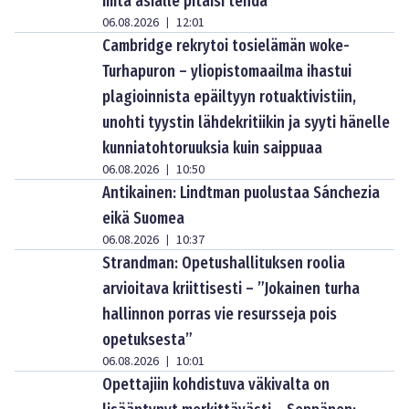
mitä asialle pitäisi tehdä
06.08.2026
12:01
|
Cambridge rekrytoi tosielämän woke-
Turhapuron – yliopistomaailma ihastui
plagioinnista epäiltyyn rotuaktivistiin,
unohti tyystin lähdekritiikin ja syyti hänelle
kunniatohtoruuksia kuin saippuaa
06.08.2026
10:50
|
Antikainen: Lindtman puolustaa Sánchezia
eikä Suomea
06.08.2026
10:37
|
Strandman: Opetushallituksen roolia
arvioitava kriittisesti – ”Jokainen turha
hallinnon porras vie resursseja pois
opetuksesta”
06.08.2026
10:01
|
Opettajiin kohdistuva väkivalta on