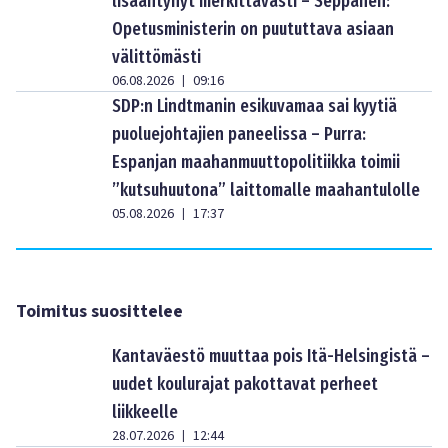
lisääntynyt merkittävästi – Seppänen:
Opetusministerin on puututtava asiaan
välittömästi
06.08.2026
09:16
|
SDP:n Lindtmanin esikuvamaa sai kyytiä
puoluejohtajien paneelissa – Purra:
Espanjan maahanmuuttopolitiikka toimii
”kutsuhuutona” laittomalle maahantulolle
05.08.2026
17:37
|
Toimitus suosittelee
Kantaväestö muuttaa pois Itä-Helsingistä –
uudet koulurajat pakottavat perheet
liikkeelle
28.07.2026
12:44
|