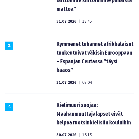
laittomille siirtolaisille punaista
mattoa”
31.07.2026
18:45
|
Kymmenet tuhannet afrikkalaiset
3
.
tunkeutuivat väkisin Eurooppaan
– Espanjan Ceutassa ”täysi
kaaos”
31.07.2026
08:04
|
Kielimuuri suojaa:
4
.
Maahanmuuttajalapset eivät
kelpaa ruotsinkielisiin kouluihin
30.07.2026
16:15
|