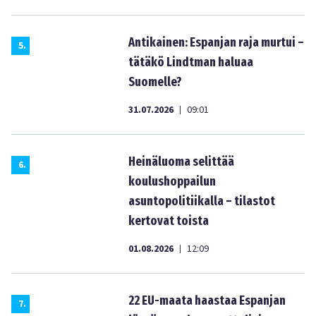
Antikainen: Espanjan raja murtui –
5
.
tätäkö Lindtman haluaa
Suomelle?
31.07.2026
09:01
|
Heinäluoma selittää
6
.
koulushoppailun
asuntopolitiikalla – tilastot
kertovat toista
01.08.2026
12:09
|
22 EU-maata haastaa Espanjan
7
.