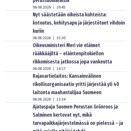
perussuomalaisia
06.08.2026
16:45
|
Nyt säästetään oikeista kohteista:
kotoutus, kehitysapu ja järjestötuet vihdoin
kuriin
06.08.2026
15:30
|
Oikeusministeri Meri vie eläimet
rääkkääjiltä – eläintenpitokiellon
rikkomisesta jatkossa jopa vankeutta
06.08.2026
14:27
|
Rajavartiolaitos: Kansainvälinen
rikollisorganisaatio yritti järjestää yli 40
laitonta maahantulijaa Suomeen
06.08.2026
13:34
|
Ajatuspaja Suomen Perustan Grönroos ja
Salminen kertovat nyt, mikä
turvapaikkajärjestelmässä on pielessä – ja