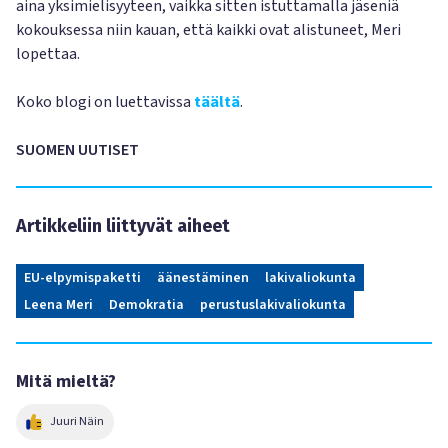
aina yksimielisyyteen, vaikka sitten istuttamalla jäseniä
kokouksessa niin kauan, että kaikki ovat alistuneet, Meri
lopettaa.
Koko blogi on luettavissa
täältä
.
SUOMEN UUTISET
Artikkeliin liittyvät aiheet
EU-elpymispaketti
äänestäminen
lakivaliokunta
Leena Meri
Demokratia
perustuslakivaliokunta
Mitä mieltä?
Juuri Näin