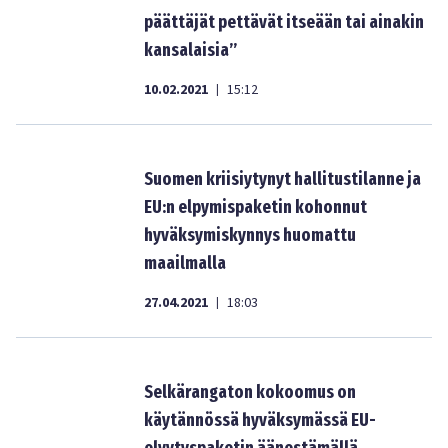
päättäjät pettävät itseään tai ainakin
kansalaisia”
10.02.2021
15:12
|
Suomen kriisiytynyt hallitustilanne ja
EU:n elpymispaketin kohonnut
hyväksymiskynnys huomattu
maailmalla
27.04.2021
18:03
|
Selkärangaton kokoomus on
käytännössä hyväksymässä EU-