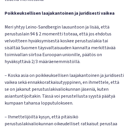
Poikkeuksellisen laajakantoinen ja juridisesti vaikea
Meri yhtyy Leino-Sandbergin lausuntoon ja lisää, että
perustuslain 94 § 2 momentti toteaa, että jos ehdotus
velvoitteen hyväksymisestä koskee perustuslakia tai
sisältää Suomen täysvaltaisuuden kannalta merkittävää
toimivallan siirtoa Euroopan unionille, päätös on
hyväksyttävä 2/3 määräenemmistöllä.
– Koska asia on poikkeuksellisen laajakantoinen ja juridisesti
vaikea sekä ennakkoratkaisutyyppinen, en ihmettele, että
se on jakanut perustuslakivaliokunnan jäseniä, kuten
asiantuntijoitakin. Tässä voi perustellusta syystä päätyä
kumpaan tahansa lopputulokseen.
– Ihmettelijöiltä kysyn, että pitäisikö
perustuslakivaliokunnan oikeudelliset ratkaisut perustaa