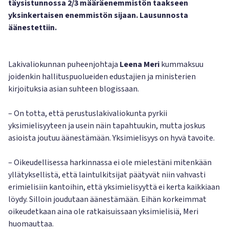
täysistunnossa 2/3 määräenemmistön taakseen
yksinkertaisen enemmistön sijaan. Lausunnosta
äänestettiin.
Lakivaliokunnan puheenjohtaja
Leena Meri
kummaksuu
joidenkin hallituspuolueiden edustajien ja ministerien
kirjoituksia asian suhteen blogissaan.
– On totta, että perustuslakivaliokunta pyrkii
yksimielisyyteen ja usein näin tapahtuukin, mutta joskus
asioista joutuu äänestämään. Yksimielisyys on hyvä tavoite.
– Oikeudellisessa harkinnassa ei ole mielestäni mitenkään
yllätyksellistä, että laintulkitsijat päätyvät niin vahvasti
erimielisiin kantoihin, että yksimielisyyttä ei kerta kaikkiaan
löydy. Silloin joudutaan äänestämään. Eihän korkeimmat
oikeudetkaan aina ole ratkaisuissaan yksimielisiä, Meri
huomauttaa.