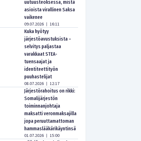
uutuusteoksessa, mistä
asioista virallinen Saksa
vaikenee
09.07.2026
16:11
|
Kuka hyötyy
järjestöavustuksista –
selvitys paljastaa
varakkaat STEA-
tuensaajat ja
identiteettityön
puuhastelijat
08.07.2026
12:17
|
Järjestörahoitus on rikki:
Somalijärjestön
toiminnanjohtaja
maksatti veronmaksajilla
jopa peruuttamattoman
hammaslääkärikäyntinsä
01.07.2026
15:00
|