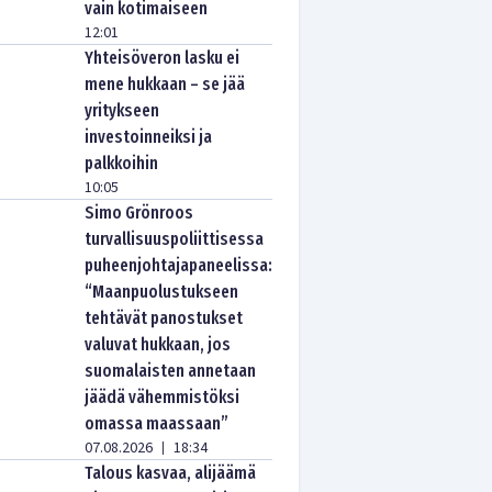
vain kotimaiseen
12:01
Yhteisöveron lasku ei
mene hukkaan – se jää
yritykseen
investoinneiksi ja
palkkoihin
10:05
Simo Grönroos
turvallisuuspoliittisessa
puheenjohtajapaneelissa:
“Maanpuolustukseen
tehtävät panostukset
valuvat hukkaan, jos
suomalaisten annetaan
jäädä vähemmistöksi
omassa maassaan”
07.08.2026
18:34
|
Talous kasvaa, alijäämä