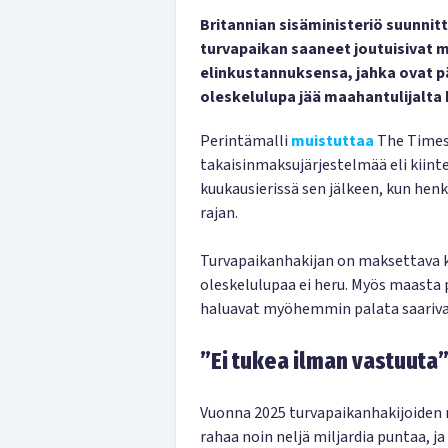
Britannian sisäministeriö suunnit
turvapaikan saaneet joutuisivat 
elinkustannuksensa, jahka ovat pä
oleskelulupa jää maahantulijalta 
Perintämalli
muistuttaa
The Times
takaisinmaksujärjestelmää eli kiin
kuukausierissä sen jälkeen, kun hen
rajan.
Turvapaikanhakijan on maksettava 
oleskelulupaa ei heru. Myös maasta 
haluavat myöhemmin palata saariva
”Ei tukea ilman vastuuta
Vuonna 2025 turvapaikanhakijoiden 
rahaa noin neljä miljardia puntaa, j