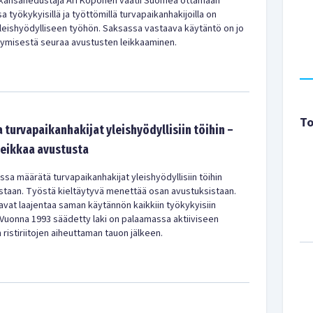
kansanedustaja Ari Koponen vaatii Suomea ottamaan
a työkykyisillä ja työttömillä turvapaikanhakijoilla on
 yleishyödylliseen työhön. Saksassa vastaava käytäntö on jo
ytymisestä seuraa avustusten leikkaaminen.
To
 turvapaikanhakijat yleishyödyllisiin töihin –
leikkaa avustusta
sa määrätä turvapaikanhakijat yleishyödyllisiin töihin
staan. Työstä kieltäytyvä menettää osan avustuksistaan.
uavat laajentaa saman käytännön kaikkiin työkykyisiin
. Vuonna 1993 säädetty laki on palaamassa aktiiviseen
 ristiriitojen aiheuttaman tauon jälkeen.