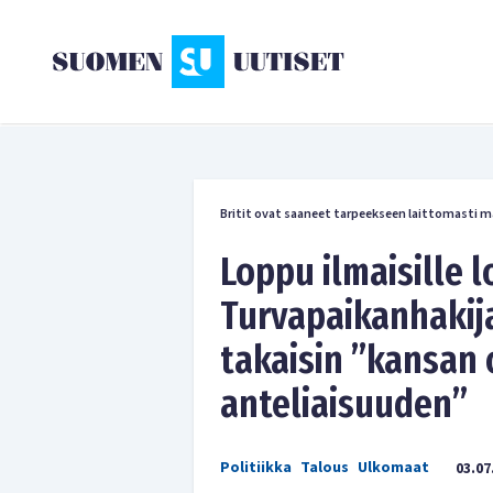
Britit ovat saaneet tarpeekseen laittomasti m
Loppu ilmaisille l
Turvapaikanhakij
takaisin ”kansan
anteliaisuuden”
Politiikka
Talous
Ulkomaat
03.07