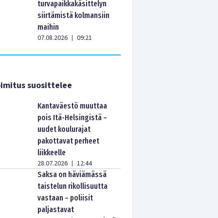
turvapaikkakäsittelyn
siirtämistä kolmansiin
maihin
07.08.2026
09:21
|
imitus suosittelee
Kantaväestö muuttaa
pois Itä-Helsingistä –
uudet koulurajat
pakottavat perheet
liikkeelle
28.07.2026
12:44
|
Saksa on häviämässä
taistelun rikollisuutta
vastaan – poliisit
paljastavat