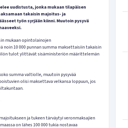
telee uudistusta, jonka mukaan tilapäisen
maksamaan takaisin majoitus- ja
ässeet työn syrjään kiinni. Muutoin pysyvä
haaveeksi.
in mukaan opintolainojen
teä noin 10 000 punnan summa maksettaisiin takaisin
kilön tulot ylittävät sisäministeriön määrittelemän
koko summa valtiolle, muutoin pysyvää
poistuvien olisi maksettava velkansa loppuun, jos
ltakuntaan.
”
majoitukseen ja tukeen tärväytyi veronmaksajien
a maassa on lähes 100 000 tukia nostavaa