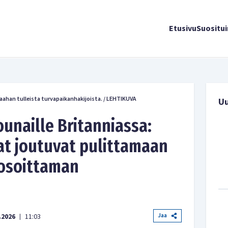
Etusivu
Suositu
aahan tulleista turvapaikanhakijoista.
/
LEHTIKUVA
U
ounaille Britanniassa:
at joutuvat pulittamaan
 osoittaman
Jaa
.2026
11:03
|