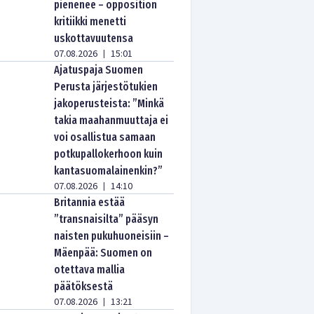
pienenee – opposition
kritiikki menetti
uskottavuutensa
07.08.2026
15:01
|
Ajatuspaja Suomen
Perusta järjestötukien
jakoperusteista: ”Minkä
takia maahanmuuttaja ei
voi osallistua samaan
potkupallokerhoon kuin
kantasuomalainenkin?”
07.08.2026
14:10
|
Britannia estää
”transnaisilta” pääsyn
naisten pukuhuoneisiin –
Mäenpää: Suomen on
otettava mallia
päätöksestä
07.08.2026
13:21
|