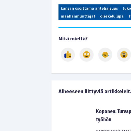
kansan osoittama anteliaisuus
tuki
maahanmuuttajat
oleskelulupa
T
Mitä mieltä?
Aiheeseen liittyviä artikkeleit
Koponen: Turvap
työhön