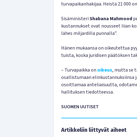
turvapaikanhakijaa. Heistä 21 000 on
Sisäministeri
Shabana Mahmood
pe
kustannukset ovat nousseet liian ko
lähes miljardilla punnalla”.
Hänen mukaansa on oikeutettua pyy
tuista, koska juridisen päätöksen t
– Turvapaikka on
oikeus
, mutta se 
osallistumaan elinkustannuksiinsa 
osoittamaa anteliaisuutta, odotam
hallituksen tiedotteessa.
SUOMEN UUTISET
Artikkeliin liittyvät aiheet