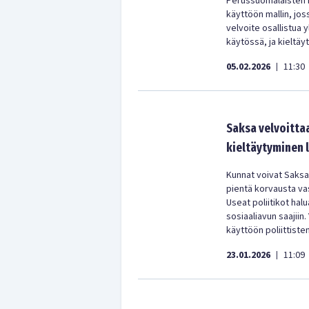
Perussuomalaisten 
käyttöön mallin, joss
velvoite osallistua
käytössä, ja kieltä
05.02.2026
11:30
|
Saksa velvoittaa
kieltäytyminen 
Kunnat voivat Saksas
pientä korvausta va
Useat poliitikot hal
sosiaaliavun saajiin
käyttöön poliittisten
23.01.2026
11:09
|