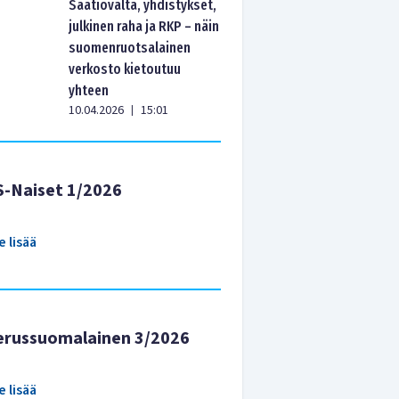
Säätiövalta, yhdistykset,
julkinen raha ja RKP – näin
suomenruotsalainen
verkosto kietoutuu
yhteen
10.04.2026
15:01
|
S-Naiset 1/2026
e lisää
erussuomalainen 3/2026
e lisää