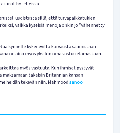
 asunut hotelleissa.
rusteli uudistusta sillä, että turvapaikkatukien
rkeiksi, vaikka kyseisiä menoja onkin jo ”vähennetty
tää kynnelle kykeneviltä korvausta saamistaan
akana on aina myös yksilön oma vastuu elämästään.
tarkoittaa myös vastuuta. Kun ihmiset pystyvät
ja maksamaan takaisin Britannian kansan
me heidän tekevän niin, Mahmood
sanoo