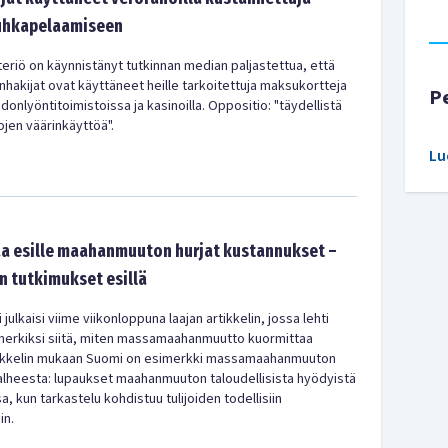
uhkapelaamiseen
teriö on käynnistänyt tutkinnan median paljastettua, että
hakijat ovat käyttäneet heille tarkoitettuja maksukortteja
P
nlyöntitoimistoissa ja kasinoilla. Oppositio: "täydellistä
jen väärinkäyttöä".
Lu
taa esille maahanmuuton hurjat kustannukset –
 tutkimukset esillä
julkaisi viime viikonloppuna laajan artikkelin, jossa lehti
erkiksi siitä, miten massamaahanmuutto kuormittaa
Artikkelin mukaan Suomi on esimerkki massamaahanmuuton
valheesta: lupaukset maahanmuuton taloudellisista hyödyistä
a, kun tarkastelu kohdistuu tulijoiden todellisiin
in.