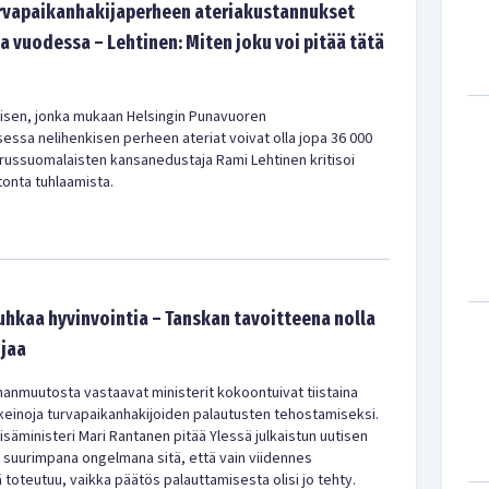
Turvapaikanhakijaperheen ateriakustannukset
a vuodessa – Lehtinen: Miten joku voi pitää tätä
uutisen, jonka mukaan Helsingin Punavuoren
ssa nelihenkisen perheen ateriat voivat olla jopa 36 000
ussuomalaisten kansanedustaja Rami Lehtinen kritisoi
onta tuhlaamista.
kaa hyvinvointia – Tanskan tavoitteena nolla
jaa
nmuutosta vastaavat ministerit kokoontuivat tiistaina
 keinoja turvapaikanhakijoiden palautusten tehostamiseksi.
säministeri Mari Rantanen pitää Ylessä julkaistun uutisen
suurimpana ongelmana sitä, että vain viidennes
toteutuu, vaikka päätös palauttamisesta olisi jo tehty.