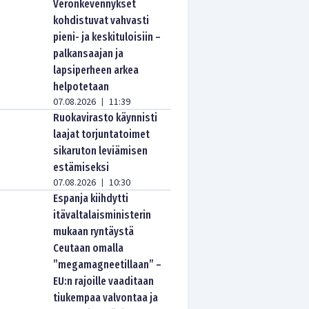
Veronkevennykset
kohdistuvat vahvasti
pieni- ja keskituloisiin –
palkansaajan ja
lapsiperheen arkea
helpotetaan
07.08.2026
11:39
|
Ruokavirasto käynnisti
laajat torjuntatoimet
sikaruton leviämisen
estämiseksi
07.08.2026
10:30
|
Espanja kiihdytti
itävaltalaisministerin
mukaan ryntäystä
Ceutaan omalla
”megamagneetillaan” –
EU:n rajoille vaaditaan
tiukempaa valvontaa ja