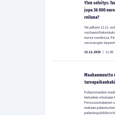
Ylen selvitys: 
jopa 36 000 euro
reiluna?
Yle julkaisi 12.11. 
vastaanottokeskukse
euroa vuodessa. Per
verovarojen tarpeet
13.11.2025
11:45
|
Maahanmuutto uh
turvapaikanhaki
Pohjoismaiden maaha
Helsinkiin etsimään
Perussuomalainen si
mukaan palautusten 
palautuspäätöksistä 