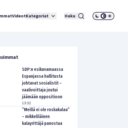
immat
Videot
Kategoriat
Haku
usimmat
SDP:n esikuvamaassa
Espanjassa hallitusta
johtavat sosialistit –
vaalivoittaja joutui
jäämään oppositioon
13:32
”Meillä ei ole roskakalaa”
– mikkeliläinen
kalayrittäjä panostaa