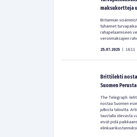
maksukortteja 
Britannian sisäminis
tuhannet turvapaikan
rahapelaamiseen vedo
veronmaksajien raho
25.07.2025
16:11
|
Brittilehti nos
Suomen Perustan
The Telegraph -lehti 
nostaa Suomen esim
julkista taloutta. 
taustalla olevasta 
eivät pidä paikkaans
elinkaarikustannuksi