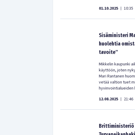
01.10.2025
10:35
|
Sisäministeri Ma
huolehtia omist
tavoite”
Mikkelin kaupunki a
käyttöön, joten nyky
Mari Rantanen huoma
vetää valtion tuet mi
hyvinvointialueiden
12.08.2025
21:46
|
Brittiministeriö
Turvapaikanhaki