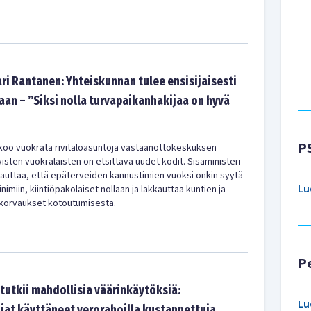
ri Rantanen: Yhteiskunnan tulee ensisijaisesti
aan – ”Siksi nolla turvapaikanhakijaa on hyvä
P
ikoo vuokrata rivitaloasuntoja vastaanotto­keskuksen
isten vuokralaisten on etsittävä uudet kodit. Sisäministeri
uttaa, että epäterveiden kannustimien vuoksi onkin syytä
Lu
nimiin, kiintiöpakolaiset nollaan ja lakkauttaa kuntien ja
 korvaukset kotoutumisesta.
P
 tutkii mahdollisia väärinkäytöksiä:
Lu
jat käyttäneet verorahoilla kustannettuja