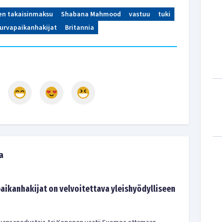
en takaisinmaksu
Shabana Mahmood
vastuu
tuki
urvapaikanhakijat
Britannia
a
aikanhakijat on velvoitettava yleishyödylliseen