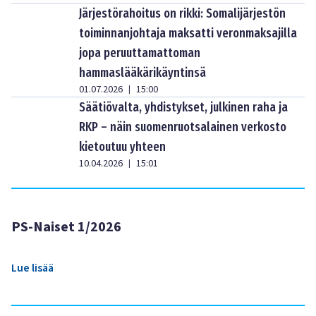
Järjestörahoitus on rikki: Somalijärjestön
toiminnanjohtaja maksatti veronmaksajilla
jopa peruuttamattoman
hammaslääkärikäyntinsä
01.07.2026
15:00
|
Säätiövalta, yhdistykset, julkinen raha ja
RKP – näin suomenruotsalainen verkosto
kietoutuu yhteen
10.04.2026
15:01
|
PS-Naiset 1/2026
Lue lisää