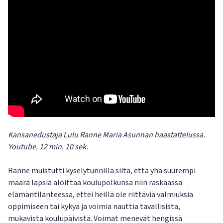
Kansanedustaja Lulu Ranne Maria Asunnan haastattelussa.
Youtube, 12 min, 10 sek.
Ranne muistutti kyselytunnilla siitä, että yhä suurempi
määrä lapsia aloittaa koulupolkunsa niin raskaassa
elämäntilanteessa, ettei heillä ole riittäviä valmiuksia
oppimiseen tai kykyä ja voimia nauttia tavallisista,
mukavista koulupäivistä. Voimat menevät hengissä