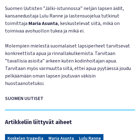
Suomen Uutisten ”Jälki-istunnossa” neljän lapsen äidit,
kansanedustaja Lulu Ranne ja lastensuojelua tutkinut
toimittaja
Maria Asunta
, keskustelevat siitä, mikä on
toimivaa avohuollon tukea ja mikä ei.
Molempien mielestä suomalaiset lapsiperheet tarvitsevat
konkreettista apua ja rinnallakulkemista. Tarvitaan
”tavallisia asioita” arkeen kuten kodinhoitajan apua.
Tarvitaan myös varmuutta siitä, ettei apua pyytäessä joudu
pelkäämään oman lapsen joutuvan väkisin
huostaanotetuksi.
SUOMEN UUTISET
Artikkeliin liittyvät aiheet
Koskelan tragedia
Maria Asunta
Lulu Ranne