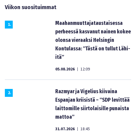
Viikon suosituimmat
Maahanmuuttajataustaisessa
1
.
perheessä kasvanut nainen kokee
olonsa vieraaksi Helsingin
Kontulassa: ”Tästä on tullut Lähi-
itä”
05.08.2026
12:09
|
Razmyar ja Vigelius kiivaina
2
.
Espanjan kriisistä – ”SDP levittää
laittomille siirtolaisille punaista
mattoa”
31.07.2026
18:45
|