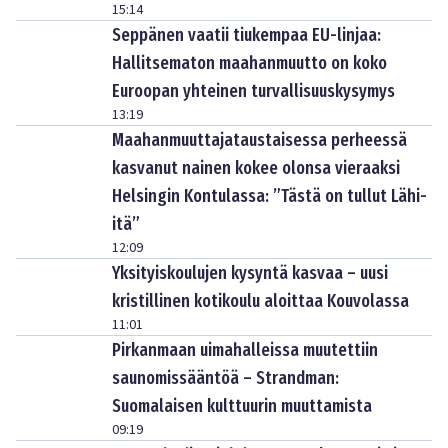
15:14
Seppänen vaatii tiukempaa EU-linjaa:
Hallitsematon maahanmuutto on koko
Euroopan yhteinen turvallisuuskysymys
13:19
Maahanmuuttajataustaisessa perheessä
kasvanut nainen kokee olonsa vieraaksi
Helsingin Kontulassa: ”Tästä on tullut Lähi-
itä”
12:09
Yksityiskoulujen kysyntä kasvaa – uusi
kristillinen kotikoulu aloittaa Kouvolassa
11:01
Pirkanmaan uimahalleissa muutettiin
saunomissääntöä – Strandman:
Suomalaisen kulttuurin muuttamista
09:19