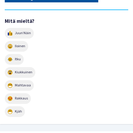
Mitä mieltä?
Juuri Näin
Iloinen
Itku
Kiukkuinen
Mahtavaa
Rakkaus
Kjäh