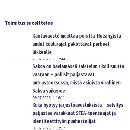
Toimitus suosittelee
Kantaväestö muuttaa pois Itä-Helsingistä –
uudet koulurajat pakottavat perheet
liikkeelle
28.07.2026
12:44
|
Saksa on häviämässä taistelun rikollisuutta
vastaan – poliisit paljastavat
uutuusteoksessa, mistä asioista virallinen
Saksa vaikenee
09.07.2026
16:11
|
Kuka hyötyy järjestöavustuksista – selvitys
paljastaa varakkaat STEA-tuensaajat ja
identiteettityön puuhastelijat
08.07.2026
12:17
|