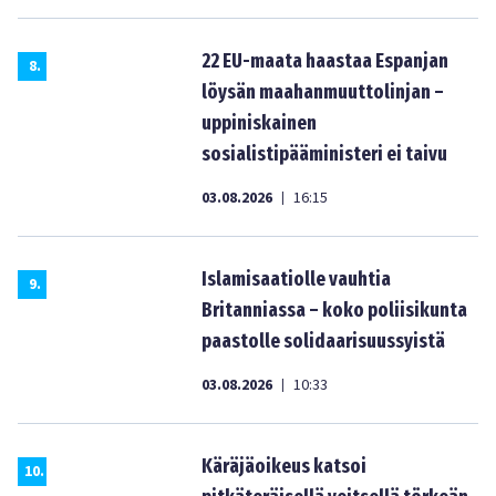
22 EU-maata haastaa Espanjan
8
.
löysän maahanmuuttolinjan –
uppiniskainen
sosialistipääministeri ei taivu
03.08.2026
16:15
|
Islamisaatiolle vauhtia
9
.
Britanniassa – koko poliisikunta
paastolle solidaarisuussyistä
03.08.2026
10:33
|
Käräjäoikeus katsoi
10
.