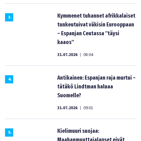
Kymmenet tuhannet afrikkalaiset
3
.
tunkeutuivat väkisin Eurooppaan
– Espanjan Ceutassa ”täysi
kaaos”
31.07.2026
08:04
|
Antikainen: Espanjan raja murtui –
4
.
tätäkö Lindtman haluaa
Suomelle?
31.07.2026
09:01
|
Kielimuuri suojaa:
5
.
Maahanmuuttajalapset eivät