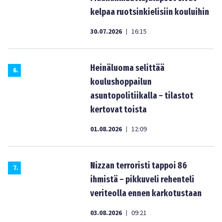
kelpaa ruotsinkielisiin kouluihin
30.07.2026
16:15
|
Heinäluoma selittää
6
.
koulushoppailun
asuntopolitiikalla – tilastot
kertovat toista
01.08.2026
12:09
|
Nizzan terroristi tappoi 86
7
.
ihmistä – pikkuveli rehenteli
veriteolla ennen karkotustaan
03.08.2026
09:21
|