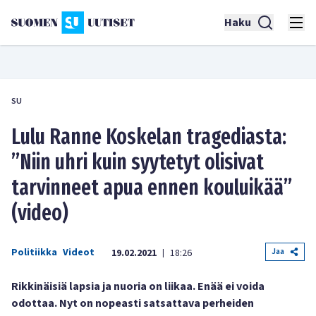
Haku
SU
Lulu Ranne Koskelan tragediasta:
”Niin uhri kuin syytetyt olisivat
tarvinneet apua ennen kouluikää”
(video)
Politiikka
Videot
Jaa
19.02.2021
18:26
|
Rikkinäisiä lapsia ja nuoria on liikaa. Enää ei voida
odottaa. Nyt on nopeasti satsattava perheiden