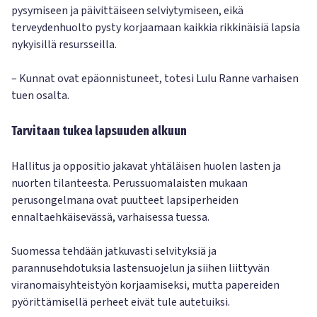
pysymiseen ja päivittäiseen selviytymiseen, eikä
terveydenhuolto pysty korjaamaan kaikkia rikkinäisiä lapsia
nykyisillä resursseilla.
– Kunnat ovat epäonnistuneet, totesi Lulu Ranne varhaisen
tuen osalta.
Tarvitaan tukea lapsuuden alkuun
Hallitus ja oppositio jakavat yhtäläisen huolen lasten ja
nuorten tilanteesta. Perussuomalaisten mukaan
perusongelmana ovat puutteet lapsiperheiden
ennaltaehkäisevässä, varhaisessa tuessa.
Suomessa tehdään jatkuvasti selvityksiä ja
parannusehdotuksia lastensuojelun ja siihen liittyvän
viranomaisyhteistyön korjaamiseksi, mutta papereiden
pyörittämisellä perheet eivät tule autetuiksi.