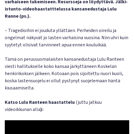
varhaiseen tukemiseen. Resursseja on löydyttävä. Jälki-
istunto-videohaastatttelussa kansanedustaja Lulu
Ranne (ps.).
– Tragedioihin ei jouduta yllättäen. Perheiden oireilu ja
ongelmat näkyvät jo lasten varhaisina vuosina. Niin uhri kuin
syytetyt olisivat tarvinneet apua ennen kouluikää.
Tämä on perussuomalaisten kansanedustaja Lulu Ranteen
viesti hallitukselle koko kansaa järkyttäneen Koskelan
henkirikoksen jälkeen. Kotoaan pois sijoitettu nuori kuoli,
koska lastensuojelu ei ollut pystynyt suojelemaan häntä
kiusaamiselta.
Katso Lulu Ranteen haastattelu
(juttu jatkuu
videoikkunan alla
):