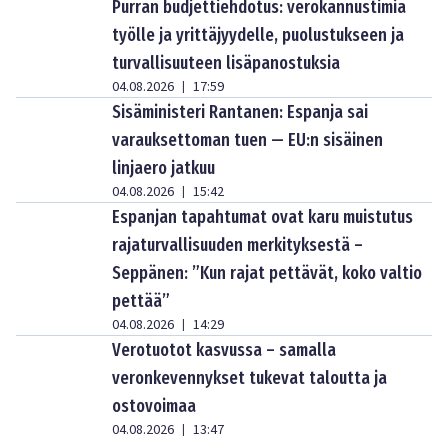
Purran budjettiehdotus: verokannustimia
työlle ja yrittäjyydelle, puolustukseen ja
turvallisuuteen lisäpanostuksia
04.08.2026
17:59
|
Sisäministeri Rantanen: Espanja sai
varauksettoman tuen — EU:n sisäinen
linjaero jatkuu
04.08.2026
15:42
|
Espanjan tapahtumat ovat karu muistutus
rajaturvallisuuden merkityksestä –
Seppänen: ”Kun rajat pettävät, koko valtio
pettää”
04.08.2026
14:29
|
Verotuotot kasvussa – samalla
veronkevennykset tukevat taloutta ja
ostovoimaa
04.08.2026
13:47
|