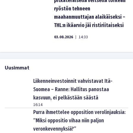
pitkäteräisellä veitsellä törkeän
ryöstön tehneen
maahanmuuttajan alaikäiseksi –
THL:n ikäarvio jäi ristiriitaiseksi
03.08.2026
14:33
|
Uusimmat
Liikenneinvestoinnit vahvistavat Itä-
Suomea – Ranne: Hallitus panostaa
kasvuun, ei pelkästään säästä
16:14
Purra ihmettelee opposition verolinjauksia:
”Miksi oppositio vihaa niin paljon
veronkevennyksiä?”