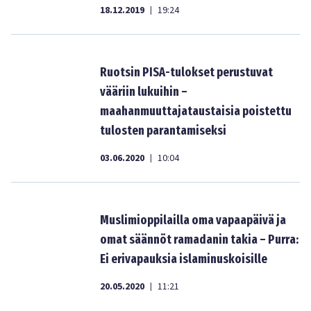
18.12.2019
19:24
|
Ruotsin PISA-tulokset perustuvat
vääriin lukuihin –
maahanmuuttajataustaisia poistettu
tulosten parantamiseksi
03.06.2020
10:04
|
Muslimioppilailla oma vapaapäivä ja
omat säännöt ramadanin takia – Purra:
Ei erivapauksia islaminuskoisille
20.05.2020
11:21
|