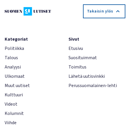
Takaisin ylös
Kategoriat
Sivut
Politiikka
Etusivu
Talous
Suosituimmat
Analyysi
Toimitus
Ulkomaat
Lähetä uutisvinkki
Muut uutiset
Perussuomalainen-lehti
Kulttuuri
Videot
Kolumnit
Viihde