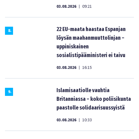
03.08.2026
09:21
|
22 EU-maata haastaa Espanjan
8
.
löysän maahanmuuttolinjan –
uppiniskainen
sosialistipääministeri ei taivu
03.08.2026
16:15
|
Islamisaatiolle vauhtia
9
.
Britanniassa – koko poliisikunta
paastolle solidaarisuussyistä
03.08.2026
10:33
|