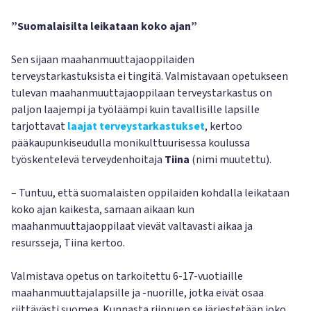
”Suomalaisilta leikataan koko ajan”
Sen sijaan maahanmuuttajaoppilaiden
terveystarkastuksista ei tingitä. Valmistavaan opetukseen
tulevan maahanmuuttajaoppilaan terveystarkastus on
paljon laajempi ja työläämpi kuin tavallisille lapsille
tarjottavat
laajat terveystarkastukset
, kertoo
pääkaupunkiseudulla monikulttuurisessa koulussa
työskentelevä terveydenhoitaja
Tiina
(nimi muutettu).
– Tuntuu, että suomalaisten oppilaiden kohdalla leikataan
koko ajan kaikesta, samaan aikaan kun
maahanmuuttajaoppilaat vievät valtavasti aikaa ja
resursseja, Tiina kertoo.
Valmistava opetus on tarkoitettu 6-17-vuotiaille
maahanmuuttajalapsille ja -nuorille, jotka eivät osaa
riittävästi suomea. Kunnasta riippuen se järjestetään joko