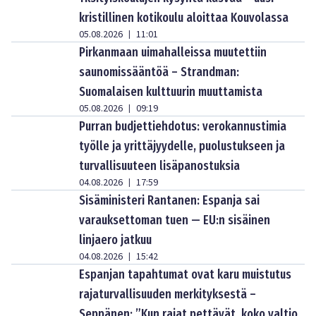
kristillinen kotikoulu aloittaa Kouvolassa
05.08.2026
11:01
|
Pirkanmaan uimahalleissa muutettiin
saunomissääntöä – Strandman:
Suomalaisen kulttuurin muuttamista
05.08.2026
09:19
|
Purran budjettiehdotus: verokannustimia
työlle ja yrittäjyydelle, puolustukseen ja
turvallisuuteen lisäpanostuksia
04.08.2026
17:59
|
Sisäministeri Rantanen: Espanja sai
varauksettoman tuen — EU:n sisäinen
linjaero jatkuu
04.08.2026
15:42
|
Espanjan tapahtumat ovat karu muistutus
rajaturvallisuuden merkityksestä –
Seppänen: ”Kun rajat pettävät, koko valtio