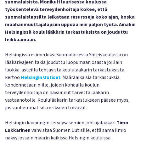
suomalaisista. Monikulttuurisessa koulussa
työskentelevä terveydenhoitaja kokee, että
suomalaislapsilta leikataan resursseja koko ajan, koska
maahanmuuttajalapsiin uppoaa niin paljon työtä. Ainakin
Helsingissä koululääkärin tarkastuksista on jouduttu
leikkaamaan.
Helsingissä esimerkiksi Suomalaisessa Yhteiskoulussa on
lääkärivajeen takia jouduttu luopumaan osasta joillain
luokka-asteilla tehtävistä koululääkärin tarkastuksista,
kertoo
Helsingin Uutiset
. Määräaikaisia tarkastuksia
kohdennetaan niille, joiden kohdalla koulun
terveydenhoitaja on havainnut tarvetta lääkärin
vastaanotolle. Koululääkärin tarkastukseen pääsee myös,
jos vanhemmat sitä erikseen toivovat.
Helsingin kaupungin terveysasemien johtajalääkäri
Timo
Lukkarinen
vahvistaa Suomen Uutisille, että sama ilmiö
näkyy jossain määrin kaikissa Helsingin kouluissa.