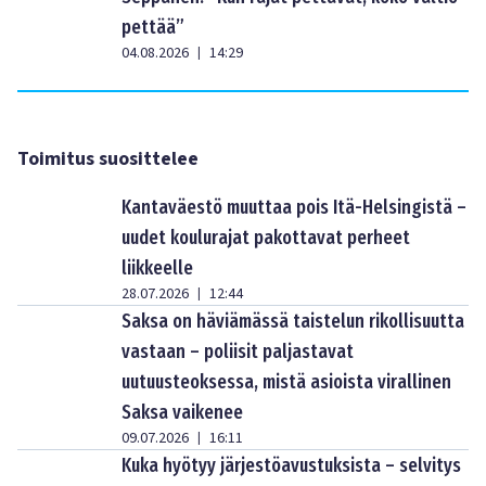
pettää”
04.08.2026
14:29
|
Toimitus suosittelee
Kantaväestö muuttaa pois Itä-Helsingistä –
uudet koulurajat pakottavat perheet
liikkeelle
28.07.2026
12:44
|
Saksa on häviämässä taistelun rikollisuutta
vastaan – poliisit paljastavat
uutuusteoksessa, mistä asioista virallinen
Saksa vaikenee
09.07.2026
16:11
|
Kuka hyötyy järjestöavustuksista – selvitys