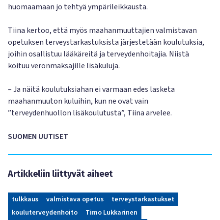
huomaamaan jo tehtyä ympärileikkausta.
Tiina kertoo, että myös maahanmuuttajien valmistavan
opetuksen terveystarkastuksista järjestetään koulutuksia,
joihin osallistuu lääkäreitä ja terveydenhoitajia. Niistä
koituu veronmaksajille lisäkuluja.
– Ja näitä koulutuksiahan ei varmaan edes lasketa
maahanmuuton kuluihin, kun ne ovat vain
”terveydenhuollon lisäkoulutusta”, Tiina arvelee.
SUOMEN UUTISET
Artikkeliin liittyvät aiheet
tulkkaus
valmistava opetus
terveystarkastukset
kouluterveydenhoito
Timo Lukkarinen