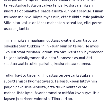
terveystarkastusta on vaikea tehdä, koska varsinkaan
nuorelta oppilaalta ei saada asioita kunnolla selville. Tiinan
mukaan usein voi käydä myös niin, että tulkki ei tule paikalle.
Silloin tarkastus on lähes mahdoton toteuttaa, ellei perhe
osaa englantia.
Tiinan mukaan maahanmuuttajat ovat erittäin tietoisia
oikeudestaan tulkkiin ”niin kauan kuin on tarve”. He myös
”kouluttavat toisiaan” erilaisista oikeuksistaan. Kymmenen
tai jopa kaksikymmentä vuotta Suomessa asunut äiti
saattaa vaatia tulkin paikalle, koska ei osaa suomea.
Tulkin käyttö tietenkin hidastaa terveystarkastuksen
suorittamista huomattavasti. Tarkastukseen liittyy niin
paljon pakollisia kuvioita, että tulkin kautta ei ole
mahdollista kysellä vanhemmalta mitään kovin syvällisiä
lapsen ja perheen voinnista, Tiina kertoo.