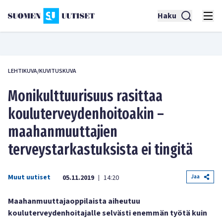
Haku
LEHTIKUVA/KUVITUSKUVA
Monikulttuurisuus rasittaa
kouluterveydenhoitoakin –
maahanmuuttajien
terveystarkastuksista ei tingitä
Muut uutiset
Jaa
05.11.2019
14:20
|
Maahanmuuttajaoppilaista aiheutuu
kouluterveydenhoitajalle selvästi enemmän työtä kuin