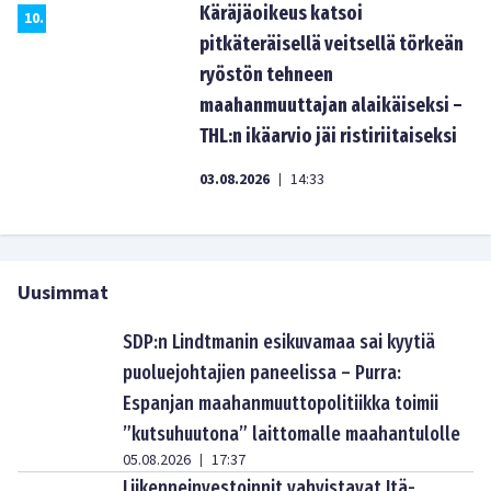
Käräjäoikeus katsoi
10
.
pitkäteräisellä veitsellä törkeän
ryöstön tehneen
maahanmuuttajan alaikäiseksi –
THL:n ikäarvio jäi ristiriitaiseksi
03.08.2026
14:33
|
Uusimmat
SDP:n Lindtmanin esikuvamaa sai kyytiä
puoluejohtajien paneelissa – Purra:
Espanjan maahanmuuttopolitiikka toimii
”kutsuhuutona” laittomalle maahantulolle
05.08.2026
17:37
|
Liikenneinvestoinnit vahvistavat Itä-