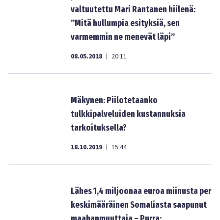
valtuutettu Mari Rantanen hiilenä:
”Mitä hullumpia esityksiä, sen
varmemmin ne menevät läpi”
08.05.2018
20:11
|
Mäkynen: Piilotetaanko
tulkkipalveluiden kustannuksia
tarkoituksella?
18.10.2019
15:44
|
Lähes 1,4 miljoonaa euroa miinusta per
keskimääräinen Somaliasta saapunut
maahanmuuttaja – Purra: