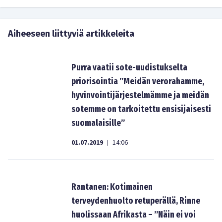
Aiheeseen liittyviä artikkeleita
Purra vaatii sote-uudistukselta
priorisointia ”Meidän verorahamme,
hyvinvointijärjestelmämme ja meidän
sotemme on tarkoitettu ensisijaisesti
suomalaisille”
01.07.2019
14:06
|
Rantanen: Kotimainen
terveydenhuolto retuperällä, Rinne
huolissaan Afrikasta – ”Näin ei voi