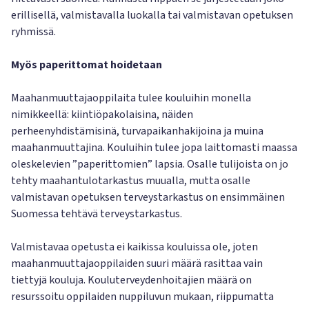
erillisellä, valmistavalla luokalla tai valmistavan opetuksen
ryhmissä.
Myös paperittomat hoidetaan
Maahanmuuttajaoppilaita tulee kouluihin monella
nimikkeellä: kiintiöpakolaisina, näiden
perheenyhdistämisinä, turvapaikanhakijoina ja muina
maahanmuuttajina. Kouluihin tulee jopa laittomasti maassa
oleskelevien ”paperittomien” lapsia. Osalle tulijoista on jo
tehty maahantulotarkastus muualla, mutta osalle
valmistavan opetuksen terveystarkastus on ensimmäinen
Suomessa tehtävä terveystarkastus.
Valmistavaa opetusta ei kaikissa kouluissa ole, joten
maahanmuuttajaoppilaiden suuri määrä rasittaa vain
tiettyjä kouluja. Kouluterveydenhoitajien määrä on
resurssoitu oppilaiden nuppiluvun mukaan, riippumatta