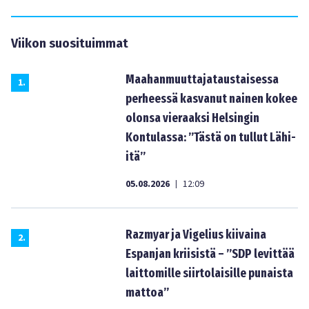
Viikon suosituimmat
Maahanmuuttajataustaisessa
1
.
perheessä kasvanut nainen kokee
olonsa vieraaksi Helsingin
Kontulassa: ”Tästä on tullut Lähi-
itä”
05.08.2026
12:09
|
Razmyar ja Vigelius kiivaina
2
.
Espanjan kriisistä – ”SDP levittää
laittomille siirtolaisille punaista
mattoa”