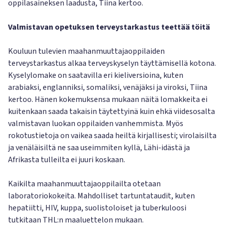
oppilasaineksen laadusta, Tiina kertoo.
Valmistavan opetuksen terveystarkastus teettää töitä
Kouluun tulevien maahanmuuttajaoppilaiden
terveystarkastus alkaa terveyskyselyn täyttämisellä kotona.
Kyselylomake on saatavilla eri kieliversioina, kuten
arabiaksi, englanniksi, somaliksi, venäjäksi ja viroksi, Tiina
kertoo. Hänen kokemuksensa mukaan näitä lomakkeita ei
kuitenkaan saada takaisin täytettyinä kuin ehkä viidesosalta
valmistavan luokan oppilaiden vanhemmista. Myös
rokotustietoja on vaikea saada heiltä kirjallisesti; virolaisilta
ja venäläisiltä ne saa useimmiten kyllä, Lähi-idästä ja
Afrikasta tulleilta ei juuri koskaan.
Kaikilta maahanmuuttajaoppilailta otetaan
laboratoriokokeita. Mahdolliset tartuntataudit, kuten
hepatiitti, HIV, kuppa, suolistoloiset ja tuberkuloosi
tutkitaan THL:n maaluettelon mukaan.