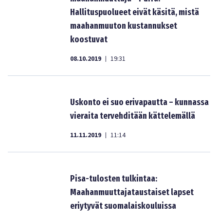
Hallituspuolueet eivät käsitä, mistä
maahanmuuton kustannukset
koostuvat
08.10.2019
19:31
|
Uskonto ei suo erivapautta – kunnassa
vieraita tervehditään kättelemällä
11.11.2019
11:14
|
Pisa-tulosten tulkintaa:
Maahanmuuttajataustaiset lapset
eriytyvät suomalaiskouluissa