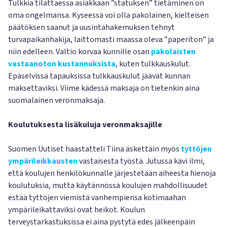
Tulkkia tilattaessa asiakkaan ”statuksen” tietäminen on
oma ongelmansa. Kyseessä voi olla pakolainen, kielteisen
päätöksen saanut ja uusintahakemuksen tehnyt
turvapaikanhakija, laittomasti maassa oleva ”paperiton” ja
niin edelleen. Valtio korvaa kunnille osan
pakolaisten
vastaanoton kustannuksista
, kuten tulkkauskulut.
Epäselvissä tapauksissa tulkkauskulut jäävät kunnan
maksettaviksi. Viime kädessä maksaja on tietenkin aina
suomalainen veronmaksaja.
Koulutuksesta lisäkuluja veronmaksajille
Suomen Uutiset haastatteli Tiina äskettäin myös
tyttöjen
ympärileikkausten
vastaisesta työstä. Jutussa kävi ilmi,
että koulujen henkilökunnalle järjestetään aiheesta hienoja
koulutuksia, mutta käytännössä koulujen mahdollisuudet
estää tyttöjen viemistä vanhempiensa kotimaahan
ympärileikattaviksi ovat heikot. Koulun
terveystarkastuksissa ei aina pystytä edes jälkeenpäin