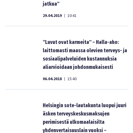
jatkua”
29.04.2019
10:41
|
”Luvut ovat karmeita” – Halla-aho:
laittomasti maassa olevien terveys- ja
sosiaalipalveluiden kustannuksia
aliarvioidaan johdonmukaisesti
06.04.2018
15:40
|
Helsingin sote-lautakunta luopui juuri
äsken terveyskeskusmaksujen
perimisestä ulkomaalaisilta
yhdenvertaisuuslain vuoksi –