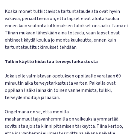
Koska monet tutkittavista tartuntataudeista ovat hyvin
vakavia, periaatteena on, että lapset eivät aloita koulua
ennen kuin seulontatutkimuksen tulokset on saatu. Tämä ei
Tiinan mukaan läheskään aina toteudu, vaan lapset ovat
ehtineet käydä koulua jo monta kuukautta, ennen kuin
tartuntatautitutkimukset tehdään.
Tulkin käyttö hidastaa terveystarkastusta
Jokaiselle valmistavan opetuksen oppilaalle varataan 60
minuutin aika terveystarkastusta varten. Paikalla ovat
oppilaan lisäksi ainakin toinen vanhemmista, tulkki,
terveydenhoitaja ja lääkäri.
Ongelmana on se, että monilla
maahanmuuttajavanhemmilla on vaikeuksia ymmärtää
sovituista ajoista kiinni pitämisen tärkeyttä. Tiina kertoo,
että jos vanhempi ei ilmesty sovittuna aikana paikalle,