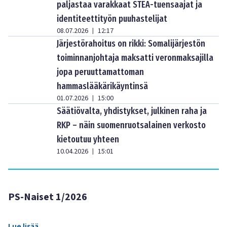
paljastaa varakkaat STEA-tuensaajat ja
identiteettityön puuhastelijat
08.07.2026
12:17
|
Järjestörahoitus on rikki: Somalijärjestön
toiminnanjohtaja maksatti veronmaksajilla
jopa peruuttamattoman
hammaslääkärikäyntinsä
01.07.2026
15:00
|
Säätiövalta, yhdistykset, julkinen raha ja
RKP – näin suomenruotsalainen verkosto
kietoutuu yhteen
10.04.2026
15:01
|
PS-Naiset 1/2026
Lue lisää