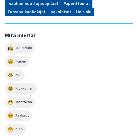
maahanmuuttajaoppilaat
Paperittomat
Turvapaikanhakijat
pakolaiset
Helsinki
Mitä mieltä?
Juuri Näin
Iloinen
Itku
Kiukkuinen
Mahtavaa
Rakkaus
Kjäh