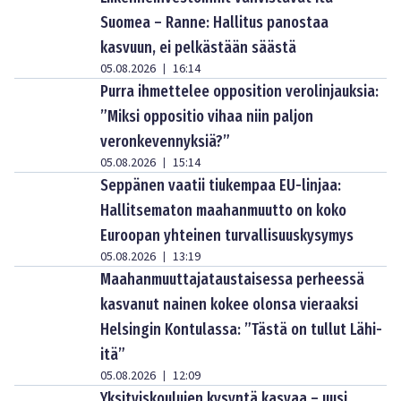
Suomea – Ranne: Hallitus panostaa
kasvuun, ei pelkästään säästä
05.08.2026
16:14
|
Purra ihmettelee opposition verolinjauksia:
”Miksi oppositio vihaa niin paljon
veronkevennyksiä?”
05.08.2026
15:14
|
Seppänen vaatii tiukempaa EU-linjaa:
Hallitsematon maahanmuutto on koko
Euroopan yhteinen turvallisuuskysymys
05.08.2026
13:19
|
Maahanmuuttajataustaisessa perheessä
kasvanut nainen kokee olonsa vieraaksi
Helsingin Kontulassa: ”Tästä on tullut Lähi-
itä”
05.08.2026
12:09
|
Yksityiskoulujen kysyntä kasvaa – uusi