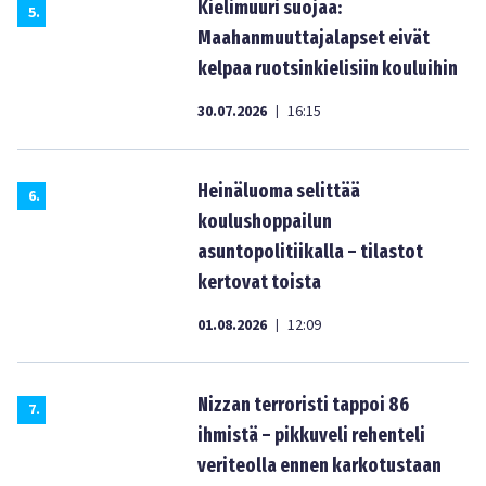
Kielimuuri suojaa:
5
.
Maahanmuuttajalapset eivät
kelpaa ruotsinkielisiin kouluihin
30.07.2026
16:15
|
Heinäluoma selittää
6
.
koulushoppailun
asuntopolitiikalla – tilastot
kertovat toista
01.08.2026
12:09
|
Nizzan terroristi tappoi 86
7
.
ihmistä – pikkuveli rehenteli
veriteolla ennen karkotustaan