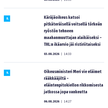
Käräjäoikeus katsoi
8
.
pitkäteräisellä veitsellä törkeän
ryöstön tehneen
maahanmuuttajan alaikäiseksi –
THL:n ikäarvio jäi ristiriitaiseksi
03.08.2026
14:33
|
Oikeusministeri Meri vie eläimet
9
.
rääkkääjiltä –
eläintenpitokiellon rikkomisesta
jatkossa jopa vankeutta
06.08.2026
14:27
|