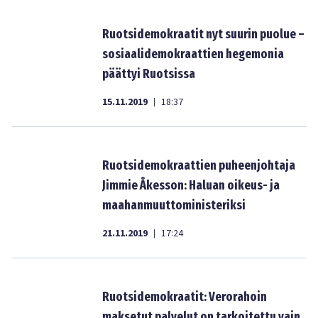
Ruotsidemokraatit nyt suurin puolue –
sosiaalidemokraattien hegemonia
päättyi Ruotsissa
15.11.2019
18:37
|
Ruotsidemokraattien puheenjohtaja
Jimmie Åkesson: Haluan oikeus- ja
maahanmuuttoministeriksi
21.11.2019
17:24
|
Ruotsidemokraatit: Verorahoin
maksetut palvelut on tarkoitettu vain