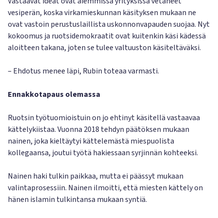
Vastaavat ideat ovat aiemmissa yrityksissä vetäneet
vesiperän, koska virkamieskunnan käsityksen mukaan ne
ovat vastoin perustuslaillista uskonnonvapauden suojaa. Nyt
kokoomus ja ruotsidemokraatit ovat kuitenkin käsi kädessä
aloitteen takana, joten se tulee valtuuston käsiteltäväksi.
– Ehdotus menee läpi, Rubin toteaa varmasti.
Ennakkotapaus olemassa
Ruotsin työtuomioistuin on jo ehtinyt käsitellä vastaavaa
kättelykiistaa. Vuonna 2018 tehdyn päätöksen mukaan
nainen, joka kieltäytyi kättelemästä miespuolista
kollegaansa, joutui työtä hakiessaan syrjinnän kohteeksi.
Nainen haki tulkin paikkaa, mutta ei päässyt mukaan
valintaprosessiin. Nainen ilmoitti, että miesten kättely on
hänen islamin tulkintansa mukaan syntiä.