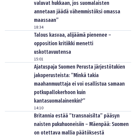
valuvat hukkaan, jos suomalaisten
annetaan jäädä vähemmistöksi omassa
maassaan”
18:34
Talous kasvaa, alijäämä pienenee –
opposition kritiikki menetti
uskottavuutensa
15:01
Ajatuspaja Suomen Perusta järjestötukien
jakoperusteista: ”Minkä takia
maahanmuuttaja ei voi osallistua samaan
potkupallokerhoon kuin
kantasuomalainenkin?”
14:10
Britannia estää ”transnaisilta” pääsyn
naisten pukuhuoneisiin – Mäenpää: Suomen
on otettava mallia päätöksestä