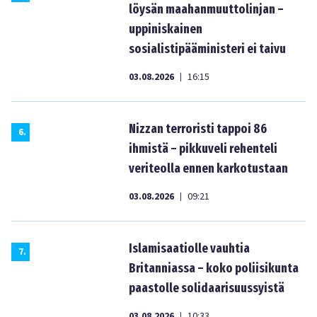
löysän maahanmuuttolinjan –
uppiniskainen
sosialistipääministeri ei taivu
03.08.2026
16:15
|
Nizzan terroristi tappoi 86
6
.
ihmistä – pikkuveli rehenteli
veriteolla ennen karkotustaan
03.08.2026
09:21
|
Islamisaatiolle vauhtia
7
.
Britanniassa – koko poliisikunta
paastolle solidaarisuussyistä
03.08.2026
10:33
|