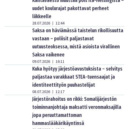
Kantaväestö muuttaa pois Itä-Helsingistä –
uudet koulurajat pakottavat perheet
liikkeelle
28.07.2026
12:44
|
Saksa on häviämässä taistelun rikollisuutta
vastaan – poliisit paljastavat
uutuusteoksessa, mistä asioista virallinen
Saksa vaikenee
09.07.2026
16:11
|
Kuka hyötyy järjestöavustuksista – selvitys
paljastaa varakkaat STEA-tuensaajat ja
identiteettityön puuhastelijat
08.07.2026
12:17
|
Järjestörahoitus on rikki: Somalijärjestön
toiminnanjohtaja maksatti veronmaksajilla
jopa peruuttamattoman
hammaslääkärikäyntinsä