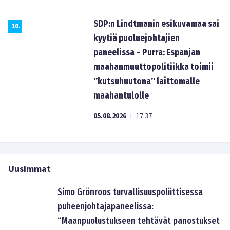
SDP:n Lindtmanin esikuvamaa sai
10
.
kyytiä puoluejohtajien
paneelissa – Purra: Espanjan
maahanmuuttopolitiikka toimii
”kutsuhuutona” laittomalle
maahantulolle
05.08.2026
17:37
|
Uusimmat
Simo Grönroos turvallisuuspoliittisessa
puheenjohtajapaneelissa:
“Maanpuolustukseen tehtävät panostukset