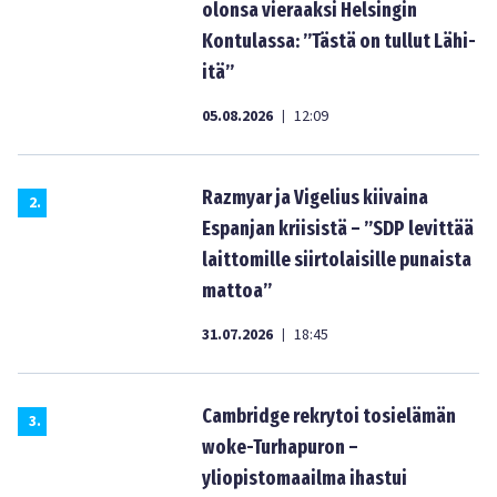
olonsa vieraaksi Helsingin
Kontulassa: ”Tästä on tullut Lähi-
itä”
05.08.2026
12:09
|
Razmyar ja Vigelius kiivaina
2
.
Espanjan kriisistä – ”SDP levittää
laittomille siirtolaisille punaista
mattoa”
31.07.2026
18:45
|
Cambridge rekrytoi tosielämän
3
.
woke-Turhapuron –
yliopistomaailma ihastui