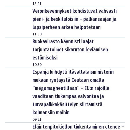
13:21
Veronkevennykset kohdistuvat vahvasti
pieni- ja keskituloisiin – palkansaajan ja
lapsiperheen arkea helpotetaan
11:39
Ruokavirasto käynnisti laajat
torjuntatoimet sikaruton leviämisen
estämiseksi
10:30
Espanja kiihdytti itävaltalaisministerin
mukaan ryntäystä Ceutaan omalla
”megamagneetillaan” – EU:n rajoille
vaaditaan tiukempaa valvontaa ja
turvapaikkakäsittelyn siirtämistä
kolmansiin maihin
09:21
Eläintenpitokiellon tiukentaminen etenee –