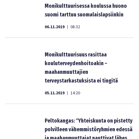
Monikulttuurisessa koulussa huono
suomi tarttuu suomalaislapsiinkin
06.11.2019
08:32
|
Monikulttuurisuus rasittaa
kouluterveydenhoitoakin –
maahanmuuttajien
terveystarkastuksista ei tingitä
05.11.2019
14:20
|
Peltokangas: ”Yhteiskunta on pistetty
polvilleen vähemmistöryhmien edessä
ja maahanmuuttajat nauttivat lähes