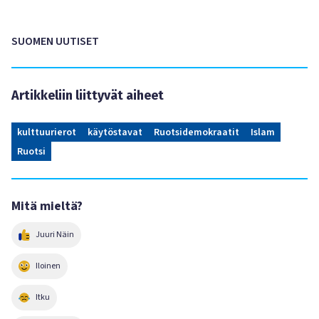
SUOMEN UUTISET
Artikkeliin liittyvät aiheet
kulttuurierot
käytöstavat
Ruotsidemokraatit
Islam
Ruotsi
Mitä mieltä?
Juuri Näin
Iloinen
Itku