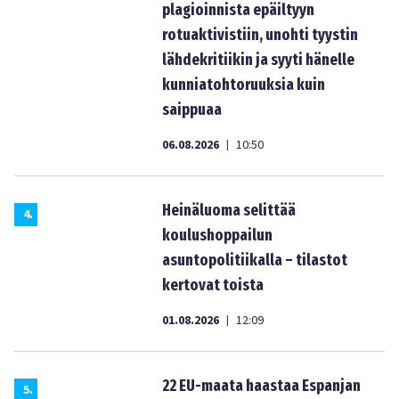
plagioinnista epäiltyyn
rotuaktivistiin, unohti tyystin
lähdekritiikin ja syyti hänelle
kunniatohtoruuksia kuin
saippuaa
06.08.2026
10:50
|
Heinäluoma selittää
4
.
koulushoppailun
asuntopolitiikalla – tilastot
kertovat toista
01.08.2026
12:09
|
22 EU-maata haastaa Espanjan
5
.