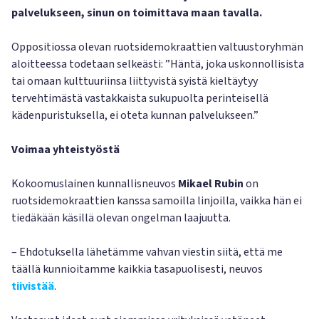
palvelukseen, sinun on toimittava maan tavalla.
Oppositiossa olevan ruotsidemokraattien valtuustoryhmän
aloitteessa todetaan selkeästi: ”Häntä, joka uskonnollisista
tai omaan kulttuuriinsa liittyvistä syistä kieltäytyy
tervehtimästä vastakkaista sukupuolta perinteisellä
kädenpuristuksella, ei oteta kunnan palvelukseen.”
Voimaa yhteistyöstä
Kokoomuslainen kunnallisneuvos
Mikael Rubin
on
ruotsidemokraattien kanssa samoilla linjoilla, vaikka hän ei
tiedäkään käsillä olevan ongelman laajuutta.
– Ehdotuksella lähetämme vahvan viestin siitä, että me
täällä kunnioitamme kaikkia tasapuolisesti, neuvos
tiivistää
.