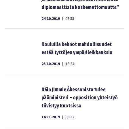
diplomaattista koskemattomuutta”
24.10.2019
09:55
|
Kouluilla kehnot mahdollisuudet
estää tyttöjen ympärileikkauksia
25.10.2019
10:24
|
Näin Jimmie Åkessonista tulee
pääministeri – opposition yhteistyö
tiivistyy Ruotsissa
14.11.2019
09:32
|