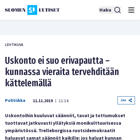
Haku
LEHTIKUVA
Uskonto ei suo erivapautta –
kunnassa vieraita tervehditään
kättelemällä
Politiikka
Jaa
11.11.2019
11:14
|
Uskontoihin kuuluvat säännöt, tavat ja tottumukset
tuottavat jatkuvasti yllätyksiä monikulttuurisessa
ympäristössä. Trelleborgissa ruotsidemokraatit
haluavat samat säännöt kaikille: jos haluat kunnan