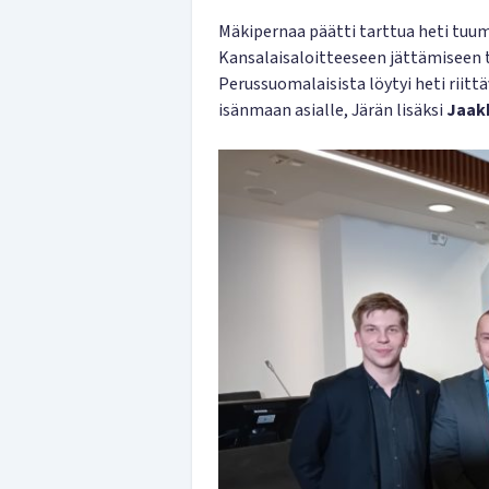
Mäkipernaa päätti tarttua heti tuuma
Kansalaisaloitteeseen jättämiseen t
Perussuomalaisista löytyi heti riit
isänmaan asialle, Järän lisäksi
Jaak