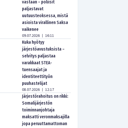
vastaan – poliisit
paljastavat
uutuusteoksessa, mistä
asioista virallinen Saksa
vaikenee
09.07.2026
16:11
|
Kuka hyötyy
järjestöavustuksista –
selvitys paljastaa
varakkaat STEA-
tuensaajat ja
identiteettityön
puuhastelijat
08.07.2026
12:17
|
Järjestörahoitus on rikki:
Somalijärjestön
toiminnanjohtaja
maksatti veronmaksajilla
jopa peruuttamattoman