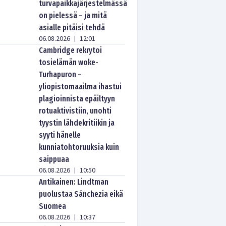
turvapaikkajärjestelmässä
on pielessä – ja mitä
asialle pitäisi tehdä
06.08.2026
12:01
|
Cambridge rekrytoi
tosielämän woke-
Turhapuron –
yliopistomaailma ihastui
plagioinnista epäiltyyn
rotuaktivistiin, unohti
tyystin lähdekritiikin ja
syyti hänelle
kunniatohtoruuksia kuin
saippuaa
06.08.2026
10:50
|
Antikainen: Lindtman
puolustaa Sánchezia eikä
Suomea
06.08.2026
10:37
|