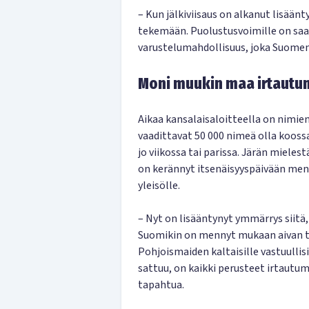
– Kun jälkiviisaus on alkanut lisää
tekemään. Puolustusvoimille on saat
varustelumahdollisuus, joka Suomen 
Moni muukin maa irtaut
Aikaa kansalaisaloitteella on nimie
vaadittavat 50 000 nimeä olla koossa
jo viikossa tai parissa. Järän miele
on kerännyt itsenäisyyspäivään menn
yleisölle.
– Nyt on lisääntynyt ymmärrys siitä, 
Suomikin on mennyt mukaan aivan toi
Pohjoismaiden kaltaisille vastuullisi
sattuu, on kaikki perusteet irtautumi
tapahtua.