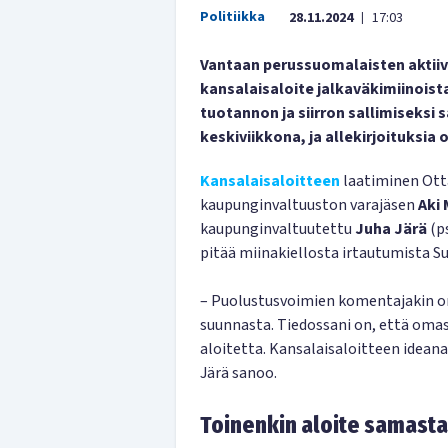
Politiikka
28.11.2024
17:03
|
Vantaan perussuomalaisten aktiiv
kansalaisaloite jalkaväkimiinoista
tuotannon ja siirron sallimiseksi s
keskiviikkona, ja allekirjoituksia ol
Kansalaisaloitteen
laatiminen Ott
kaupunginvaltuuston varajäsen
Aki
kaupunginvaltuutettu
Juha Järä
(ps
pitää miinakiellosta irtautumista S
– Puolustusvoimien komentajakin on
suunnasta. Tiedossani on, että oma
aloitetta. Kansalaisaloitteen idean
Järä sanoo.
Toinenkin aloite samasta 