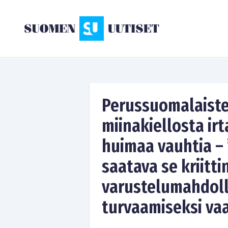
Perussuomalaiste
miinakiellosta ir
huimaa vauhtia –
saatava se kriitti
varustelumahdoll
turvaamiseksi va