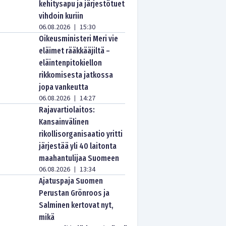
kehitysapu ja järjestötuet
vihdoin kuriin
06.08.2026
15:30
|
Oikeusministeri Meri vie
eläimet rääkkääjiltä –
eläintenpitokiellon
rikkomisesta jatkossa
jopa vankeutta
06.08.2026
14:27
|
Rajavartiolaitos:
Kansainvälinen
rikollisorganisaatio yritti
järjestää yli 40 laitonta
maahantulijaa Suomeen
06.08.2026
13:34
|
Ajatuspaja Suomen
Perustan Grönroos ja
Salminen kertovat nyt,
mikä