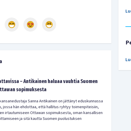
Lu
P
Lu
a
kattavissa – Antikainen haluaa vauhtia Suomen
Ottawan sopimuksesta
kansanedustaja Sanna Antikainen on jättänyt eduskunnassa
 jossa hän ehdottaa, että hallitus ryhtyy toimenpiteisiin,
men irtautumiseen Ottawan sopimuksesta, oman kansallisen
ittamiseen ja sitä kautta Suomen puolustuksen