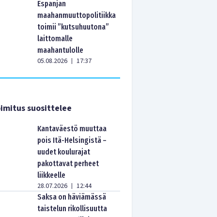
Espanjan
maahanmuuttopolitiikka
toimii ”kutsuhuutona”
laittomalle
maahantulolle
05.08.2026
17:37
|
imitus suosittelee
Kantaväestö muuttaa
pois Itä-Helsingistä –
uudet koulurajat
pakottavat perheet
liikkeelle
28.07.2026
12:44
|
Saksa on häviämässä
taistelun rikollisuutta