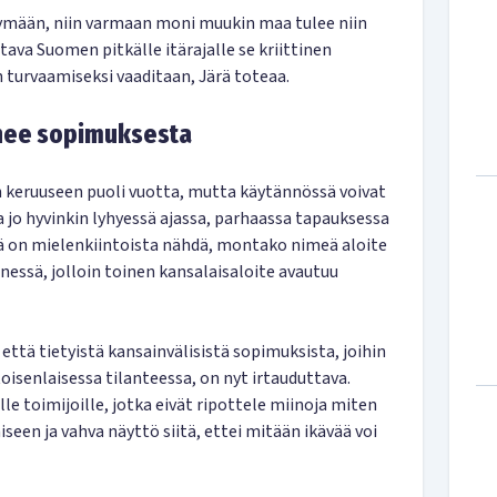
ntymään, niin varmaan moni muukin maa tulee niin
ava Suomen pitkälle itärajalle se kriittinen
turvaamiseksi vaaditaan, Järä toteaa.
unee sopimuksesta
n keruuseen puoli vuotta, mutta käytännössä voivat
 jo hyvinkin lyhyessä ajassa, parhaassa tapauksessa
stä on mielenkiintoista nähdä, montako nimeä aloite
essä, jolloin toinen kansalaisaloite avautuu
että tietyistä kansainvälisistä sopimuksista, joihin
senlaisessa tilanteessa, on nyt irtauduttava.
lle toimijoille, jotka eivät ripottele miinoja miten
seen ja vahva näyttö siitä, ettei mitään ikävää voi