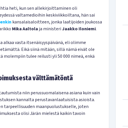
htia heti, kun sen allekirjoittaminen oli
eydessä valtamedioihin keskiviikkoiltana, hän sai
senkin
kansalaisaloitteen, jonka laatijoiden joukossa
arikko
Mika Aaltola
ja ministeri
Jaakko Iloniemi
.
a alkaa vasta itsenäisyyspäivänä, eli olimme
etämättä. Eikä siinä mitään, sillä nämä eivät ole
ttä molempiin tulee reilusti yli 50 000 nimeä, enkä
pimuksesta välttämätöntä
tautumista niin perussuomalaisena asiana kuin vain
ustuksen kannalta perustavanlaatuisista asioista.
en tarpeellisuuden maanpuolustukselle, joten
ksesta olisi Järän mielestä kaikin tavoin