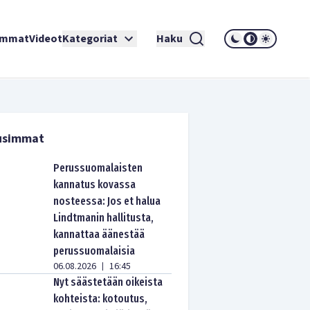
immat
Videot
Kategoriat
Haku
usimmat
Perussuomalaisten
kannatus kovassa
nosteessa: Jos et halua
Lindtmanin hallitusta,
kannattaa äänestää
perussuomalaisia
06.08.2026
16:45
|
Nyt säästetään oikeista
kohteista: kotoutus,