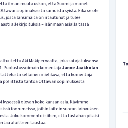
 että ilman muuta uskon, että Suomi ja monet
ttawan sopimuksesta samoista syistä. Eikä se ole
 josta länsimaita on irtautunut ja tulee
aasti allekirjoituksia – isänmaan asialla tässä
valtuutettu Aki Mäkipernaalta, joka sai ajatuksensa
To
1. Puolustusvoimain komentaja
Janne Jaakkolan
stattelusta sellainen mielikuva, että komentaja
tä poliittista tahtoa Ottawan sopimuksesta
oi kyseessä olevan koko kansan asia. Kävimme
sissä foorumeissa, joihin laitoin suoran lainauksen
ta. Joku kommentoi siihen, että tästähän pitäisi
ertaa aloitteen taustaa.