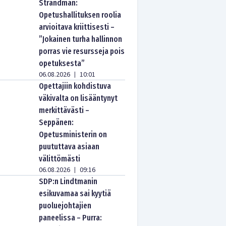
Strandman:
Opetushallituksen roolia
arvioitava kriittisesti –
”Jokainen turha hallinnon
porras vie resursseja pois
opetuksesta”
06.08.2026
10:01
|
Opettajiin kohdistuva
väkivalta on lisääntynyt
merkittävästi –
Seppänen:
Opetusministerin on
puututtava asiaan
välittömästi
06.08.2026
09:16
|
SDP:n Lindtmanin
esikuvamaa sai kyytiä
puoluejohtajien
paneelissa – Purra: