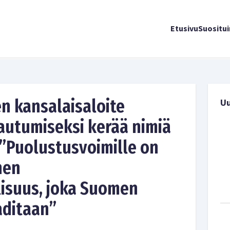
Etusivu
Suositu
n kansalaisaloite
U
tautumiseksi kerää nimiä
 ”Puolustusvoimille on
nen
isuus, joka Suomen
aditaan”