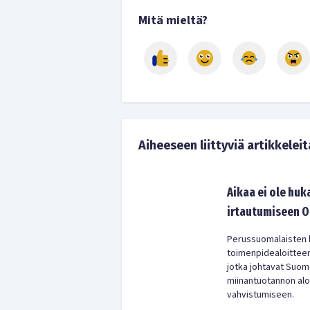
Mitä mieltä?
Aiheeseen liittyviä artikkeleit
Aikaa ei ole hu
irtautumiseen 
Perussuomalaisten 
toimenpidealoitteen,
jotka johtavat Suo
miinantuotannon alo
vahvistumiseen.