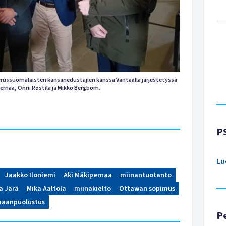
perussuomalaisten kansanedustajien kanssa Vantaalla järjestetyssä
ernaa, Onni Rostila ja Mikko Bergbom.
P
Lu
Jaakko Iloniemi
Aki Mäkipernaa
miinantuotanto
a Järä
Mika Aaltola
miinakielto
Ottawan sopimus
aanpuolustus
P