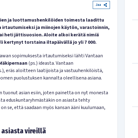
Jaa
ien ja luottamushenkilöiden toimesta laadittu
 irtautumiseksi ja miinojen käytön, varastoinnin,
ai heti jättisuosion. Aloite alkoi kerätä nimiä
i kertynyt torstaina iltapäivällä jo yli 7 000.
awan sopimuksesta irtautumiseksi lähti Vantaan
 Mäkipernaan
(ps.) ideasta. Vantaan
.), eräs aloitteen laatijoista ja vastuuhenkilöistä,
uomen puolustuksen kannalta oleellisena asiana.
 tuonut asian esiin, joten painetta on nyt monesta
sta eduskuntaryhmästäkin on asiasta tehty
a on se, että saadaan myös kansan ääni kuulumaan,
asiasta vireillä