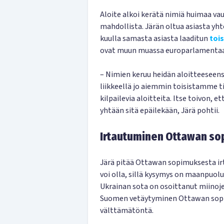
Aloite alkoi kerätä nimiä huimaa vau
mahdollista. Järän oltua asiasta yht
kuulla samasta asiasta laaditun
toi
ovat muun muassa europarlamenta
– Nimien keruu heidän aloitteeseens
liikkeellä jo aiemmin toisistamme ti
kilpailevia aloitteita. Itse toivon, e
yhtään sitä epäilekään, Järä pohtii.
Irtautuminen Ottawan so
Järä pitää Ottawan sopimuksesta ir
voi olla, sillä kysymys on maanpuol
Ukrainan sota on osoittanut miinoj
Suomen vetäytyminen Ottawan sopimu
välttämätöntä.