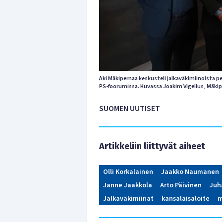
Aki Mäkipernaa keskusteli jalkaväkimiinoista 
PS-foorumissa. Kuvassa Joakim Vigelius, Mäkip
SUOMEN UUTISET
Artikkeliin liittyvät aiheet
Olli Korkalainen
Jaakko Naumanen
Janne Jaakkola
Arto Päivinen
Juh
Jalkaväkimiinat
kansalaisaloite
m