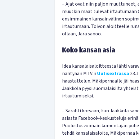
– Ajat ovat niin paljon muuttuneet,
muutkin maat tulevat irtautumaan O
ensimmäinen kansainvälinen sopimus,
irtautumaan. Toivon aloitteelle runs
ollaan, Järä sanoo.
Koko kansan asia
Idea kansalaisaloitteesta lähti vara
nähtyään MTV:n
Uutisextrassa
23.1
haastattelun. Mäkipernaalle jäi haa
Jaakkola pyysi suomalaisilta yhteis
irtautumiseksi.
– Särähti korvaan, kun Jaakkola san
asiasta Facebook-keskusteluja erinäi
Puolustusvoimain komentajan puhees
tehdä kansalaisaloite, Mäkipernaa k