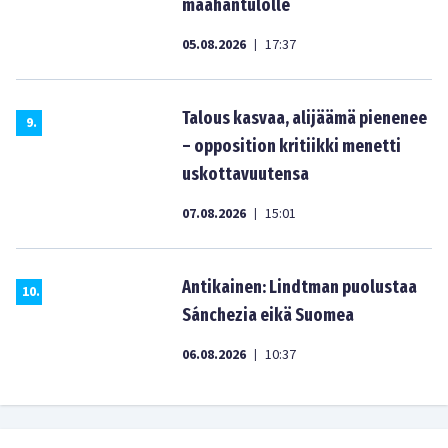
maahantulolle
05.08.2026
17:37
|
Talous kasvaa, alijäämä pienenee
9
.
– opposition kritiikki menetti
uskottavuutensa
07.08.2026
15:01
|
Antikainen: Lindtman puolustaa
10
.
Sánchezia eikä Suomea
06.08.2026
10:37
|