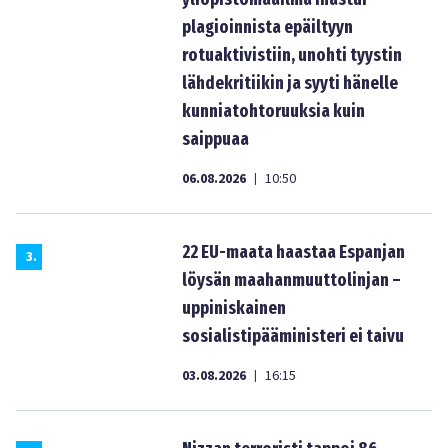
plagioinnista epäiltyyn
rotuaktivistiin, unohti tyystin
lähdekritiikin ja syyti hänelle
kunniatohtoruuksia kuin
saippuaa
06.08.2026
10:50
|
22 EU-maata haastaa Espanjan
3
.
löysän maahanmuuttolinjan –
uppiniskainen
sosialistipääministeri ei taivu
03.08.2026
16:15
|