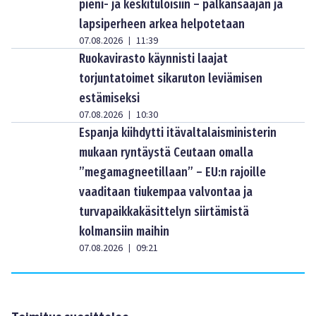
pieni- ja keskituloisiin – palkansaajan ja
lapsiperheen arkea helpotetaan
07.08.2026
11:39
|
Ruokavirasto käynnisti laajat
torjuntatoimet sikaruton leviämisen
estämiseksi
07.08.2026
10:30
|
Espanja kiihdytti itävaltalaisministerin
mukaan ryntäystä Ceutaan omalla
”megamagneetillaan” – EU:n rajoille
vaaditaan tiukempaa valvontaa ja
turvapaikkakäsittelyn siirtämistä
kolmansiin maihin
07.08.2026
09:21
|