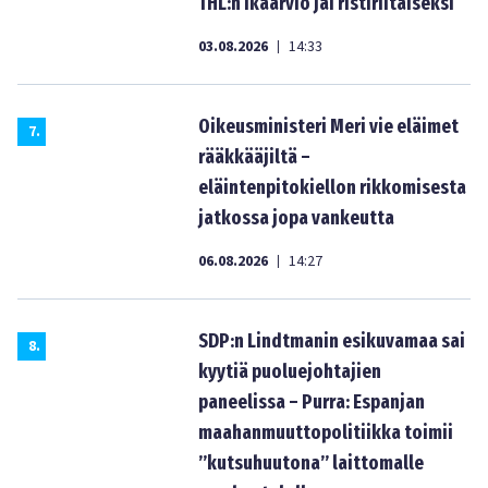
THL:n ikäarvio jäi ristiriitaiseksi
03.08.2026
14:33
|
Oikeusministeri Meri vie eläimet
7
.
rääkkääjiltä –
eläintenpitokiellon rikkomisesta
jatkossa jopa vankeutta
06.08.2026
14:27
|
SDP:n Lindtmanin esikuvamaa sai
8
.
kyytiä puoluejohtajien
paneelissa – Purra: Espanjan
maahanmuuttopolitiikka toimii
”kutsuhuutona” laittomalle