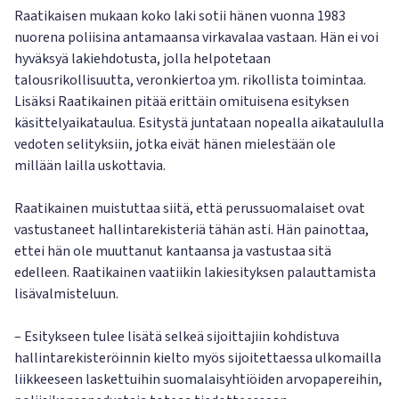
Raatikaisen mukaan koko laki sotii hänen vuonna 1983
nuorena poliisina antamaansa virkavalaa vastaan. Hän ei voi
hyväksyä lakiehdotusta, jolla helpotetaan
talousrikollisuutta, veronkiertoa ym. rikollista toimintaa.
Lisäksi Raatikainen pitää erittäin omituisena esityksen
käsittelyaikataulua. Esitystä juntataan nopealla aikataululla
vedoten selityksiin, jotka eivät hänen mielestään ole
millään lailla uskottavia.
Raatikainen muistuttaa siitä, että perussuomalaiset ovat
vastustaneet hallintarekisteriä tähän asti. Hän painottaa,
ettei hän ole muuttanut kantaansa ja vastustaa sitä
edelleen. Raatikainen vaatiikin lakiesityksen palauttamista
lisävalmisteluun.
– Esitykseen tulee lisätä selkeä sijoittajiin kohdistuva
hallintarekisteröinnin kielto myös sijoitettaessa ulkomailla
liikkeeseen laskettuihin suomalaisyhtiöiden arvopapereihin,