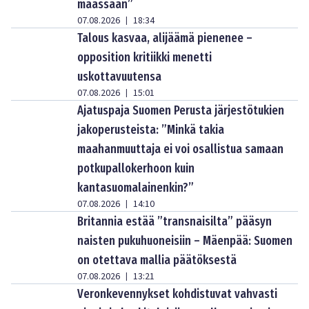
maassaan”
07.08.2026
18:34
|
Talous kasvaa, alijäämä pienenee –
opposition kritiikki menetti
uskottavuutensa
07.08.2026
15:01
|
Ajatuspaja Suomen Perusta järjestötukien
jakoperusteista: ”Minkä takia
maahanmuuttaja ei voi osallistua samaan
potkupallokerhoon kuin
kantasuomalainenkin?”
07.08.2026
14:10
|
Britannia estää ”transnaisilta” pääsyn
naisten pukuhuoneisiin – Mäenpää: Suomen
on otettava mallia päätöksestä
07.08.2026
13:21
|
Veronkevennykset kohdistuvat vahvasti