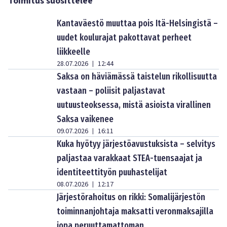
Toimitus suosittelee
Kantaväestö muuttaa pois Itä-Helsingistä –
uudet koulurajat pakottavat perheet
liikkeelle
28.07.2026
12:44
|
Saksa on häviämässä taistelun rikollisuutta
vastaan – poliisit paljastavat
uutuusteoksessa, mistä asioista virallinen
Saksa vaikenee
09.07.2026
16:11
|
Kuka hyötyy järjestöavustuksista – selvitys
paljastaa varakkaat STEA-tuensaajat ja
identiteettityön puuhastelijat
08.07.2026
12:17
|
Järjestörahoitus on rikki: Somalijärjestön
toiminnanjohtaja maksatti veronmaksajilla
jopa peruuttamattoman