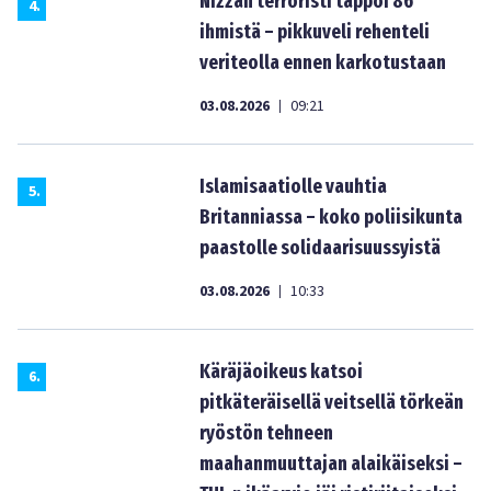
Nizzan terroristi tappoi 86
4
.
ihmistä – pikkuveli rehenteli
veriteolla ennen karkotustaan
03.08.2026
09:21
|
Islamisaatiolle vauhtia
5
.
Britanniassa – koko poliisikunta
paastolle solidaarisuussyistä
03.08.2026
10:33
|
Käräjäoikeus katsoi
6
.
pitkäteräisellä veitsellä törkeän
ryöstön tehneen
maahanmuuttajan alaikäiseksi –