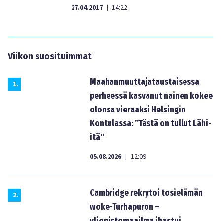
27.04.2017
14:22
|
Viikon suosituimmat
Maahanmuuttajataustaisessa
1
.
perheessä kasvanut nainen kokee
olonsa vieraaksi Helsingin
Kontulassa: ”Tästä on tullut Lähi-
itä”
05.08.2026
12:09
|
Cambridge rekrytoi tosielämän
2
.
woke-Turhapuron –
yliopistomaailma ihastui