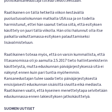
poliisikansanedustaja toteaa tiedotteessaan.
Raatikainen on tällä hetkellä viikon kestävällä
puolustusvaliokunnan matkalla USA:ssa ja on todella
harmistunut, ettei hän saanut tietoa siitä, että esityksen
käsittely on juuri tällä viikolla. Hän olisi halunnut olla itse
paikalla vaikuttamassa esityksen palauttamiseksi
lisävalmisteluun.
Raatikainen toteaa myös, että on varsin kummallista, että
Iltasanomissa oli jo aamulla 2.5.2017 tieto hallintarekisterin
käsittelystä, mutta eduskunnan päiväjärjestyksessä sitä ei
näkynyt ennen kuin pari tuntia myöhemmin.
Kansanedustajan tulee saada tieto päiväjärjestyksestä
ensisijaisesti eduskunnan sisäisiltä sivuilta eikä mediasta.
Raatikainen vaatii, että kyseinen menettelytapa selvitetään
eduskunnassa ennen lakiesityksen jatkokäsittelyä.
SUOMEN UUTISET