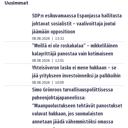
Uusimmat
SDP:n esikuvamaassa Espanjassa hallitusta
johtavat sosialistit – vaalivoittaja joutui
jäämään oppositioon
08.08.2026
13:32
|
”Meillä ei ole roskakalaa” – mikkeliläinen
kalayrittäjä panostaa vain kotimaiseen
08.08.2026
12:01
|
Yhteisöveron lasku ei mene hukkaan – se
jää yritykseen investoinneiksi ja palkkoihin
08.08.2026
10:05
|
Simo Grönroos turvallisuuspoliittisessa
puheenjohtajapaneelissa:
“Maanpuolustukseen tehtävät panostukset
valuvat hukkaan, jos suomalaisten
annetaan jäädä vähemmistöksi omassa