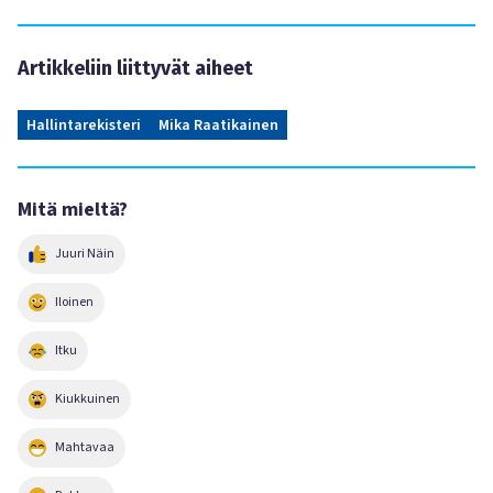
Artikkeliin liittyvät aiheet
Hallintarekisteri
Mika Raatikainen
Mitä mieltä?
Juuri Näin
Iloinen
Itku
Kiukkuinen
Mahtavaa