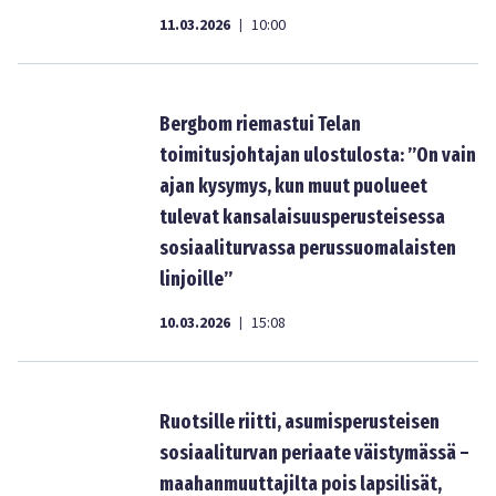
11.03.2026
10:00
|
Bergbom riemastui Telan
toimitusjohtajan ulostulosta: ”On vain
ajan kysymys, kun muut puolueet
tulevat kansalaisuusperusteisessa
sosiaaliturvassa perussuomalaisten
linjoille”
10.03.2026
15:08
|
Ruotsille riitti, asumisperusteisen
sosiaaliturvan periaate väistymässä –
maahanmuuttajilta pois lapsilisät,