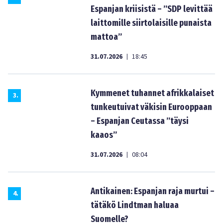
Espanjan kriisistä – ”SDP levittää
laittomille siirtolaisille punaista
mattoa”
31.07.2026
18:45
|
Kymmenet tuhannet afrikkalaiset
3
.
tunkeutuivat väkisin Eurooppaan
– Espanjan Ceutassa ”täysi
kaaos”
31.07.2026
08:04
|
Antikainen: Espanjan raja murtui –
4
.
tätäkö Lindtman haluaa
Suomelle?