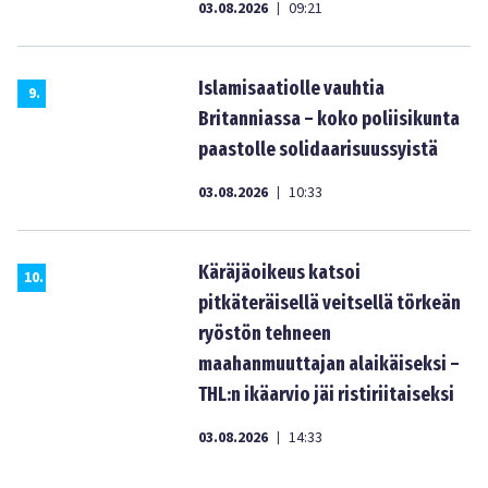
03.08.2026
09:21
|
Islamisaatiolle vauhtia
9
.
Britanniassa – koko poliisikunta
paastolle solidaarisuussyistä
03.08.2026
10:33
|
Käräjäoikeus katsoi
10
.
pitkäteräisellä veitsellä törkeän
ryöstön tehneen
maahanmuuttajan alaikäiseksi –
THL:n ikäarvio jäi ristiriitaiseksi
03.08.2026
14:33
|