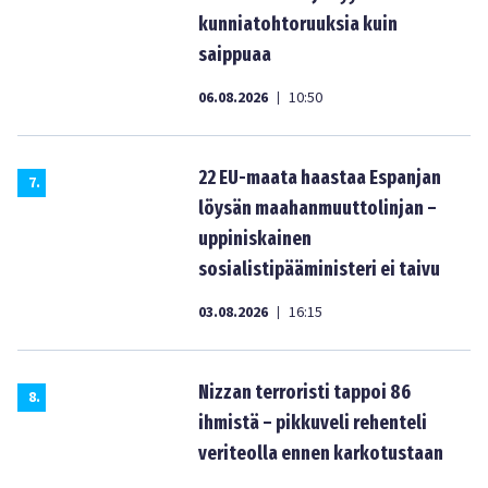
kunniatohtoruuksia kuin
saippuaa
06.08.2026
10:50
|
22 EU-maata haastaa Espanjan
7
.
löysän maahanmuuttolinjan –
uppiniskainen
sosialistipääministeri ei taivu
03.08.2026
16:15
|
Nizzan terroristi tappoi 86
8
.
ihmistä – pikkuveli rehenteli
veriteolla ennen karkotustaan