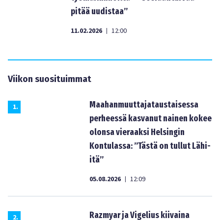
pitää uudistaa”
11.02.2026
12:00
|
Viikon suosituimmat
Maahanmuuttajataustaisessa
1
.
perheessä kasvanut nainen kokee
olonsa vieraaksi Helsingin
Kontulassa: ”Tästä on tullut Lähi-
itä”
05.08.2026
12:09
|
Razmyar ja Vigelius kiivaina
2
.