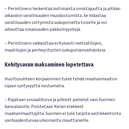
– Perintövero heikentää kotimaista omistajuutta ja pitkän
aikavälin varallisuuden muodostumista. Se hidastaa
varallisuuden siirtymistä sukupolvelta toiselle ja voi
aiheuttaa omaisuuden pakkomyyntejä.
– Perintövero vaikeuttaa erityisesti metsätilojen,
maatilojen ja perheyritysten sukupolvenvaihdoksia.
Kehitysavun maksaminen lopetettava
Huoltosuhteen korjaaminen tulee tehdä maahanmuuton
sijaan syntyvyyttä nostamalla.
– Rajataan sosiaaliturva ja julkiset palvelut vain Suomen
kansalaisille. Poistetaan Kelan eläkkeet
maahanmuuttajilta: Suomen ei tule tarjota vastikkeetonta
vanhuudenturvaa ulkomailta muuttaneille.