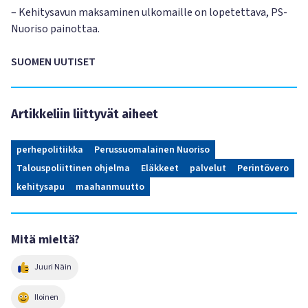
– Kehitysavun maksaminen ulkomaille on lopetettava, PS-
Nuoriso painottaa.
SUOMEN UUTISET
Artikkeliin liittyvät aiheet
perhepolitiikka
Perussuomalainen Nuoriso
Talouspoliittinen ohjelma
Eläkkeet
palvelut
Perintövero
kehitysapu
maahanmuutto
Mitä mieltä?
Juuri Näin
Iloinen