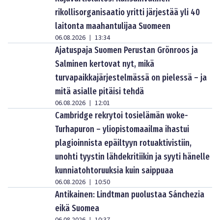
rikollisorganisaatio yritti järjestää yli 40
laitonta maahantulijaa Suomeen
06.08.2026
13:34
|
Ajatuspaja Suomen Perustan Grönroos ja
Salminen kertovat nyt, mikä
turvapaikkajärjestelmässä on pielessä – ja
mitä asialle pitäisi tehdä
06.08.2026
12:01
|
Cambridge rekrytoi tosielämän woke-
Turhapuron – yliopistomaailma ihastui
plagioinnista epäiltyyn rotuaktivistiin,
unohti tyystin lähdekritiikin ja syyti hänelle
kunniatohtoruuksia kuin saippuaa
06.08.2026
10:50
|
Antikainen: Lindtman puolustaa Sánchezia
eikä Suomea
|