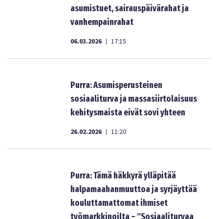
asumistuet, sairauspäivärahat ja
vanhempainrahat
06.03.2026
17:15
|
Purra: Asumisperusteinen
sosiaaliturva ja massasiirtolaisuus
kehitysmaista eivät sovi yhteen
26.02.2026
11:20
|
Purra: Tämä häkkyrä ylläpitää
halpamaahanmuuttoa ja syrjäyttää
kouluttamattomat ihmiset
työmarkkinoilta – ”Sosiaaliturvaa