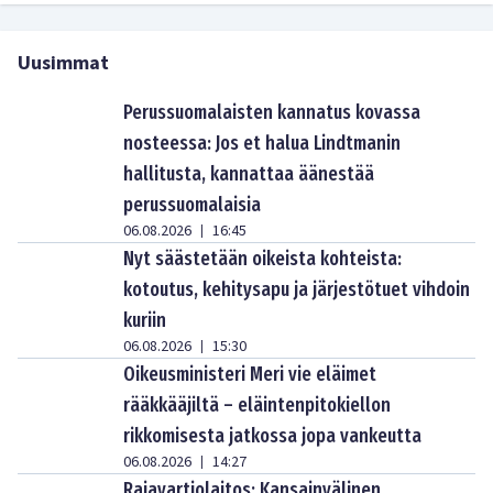
Uusimmat
Perussuomalaisten kannatus kovassa
nosteessa: Jos et halua Lindtmanin
hallitusta, kannattaa äänestää
perussuomalaisia
06.08.2026
16:45
|
Nyt säästetään oikeista kohteista:
kotoutus, kehitysapu ja järjestötuet vihdoin
kuriin
06.08.2026
15:30
|
Oikeusministeri Meri vie eläimet
rääkkääjiltä – eläintenpitokiellon
rikkomisesta jatkossa jopa vankeutta
06.08.2026
14:27
|
Rajavartiolaitos: Kansainvälinen