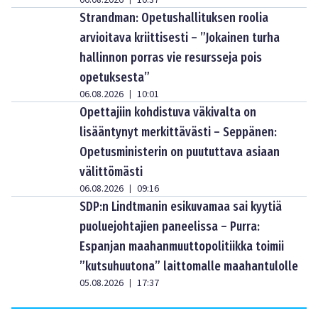
06.08.2026
10:37
Strandman: Opetushallituksen roolia
arvioitava kriittisesti – ”Jokainen turha
hallinnon porras vie resursseja pois
opetuksesta”
06.08.2026
10:01
|
Opettajiin kohdistuva väkivalta on
lisääntynyt merkittävästi – Seppänen:
Opetusministerin on puututtava asiaan
välittömästi
06.08.2026
09:16
|
SDP:n Lindtmanin esikuvamaa sai kyytiä
puoluejohtajien paneelissa – Purra:
Espanjan maahanmuuttopolitiikka toimii
”kutsuhuutona” laittomalle maahantulolle
05.08.2026
17:37
|