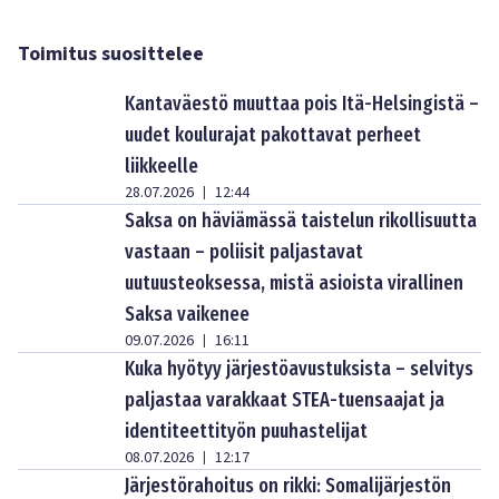
Toimitus suosittelee
Kantaväestö muuttaa pois Itä-Helsingistä –
uudet koulurajat pakottavat perheet
liikkeelle
28.07.2026
12:44
|
Saksa on häviämässä taistelun rikollisuutta
vastaan – poliisit paljastavat
uutuusteoksessa, mistä asioista virallinen
Saksa vaikenee
09.07.2026
16:11
|
Kuka hyötyy järjestöavustuksista – selvitys
paljastaa varakkaat STEA-tuensaajat ja
identiteettityön puuhastelijat
08.07.2026
12:17
|
Järjestörahoitus on rikki: Somalijärjestön