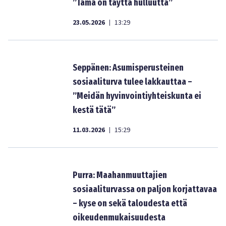
”Tämä on täyttä hulluutta”
23.05.2026
13:29
|
Seppänen: Asumisperusteinen
sosiaaliturva tulee lakkauttaa –
”Meidän hyvinvointiyhteiskunta ei
kestä tätä”
11.03.2026
15:29
|
Purra: Maahanmuuttajien
sosiaaliturvassa on paljon korjattavaa
– kyse on sekä taloudesta että
oikeudenmukaisuudesta