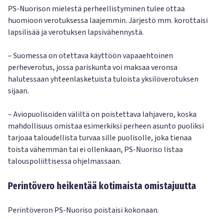
PS-Nuorison mielestä perheellistyminen tulee ottaa
huomioon verotuksessa laajemmin. Järjestö mm. korottaisi
lapsilisää ja verotuksen lapsivähennystä.
– Suomessa on otettava käyttöön vapaaehtoinen
perheverotus, jossa pariskunta voi maksaa veronsa
halutessaan yhteenlasketuista tuloista yksilöverotuksen
sijaan.
– Aviopuolisoiden väliltä on poistettava lahjavero, koska
mahdollisuus omistaa esimerkiksi perheen asunto puoliksi
tarjoaa taloudellista turvaa sille puolisolle, joka tienaa
toista vähemmän tai ei ollenkaan, PS-Nuoriso listaa
talouspoliittisessa ohjelmassaan.
Perintövero heikentää kotimaista omistajuutta
Perintöveron PS-Nuoriso poistaisi kokonaan.