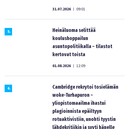
31.07.2026
09:01
|
Heinäluoma selittää
5
.
koulushoppailun
asuntopolitiikalla – tilastot
kertovat toista
01.08.2026
12:09
|
Cambridge rekrytoi tosielämän
6
.
woke-Turhapuron –
yliopistomaailma ihastui
plagioinnista epäiltyyn
rotuaktivistiin, unohti tyystin
lähdekritiikin ja syyti hänelle