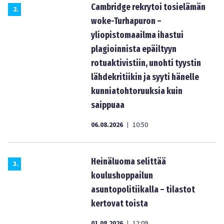
Cambridge rekrytoi tosielämän
2
.
woke-Turhapuron –
yliopistomaailma ihastui
plagioinnista epäiltyyn
rotuaktivistiin, unohti tyystin
lähdekritiikin ja syyti hänelle
kunniatohtoruuksia kuin
saippuaa
06.08.2026
10:50
|
Heinäluoma selittää
3
.
koulushoppailun
asuntopolitiikalla – tilastot
kertovat toista
01.08.2026
12:09
|