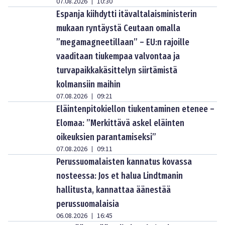
07.08.2026
10:30
|
Espanja kiihdytti itävaltalaisministerin
mukaan ryntäystä Ceutaan omalla
”megamagneetillaan” – EU:n rajoille
vaaditaan tiukempaa valvontaa ja
turvapaikkakäsittelyn siirtämistä
kolmansiin maihin
07.08.2026
09:21
|
Eläintenpitokiellon tiukentaminen etenee –
Elomaa: ”Merkittävä askel eläinten
oikeuksien parantamiseksi”
07.08.2026
09:11
|
Perussuomalaisten kannatus kovassa
nosteessa: Jos et halua Lindtmanin
hallitusta, kannattaa äänestää
perussuomalaisia
06.08.2026
16:45
|