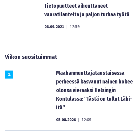
Tietopuutteet aiheuttaneet
vaaratilanteita ja paljon turhaa työtä
06.09.2021
12:59
|
Viikon suosituimmat
Maahanmuuttajataustaisessa
1
.
perheessä kasvanut nainen kokee
olonsa vieraaksi Helsingin
Kontulassa: ”Tästä on tullut Lähi-
itä”
05.08.2026
12:09
|