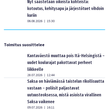
Nyt säästetään oikeista kohteista:
kotoutus, kehitysapu ja järjestötuet vihdoin
kuriin
06.08.2026
15:30
|
Toimitus suosittelee
Kantaväestö muuttaa pois Itä-Helsingistä –
uudet koulurajat pakottavat perheet
liikkeelle
28.07.2026
12:44
|
Saksa on häviämässä taistelun rikollisuutta
vastaan – poliisit paljastavat
uutuusteoksessa, mistä asioista virallinen
Saksa vaikenee
09.07.2026
16:11
|