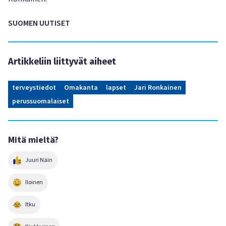
SUOMEN UUTISET
Artikkeliin liittyvät aiheet
terveystiedot
Omakanta
lapset
Jari Ronkainen
perussuomalaiset
Mitä mieltä?
Juuri Näin
Iloinen
Itku