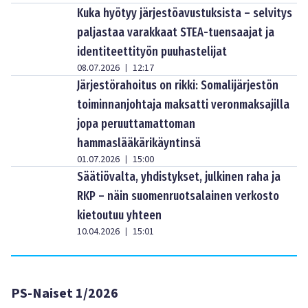
Kuka hyötyy järjestöavustuksista – selvitys
paljastaa varakkaat STEA-tuensaajat ja
identiteettityön puuhastelijat
08.07.2026
12:17
|
Järjestörahoitus on rikki: Somalijärjestön
toiminnanjohtaja maksatti veronmaksajilla
jopa peruuttamattoman
hammaslääkärikäyntinsä
01.07.2026
15:00
|
Säätiövalta, yhdistykset, julkinen raha ja
RKP – näin suomenruotsalainen verkosto
kietoutuu yhteen
10.04.2026
15:01
|
PS-Naiset 1/2026