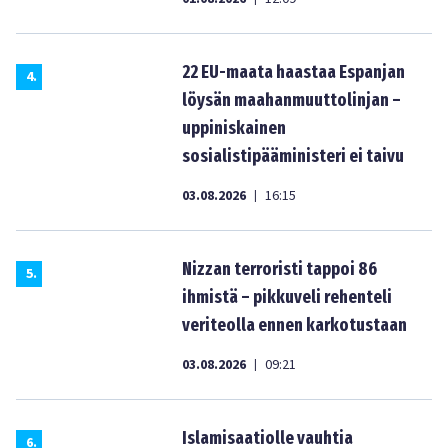
22 EU-maata haastaa Espanjan
4
.
löysän maahanmuuttolinjan –
uppiniskainen
sosialistipääministeri ei taivu
03.08.2026
16:15
|
Nizzan terroristi tappoi 86
5
.
ihmistä – pikkuveli rehenteli
veriteolla ennen karkotustaan
03.08.2026
09:21
|
Islamisaatiolle vauhtia
6
.