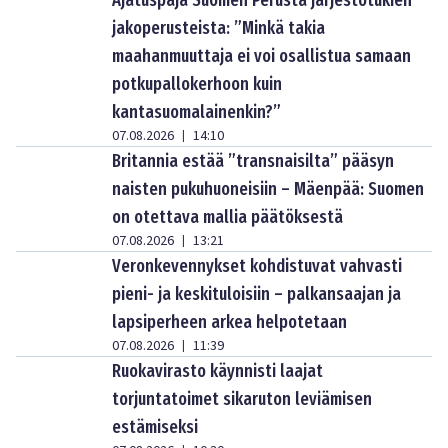
Ajatuspaja Suomen Perusta järjestötukien
jakoperusteista: ”Minkä takia
maahanmuuttaja ei voi osallistua samaan
potkupallokerhoon kuin
kantasuomalainenkin?”
07.08.2026
14:10
|
Britannia estää ”transnaisilta” pääsyn
naisten pukuhuoneisiin – Mäenpää: Suomen
on otettava mallia päätöksestä
07.08.2026
13:21
|
Veronkevennykset kohdistuvat vahvasti
pieni- ja keskituloisiin – palkansaajan ja
lapsiperheen arkea helpotetaan
07.08.2026
11:39
|
Ruokavirasto käynnisti laajat
torjuntatoimet sikaruton leviämisen
estämiseksi