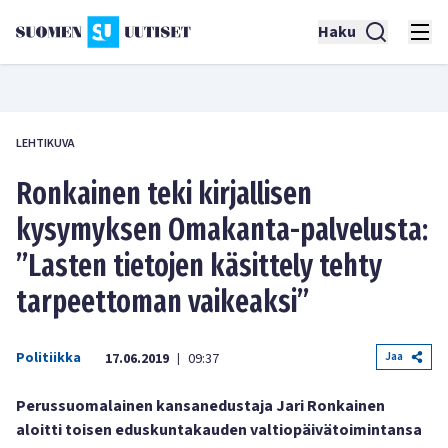
Haku
LEHTIKUVA
Ronkainen teki kirjallisen
kysymyksen Omakanta-palvelusta:
”Lasten tietojen käsittely tehty
tarpeettoman vaikeaksi”
Politiikka
Jaa
17.06.2019
09:37
|
Perussuomalainen kansanedustaja Jari Ronkainen
aloitti toisen eduskuntakauden valtiopäivätoimintansa