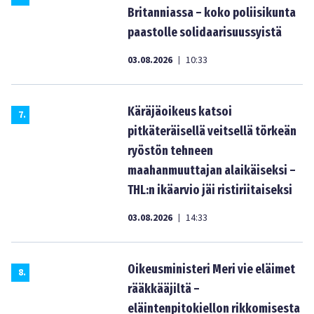
Britanniassa – koko poliisikunta
paastolle solidaarisuussyistä
03.08.2026
10:33
|
Käräjäoikeus katsoi
7
.
pitkäteräisellä veitsellä törkeän
ryöstön tehneen
maahanmuuttajan alaikäiseksi –
THL:n ikäarvio jäi ristiriitaiseksi
03.08.2026
14:33
|
Oikeusministeri Meri vie eläimet
8
.
rääkkääjiltä –
eläintenpitokiellon rikkomisesta