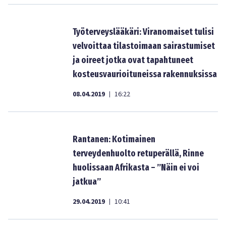
Työterveyslääkäri: Viranomaiset tulisi
velvoittaa tilastoimaan sairastumiset
ja oireet jotka ovat tapahtuneet
kosteusvaurioituneissa rakennuksissa
08.04.2019
16:22
|
Rantanen: Kotimainen
terveydenhuolto retuperällä, Rinne
huolissaan Afrikasta – ”Näin ei voi
jatkua”
29.04.2019
10:41
|