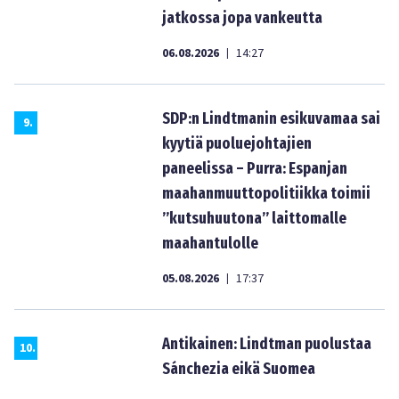
jatkossa jopa vankeutta
06.08.2026
14:27
|
SDP:n Lindtmanin esikuvamaa sai
9
.
kyytiä puoluejohtajien
paneelissa – Purra: Espanjan
maahanmuuttopolitiikka toimii
”kutsuhuutona” laittomalle
maahantulolle
05.08.2026
17:37
|
Antikainen: Lindtman puolustaa
10
.
Sánchezia eikä Suomea