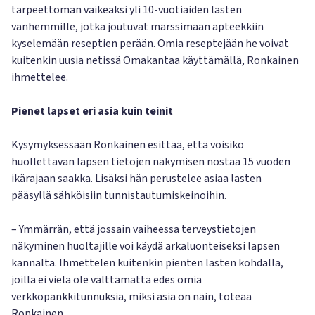
tarpeettoman vaikeaksi yli 10-vuotiaiden lasten
vanhemmille, jotka joutuvat marssimaan apteekkiin
kyselemään reseptien perään. Omia reseptejään he voivat
kuitenkin uusia netissä Omakantaa käyttämällä, Ronkainen
ihmettelee.
Pienet lapset eri asia kuin teinit
Kysymyksessään Ronkainen esittää, että voisiko
huollettavan lapsen tietojen näkymisen nostaa 15 vuoden
ikärajaan saakka. Lisäksi hän perustelee asiaa lasten
pääsyllä sähköisiin tunnistautumiskeinoihin.
– Ymmärrän, että jossain vaiheessa terveystietojen
näkyminen huoltajille voi käydä arkaluonteiseksi lapsen
kannalta. Ihmettelen kuitenkin pienten lasten kohdalla,
joilla ei vielä ole välttämättä edes omia
verkkopankkitunnuksia, miksi asia on näin, toteaa
Ronkainen.