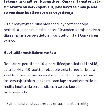
tekemällä kirjallisen kysymyksen Omakanta-palvelusta.
Omakanta on verkkopalvelu, joka näyttää omia ja alle
10-vuotiaan huollettavan terveystietoja.
– Tein kysymyksen, sillä olen saanut yhteydenottoja
perheiltä, joiden mielestä lapsen 10 vuoden ikäraja on aivan
liian alhainen terveystietojen käsittelyyn,
Jari Ronkainen
kertoo.
Huoltajilla ensisijainen vastuu
Ronkainen perustelee 10 vuoden ikärajan alhaisuutta sillä,
että kaikki yli 10-vuotiaat eivät ole vielä tarpeeksi kypsiä
käsittelemään omia terveystietojaan. Hän myös vetoaa
lastensuojelulakiin, jonka mukaan lapsen vanhemmilla ja
muilla huoltajilla on ensisijainen vastuu lapsen
hyvinvoinnista.
– Esimerkiksi toistuvat reseptien uusimiset on tehty