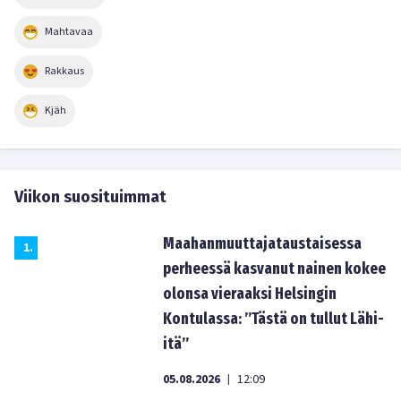
Mahtavaa
Rakkaus
Kjäh
Viikon suosituimmat
Maahanmuuttajataustaisessa
1
.
perheessä kasvanut nainen kokee
olonsa vieraaksi Helsingin
Kontulassa: ”Tästä on tullut Lähi-
itä”
05.08.2026
12:09
|