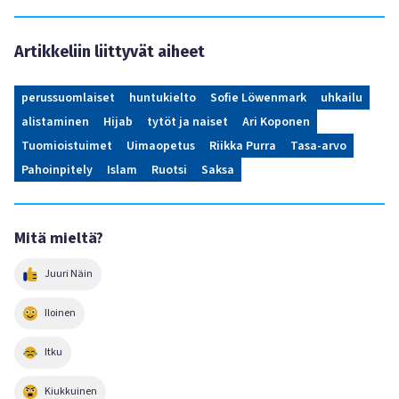
Artikkeliin liittyvät aiheet
perussuomlaiset
huntukielto
Sofie Löwenmark
uhkailu
alistaminen
Hijab
tytöt ja naiset
Ari Koponen
Tuomioistuimet
Uimaopetus
Riikka Purra
Tasa-arvo
Pahoinpitely
Islam
Ruotsi
Saksa
Mitä mieltä?
Juuri Näin
Iloinen
Itku
Kiukkuinen