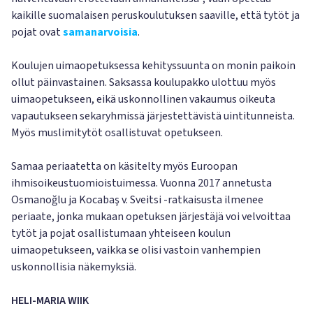
kaikille suomalaisen peruskoulutuksen saaville, että tytöt ja
pojat ovat
samanarvoisia
.
Koulujen uimaopetuksessa kehityssuunta on monin paikoin
ollut päinvastainen. Saksassa koulupakko ulottuu myös
uimaopetukseen, eikä uskonnollinen vakaumus oikeuta
vapautukseen sekaryhmissä järjestettävistä uintitunneista.
Myös muslimitytöt osallistuvat opetukseen.
Samaa periaatetta on käsitelty myös Euroopan
ihmisoikeustuomioistuimessa. Vuonna 2017 annetusta
Osmanoğlu ja Kocabaş v. Sveitsi -ratkaisusta ilmenee
periaate, jonka mukaan opetuksen järjestäjä voi velvoittaa
tytöt ja pojat osallistumaan yhteiseen koulun
uimaopetukseen, vaikka se olisi vastoin vanhempien
uskonnollisia näkemyksiä.
HELI-MARIA WIIK