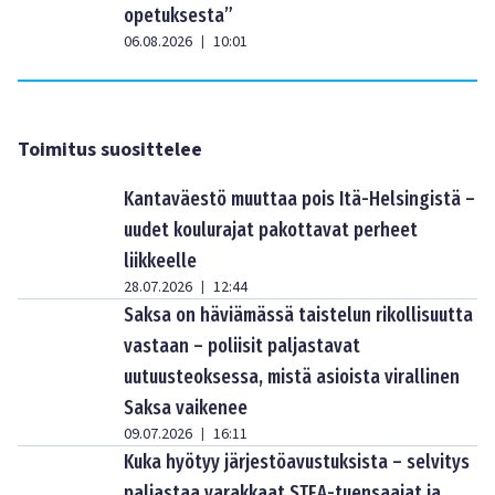
opetuksesta”
06.08.2026
10:01
|
Toimitus suosittelee
Kantaväestö muuttaa pois Itä-Helsingistä –
uudet koulurajat pakottavat perheet
liikkeelle
28.07.2026
12:44
|
Saksa on häviämässä taistelun rikollisuutta
vastaan – poliisit paljastavat
uutuusteoksessa, mistä asioista virallinen
Saksa vaikenee
09.07.2026
16:11
|
Kuka hyötyy järjestöavustuksista – selvitys
paljastaa varakkaat STEA-tuensaajat ja