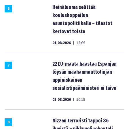
Heinäluoma selittää
6
.
koulushoppailun
asuntopolitiikalla – tilastot
kertovat toista
01.08.2026
12:09
|
22 EU-maata haastaa Espanjan
7
.
löysän maahanmuuttolinjan –
uppiniskainen
sosialistipääministeri ei taivu
03.08.2026
16:15
|
Nizzan terroristi tappoi 86
8
.
ihmistä – pikkuveli rehenteli