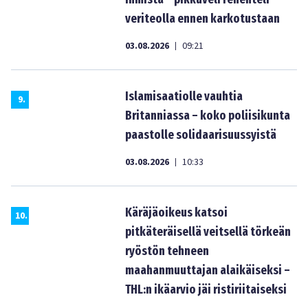
veriteolla ennen karkotustaan
03.08.2026
09:21
|
Islamisaatiolle vauhtia
9
.
Britanniassa – koko poliisikunta
paastolle solidaarisuussyistä
03.08.2026
10:33
|
Käräjäoikeus katsoi
10
.
pitkäteräisellä veitsellä törkeän
ryöstön tehneen
maahanmuuttajan alaikäiseksi –
THL:n ikäarvio jäi ristiriitaiseksi