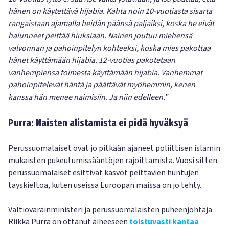
hänen on käytettävä hijabia. Kahta noin 10-vuotiasta sisarta
rangaistaan ajamalla heidän päänsä paljaiksi, koska he eivät
halunneet peittää hiuksiaan. Nainen joutuu miehensä
valvonnan ja pahoinpitelyn kohteeksi, koska mies pakottaa
hänet käyttämään hijabia. 12-vuotias pakotetaan
vanhempiensa toimesta käyttämään hijabia. Vanhemmat
pahoinpitelevät häntä ja päättävät myöhemmin, kenen
kanssa hän menee naimisiin. Ja niin edelleen.”
Purra: Naisten alistamista ei pidä hyväksyä
Perussuomalaiset ovat jo pitkään ajaneet poliittisen islamin
mukaisten pukeutumissääntöjen rajoittamista. Vuosi sitten
perussuomalaiset esittivät kasvot peittävien huntujen
täyskieltoa, kuten useissa Euroopan maissa on jo tehty.
Valtiovarainministeri ja perussuomalaisten puheenjohtaja
Riikka Purra on ottanut aiheeseen
toistuvasti kantaa