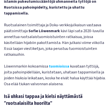
islamin pukeutumissääntöjä uhmanneita tyttöjä on
Ruotsissa pahoinpidelty, kuristettu ja uhattu
tappamisella.
Ruotsalainen toimittaja ja Doku-verkkojulkaisun vastaava
päätoimittaja
Sofie Löwenmark
kävi läpi sata 2020-luvulla
annettua ruotsalaistuomioistuinten ratkaisua, joissa
käsitellään hijabiin pakottamista. Hän julkaisi viime viikolla
X:ssä laajan viestiketjun, joka perustuu tuomioistuinten
ratkaisuihin.
Löwenmarkin kokoamissa
tuomioissa
kuvataan tyttöjä,
joita pahoinpidellään, kuristetaan, uhataan tappamisella ja
joiden hiuksia leikataan, koska he eivät halua käyttää hijabia.
Osa elää tiukan valvonnan alaisena.
Isä uhkasi tappaa ja kielsi näyttämästä
”ruotsalaisilta huorilta”