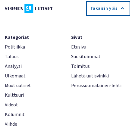
Takaisin ylös
Kategoriat
Sivut
Politiikka
Etusivu
Talous
Suosituimmat
Analyysi
Toimitus
Ulkomaat
Lähetä uutisvinkki
Muut uutiset
Perussuomalainen-lehti
Kulttuuri
Videot
Kolumnit
Viihde