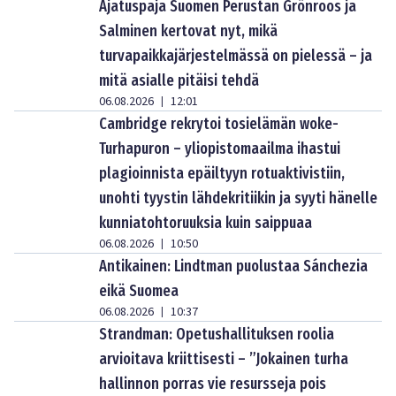
Ajatuspaja Suomen Perustan Grönroos ja
Salminen kertovat nyt, mikä
turvapaikkajärjestelmässä on pielessä – ja
mitä asialle pitäisi tehdä
06.08.2026
12:01
|
Cambridge rekrytoi tosielämän woke-
Turhapuron – yliopistomaailma ihastui
plagioinnista epäiltyyn rotuaktivistiin,
unohti tyystin lähdekritiikin ja syyti hänelle
kunniatohtoruuksia kuin saippuaa
06.08.2026
10:50
|
Antikainen: Lindtman puolustaa Sánchezia
eikä Suomea
06.08.2026
10:37
|
Strandman: Opetushallituksen roolia
arvioitava kriittisesti – ”Jokainen turha
hallinnon porras vie resursseja pois