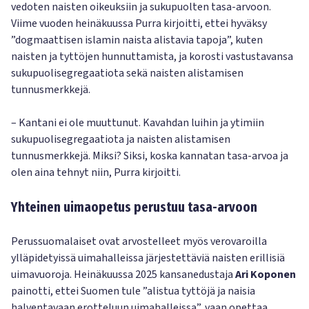
vedoten naisten oikeuksiin ja sukupuolten tasa-arvoon.
Viime vuoden heinäkuussa Purra kirjoitti, ettei hyväksy
”dogmaattisen islamin naista alistavia tapoja”, kuten
naisten ja tyttöjen hunnuttamista, ja korosti vastustavansa
sukupuolisegregaatiota sekä naisten alistamisen
tunnusmerkkejä.
– Kantani ei ole muuttunut. Kavahdan luihin ja ytimiin
sukupuolisegregaatiota ja naisten alistamisen
tunnusmerkkejä. Miksi? Siksi, koska kannatan tasa-arvoa ja
olen aina tehnyt niin, Purra kirjoitti.
Yhteinen uimaopetus perustuu tasa-arvoon
Perussuomalaiset ovat arvostelleet myös verovaroilla
ylläpidetyissä uimahalleissa järjestettäviä naisten erillisiä
uimavuoroja. Heinäkuussa 2025 kansanedustaja
Ari Koponen
painotti, ettei Suomen tule ”alistua tyttöjä ja naisia
halventavaan erotteluun uimahalleissa”, vaan opettaa