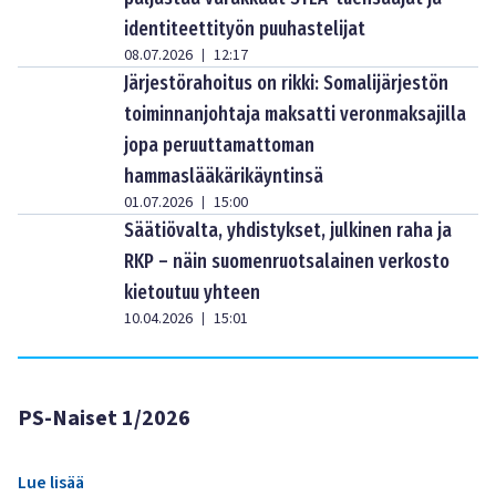
identiteettityön puuhastelijat
08.07.2026
12:17
|
Järjestörahoitus on rikki: Somalijärjestön
toiminnanjohtaja maksatti veronmaksajilla
jopa peruuttamattoman
hammaslääkärikäyntinsä
01.07.2026
15:00
|
Säätiövalta, yhdistykset, julkinen raha ja
RKP – näin suomenruotsalainen verkosto
kietoutuu yhteen
10.04.2026
15:01
|
PS-Naiset 1/2026
Lue lisää