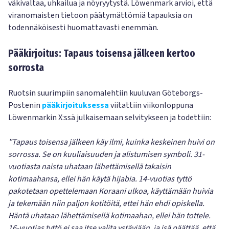
väkivaltaa, uhkailua ja nöyryytystä. Löwenmark arvioi, että
viranomaisten tietoon päätymättömiä tapauksia on
todennäköisesti huomattavasti enemmän.
Pääkirjoitus: Tapaus toisensa jälkeen kertoo
sorrosta
Ruotsin suurimpiin sanomalehtiin kuuluvan Göteborgs-
Postenin
pääkirjoituksessa
viitattiin viikonloppuna
Löwenmarkin X:ssä julkaisemaan selvitykseen ja todettiin:
”Tapaus toisensa jälkeen käy ilmi, kuinka keskeinen huivi on
sorrossa. Se on kuuliaisuuden ja alistumisen symboli. 31-
vuotiasta naista uhataan lähettämisellä takaisin
kotimaahansa, ellei hän käytä hijabia. 14-vuotias tyttö
pakotetaan opettelemaan Koraani ulkoa, käyttämään huivia
ja tekemään niin paljon kotitöitä, ettei hän ehdi opiskella.
Häntä uhataan lähettämisellä kotimaahan, ellei hän tottele.
16-vuotias tyttö ei saa itse valita ystäviään, ja isä päättää, että