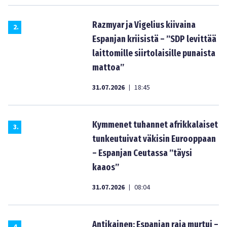
Razmyar ja Vigelius kiivaina
2
.
Espanjan kriisistä – ”SDP levittää
laittomille siirtolaisille punaista
mattoa”
31.07.2026
18:45
|
Kymmenet tuhannet afrikkalaiset
3
.
tunkeutuivat väkisin Eurooppaan
– Espanjan Ceutassa ”täysi
kaaos”
31.07.2026
08:04
|
Antikainen: Espanjan raja murtui –