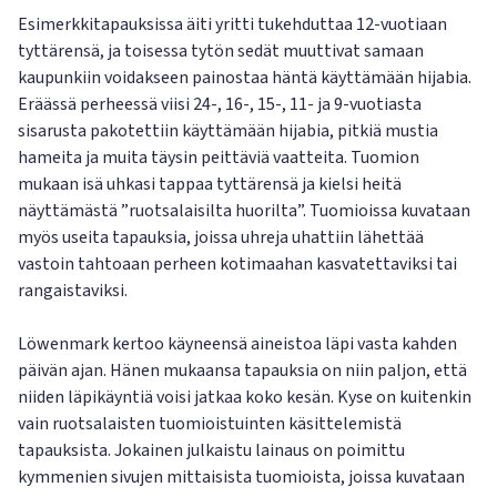
Esimerkkitapauksissa äiti yritti tukehduttaa 12-vuotiaan
tyttärensä, ja toisessa tytön sedät muuttivat samaan
kaupunkiin voidakseen painostaa häntä käyttämään hijabia.
Eräässä perheessä viisi 24-, 16-, 15-, 11- ja 9-vuotiasta
sisarusta pakotettiin käyttämään hijabia, pitkiä mustia
hameita ja muita täysin peittäviä vaatteita. Tuomion
mukaan isä uhkasi tappaa tyttärensä ja kielsi heitä
näyttämästä ”ruotsalaisilta huorilta”. Tuomioissa kuvataan
myös useita tapauksia, joissa uhreja uhattiin lähettää
vastoin tahtoaan perheen kotimaahan kasvatettaviksi tai
rangaistaviksi.
Löwenmark kertoo käyneensä aineistoa läpi vasta kahden
päivän ajan. Hänen mukaansa tapauksia on niin paljon, että
niiden läpikäyntiä voisi jatkaa koko kesän. Kyse on kuitenkin
vain ruotsalaisten tuomioistuinten käsittelemistä
tapauksista. Jokainen julkaistu lainaus on poimittu
kymmenien sivujen mittaisista tuomioista, joissa kuvataan