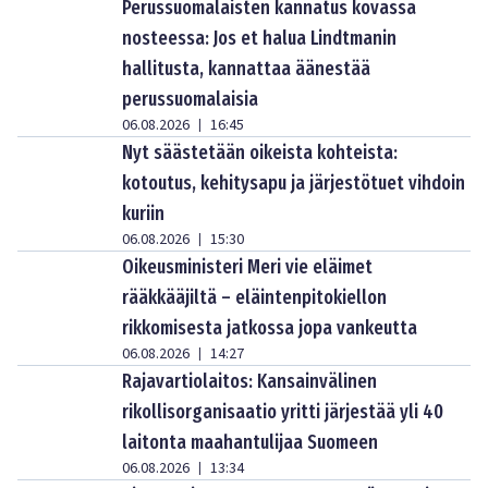
Perussuomalaisten kannatus kovassa
nosteessa: Jos et halua Lindtmanin
hallitusta, kannattaa äänestää
perussuomalaisia
06.08.2026
16:45
|
Nyt säästetään oikeista kohteista:
kotoutus, kehitysapu ja järjestötuet vihdoin
kuriin
06.08.2026
15:30
|
Oikeusministeri Meri vie eläimet
rääkkääjiltä – eläintenpitokiellon
rikkomisesta jatkossa jopa vankeutta
06.08.2026
14:27
|
Rajavartiolaitos: Kansainvälinen
rikollisorganisaatio yritti järjestää yli 40
laitonta maahantulijaa Suomeen
06.08.2026
13:34
|