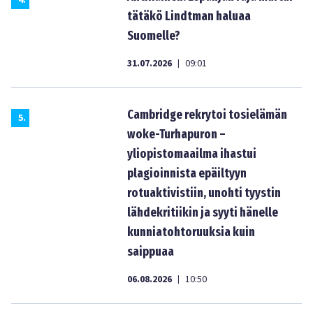
4
.
tätäkö Lindtman haluaa
Suomelle?
31.07.2026
09:01
|
Cambridge rekrytoi tosielämän
5
.
woke-Turhapuron –
yliopistomaailma ihastui
plagioinnista epäiltyyn
rotuaktivistiin, unohti tyystin
lähdekritiikin ja syyti hänelle
kunniatohtoruuksia kuin
saippuaa
06.08.2026
10:50
|