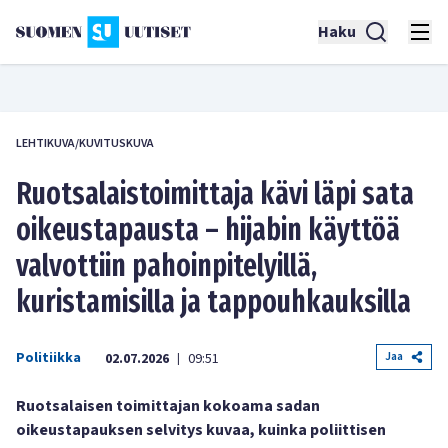
Haku
LEHTIKUVA/KUVITUSKUVA
Ruotsalaistoimittaja kävi läpi sata
oikeustapausta – hijabin käyttöä
valvottiin pahoinpitelyillä,
kuristamisilla ja tappouhkauksilla
Politiikka
Jaa
02.07.2026
09:51
|
Ruotsalaisen toimittajan kokoama sadan
oikeustapauksen selvitys kuvaa, kuinka poliittisen