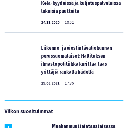
Kela-kyydeissä ja kuljetuspalveluissa
lukuisia puutteita
24.11.2020
10:52
|
Liikenne- ja viestintävaliokunnan
perussuomalaiset: Hallituksen
ilmastopolitiikka kurittaa taas
yrittäjiä rankalla kädellä
15.06.2021
17:36
|
Viikon suosituimmat
Maahanmuuttajataustaisessa
1
.