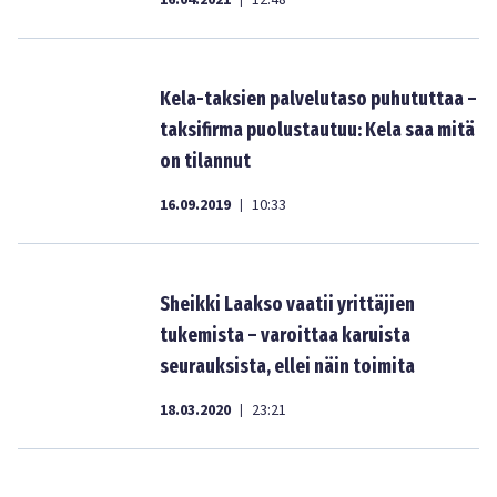
16.04.2021
12:48
Kela-taksien palvelutaso puhututtaa –
taksifirma puolustautuu: Kela saa mitä
on tilannut
16.09.2019
10:33
|
Sheikki Laakso vaatii yrittäjien
tukemista – varoittaa karuista
seurauksista, ellei näin toimita
18.03.2020
23:21
|