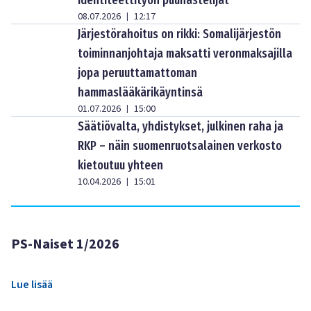
identiteettityön puuhastelijat
08.07.2026
12:17
|
Järjestörahoitus on rikki: Somalijärjestön
toiminnanjohtaja maksatti veronmaksajilla
jopa peruuttamattoman
hammaslääkärikäyntinsä
01.07.2026
15:00
|
Säätiövalta, yhdistykset, julkinen raha ja
RKP – näin suomenruotsalainen verkosto
kietoutuu yhteen
10.04.2026
15:01
|
PS-Naiset 1/2026
Lue lisää