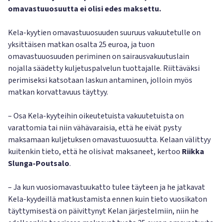
omavastuuosuutta ei olisi edes maksettu.
Kela-kyytien omavastuuosuuden suuruus vakuutetulle on
yksittäisen matkan osalta 25 euroa, ja tuon
omavastuuosuuden periminen on sairausvakuutuslain
nojalla säädetty kuljetuspalvelun tuottajalle. Riittäväksi
perimiseksi katsotaan laskun antaminen, jolloin myös
matkan korvattavuus täyttyy.
– Osa Kela-kyyteihin oikeutetuista vakuutetuista on
varattomia tai niin vähävaraisia, että he eivät pysty
maksamaan kuljetuksen omavastuuosuutta. Kelaan välittyy
kuitenkin tieto, että he olisivat maksaneet, kertoo
Riikka
Slunga-Poutsalo
.
– Ja kun vuosiomavastuukatto tulee täyteen ja he jatkavat
Kela-kyydeillä matkustamista ennen kuin tieto vuosikaton
täyttymisestä on päivittynyt Kelan järjestelmiin, niin he