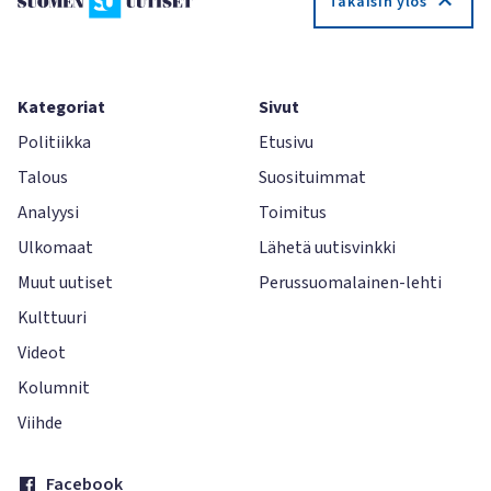
Takaisin ylös
Kategoriat
Sivut
Politiikka
Etusivu
Talous
Suosituimmat
Analyysi
Toimitus
Ulkomaat
Lähetä uutisvinkki
Muut uutiset
Perussuomalainen-lehti
Kulttuuri
Videot
Kolumnit
Viihde
Facebook