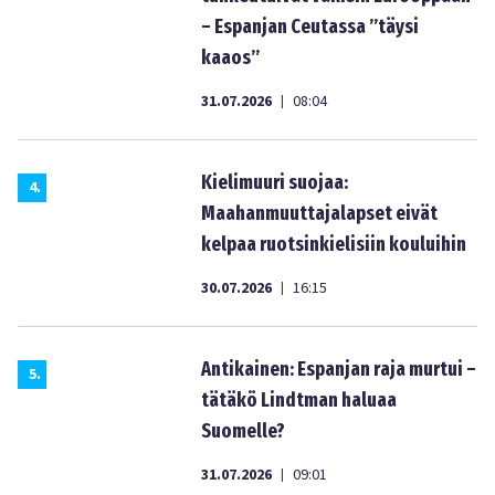
– Espanjan Ceutassa ”täysi
kaaos”
31.07.2026
08:04
|
Kielimuuri suojaa:
4
.
Maahanmuuttajalapset eivät
kelpaa ruotsinkielisiin kouluihin
30.07.2026
16:15
|
Antikainen: Espanjan raja murtui –
5
.
tätäkö Lindtman haluaa
Suomelle?
31.07.2026
09:01
|