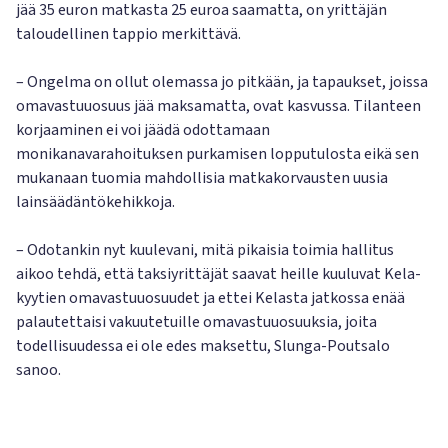
jää 35 euron matkasta 25 euroa saamatta, on yrittäjän
taloudellinen tappio merkittävä.
– Ongelma on ollut olemassa jo pitkään, ja tapaukset, joissa
omavastuuosuus jää maksamatta, ovat kasvussa. Tilanteen
korjaaminen ei voi jäädä odottamaan
monikanavarahoituksen purkamisen lopputulosta eikä sen
mukanaan tuomia mahdollisia matkakorvausten uusia
lainsäädäntökehikkoja.
– Odotankin nyt kuulevani, mitä pikaisia toimia hallitus
aikoo tehdä, että taksiyrittäjät saavat heille kuuluvat Kela-
kyytien omavastuuosuudet ja ettei Kelasta jatkossa enää
palautettaisi vakuutetuille omavastuuosuuksia, joita
todellisuudessa ei ole edes maksettu, Slunga-Poutsalo
sanoo.