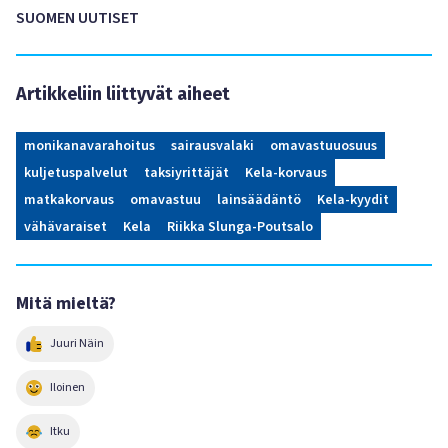
SUOMEN UUTISET
Artikkeliin liittyvät aiheet
monikanavarahoitus
sairausvalaki
omavastuuosuus
kuljetuspalvelut
taksiyrittäjät
Kela-korvaus
matkakorvaus
omavastuu
lainsäädäntö
Kela-kyydit
vähävaraiset
Kela
Riikka Slunga-Poutsalo
Mitä mieltä?
Juuri Näin
Iloinen
Itku