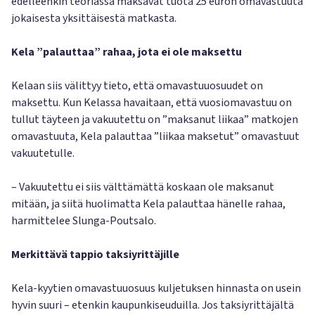
edelleenkin teoriassa maksavat tuota 25 euron omavastuuta
jokaisesta yksittäisestä matkasta.
Kela ”palauttaa” rahaa, jota ei ole maksettu
Kelaan siis välittyy tieto, että omavastuuosuudet on
maksettu. Kun Kelassa havaitaan, että vuosiomavastuu on
tullut täyteen ja vakuutettu on ”maksanut liikaa” matkojen
omavastuuta, Kela palauttaa ”liikaa maksetut” omavastuut
vakuutetulle.
– Vakuutettu ei siis välttämättä koskaan ole maksanut
mitään, ja siitä huolimatta Kela palauttaa hänelle rahaa,
harmittelee Slunga-Poutsalo.
Merkittävä tappio taksiyrittäjille
Kela-kyytien omavastuuosuus kuljetuksen hinnasta on usein
hyvin suuri – etenkin kaupunkiseuduilla. Jos taksiyrittäjältä