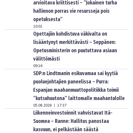
arvioitava kriittisesti – ”Jokainen turha
hallinnon porras vie resursseja pois
opetuksesta”
10:01
Opettajiin kohdistuva väkivalta on
lisääntynyt merkittävästi – Seppänen:
Opetusministerin on puututtava asiaan
välittömästi
09:16
SDP:n Lindtmanin esikuvamaa sai kyytiä
puoluejohtajien paneelissa – Purra:
Espanjan maahanmuuttopolitiikka toimii
”kutsuhuutona” laittomalle maahantulolle
05.08.2026
17:37
|
Liikenneinvestoinnit vahvistavat Itä-
Suomea – Ranne: Hallitus panostaa
kasvuun, ei pelkästään säästä