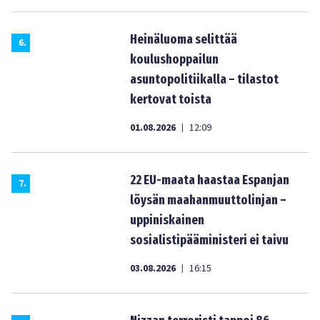
Heinäluoma selittää
6
.
koulushoppailun
asuntopolitiikalla – tilastot
kertovat toista
01.08.2026
12:09
|
22 EU-maata haastaa Espanjan
7
.
löysän maahanmuuttolinjan –
uppiniskainen
sosialistipääministeri ei taivu
03.08.2026
16:15
|