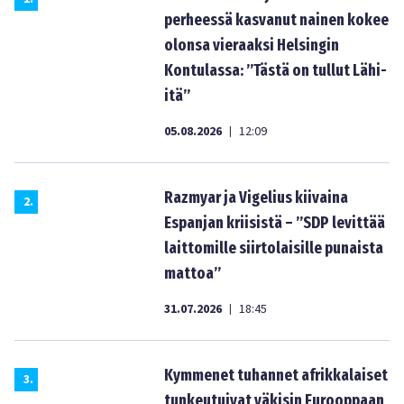
perheessä kasvanut nainen kokee
olonsa vieraaksi Helsingin
Kontulassa: ”Tästä on tullut Lähi-
itä”
05.08.2026
12:09
|
Razmyar ja Vigelius kiivaina
2
.
Espanjan kriisistä – ”SDP levittää
laittomille siirtolaisille punaista
mattoa”
31.07.2026
18:45
|
Kymmenet tuhannet afrikkalaiset
3
.
tunkeutuivat väkisin Eurooppaan