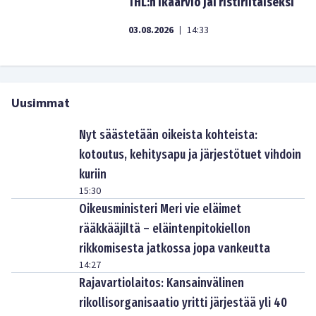
THL:n ikäarvio jäi ristiriitaiseksi
03.08.2026
14:33
|
Uusimmat
Nyt säästetään oikeista kohteista:
kotoutus, kehitysapu ja järjestötuet vihdoin
kuriin
15:30
Oikeusministeri Meri vie eläimet
rääkkääjiltä – eläintenpitokiellon
rikkomisesta jatkossa jopa vankeutta
14:27
Rajavartiolaitos: Kansainvälinen
rikollisorganisaatio yritti järjestää yli 40