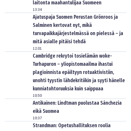
laitonta maahantulijaa Suomeen
13:34
Ajatuspaja Suomen Perustan Grönroos ja
Salminen kertovat nyt, mikä
turvapaikkajärjestelmässä on pielessä – ja
mitä asialle pitäisi tehdä
12:01
Cambridge rekrytoi tosielämän woke-
Turhapuron – yliopistomaailma ihastui
plagioinnista epäiltyyn rotuaktivistiin,
unohti tyystin lähdekritiikin ja syyti hänelle
kunniatohtoruuksia kuin saippuaa
10:50
Antikainen: Lindtman puolustaa Sánchezia
eikä Suomea
10:37
Strandman: Opetushallituksen roolia