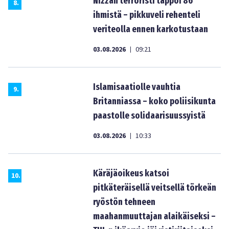
Nizzan terroristi tappoi 86
8
.
ihmistä – pikkuveli rehenteli
veriteolla ennen karkotustaan
03.08.2026
09:21
|
Islamisaatiolle vauhtia
9
.
Britanniassa – koko poliisikunta
paastolle solidaarisuussyistä
03.08.2026
10:33
|
Käräjäoikeus katsoi
10
.
pitkäteräisellä veitsellä törkeän
ryöstön tehneen
maahanmuuttajan alaikäiseksi –