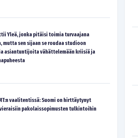
tii Yleä, jonka pitäisi toimia turvaajana
a, mutta sen sijaan se roudaa studioon
a asiantuntijoita vähättelemään kriisiä ja
hapuheesta
MT:n vaalitentissä: Suomi on hirttäytynyt
vieraisiin pakolaissopimusten tulkintoihin