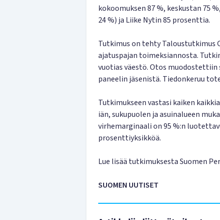
kokoomuksen 87 %, keskustan 75 %, R
24 %) ja Liike Nytin 85 prosenttia.
Tutkimus on tehty Taloustutkimus O
ajatuspajan toimeksiannosta. Tutk
vuotias väestö. Otos muodostettiin
paneelin jäsenistä. Tiedonkeruu tote
Tutkimukseen vastasi kaiken kaikkia
iän, sukupuolen ja asuinalueen muk
virhemarginaali on 95 %:n luotettav
prosenttiyksikköä.
Lue lisää tutkimuksesta Suomen Pe
SUOMEN UUTISET