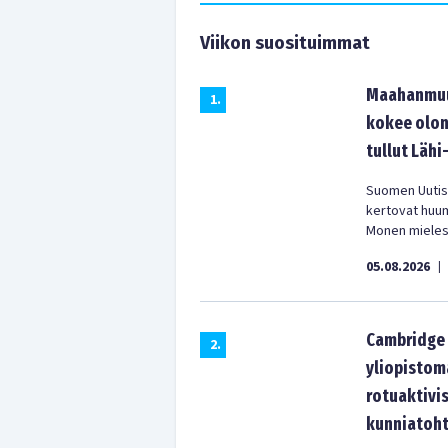
Viikon suosituimmat
Maahanmuut
1
.
kokee olon
tullut Lähi
Suomen Uutist
kertovat huu
Monen mielest
05.08.2026
|
Cambridge 
2
.
yliopistom
rotuaktivis
kunniatoht