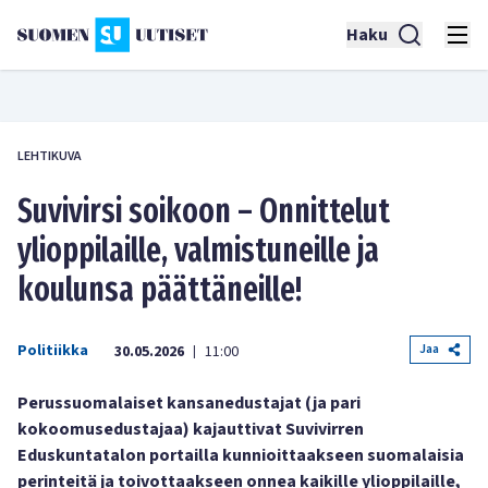
Haku
LEHTIKUVA
Suvivirsi soikoon – Onnittelut
ylioppilaille, valmistuneille ja
koulunsa päättäneille!
Politiikka
Jaa
30.05.2026
11:00
|
Perussuomalaiset kansanedustajat (ja pari
kokoomusedustajaa) kajauttivat Suvivirren
Eduskuntatalon portailla kunnioittaakseen suomalaisia
perinteitä ja toivottaakseen onnea kaikille ylioppilaille,