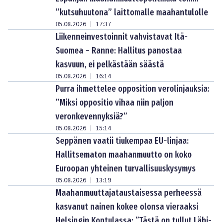
”kutsuhuutona” laittomalle maahantulolle
05.08.2026
17:37
|
Liikenneinvestoinnit vahvistavat Itä-
Suomea – Ranne: Hallitus panostaa
kasvuun, ei pelkästään säästä
05.08.2026
16:14
|
Purra ihmettelee opposition verolinjauksia:
”Miksi oppositio vihaa niin paljon
veronkevennyksiä?”
05.08.2026
15:14
|
Seppänen vaatii tiukempaa EU-linjaa:
Hallitsematon maahanmuutto on koko
Euroopan yhteinen turvallisuuskysymys
05.08.2026
13:19
|
Maahanmuuttajataustaisessa perheessä
kasvanut nainen kokee olonsa vieraaksi
Helsingin Kontulassa: ”Tästä on tullut Lähi-