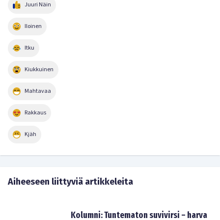
Juuri Näin
Iloinen
Itku
Kiukkuinen
Mahtavaa
Rakkaus
Kjäh
Aiheeseen liittyviä artikkeleita
Kolumni: Tuntematon suvivirsi – harva