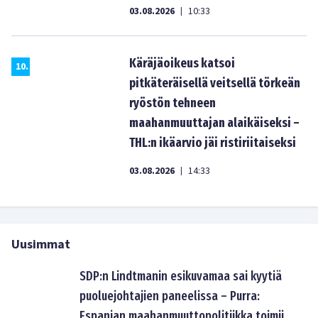
03.08.2026
10:33
|
Käräjäoikeus katsoi
10
.
pitkäteräisellä veitsellä törkeän
ryöstön tehneen
maahanmuuttajan alaikäiseksi –
THL:n ikäarvio jäi ristiriitaiseksi
03.08.2026
14:33
|
Uusimmat
SDP:n Lindtmanin esikuvamaa sai kyytiä
puoluejohtajien paneelissa – Purra:
Espanjan maahanmuuttopolitiikka toimii