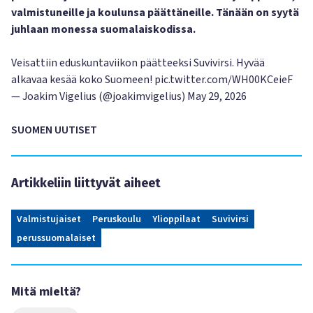
valmistuneille ja koulunsa päättäneille. Tänään on syytä
juhlaan monessa suomalaiskodissa.
Veisattiin eduskuntaviikon päätteeksi Suvivirsi. Hyvää
alkavaa kesää koko Suomeen!
pic.twitter.com/WH00KCeieF
— Joakim Vigelius (@joakimvigelius)
May 29, 2026
SUOMEN UUTISET
Artikkeliin liittyvät aiheet
Valmistujaiset
Peruskoulu
Ylioppilaat
Suvivirsi
perussuomalaiset
Mitä mieltä?