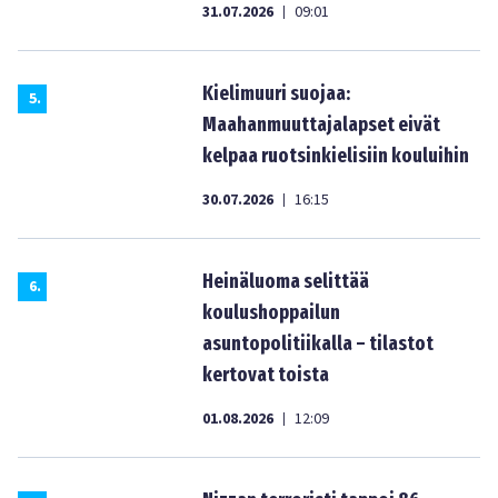
31.07.2026
09:01
|
Kielimuuri suojaa:
5
.
Maahanmuuttajalapset eivät
kelpaa ruotsinkielisiin kouluihin
30.07.2026
16:15
|
Heinäluoma selittää
6
.
koulushoppailun
asuntopolitiikalla – tilastot
kertovat toista
01.08.2026
12:09
|