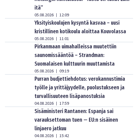
itä”
05.08.2026
12:09
|
Yksityiskoulujen kysyntä kasvaa – uusi
kristillinen kotikoulu aloittaa Kouvolassa
05.08.2026
11:01
|
Pirkanmaan uimahalleissa muutettiin
saunomissääntöä – Strandman:
Suomalaisen kulttuurin muuttamista
05.08.2026
09:19
|
Purran budjettiehdotus: verokannustimia
työlle ja yrittäjyydelle, puolustukseen ja
turvallisuuteen lisäpanostuksia
04.08.2026
17:59
|
Sisäministeri Rantanen: Espanja sai
varauksettoman tuen — EU:n sisäinen
linjaero jatkuu
04.08.2026
15:42
|