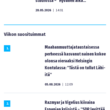
studiossa – ”Hyvänen aika…”
28.05.2026
14:01
|
Viikon suosituimmat
Maahanmuuttajataustaisessa
1
.
perheessä kasvanut nainen kokee
olonsa vieraaksi Helsingin
Kontulassa: ”Tästä on tullut Lähi-
itä”
05.08.2026
12:09
|
Razmyar ja Vigelius kiivaina
2
.
Espanjan kriisistä – ”SDP levittää