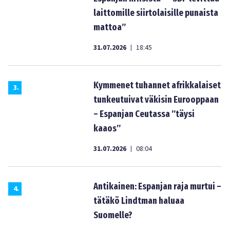
laittomille siirtolaisille punaista
mattoa”
31.07.2026
18:45
|
Kymmenet tuhannet afrikkalaiset
3
.
tunkeutuivat väkisin Eurooppaan
– Espanjan Ceutassa ”täysi
kaaos”
31.07.2026
08:04
|
Antikainen: Espanjan raja murtui –
4
.
tätäkö Lindtman haluaa
Suomelle?