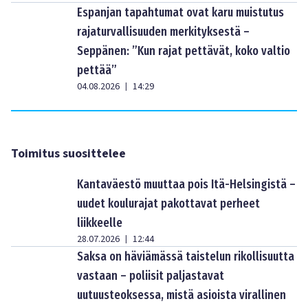
Espanjan tapahtumat ovat karu muistutus
rajaturvallisuuden merkityksestä –
Seppänen: ”Kun rajat pettävät, koko valtio
pettää”
04.08.2026
14:29
|
Toimitus suosittelee
Kantaväestö muuttaa pois Itä-Helsingistä –
uudet koulurajat pakottavat perheet
liikkeelle
28.07.2026
12:44
|
Saksa on häviämässä taistelun rikollisuutta
vastaan – poliisit paljastavat
uutuusteoksessa, mistä asioista virallinen