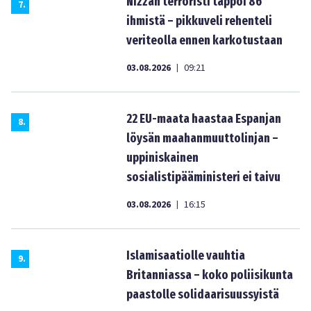
Nizzan terroristi tappoi 86
7
.
ihmistä – pikkuveli rehenteli
veriteolla ennen karkotustaan
03.08.2026
09:21
|
22 EU-maata haastaa Espanjan
8
.
löysän maahanmuuttolinjan –
uppiniskainen
sosialistipääministeri ei taivu
03.08.2026
16:15
|
Islamisaatiolle vauhtia
9
.
Britanniassa – koko poliisikunta
paastolle solidaarisuussyistä