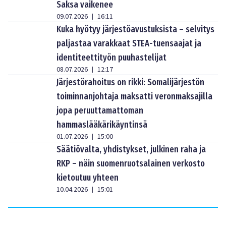
Saksa vaikenee
09.07.2026
16:11
|
Kuka hyötyy järjestöavustuksista – selvitys
paljastaa varakkaat STEA-tuensaajat ja
identiteettityön puuhastelijat
08.07.2026
12:17
|
Järjestörahoitus on rikki: Somalijärjestön
toiminnanjohtaja maksatti veronmaksajilla
jopa peruuttamattoman
hammaslääkärikäyntinsä
01.07.2026
15:00
|
Säätiövalta, yhdistykset, julkinen raha ja
RKP – näin suomenruotsalainen verkosto
kietoutuu yhteen
10.04.2026
15:01
|