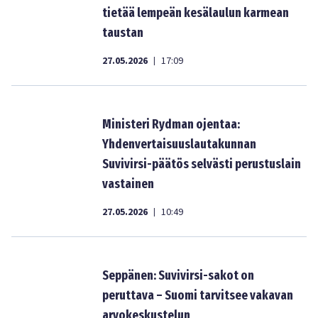
tietää lempeän kesälaulun karmean
taustan
27.05.2026
17:09
|
Ministeri Rydman ojentaa:
Yhdenvertaisuuslautakunnan
Suvivirsi-päätös selvästi perustuslain
vastainen
27.05.2026
10:49
|
Seppänen: Suvivirsi-sakot on
peruttava – Suomi tarvitsee vakavan
arvokeskustelun