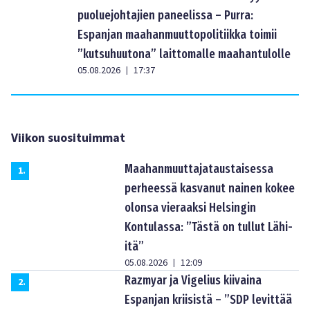
puoluejohtajien paneelissa – Purra:
Espanjan maahanmuuttopolitiikka toimii
”kutsuhuutona” laittomalle maahantulolle
05.08.2026
17:37
|
Viikon suosituimmat
Maahanmuuttajataustaisessa
1
.
perheessä kasvanut nainen kokee
olonsa vieraaksi Helsingin
Kontulassa: ”Tästä on tullut Lähi-
itä”
05.08.2026
12:09
|
Razmyar ja Vigelius kiivaina
2
.
Espanjan kriisistä – ”SDP levittää