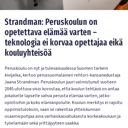
Strandman: Peruskoulun on
opetettava elämää varten –
teknologia ei korvaa opettajaa eikä
kouluyhteisöä
Peruskoulu on nyt ja tulevaisuudessa Suomen tärkein
kivijalka, kertoo perussuomalainen rehtori-kansanedustaja
Jaana Strandman. Peruskoulun juuri valmistunut vuoteen
2045 ulottuva visio korostaa, että koulun tehtävä on antaa
jokaiselle lapselle vahva perusta elämää varten, jatko-
opintoihin ja koko elämänpolulle. Koulun merkitys ei rajoitu
oppimistuloksiin, vaan se rakentaa yhteiskunnan
osaamispohjaa aina varhaiskasvatuksesta korkeakouluun ja
työelämään sekä yrittäjyyteen saakka.