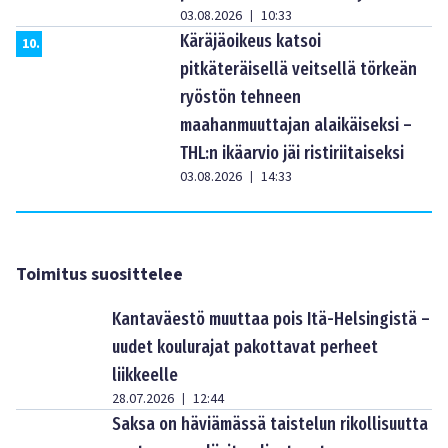
03.08.2026
10:33
|
Käräjäoikeus katsoi
10
.
pitkäteräisellä veitsellä törkeän
ryöstön tehneen
maahanmuuttajan alaikäiseksi –
THL:n ikäarvio jäi ristiriitaiseksi
03.08.2026
14:33
|
Toimitus suosittelee
Kantaväestö muuttaa pois Itä-Helsingistä –
uudet koulurajat pakottavat perheet
liikkeelle
28.07.2026
12:44
|
Saksa on häviämässä taistelun rikollisuutta