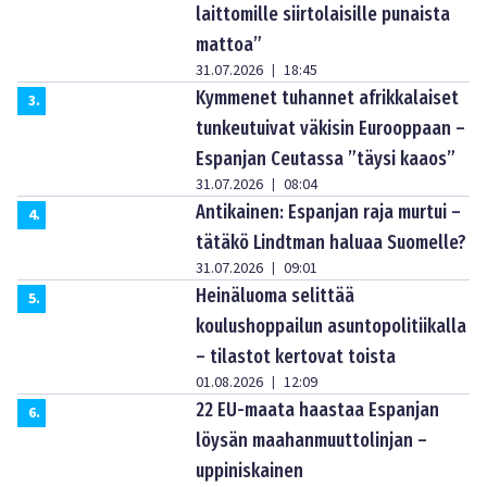
laittomille siirtolaisille punaista
mattoa”
31.07.2026
18:45
|
Kymmenet tuhannet afrikkalaiset
3
.
tunkeutuivat väkisin Eurooppaan –
Espanjan Ceutassa ”täysi kaaos”
31.07.2026
08:04
|
Antikainen: Espanjan raja murtui –
4
.
tätäkö Lindtman haluaa Suomelle?
31.07.2026
09:01
|
Heinäluoma selittää
5
.
koulushoppailun asuntopolitiikalla
– tilastot kertovat toista
01.08.2026
12:09
|
22 EU-maata haastaa Espanjan
6
.
löysän maahanmuuttolinjan –
uppiniskainen