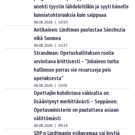
unohti tyystin lähdekritiikin ja syyti hänelle
kunniatohtoruuksia kuin saippuaa
06.08.2026
10:50
|
Antikainen: Lindtman puolustaa Sánchezia
eikä Suomea
06.08.2026
10:37
|
Strandman: Opetushallituksen roolia
arvioitava kriittisesti – ”Jokainen turha
hallinnon porras vie resursseja pois
opetuksesta”
06.08.2026
10:01
|
Opettajiin kohdistuva väkivalta on
lisääntynyt merkittävästi – Seppänen:
Opetusministerin on puututtava asiaan
välittömästi
06.08.2026
09:16
|
SDP:n Lindtmanin esikuvamaa sai kyytiä