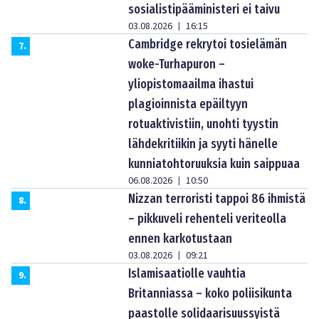
sosialistipääministeri ei taivu
03.08.2026
16:15
|
Cambridge rekrytoi tosielämän
7
.
woke-Turhapuron –
yliopistomaailma ihastui
plagioinnista epäiltyyn
rotuaktivistiin, unohti tyystin
lähdekritiikin ja syyti hänelle
kunniatohtoruuksia kuin saippuaa
06.08.2026
10:50
|
Nizzan terroristi tappoi 86 ihmistä
8
.
– pikkuveli rehenteli veriteolla
ennen karkotustaan
03.08.2026
09:21
|
Islamisaatiolle vauhtia
9
.
Britanniassa – koko poliisikunta
paastolle solidaarisuussyistä