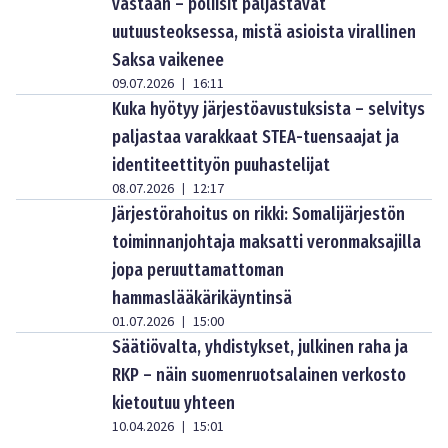
vastaan – poliisit paljastavat
uutuusteoksessa, mistä asioista virallinen
Saksa vaikenee
09.07.2026
16:11
|
Kuka hyötyy järjestöavustuksista – selvitys
paljastaa varakkaat STEA-tuensaajat ja
identiteettityön puuhastelijat
08.07.2026
12:17
|
Järjestörahoitus on rikki: Somalijärjestön
toiminnanjohtaja maksatti veronmaksajilla
jopa peruuttamattoman
hammaslääkärikäyntinsä
01.07.2026
15:00
|
Säätiövalta, yhdistykset, julkinen raha ja
RKP – näin suomenruotsalainen verkosto
kietoutuu yhteen
10.04.2026
15:01
|