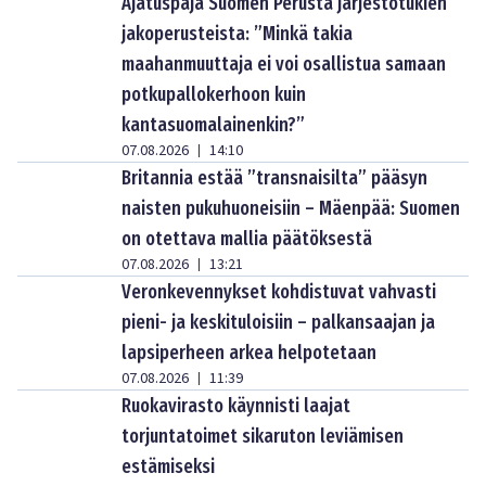
Ajatuspaja Suomen Perusta järjestötukien
jakoperusteista: ”Minkä takia
maahanmuuttaja ei voi osallistua samaan
potkupallokerhoon kuin
kantasuomalainenkin?”
07.08.2026
14:10
|
Britannia estää ”transnaisilta” pääsyn
naisten pukuhuoneisiin – Mäenpää: Suomen
on otettava mallia päätöksestä
07.08.2026
13:21
|
Veronkevennykset kohdistuvat vahvasti
pieni- ja keskituloisiin – palkansaajan ja
lapsiperheen arkea helpotetaan
07.08.2026
11:39
|
Ruokavirasto käynnisti laajat
torjuntatoimet sikaruton leviämisen
estämiseksi