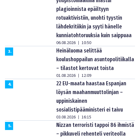
yliopistomaailma ihastui
plagioinnista epäiltyyn
rotuaktivistiin, unohti tyystin
lähdekritiikin ja syyti hänelle
kunniatohtoruuksia kuin saippuaa
06.08.2026
10:50
|
Heinäluoma selittää
3
.
koulushoppailun asuntopolitiikalla
– tilastot kertovat toista
01.08.2026
12:09
|
22 EU-maata haastaa Espanjan
4
.
löysän maahanmuuttolinjan –
uppiniskainen
sosialistipääministeri ei taivu
03.08.2026
16:15
|
Nizzan terroristi tappoi 86 ihmistä
5
.
– pikkuveli rehenteli veriteolla