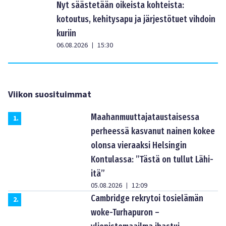
Nyt säästetään oikeista kohteista:
kotoutus, kehitysapu ja järjestötuet vihdoin
kuriin
06.08.2026
15:30
|
Viikon suosituimmat
Maahanmuuttajataustaisessa
1
.
perheessä kasvanut nainen kokee
olonsa vieraaksi Helsingin
Kontulassa: ”Tästä on tullut Lähi-
itä”
05.08.2026
12:09
|
Cambridge rekrytoi tosielämän
2
.
woke-Turhapuron –