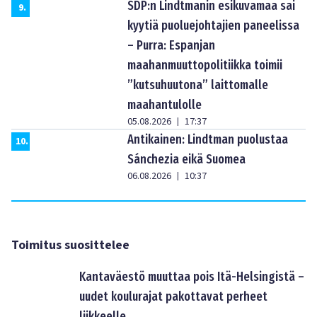
SDP:n Lindtmanin esikuvamaa sai
9
.
kyytiä puoluejohtajien paneelissa
– Purra: Espanjan
maahanmuuttopolitiikka toimii
”kutsuhuutona” laittomalle
maahantulolle
05.08.2026
17:37
|
Antikainen: Lindtman puolustaa
10
.
Sánchezia eikä Suomea
06.08.2026
10:37
|
Toimitus suosittelee
Kantaväestö muuttaa pois Itä-Helsingistä –
uudet koulurajat pakottavat perheet
liikkeelle