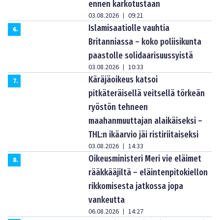
ennen karkotustaan
03.08.2026
09:21
|
Islamisaatiolle vauhtia
6
.
Britanniassa – koko poliisikunta
paastolle solidaarisuussyistä
03.08.2026
10:33
|
Käräjäoikeus katsoi
7
.
pitkäteräisellä veitsellä törkeän
ryöstön tehneen
maahanmuuttajan alaikäiseksi –
THL:n ikäarvio jäi ristiriitaiseksi
03.08.2026
14:33
|
Oikeusministeri Meri vie eläimet
8
.
rääkkääjiltä – eläintenpitokiellon
rikkomisesta jatkossa jopa
vankeutta
06.08.2026
14:27
|