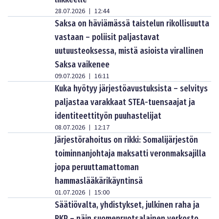
28.07.2026
12:44
|
Saksa on häviämässä taistelun rikollisuutta
vastaan – poliisit paljastavat
uutuusteoksessa, mistä asioista virallinen
Saksa vaikenee
09.07.2026
16:11
|
Kuka hyötyy järjestöavustuksista – selvitys
paljastaa varakkaat STEA-tuensaajat ja
identiteettityön puuhastelijat
08.07.2026
12:17
|
Järjestörahoitus on rikki: Somalijärjestön
toiminnanjohtaja maksatti veronmaksajilla
jopa peruuttamattoman
hammaslääkärikäyntinsä
01.07.2026
15:00
|
Säätiövalta, yhdistykset, julkinen raha ja
RKP – näin suomenruotsalainen verkosto