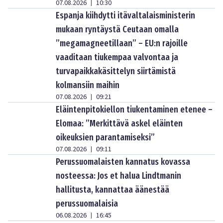
07.08.2026
10:30
|
Espanja kiihdytti itävaltalaisministerin
mukaan ryntäystä Ceutaan omalla
”megamagneetillaan” – EU:n rajoille
vaaditaan tiukempaa valvontaa ja
turvapaikkakäsittelyn siirtämistä
kolmansiin maihin
07.08.2026
09:21
|
Eläintenpitokiellon tiukentaminen etenee –
Elomaa: ”Merkittävä askel eläinten
oikeuksien parantamiseksi”
07.08.2026
09:11
|
Perussuomalaisten kannatus kovassa
nosteessa: Jos et halua Lindtmanin
hallitusta, kannattaa äänestää
perussuomalaisia
06.08.2026
16:45
|