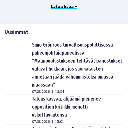
Lataa lisää +
Uusimmat
Simo Grönroos turvallisuuspoliittisessa
puheenjohtajapaneelissa:
“Maanpuolustukseen tehtävät panostukset
valuvat hukkaan, jos suomalaisten
annetaan jäädä vähemmistöksi omassa
maassaan”
07.08.2026
18:34
|
Talous kasvaa, alijäämä pienenee –
opposition kritiikki menetti
uskottavuutensa
07.08.2026
15:01
|