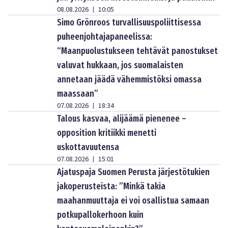
08.08.2026
10:05
|
Simo Grönroos turvallisuuspoliittisessa
puheenjohtajapaneelissa:
“Maanpuolustukseen tehtävät panostukset
valuvat hukkaan, jos suomalaisten
annetaan jäädä vähemmistöksi omassa
maassaan”
07.08.2026
18:34
|
Talous kasvaa, alijäämä pienenee –
opposition kritiikki menetti
uskottavuutensa
07.08.2026
15:01
|
Ajatuspaja Suomen Perusta järjestötukien
jakoperusteista: ”Minkä takia
maahanmuuttaja ei voi osallistua samaan
potkupallokerhoon kuin