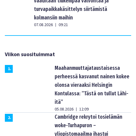
vaaditaan tiukempaa valvontaa ja
turvapaikkakäsittelyn siirtämistä
kolmansiin maihin
07.08.2026
09:21
|
Viikon suosituimmat
Maahanmuuttajataustaisessa
1
.
perheessä kasvanut nainen kokee
olonsa vieraaksi Helsingin
Kontulassa: ”Tästä on tullut Lähi-
itä”
05.08.2026
12:09
|
Cambridge rekrytoi tosielämän
2
.
woke-Turhapuron –
yliopistomaailma ihastui