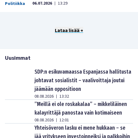
06.07.2026
13:29
Politiikka
|
Lataa lisää +
Uusimmat
SDP:n esikuvamaassa Espanjassa hallitusta
johtavat sosialistit – vaalivoittaja joutui
jäämään oppositioon
08.08.2026
13:32
|
”Meillä ei ole roskakalaa” – mikkeliläinen
kalayrittäjä panostaa vain kotimaiseen
08.08.2026
12:01
|
Yhteisöveron lasku ei mene hukkaan – se
jää yritykseen investoinneiksi ja palkkoihin