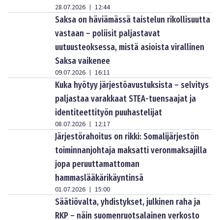
28.07.2026
12:44
|
Saksa on häviämässä taistelun rikollisuutta
vastaan – poliisit paljastavat
uutuusteoksessa, mistä asioista virallinen
Saksa vaikenee
09.07.2026
16:11
|
Kuka hyötyy järjestöavustuksista – selvitys
paljastaa varakkaat STEA-tuensaajat ja
identiteettityön puuhastelijat
08.07.2026
12:17
|
Järjestörahoitus on rikki: Somalijärjestön
toiminnanjohtaja maksatti veronmaksajilla
jopa peruuttamattoman
hammaslääkärikäyntinsä
01.07.2026
15:00
|
Säätiövalta, yhdistykset, julkinen raha ja
RKP – näin suomenruotsalainen verkosto