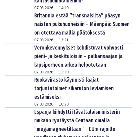
kantasuomalainenkin?”
07.08.2026
14:10
|
Britannia estää ”transnaisilta” pääsyn
naisten pukuhuoneisiin – Mäenpää: Suomen
on otettava mallia päätöksestä
07.08.2026
13:21
|
Veronkevennykset kohdistuvat vahvasti
pieni- ja keskituloisiin – palkansaajan ja
lapsiperheen arkea helpotetaan
07.08.2026
11:39
|
Ruokavirasto käynnisti laajat
torjuntatoimet sikaruton leviämisen
estämiseksi
07.08.2026
10:30
|
Espanja kiihdytti itävaltalaisministerin
mukaan ryntäystä Ceutaan omalla
”megamagneetillaan” – EU:n rajoille