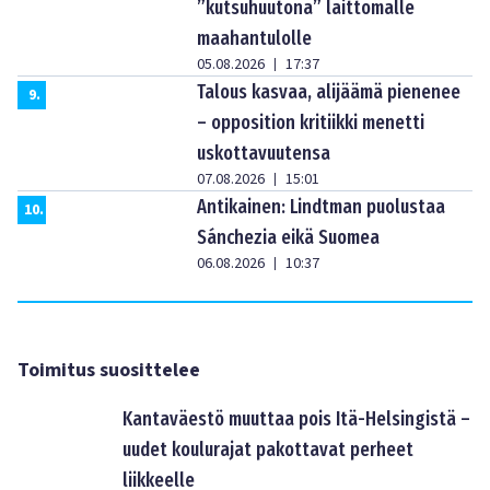
”kutsuhuutona” laittomalle
maahantulolle
05.08.2026
17:37
|
Talous kasvaa, alijäämä pienenee
9
.
– opposition kritiikki menetti
uskottavuutensa
07.08.2026
15:01
|
Antikainen: Lindtman puolustaa
10
.
Sánchezia eikä Suomea
06.08.2026
10:37
|
Toimitus suosittelee
Kantaväestö muuttaa pois Itä-Helsingistä –
uudet koulurajat pakottavat perheet
liikkeelle