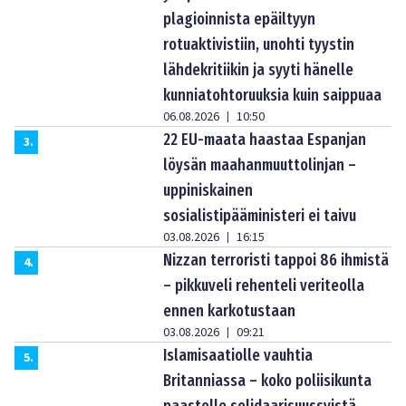
plagioinnista epäiltyyn
rotuaktivistiin, unohti tyystin
lähdekritiikin ja syyti hänelle
kunniatohtoruuksia kuin saippuaa
06.08.2026
10:50
|
22 EU-maata haastaa Espanjan
3
.
löysän maahanmuuttolinjan –
uppiniskainen
sosialistipääministeri ei taivu
03.08.2026
16:15
|
Nizzan terroristi tappoi 86 ihmistä
4
.
– pikkuveli rehenteli veriteolla
ennen karkotustaan
03.08.2026
09:21
|
Islamisaatiolle vauhtia
5
.
Britanniassa – koko poliisikunta
paastolle solidaarisuussyistä