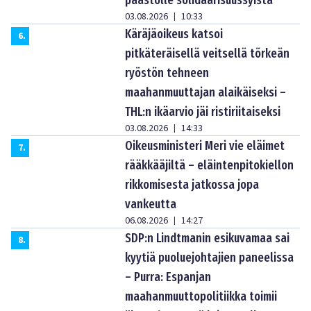
03.08.2026
10:33
|
Käräjäoikeus katsoi
6
.
pitkäteräisellä veitsellä törkeän
ryöstön tehneen
maahanmuuttajan alaikäiseksi –
THL:n ikäarvio jäi ristiriitaiseksi
03.08.2026
14:33
|
Oikeusministeri Meri vie eläimet
7
.
rääkkääjiltä – eläintenpitokiellon
rikkomisesta jatkossa jopa
vankeutta
06.08.2026
14:27
|
SDP:n Lindtmanin esikuvamaa sai
8
.
kyytiä puoluejohtajien paneelissa
– Purra: Espanjan
maahanmuuttopolitiikka toimii