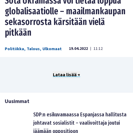
Sota Ukrainassa voi tietää loppua
globalisaatiolle – maailmankaupan
sekasorrosta kärsitään vielä
pitkään
19.04.2022
11:12
Politiikka
,
Talous
,
Ulkomaat
|
Lataa lisää +
Uusimmat
SDP:n esikuvamaassa Espanjassa hallitusta
johtavat sosialistit – vaalivoittaja joutui
jäämään oppositioon