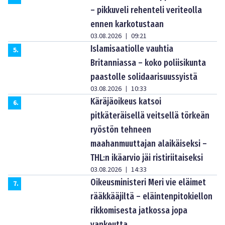
– pikkuveli rehenteli veriteolla
ennen karkotustaan
03.08.2026
09:21
|
Islamisaatiolle vauhtia
5
.
Britanniassa – koko poliisikunta
paastolle solidaarisuussyistä
03.08.2026
10:33
|
Käräjäoikeus katsoi
6
.
pitkäteräisellä veitsellä törkeän
ryöstön tehneen
maahanmuuttajan alaikäiseksi –
THL:n ikäarvio jäi ristiriitaiseksi
03.08.2026
14:33
|
Oikeusministeri Meri vie eläimet
7
.
rääkkääjiltä – eläintenpitokiellon
rikkomisesta jatkossa jopa
vankeutta