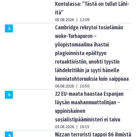
Kontulassa: ”Tästä on tullut Lähi-
itä”
05.08.2026
12:09
|
Cambridge rekrytoi tosielämän
2
.
woke-Turhapuron –
yliopistomaailma ihastui
plagioinnista epäiltyyn
rotuaktivistiin, unohti tyystin
lähdekritiikin ja syyti hänelle
kunniatohtoruuksia kuin saippuaa
06.08.2026
10:50
|
22 EU-maata haastaa Espanjan
3
.
löysän maahanmuuttolinjan –
uppiniskainen
sosialistipääministeri ei taivu
03.08.2026
16:15
|
Nizzan terroristi tappoi 86 ihmistä
4
.