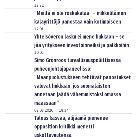
13:32
”Meillä ei ole roskakalaa” – mikkeliläinen
kalayrittäjä panostaa vain kotimaiseen
12:01
Yhteisöveron lasku ei mene hukkaan – se
jää yritykseen investoinneiksi ja palkkoihin
10:05
Simo Grönroos turvallisuuspoliittisessa
puheenjohtajapaneelissa:
“Maanpuolustukseen tehtävät panostukset
valuvat hukkaan, jos suomalaisten
annetaan jäädä vähemmistöksi omassa
maassaan”
07.08.2026
18:34
|
Talous kasvaa, alijäämä pienenee –
opposition kritiikki menetti
uskottavuutensa