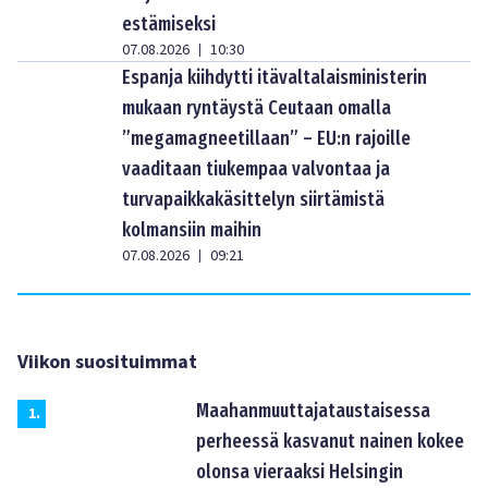
estämiseksi
07.08.2026
10:30
|
Espanja kiihdytti itävaltalaisministerin
mukaan ryntäystä Ceutaan omalla
”megamagneetillaan” – EU:n rajoille
vaaditaan tiukempaa valvontaa ja
turvapaikkakäsittelyn siirtämistä
kolmansiin maihin
07.08.2026
09:21
|
Viikon suosituimmat
Maahanmuuttajataustaisessa
1
.
perheessä kasvanut nainen kokee
olonsa vieraaksi Helsingin