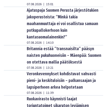
07.08.2026
15:01
|
Ajatuspaja Suomen Perusta järjestötukien
jakoperusteista: ”Minkä takia
maahanmuuttaja ei voi osallistua samaan
potkupallokerhoon kuin
kantasuomalainenkin?”
07.08.2026
14:10
|
Britannia estää ”transnaisilta” pääsyn
naisten pukuhuoneisiin – Mäenpää: Suomen
on otettava mallia päätöksestä
07.08.2026
13:21
|
Veronkevennykset kohdistuvat vahvasti
pieni- ja keskituloisiin – palkansaajan ja
lapsiperheen arkea helpotetaan
07.08.2026
11:39
|
Ruokavirasto käynnisti laajat
torjuntatoimet sikaruton leviämisen