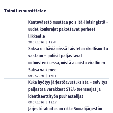
Toimitus suosittelee
Kantaväestö muuttaa pois Itä-Helsingistä –
uudet koulurajat pakottavat perheet
liikkeelle
28.07.2026
12:44
|
Saksa on häviämässä taistelun rikollisuutta
vastaan – poliisit paljastavat
uutuusteoksessa, mistä asioista virallinen
Saksa vaikenee
09.07.2026
16:11
|
Kuka hyötyy järjestöavustuksista – selvitys
paljastaa varakkaat STEA-tuensaajat ja
identiteettityön puuhastelijat
08.07.2026
12:17
|
Järjestörahoitus on rikki: Somalijärjestön