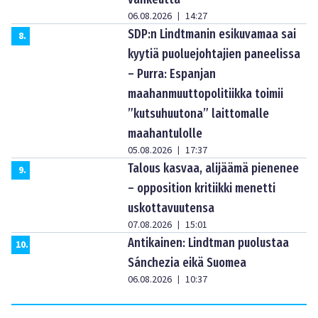
06.08.2026
14:27
|
SDP:n Lindtmanin esikuvamaa sai
8
.
kyytiä puoluejohtajien paneelissa
– Purra: Espanjan
maahanmuuttopolitiikka toimii
”kutsuhuutona” laittomalle
maahantulolle
05.08.2026
17:37
|
Talous kasvaa, alijäämä pienenee
9
.
– opposition kritiikki menetti
uskottavuutensa
07.08.2026
15:01
|
Antikainen: Lindtman puolustaa
10
.
Sánchezia eikä Suomea
06.08.2026
10:37
|