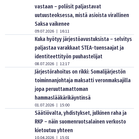
vastaan – poliisit paljastavat
uutuusteoksessa, mistä asioista virallinen
Saksa vaikenee
09.07.2026
16:11
|
Kuka hyötyy järjestöavustuksista – selvitys
paljastaa varakkaat STEA-tuensaajat ja
identiteettityön puuhastelijat
08.07.2026
12:17
|
Järjestörahoitus on rikki: Somalijärjestön
toiminnanjohtaja maksatti veronmaksajilla
jopa peruuttamattoman
hammaslääkärikäyntinsä
01.07.2026
15:00
|
Säätiövalta, yhdistykset, julkinen raha ja
RKP – näin suomenruotsalainen verkosto
kietoutuu yhteen
10.04.2026
15:01
|