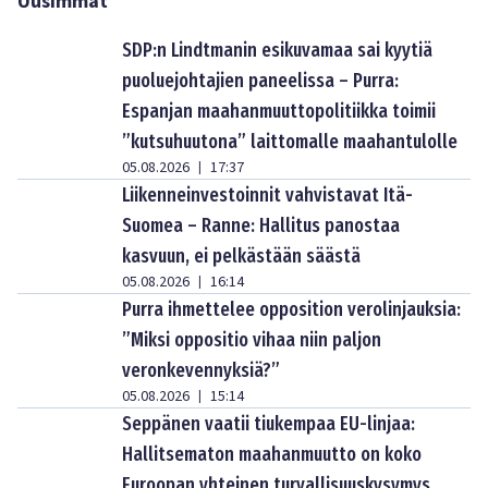
Uusimmat
SDP:n Lindtmanin esikuvamaa sai kyytiä
puoluejohtajien paneelissa – Purra:
Espanjan maahanmuuttopolitiikka toimii
”kutsuhuutona” laittomalle maahantulolle
05.08.2026
17:37
|
Liikenneinvestoinnit vahvistavat Itä-
Suomea – Ranne: Hallitus panostaa
kasvuun, ei pelkästään säästä
05.08.2026
16:14
|
Purra ihmettelee opposition verolinjauksia:
”Miksi oppositio vihaa niin paljon
veronkevennyksiä?”
05.08.2026
15:14
|
Seppänen vaatii tiukempaa EU-linjaa:
Hallitsematon maahanmuutto on koko
Euroopan yhteinen turvallisuuskysymys