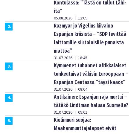
Kontulassa: ”Tästä on tullut Lähi-
itä”
05.08.2026
12:09
|
Razmyar ja Vigelius kiivaina
2
.
Espanjan kriisistä – ”SDP levittää
laittomille siirtolaisille punaista
mattoa”
31.07.2026
18:45
|
Kymmenet tuhannet afrikkalaiset
3
.
tunkeutuivat väkisin Eurooppaan –
Espanjan Ceutassa ”täysi kaaos”
31.07.2026
08:04
|
Antikainen: Espanjan raja murtui –
4
.
tätäkö Lindtman haluaa Suomelle?
31.07.2026
09:01
|
Kielimuuri suojaa:
5
.
Maahanmuuttajalapset eivät