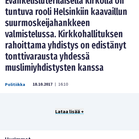
Evankelisluterilaisella kirkolla on
tuntuva rooli Helsinkiin kaavaillun
suurmoskeijahankkeen
valmistelussa. Kirkkohallituksen
rahoittama yhdistys on edistänyt
tonttivarausta yhdessä
muslimiyhdistysten kanssa
18.10.2017
16:10
Politiikka
|
Lataa lisää +