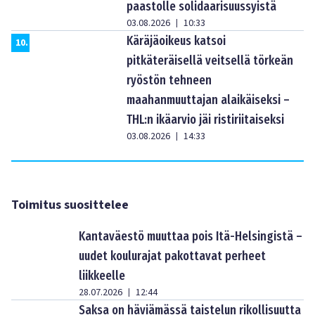
paastolle solidaarisuussyistä
03.08.2026
10:33
|
Käräjäoikeus katsoi
10
.
pitkäteräisellä veitsellä törkeän
ryöstön tehneen
maahanmuuttajan alaikäiseksi –
THL:n ikäarvio jäi ristiriitaiseksi
03.08.2026
14:33
|
Toimitus suosittelee
Kantaväestö muuttaa pois Itä-Helsingistä –
uudet koulurajat pakottavat perheet
liikkeelle
28.07.2026
12:44
|
Saksa on häviämässä taistelun rikollisuutta