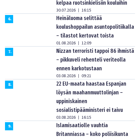
kelpaa ruotsinkielisiin kouluihin
30.07.2026
16:15
|
Heinäluoma selittää
6
.
koulushoppailun asuntopolitiikalla
– tilastot kertovat toista
01.08.2026
12:09
|
Nizzan terroristi tappoi 86 ihmistä
7
.
– pikkuveli rehenteli veriteolla
ennen karkotustaan
03.08.2026
09:21
|
22 EU-maata haastaa Espanjan
8
.
löysän maahanmuuttolinjan –
uppiniskainen
sosialistipääministeri ei taivu
03.08.2026
16:15
|
Islamisaatiolle vauhtia
9
.
Britanniassa – koko poliisikunta