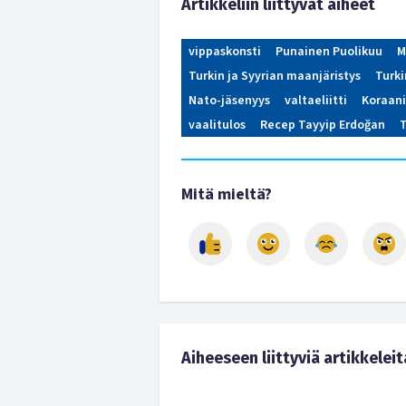
Artikkeliin liittyvät aiheet
vippaskonsti
Punainen Puolikuu
M
Turkin ja Syyrian maanjäristys
Turki
Nato-jäsenyys
valtaeliitti
Koraani
vaalitulos
Recep Tayyip Erdoğan
T
Mitä mieltä?
Aiheeseen liittyviä artikkeleit