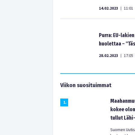
14.02.2023
11:01
|
Purra: EU-lakie
huolettaa – ”Täs
28.02.2023
17:05
|
Viikon suosituimmat
Maahanmuut
1
.
kokee olon
tullut Lähi
Suomen Uutist