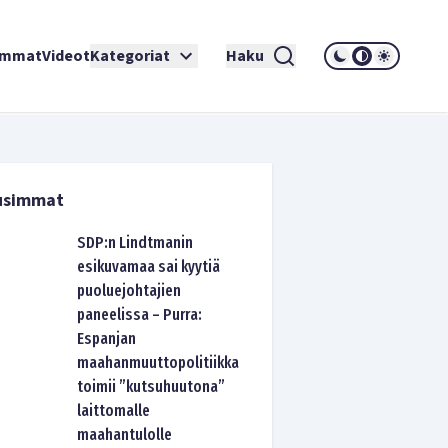
immat
Videot
Kategoriat
Haku
usimmat
SDP:n Lindtmanin
esikuvamaa sai kyytiä
puoluejohtajien
paneelissa – Purra:
Espanjan
maahanmuuttopolitiikka
toimii ”kutsuhuutona”
laittomalle
maahantulolle