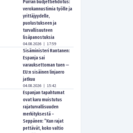
Purran budjettiehdotus:
verokannustimia työlle ja
yrittäjyydelle,
puolustukseen ja
turvallisuuteen
lisäpanostuksia
04.08.2026
17:59
|
Sisäministeri Rantanen:
Espanja sai
varauksettoman tuen —
EU:n sisäinen linjaero
jatkuu
04.08.2026
15:42
|
Espanjan tapahtumat
ovat karu muistutus
rajaturvallisuuden
merkityksestä –
Seppänen: ”Kun rajat
pettävät, koko valtio