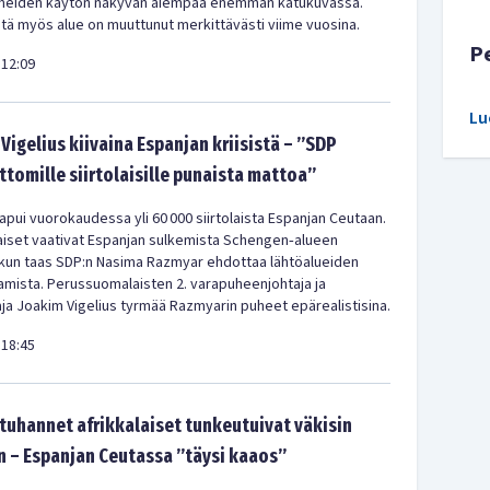
meiden käytön näkyvän aiempaa enemmän katukuvassa.
ä myös alue on muuttunut merkittävästi viime vuosina.
P
12:09
Lu
Vigelius kiivaina Espanjan kriisistä – ”SDP
ittomille siirtolaisille punaista mattoa”
pui vuorokaudessa yli 60 000 siirtolaista Espanjan Ceutaan.
iset vaativat Espanjan sulkemista Schengen‑alueen
 kun taas SDP:n Nasima Razmyar ehdottaa lähtöalueiden
amista. Perussuomalaisten 2. varapuheenjohtaja ja
a Joakim Vigelius tyrmää Razmyarin puheet epärealistisina.
18:45
uhannet afrikkalaiset tunkeutuivat väkisin
 – Espanjan Ceutassa ”täysi kaaos”