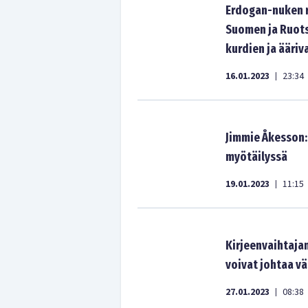
Erdogan-nuken r
Suomen ja Ruots
kurdien ja ääri
16.01.2023
23:34
|
Jimmie Åkesson: 
myötäilyssä
19.01.2023
11:15
|
Kirjeenvaihtaja
voivat johtaa vä
27.01.2023
08:38
|