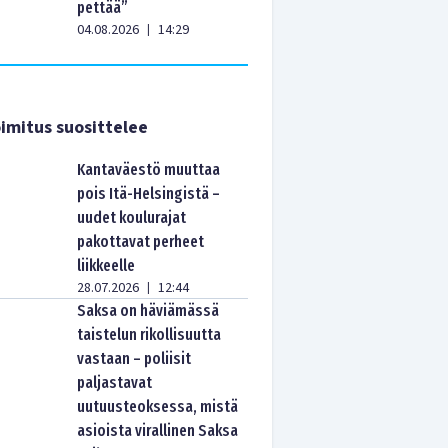
pettää”
04.08.2026
14:29
|
imitus suosittelee
Kantaväestö muuttaa
pois Itä-Helsingistä –
uudet koulurajat
pakottavat perheet
liikkeelle
28.07.2026
12:44
|
Saksa on häviämässä
taistelun rikollisuutta
vastaan – poliisit
paljastavat
uutuusteoksessa, mistä
asioista virallinen Saksa