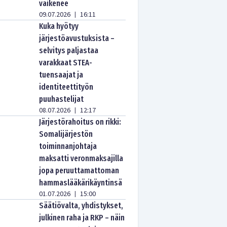
vaikenee
09.07.2026
16:11
|
Kuka hyötyy
järjestöavustuksista –
selvitys paljastaa
varakkaat STEA-
tuensaajat ja
identiteettityön
puuhastelijat
08.07.2026
12:17
|
Järjestörahoitus on rikki:
Somalijärjestön
toiminnanjohtaja
maksatti veronmaksajilla
jopa peruuttamattoman
hammaslääkärikäyntinsä
01.07.2026
15:00
|
Säätiövalta, yhdistykset,
julkinen raha ja RKP – näin