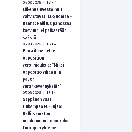
05.08.2026
17:37
|
Liikenneinvestoinnit
vahvistavat Itä-Suomea –
Ranne: Hallitus panostaa
kasvuun, ei pelkästään
säästä
05.08.2026
16:14
|
Purra ihmettelee
opposition
verolinjauksia: ”Miksi
oppositio vihaa niin
paljon
veronkevennyksiä?”
05.08.2026
15:14
|
Seppänen vaatii
tiukempaa EU-linjaa:
Hallitsematon
maahanmuutto on koko
Euroopan yhteinen