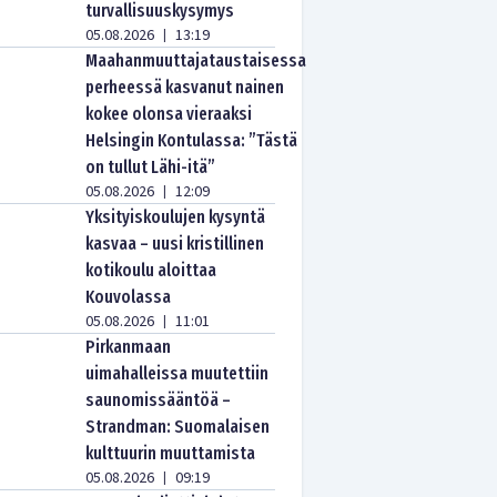
turvallisuuskysymys
05.08.2026
13:19
|
Maahanmuuttajataustaisessa
perheessä kasvanut nainen
kokee olonsa vieraaksi
Helsingin Kontulassa: ”Tästä
on tullut Lähi-itä”
05.08.2026
12:09
|
Yksityiskoulujen kysyntä
kasvaa – uusi kristillinen
kotikoulu aloittaa
Kouvolassa
05.08.2026
11:01
|
Pirkanmaan
uimahalleissa muutettiin
saunomissääntöä –
Strandman: Suomalaisen
kulttuurin muuttamista
05.08.2026
09:19
|