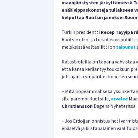
maanjäristysten järkyttämässä Tur
enää vippaskonsteja tullakseen v
helpottaa Ruotsin ja miksei Suom
Turkin presidentti
Recep Tayyip Er
Ruotsin ulko- ja turvallisuuspoliitti
melskeissä valtaeliitti on
taipunut
s
Katastrofeilla on tapana vahvistaa v
että kansa kerääntyy toukokuun pres
johtajansa ympärille ilman sen suur
– Mitä nopeammat sekä yksinkertaise
sitä parempi Ruotsille,
arvelee
Maan
Christiansson
Dagens Nyheterissä.
– Jos Erdoğan onnistuu heti varmis
epäselvä ja kiistanalainen vaalitulos