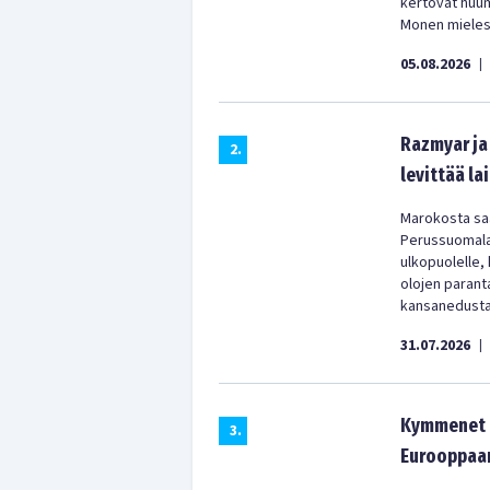
kertovat huu
Monen mielest
05.08.2026
|
Razmyar ja 
2
.
levittää la
Marokosta saa
Perussuomala
ulkopuolelle,
olojen parant
kansanedustaj
31.07.2026
|
Kymmenet t
3
.
Eurooppaan