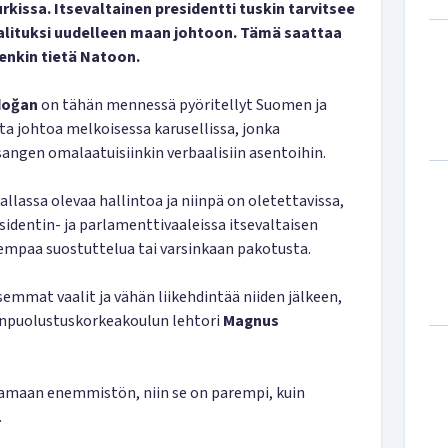
kissa. Itsevaltainen presidentti
tuskin tarvitsee
alituksi uudelleen maan johtoon. Tämä saattaa
enkin tietä Natoon.
doğan
on tähän mennessä pyöritellyt Suomen ja
sta johtoa melkoisessa karusellissa, jonka
angen omalaatuisiinkin verbaalisiin asentoihin.
allassa olevaa hallintoa ja niinpä on oletettavissa,
identin- ja parlamenttivaaleissa itsevaltaisen
empaa suostuttelua tai varsinkaan pakotusta.
mmat vaalit ja vähän liikehdintää niiden jälkeen,
puolustuskorkeakoulun lehtori
Magnus
tamaan enemmistön, niin se on parempi, kuin
.