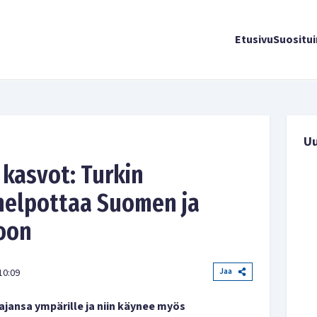
Etusivu
Suositu
U
kasvot: Turkin
 helpottaa Suomen ja
toon
Jaa
10:09
ajansa ympärille ja niin käynee myös