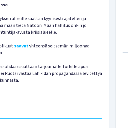
assa
sen uhreille saattaa kyynisesti ajatellen ja
aa maan tietä Natoon. Maan hallitus onkin jo
tuntija-avusta kriisialueelle.
uolikuut
saavat
yhteensä seitsemän miljoonaa
a.
aa solidaarisuuttaan tarjoamalle Turkille apua
ei Ruotsi vastaa Lähi-Idän propagandassa levitettyä
akunnasta.