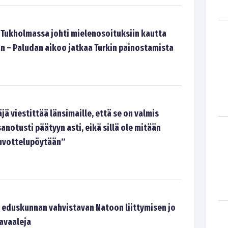
 Tukholmassa johti mielenosoituksiin kautta
 – Paludan aikoo jatkaa Turkin painostamista
jä viestittää länsimaille, että se on valmis
notusti päätyyn asti, eikä sillä ole mitään
euvottelupöytään”
 eduskunnan vahvistavan Natoon liittymisen jo
avaaleja