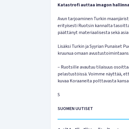
Katastrofi auttaa imagon hallinn
Avun tarjoaminen Turkin maanjäristyk
erityisesti Ruotsin kannalta tasoitt
päättänyt materiaalisesta sekä asian
Lisäksi Turkin ja Syyrian Punaiset P
kruunua omaan avustustoimintaans
– Ruotsille avautuu tilaisuus osoitt
pelastustöissä. Voimme näyttää, ett
kuvaa Koraaneita polttavasta kans
S
SUOMEN UUTISET