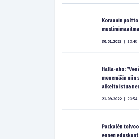
Koraanin poltto
muslimimaailman
30.01.2023
10:40
|
Halla-aho: ”Venä
menemään niin sa
aikeita istua n
21.09.2022
20:54
|
Packalén toivoo
ennen eduskunt