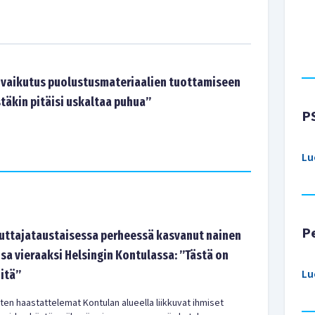
n vaikutus puolustusmateriaalien tuottamiseen
täkin pitäisi uskaltaa puhua”
P
Lu
P
tajataustaisessa perheessä kasvanut nainen
sa vieraaksi Helsingin Kontulassa: ”Tästä on
Lu
-itä”
en haastattelemat Kontulan alueella liikkuvat ihmiset