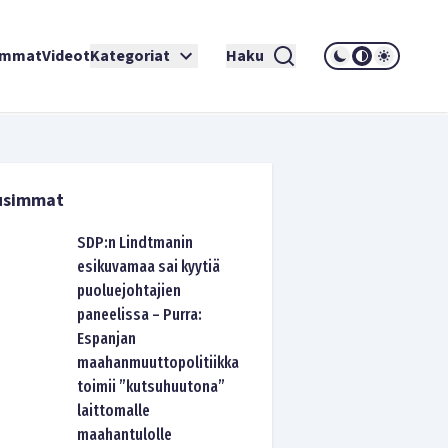
immat
Videot
Kategoriat
Haku
usimmat
SDP:n Lindtmanin
esikuvamaa sai kyytiä
puoluejohtajien
paneelissa – Purra:
Espanjan
maahanmuuttopolitiikka
toimii ”kutsuhuutona”
laittomalle
maahantulolle