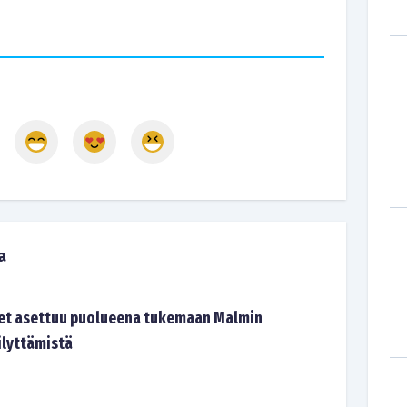
a
et asettuu puolueena tukemaan Malmin
lyttämistä