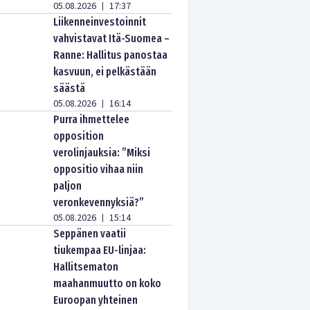
05.08.2026
17:37
|
Liikenneinvestoinnit
vahvistavat Itä-Suomea –
Ranne: Hallitus panostaa
kasvuun, ei pelkästään
säästä
05.08.2026
16:14
|
Purra ihmettelee
opposition
verolinjauksia: ”Miksi
oppositio vihaa niin
paljon
veronkevennyksiä?”
05.08.2026
15:14
|
Seppänen vaatii
tiukempaa EU-linjaa:
Hallitsematon
maahanmuutto on koko
Euroopan yhteinen