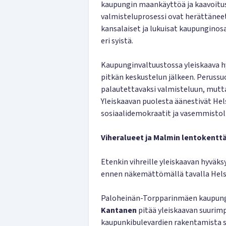
kaupungin maankäyttöä ja kaavoitust
valmisteluprosessi ovat herättäneet
kansalaiset ja lukuisat kaupunginos
eri syistä.
Kaupunginvaltuustossa yleiskaava hyv
pitkän keskustelun jälkeen. Perussu
palautettavaksi valmisteluun, mutta 
Yleiskaavan puolesta äänestivät Hel
sosiaalidemokraatit ja vasemmistoli
Viheralueet ja Malmin lentokent
Etenkin vihreille yleiskaavan hyväks
ennen näkemättömällä tavalla Helsi
Paloheinän-Torpparinmäen kaupung
Kantanen
pitää yleiskaavan suurim
kaupunkibulevardien rakentamista 