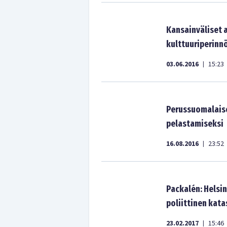
Kansainväliset 
kulttuuriperinn
03.06.2016
15:23
|
Perussuomalaise
pelastamiseksi
16.08.2016
23:52
|
Packalén: Helsi
poliittinen kata
23.02.2017
15:46
|