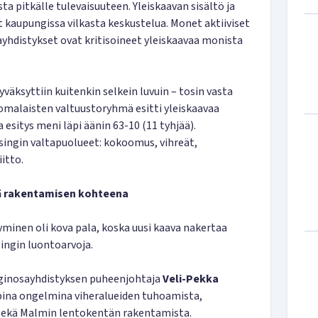
a pitkälle tulevaisuuteen. Yleiskaavan sisältö ja
 kaupungissa vilkasta keskustelua. Monet aktiiviset
ayhdistykset ovat kritisoineet yleiskaavaa monista
äksyttiin kuitenkin selkein luvuin – tosin vasta
omalaisten valtuustoryhmä esitti yleiskaavaa
esitys meni läpi äänin 63-10 (11 tyhjää).
singin valtapuolueet: kokoomus, vihreät,
itto.
tä rakentamisen kohteena
yminen oli kova pala, koska uusi kaava nakertaa
ngin luontoarvoja.
inosayhdistyksen puheenjohtaja
Veli-Pekka
pina ongelmina viheralueiden tuhoamista,
sekä Malmin lentokentän rakentamista.