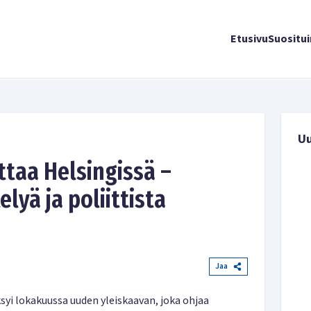
Etusivu
Suositu
U
taa Helsingissä –
lyä ja poliittista
Jaa
yi lokakuussa uuden yleiskaavan, joka ohjaa