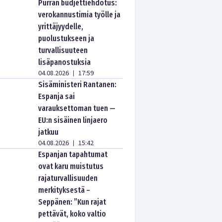
Purran budjettiehdotus:
verokannustimia työlle ja
yrittäjyydelle,
puolustukseen ja
turvallisuuteen
lisäpanostuksia
04.08.2026
17:59
|
Sisäministeri Rantanen:
Espanja sai
varauksettoman tuen —
EU:n sisäinen linjaero
jatkuu
04.08.2026
15:42
|
Espanjan tapahtumat
ovat karu muistutus
rajaturvallisuuden
merkityksestä –
Seppänen: ”Kun rajat
pettävät, koko valtio