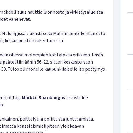
mahdollisuus nauttia luonnosta ja virkistysalueista
udet vähenevät.
 Helsingissä tiukasti sekä Malmin lentokentän että
n, keskuspuiston rakentamista.
avan ohessa molempien kohtalosta erikseen. Ensin
päätettiin äänin 56-22, sitten keskuspuiston
30. Tulos oli monelle kaupunkilaiselle iso pettymys.
heenjohtaja
Markku Saarikangas
arvostelee
a.
hkäinen, peittelyä ja poliittista junttaamista.
oimatta kansalaismielipiteen yleiskaavan