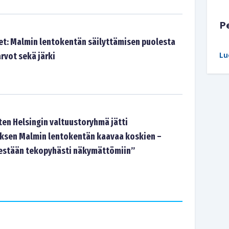
P
t: Malmin lentokentän säilyttämisen puolesta
Lu
rvot sekä järki
en Helsingin valtuustoryhmä jätti
ksen Malmin lentokentän kaavaa koskien –
estään tekopyhästi näkymättömiin”