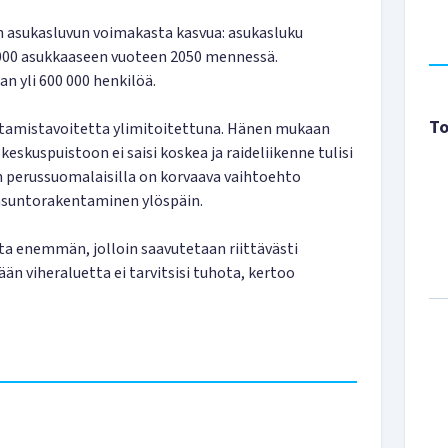
n asukasluvun voimakasta kasvua: asukasluku
000 asukkaaseen vuoteen 2050 mennessä.
an yli 600 000 henkilöä.
To
ntamistavoitetta ylimitoitettuna. Hänen mukaan
keskuspuistoon ei saisi koskea ja raideliikenne tulisi
in perussuomalaisilla on korvaava vaihtoehto
 asuntorakentaminen ylöspäin.
sta enemmän, jolloin saavutetaan riittävästi
ään viheraluetta ei tarvitsisi tuhota, kertoo