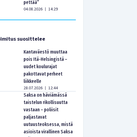
pettää”
04.08.2026
14:29
|
imitus suosittelee
Kantaväestö muuttaa
pois Itä-Helsingistä –
uudet koulurajat
pakottavat perheet
liikkeelle
28.07.2026
12:44
|
Saksa on häviämässä
taistelun rikollisuutta
vastaan – poliisit
paljastavat
uutuusteoksessa, mistä
asioista virallinen Saksa