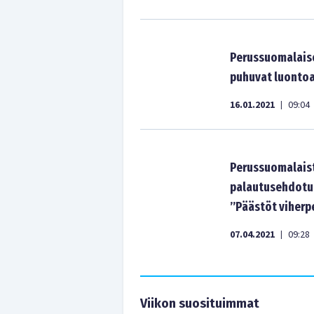
Perussuomalaise
puhuvat luontoa
16.01.2021
09:04
|
Perussuomalaist
palautusehdotu
”Päästöt viherp
07.04.2021
09:28
|
Viikon suosituimmat