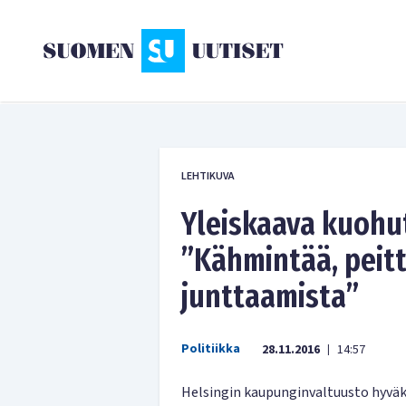
LEHTIKUVA
Yleiskaava kuohut
”Kähmintää, peitte
junttaamista”
Politiikka
28.11.2016
14:57
|
Helsingin kaupunginvaltuusto hyväks