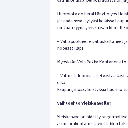
valmistelussa. Demokratiasta on jälj
Huomiota on herättänyt myös Helsing
ja saada hyväksytyksi kaikissa kaupu
mukaan syynä yleiskaavan kiireelle o
– Valtapuolueet eivät uskaltaneet jät
nopeasti läpi.
Myöskään Veli-Pekka Kantanen ei ole 
– Valmisteluprosessi ei vastaa käsi
eikä
kaupunginosayhdistyksiä huomioitu ri
Vaihtoehto yleiskaavalle?
Yleiskaavaa on pidetty ongelmallis
asuntorakentamistavoitteiden takia