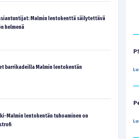
asiantuntijat: Malmin lentokenttä säilytettävä
ön helmenä
P
t barrikadeilla Malmin lentokentän
Lu
P
nki-Malmin lentokentän tuhoaminen on
Lu
strofi