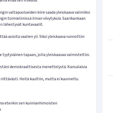
ellä enää sen irvikuva.
in valtapuolueiden kiire saada yleiskaava valmiiksi
ngin toimielimissä ilman viivytyksiä. Saarikankaan
n lähestyvät kuntavaalit.
tää asioita vaalien yli. Siksi yleiskaava runnottiin
tyytyväinen tapaan, jolla yleiskaavaa valmisteltiin.
tystäni demokraattisesta menettelystä. Kansalaisia
ittävästi. Heitä kuultiin, mutta ei kuunneltu.
ena etenkin sen kunnianhimoisten
.