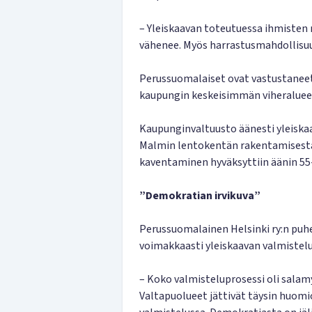
– Yleiskaavan toteutuessa ihmisten 
vähenee. Myös harrastusmahdollisu
Perussuomalaiset ovat vastustaneet
kaupungin keskeisimmän viheraluee
Kaupunginvaltuusto äänesti yleiska
Malmin lentokentän rakentamisesta 
kaventaminen hyväksyttiin äänin 55-
”Demokratian irvikuva”
Perussuomalainen Helsinki ry:n pu
voimakkaasti yleiskaavan valmistelu
– Koko valmisteluprosessi oli salamy
Valtapuolueet jättivät täysin huomi