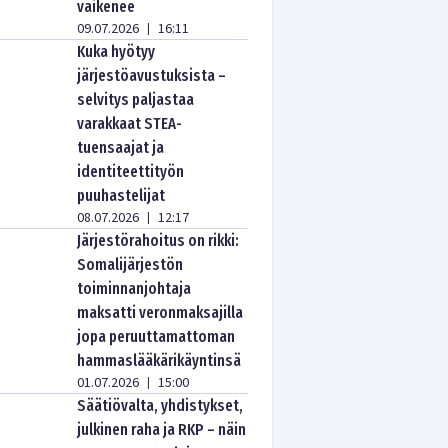
vaikenee
09.07.2026
16:11
|
Kuka hyötyy
järjestöavustuksista –
selvitys paljastaa
varakkaat STEA-
tuensaajat ja
identiteettityön
puuhastelijat
08.07.2026
12:17
|
Järjestörahoitus on rikki:
Somalijärjestön
toiminnanjohtaja
maksatti veronmaksajilla
jopa peruuttamattoman
hammaslääkärikäyntinsä
01.07.2026
15:00
|
Säätiövalta, yhdistykset,
julkinen raha ja RKP – näin