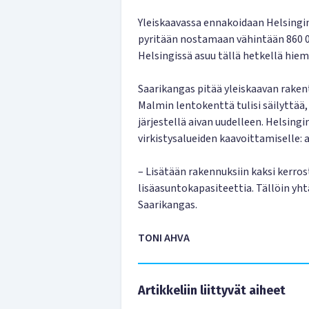
Yleiskaavassa ennakoidaan Helsingi
pyritään nostamaan vähintään 860 
Helsingissä asuu tällä hetkellä hiem
Saarikangas pitää yleiskaavan rake
Malmin lentokenttä tulisi säilyttää, 
järjestellä aivan uudelleen. Helsing
virkistysalueiden kaavoittamiselle:
– Lisätään rakennuksiin kaksi kerro
lisäasuntokapasiteettia. Tällöin yht
Saarikangas.
TONI AHVA
Artikkeliin liittyvät aiheet