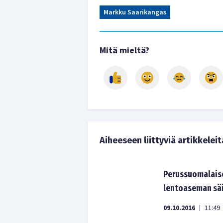
Markku Saarikangas
Mitä mieltä?
Aiheeseen liittyviä artikkeleit
Perussuomalais
lentoaseman säi
09.10.2016
11:49
|