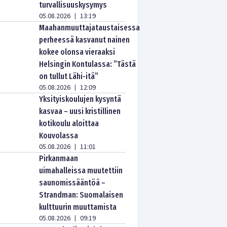
turvallisuuskysymys
05.08.2026
13:19
|
Maahanmuuttajataustaisessa
perheessä kasvanut nainen
kokee olonsa vieraaksi
Helsingin Kontulassa: ”Tästä
on tullut Lähi-itä”
05.08.2026
12:09
|
Yksityiskoulujen kysyntä
kasvaa – uusi kristillinen
kotikoulu aloittaa
Kouvolassa
05.08.2026
11:01
|
Pirkanmaan
uimahalleissa muutettiin
saunomissääntöä –
Strandman: Suomalaisen
kulttuurin muuttamista
05.08.2026
09:19
|