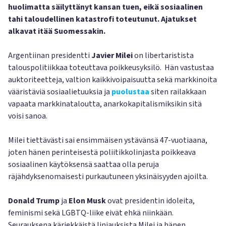
huolimatta säilyttänyt kansan tuen, eikä sosiaalinen
tahi taloudellinen katastrofi toteutunut. Ajatukset
alkavat itää Suomessakin.
Argentiinan presidentti
Javier
Milei
on libertaristista
talouspolitiikkaa toteuttava poikkeusyksilö. Hän vastustaa
auktoriteetteja, valtion kaikkivoipaisuutta sekä markkinoita
vääristäviä sosiaalietuuksia ja
puolustaa
siten railakkaan
vapaata markkinataloutta, anarkokapitalismiksikin sitä
voisi sanoa.
Milei tiettävästi sai ensimmäisen ystävänsä 47-vuotiaana,
joten hänen perinteisestä poliitikkolinjasta poikkeava
sosiaalinen käytöksensä saattaa olla peruja
räjähdyksenomaisesti purkautuneen yksinäisyyden ajoilta.
Donald Trump
ja
Elon Musk
ovat presidentin idoleita,
feminismi sekä LGBTQ-liike eivät ehkä niinkään.
Seurauksena kärjekkäistä linjauksista Milei ja hänen