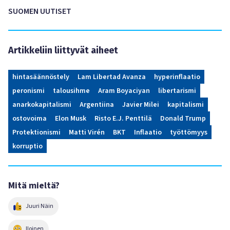
SUOMEN UUTISET
Artikkeliin liittyvät aiheet
hintasäännöstely
Lam Libertad Avanza
hyperinflaatio
peronismi
talousihme
Aram Boyaciyan
libertarismi
anarkokapitalismi
Argentiina
Javier Milei
kapitalismi
ostovoima
Elon Musk
Risto E.J. Penttilä
Donald Trump
Protektionismi
Matti Virén
BKT
Inflaatio
työttömyys
korruptio
Mitä mieltä?
Juuri Näin
Iloinen