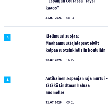
– Espanjan Ceutassa ”täysi
kaaos”
31.07.2026
08:04
|
Kielimuuri suojaa:
4
.
Maahanmuuttajalapset eivät
kelpaa ruotsinkielisiin kouluihin
30.07.2026
16:15
|
Antikainen: Espanjan raja murtui –
5
.
tätäkö Lindtman haluaa
Suomelle?
31.07.2026
09:01
|