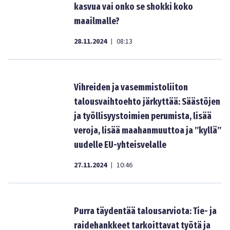
kasvua vai onko se shokki koko
maailmalle?
28.11.2024
08:13
|
Vihreiden ja vasemmistoliiton
talousvaihtoehto järkyttää: Säästöjen
ja työllisyystoimien perumista, lisää
veroja, lisää maahanmuuttoa ja ”kyllä”
uudelle EU-yhteisvelalle
27.11.2024
10:46
|
Purra täydentää talousarviota: Tie- ja
raidehankkeet tarkoittavat työtä ja