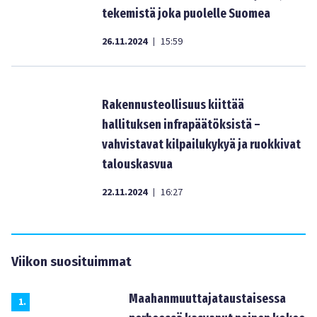
tekemistä joka puolelle Suomea
26.11.2024
15:59
|
Rakennusteollisuus kiittää
hallituksen infrapäätöksistä –
vahvistavat kilpailukykyä ja ruokkivat
talouskasvua
22.11.2024
16:27
|
Viikon suosituimmat
Maahanmuuttajataustaisessa
1
.