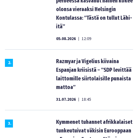
perheessä kasvanut nainen kokee
olonsa vieraaksi Helsingin
Kontulassa: ”Tästä on tullut Lähi-
itä”
05.08.2026
12:09
|
Razmyar ja Vigelius kiivaina
2
.
Espanjan kriisistä – ”SDP levittää
laittomille siirtolaisille punaista
mattoa”
31.07.2026
18:45
|
Kymmenet tuhannet afrikkalaiset
3
.
tunkeutuivat väkisin Eurooppaan