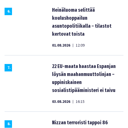
Heinäluoma selittää
6
.
koulushoppailun
asuntopolitiikalla – tilastot
kertovat toista
01.08.2026
12:09
|
22 EU-maata haastaa Espanjan
7
.
löysän maahanmuuttolinjan –
uppiniskainen
sosialistipääministeri ei taivu
03.08.2026
16:15
|
Nizzan terroristi tappoi 86
8
.