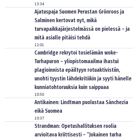
13:34
Ajatuspaja Suomen Perustan Grönroos ja
Salminen kertovat nyt, mikä
turvapaikkajärjestelmässä on pielessä – ja
mitä asialle pitäisi tehdä
12:01
Cambridge rekrytoi tosielämän woke-
Turhapuron – yliopistomaailma ihastui
plagioinnista epäiltyyn rotuaktivistiin,
unohti tyystin lähdekritiikin ja syyti hänelle
kunniatohtoruuksia kuin saippuaa
10:50
Antikainen: Lindtman puolustaa Sánchezia
eikä Suomea
10:37
Strandman: Opetushallituksen roolia
arvioitava kriittisesti – ”Jokainen turha