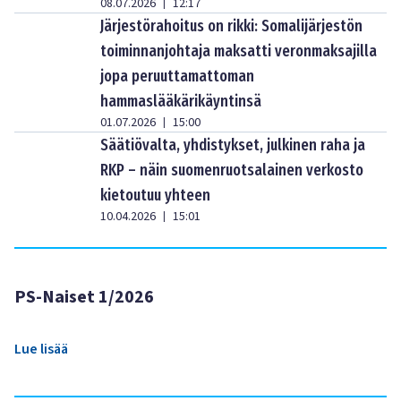
08.07.2026
12:17
|
Järjestörahoitus on rikki: Somalijärjestön
toiminnanjohtaja maksatti veronmaksajilla
jopa peruuttamattoman
hammaslääkärikäyntinsä
01.07.2026
15:00
|
Säätiövalta, yhdistykset, julkinen raha ja
RKP – näin suomenruotsalainen verkosto
kietoutuu yhteen
10.04.2026
15:01
|
PS-Naiset 1/2026
Lue lisää