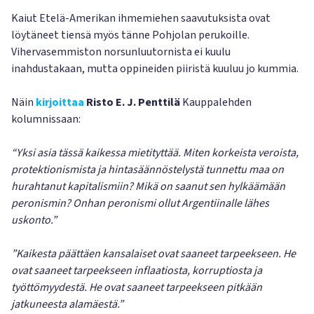
Kaiut Etelä-Amerikan ihmemiehen saavutuksista ovat
löytäneet tiensä myös tänne Pohjolan perukoille.
Vihervasemmiston norsunluutornista ei kuulu
inahdustakaan, mutta oppineiden piiristä kuuluu jo kummia.
Näin
kirjoittaa
Risto E. J. Penttilä
Kauppalehden
kolumnissaan:
“Yksi asia tässä kaikessa mietityttää. Miten korkeista veroista,
protektionismista ja hintasäännöstelystä tunnettu maa on
hurahtanut kapitalismiin? Mikä on saanut sen hylkäämään
peronismin? Onhan peronismi ollut Argentiinalle lähes
uskonto.”
”Kaikesta päättäen kansalaiset ovat saaneet tarpeekseen. He
ovat saaneet tarpeekseen inflaatiosta, korruptiosta ja
työttömyydestä. He ovat saaneet tarpeekseen pitkään
jatkuneesta alamäestä.”