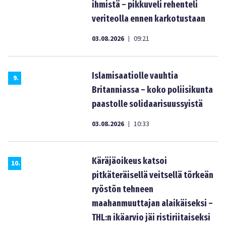
ihmistä – pikkuveli rehenteli
veriteolla ennen karkotustaan
03.08.2026
09:21
|
Islamisaatiolle vauhtia
9
.
Britanniassa – koko poliisikunta
paastolle solidaarisuussyistä
03.08.2026
10:33
|
Käräjäoikeus katsoi
10
.
pitkäteräisellä veitsellä törkeän
ryöstön tehneen
maahanmuuttajan alaikäiseksi –
THL:n ikäarvio jäi ristiriitaiseksi