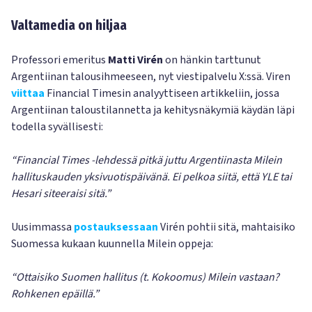
Valtamedia on hiljaa
Professori emeritus
Matti
Virén
on hänkin tarttunut
Argentiinan talousihmeeseen, nyt viestipalvelu X:ssä. Viren
viittaa
Financial Timesin analyyttiseen artikkeliin, jossa
Argentiinan taloustilannetta ja kehitysnäkymiä käydän läpi
todella syvällisesti:
“Financial Times -lehdessä pitkä juttu Argentiinasta Milein
hallituskauden yksivuotispäivänä. Ei pelkoa siitä, että YLE tai
Hesari siteeraisi sitä.”
Uusimmassa
postauksessaan
Virén pohtii sitä, mahtaisiko
Suomessa kukaan kuunnella Milein oppeja:
“Ottaisiko Suomen hallitus (t. Kokoomus) Milein vastaan?
Rohkenen epäillä.”