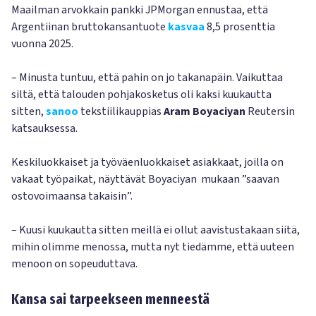
Maailman arvokkain pankki JPMorgan ennustaa, että
Argentiinan bruttokansantuote
kasvaa
8,5 prosenttia
vuonna 2025.
– Minusta tuntuu, että pahin on jo takanapäin. Vaikuttaa
siltä, että talouden pohjakosketus oli kaksi kuukautta
sitten,
sanoo
tekstiilikauppias
Aram Boyaciyan
Reutersin
katsauksessa.
Keskiluokkaiset ja työväenluokkaiset asiakkaat, joilla on
vakaat työpaikat, näyttävät Boyaciyan mukaan ”saavan
ostovoimaansa takaisin”.
– Kuusi kuukautta sitten meillä ei ollut aavistustakaan siitä,
mihin olimme menossa, mutta nyt tiedämme, että uuteen
menoon on sopeuduttava.
Kansa sai tarpeekseen menneestä