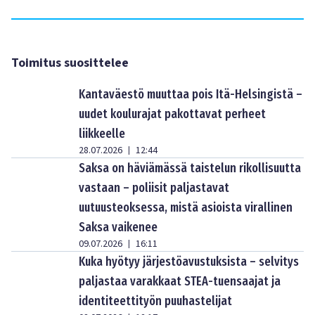
Toimitus suosittelee
Kantaväestö muuttaa pois Itä-Helsingistä –
uudet koulurajat pakottavat perheet
liikkeelle
28.07.2026
12:44
|
Saksa on häviämässä taistelun rikollisuutta
vastaan – poliisit paljastavat
uutuusteoksessa, mistä asioista virallinen
Saksa vaikenee
09.07.2026
16:11
|
Kuka hyötyy järjestöavustuksista – selvitys
paljastaa varakkaat STEA-tuensaajat ja
identiteettityön puuhastelijat