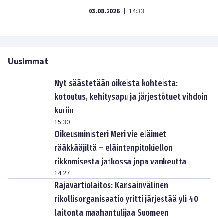
03.08.2026
14:33
|
Uusimmat
Nyt säästetään oikeista kohteista:
kotoutus, kehitysapu ja järjestötuet vihdoin
kuriin
15:30
Oikeusministeri Meri vie eläimet
rääkkääjiltä – eläintenpitokiellon
rikkomisesta jatkossa jopa vankeutta
14:27
Rajavartiolaitos: Kansainvälinen
rikollisorganisaatio yritti järjestää yli 40
laitonta maahantulijaa Suomeen