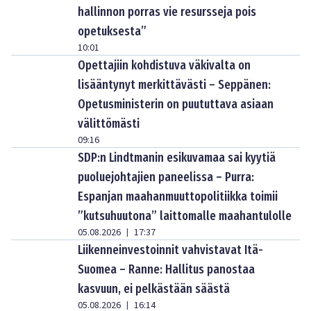
hallinnon porras vie resursseja pois
opetuksesta”
10:01
Opettajiin kohdistuva väkivalta on
lisääntynyt merkittävästi – Seppänen:
Opetusministerin on puututtava asiaan
välittömästi
09:16
SDP:n Lindtmanin esikuvamaa sai kyytiä
puoluejohtajien paneelissa – Purra:
Espanjan maahanmuuttopolitiikka toimii
”kutsuhuutona” laittomalle maahantulolle
05.08.2026
17:37
|
Liikenneinvestoinnit vahvistavat Itä-
Suomea – Ranne: Hallitus panostaa
kasvuun, ei pelkästään säästä
05.08.2026
16:14
|