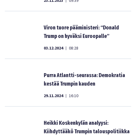
23.11.2023
09:39
|
Viron tuore pääministeri: “Donald
Trump on hyväksi Euroopalle”
03.12.2024
08:28
|
Purra Atlantti-seurassa: Demokratia
kestää Trumpin kauden
29.11.2024
16:10
|
Heikki Koskenkylän analyysi:
Kiihdyttääkö Trumpin talouspolitiikka