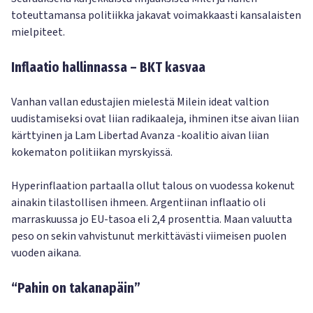
toteuttamansa politiikka jakavat voimakkaasti kansalaisten
mielpiteet.
Inflaatio hallinnassa – BKT kasvaa
Vanhan vallan edustajien mielestä Milein ideat valtion
uudistamiseksi ovat liian radikaaleja, ihminen itse aivan liian
kärttyinen ja Lam Libertad Avanza -koalitio aivan liian
kokematon politiikan myrskyissä.
Hyperinflaation partaalla ollut talous on vuodessa kokenut
ainakin tilastollisen ihmeen. Argentiinan inflaatio oli
marraskuussa jo EU-tasoa eli 2,4 prosenttia. Maan valuutta
peso on sekin vahvistunut merkittävästi viimeisen puolen
vuoden aikana.
“Pahin on takanapäin”