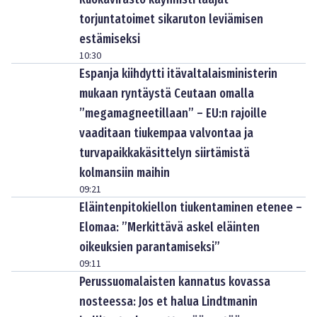
torjuntatoimet sikaruton leviämisen
estämiseksi
10:30
Espanja kiihdytti itävaltalaisministerin
mukaan ryntäystä Ceutaan omalla
”megamagneetillaan” – EU:n rajoille
vaaditaan tiukempaa valvontaa ja
turvapaikkakäsittelyn siirtämistä
kolmansiin maihin
09:21
Eläintenpitokiellon tiukentaminen etenee –
Elomaa: ”Merkittävä askel eläinten
oikeuksien parantamiseksi”
09:11
Perussuomalaisten kannatus kovassa
nosteessa: Jos et halua Lindtmanin