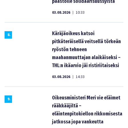
paastolle solidaarisuussyistä
03.08.2026
10:33
|
Käräjäoikeus katsoi
8
.
pitkäteräisellä veitsellä törkeän
ryöstön tehneen
maahanmuuttajan alaikäiseksi –
THL:n ikäarvio jäi ristiriitaiseksi
03.08.2026
14:33
|
Oikeusministeri Meri vie eläimet
9
.
rääkkääjiltä –
eläintenpitokiellon rikkomisesta
jatkossa jopa vankeutta