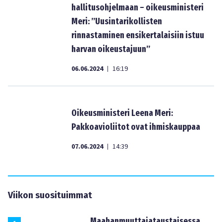
hallitusohjelmaan – oikeusministeri
Meri: ”Uusintarikollisten
rinnastaminen ensikertalaisiin istuu
harvan oikeustajuun”
06.06.2024
16:19
|
Oikeusministeri Leena Meri:
Pakkoavioliitot ovat ihmiskauppaa
07.06.2024
14:39
|
Viikon suosituimmat
Maahanmuuttajataustaisessa