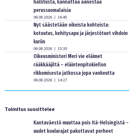
hallitusta, kannattaa äänestää
perussuomalaisia
06.08.2026
16:45
|
Nyt säästetään oikeista kohteista:
kotoutus, kehitysapu ja järjestötuet vihdoin
kuriin
06.08.2026
15:30
|
Oikeusministeri Meri vie eläimet
rääkkääjiltä – eläintenpitokiellon
rikkomisesta jatkossa jopa vankeutta
06.08.2026
14:27
|
Toimitus suosittelee
Kantaväestö muuttaa pois Itä-Helsingistä –
uudet koulurajat pakottavat perheet