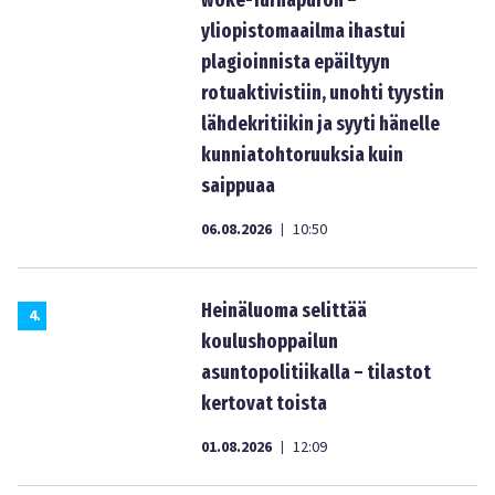
woke-Turhapuron –
yliopistomaailma ihastui
plagioinnista epäiltyyn
rotuaktivistiin, unohti tyystin
lähdekritiikin ja syyti hänelle
kunniatohtoruuksia kuin
saippuaa
06.08.2026
10:50
|
Heinäluoma selittää
4
.
koulushoppailun
asuntopolitiikalla – tilastot
kertovat toista
01.08.2026
12:09
|