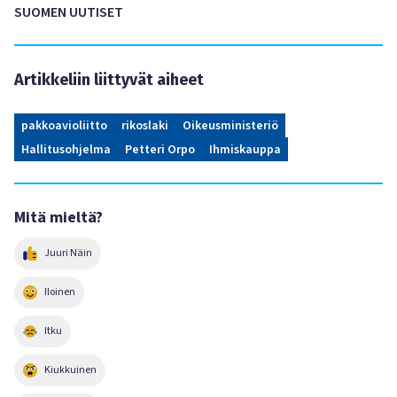
SUOMEN UUTISET
Artikkeliin liittyvät aiheet
pakkoavioliitto
rikoslaki
Oikeusministeriö
Hallitusohjelma
Petteri Orpo
Ihmiskauppa
Mitä mieltä?
Juuri Näin
Iloinen
Itku
Kiukkuinen