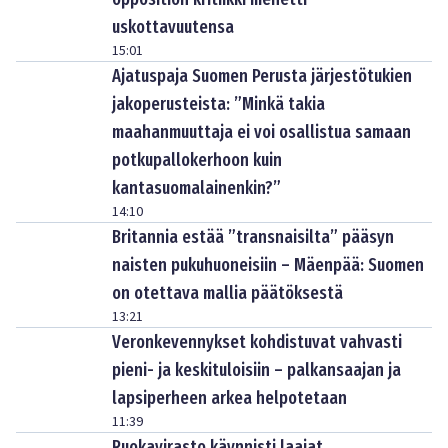
uskottavuutensa
15:01
Ajatuspaja Suomen Perusta järjestötukien
jakoperusteista: ”Minkä takia
maahanmuuttaja ei voi osallistua samaan
potkupallokerhoon kuin
kantasuomalainenkin?”
14:10
Britannia estää ”transnaisilta” pääsyn
naisten pukuhuoneisiin – Mäenpää: Suomen
on otettava mallia päätöksestä
13:21
Veronkevennykset kohdistuvat vahvasti
pieni- ja keskituloisiin – palkansaajan ja
lapsiperheen arkea helpotetaan
11:39
Ruokavirasto käynnisti laajat