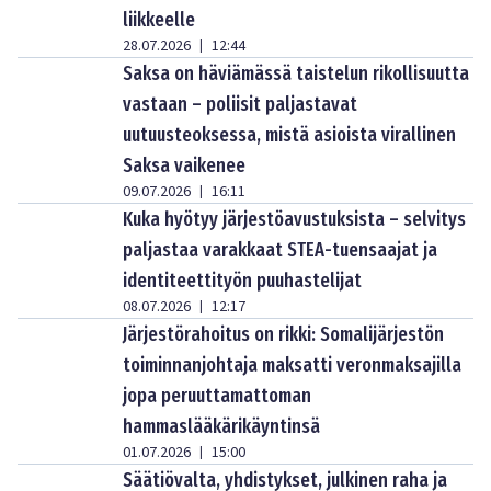
liikkeelle
28.07.2026
12:44
|
Saksa on häviämässä taistelun rikollisuutta
vastaan – poliisit paljastavat
uutuusteoksessa, mistä asioista virallinen
Saksa vaikenee
09.07.2026
16:11
|
Kuka hyötyy järjestöavustuksista – selvitys
paljastaa varakkaat STEA-tuensaajat ja
identiteettityön puuhastelijat
08.07.2026
12:17
|
Järjestörahoitus on rikki: Somalijärjestön
toiminnanjohtaja maksatti veronmaksajilla
jopa peruuttamattoman
hammaslääkärikäyntinsä
01.07.2026
15:00
|
Säätiövalta, yhdistykset, julkinen raha ja