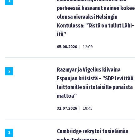
1
.
perheessä kasvanut nainen kokee
olonsa vieraaksi Helsingin
Kontulassa: ”Tästä on tullut Lähi-
itä”
05.08.2026
12:09
|
Razmyar ja Vigelius kiivaina
2
.
Espanjan kriisistä – ”SDP levittää
laittomille siirtolaisille punaista
mattoa”
31.07.2026
18:45
|
Cambridge rekrytoi tosielämän
3
.