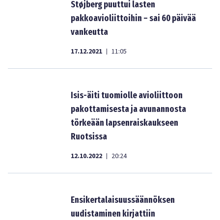
Støjberg puuttui lasten
pakkoavioliittoihin – sai 60 päivää
vankeutta
17.12.2021
11:05
|
Isis-äiti tuomiolle avioliittoon
pakottamisesta ja avunannosta
törkeään lapsenraiskaukseen
Ruotsissa
12.10.2022
20:24
|
Ensikertalaisuussäännöksen
uudistaminen kirjattiin