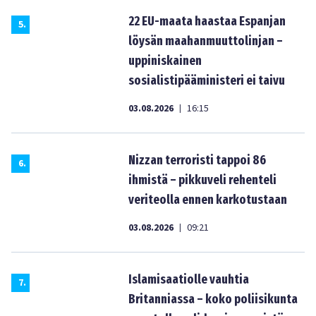
22 EU-maata haastaa Espanjan
5
.
löysän maahanmuuttolinjan –
uppiniskainen
sosialistipääministeri ei taivu
03.08.2026
16:15
|
Nizzan terroristi tappoi 86
6
.
ihmistä – pikkuveli rehenteli
veriteolla ennen karkotustaan
03.08.2026
09:21
|
Islamisaatiolle vauhtia
7
.
Britanniassa – koko poliisikunta