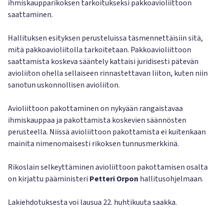
ihmiskaupparikoksen tarkoitukseksi pakkoavioliittoon
saattaminen.
Hallituksen esityksen perusteluissa täsmennettäisiin sitä,
mitä pakkoavioliitolla tarkoitetaan. Pakkoavioliittoon
saattamista koskeva sääntely kattaisi juridisesti pätevän
avioliiton ohella sellaiseen rinnastettavan liiton, kuten niin
sanotun uskonnollisen avioliiton.
Avioliittoon pakottaminen on nykyään rangaistavaa
ihmiskauppaa ja pakottamista koskevien säännösten
perusteella. Niissä avioliittoon pakottamista ei kuitenkaan
mainita nimenomaisesti rikoksen tunnusmerkkinä.
Rikoslain selkeyttäminen avioliittoon pakottamisen osalta
on kirjattu pääministeri
Petteri Orpon
hallitusohjelmaan.
Lakiehdotuksesta voi lausua 22. huhtikuuta saakka.