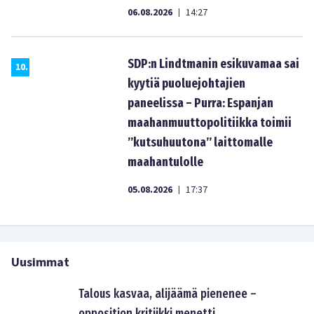
06.08.2026
14:27
|
SDP:n Lindtmanin esikuvamaa sai
10
.
kyytiä puoluejohtajien
paneelissa – Purra: Espanjan
maahanmuuttopolitiikka toimii
”kutsuhuutona” laittomalle
maahantulolle
05.08.2026
17:37
|
Uusimmat
Talous kasvaa, alijäämä pienenee –
opposition kritiikki menetti