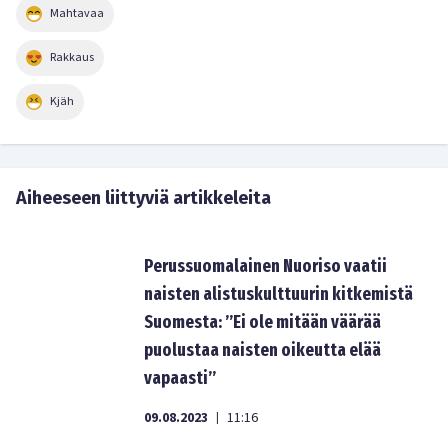
Mahtavaa
Rakkaus
Kjäh
Aiheeseen liittyviä artikkeleita
Perussuomalainen Nuoriso vaatii
naisten alistuskulttuurin kitkemistä
Suomesta: ”Ei ole mitään väärää
puolustaa naisten oikeutta elää
vapaasti”
09.08.2023
11:16
|