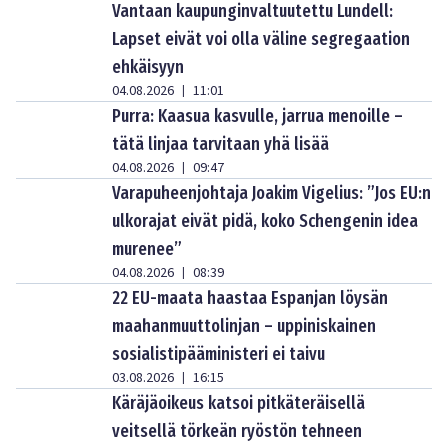
Vantaan kaupunginvaltuutettu Lundell:
Lapset eivät voi olla väline segregaation
ehkäisyyn
04.08.2026
11:01
|
Purra: Kaasua kasvulle, jarrua menoille –
tätä linjaa tarvitaan yhä lisää
04.08.2026
09:47
|
Varapuheenjohtaja Joakim Vigelius: ”Jos EU:n
ulkorajat eivät pidä, koko Schengenin idea
murenee”
04.08.2026
08:39
|
22 EU-maata haastaa Espanjan löysän
maahanmuuttolinjan – uppiniskainen
sosialistipääministeri ei taivu
03.08.2026
16:15
|
Käräjäoikeus katsoi pitkäteräisellä
veitsellä törkeän ryöstön tehneen