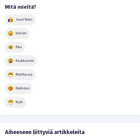
Mitä mieltä?
Juuri Näin
Iloinen
Itku
Kiukkuinen
Mahtavaa
Rakkaus
Kjäh
Aiheeseen liittyviä artikkeleita