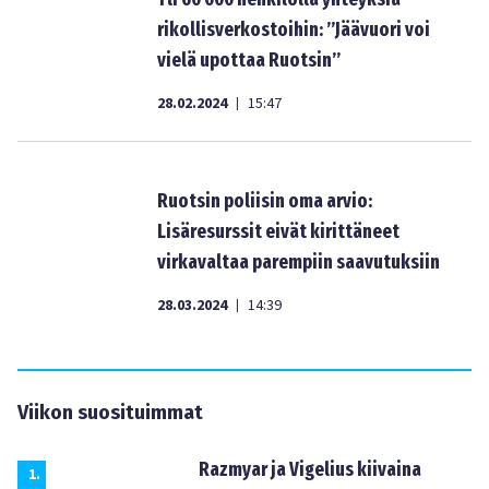
rikollisverkostoihin: ”Jäävuori voi
vielä upottaa Ruotsin”
28.02.2024
15:47
|
Ruotsin poliisin oma arvio:
Lisäresurssit eivät kirittäneet
virkavaltaa parempiin saavutuksiin
28.03.2024
14:39
|
Viikon suosituimmat
Razmyar ja Vigelius kiivaina
1
.