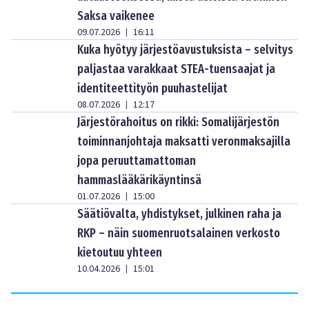
Saksa vaikenee
09.07.2026
16:11
|
Kuka hyötyy järjestöavustuksista – selvitys
paljastaa varakkaat STEA-tuensaajat ja
identiteettityön puuhastelijat
08.07.2026
12:17
|
Järjestörahoitus on rikki: Somalijärjestön
toiminnanjohtaja maksatti veronmaksajilla
jopa peruuttamattoman
hammaslääkärikäyntinsä
01.07.2026
15:00
|
Säätiövalta, yhdistykset, julkinen raha ja
RKP – näin suomenruotsalainen verkosto
kietoutuu yhteen
10.04.2026
15:01
|