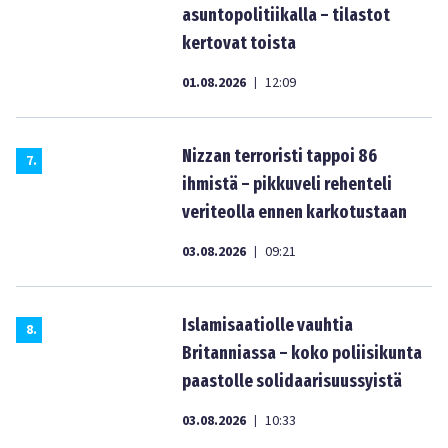
asuntopolitiikalla – tilastot
kertovat toista
01.08.2026
12:09
|
Nizzan terroristi tappoi 86
7
.
ihmistä – pikkuveli rehenteli
veriteolla ennen karkotustaan
03.08.2026
09:21
|
Islamisaatiolle vauhtia
8
.
Britanniassa – koko poliisikunta
paastolle solidaarisuussyistä
03.08.2026
10:33
|