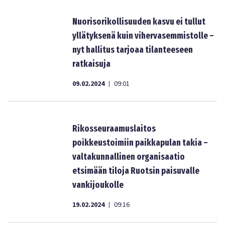
Nuorisorikollisuuden kasvu ei tullut
yllätyksenä kuin vihervasemmistolle –
nyt hallitus tarjoaa tilanteeseen
ratkaisuja
09.02.2024
09:01
|
Rikosseuraamuslaitos
poikkeustoimiin paikkapulan takia –
valtakunnallinen organisaatio
etsimään tiloja Ruotsin paisuvalle
vankijoukolle
19.02.2024
09:16
|