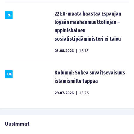
22 EU-maata haastaa Espanjan
9
.
löysän maahanmuuttolinjan –
uppiniskainen
sosialistipääministeri ei taivu
03.08.2026
16:15
|
Kolumni: Sokea suvaitsevaisuus
10
.
islamismille tappaa
29.07.2026
13:26
|
Uusimmat