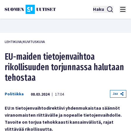
Haku
LEHTIKUVA/KUVITUSKUVA
EU-maiden tietojenvaihtoa
rikollisuuden torjunnassa halutaan
tehostaa
Politiikka
Jaa
08.03.2024
17:04
|
EU:n tietojenvaihtodirektiivi yhdenmukaistaa säännöt
viranomaisten riittävälle ja nopealle tietojenvaihdolle.
Tavoite on torjua tehokkaasti kansainvälistä, rajat
ylittävää rikollisuutta.