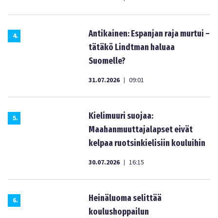
Antikainen: Espanjan raja murtui –
4
.
tätäkö Lindtman haluaa
Suomelle?
31.07.2026
09:01
|
Kielimuuri suojaa:
5
.
Maahanmuuttajalapset eivät
kelpaa ruotsinkielisiin kouluihin
30.07.2026
16:15
|
Heinäluoma selittää
6
.
koulushoppailun