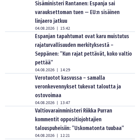
Sisäministeri Rantanen: Espanja sai
varauksettoman tuen — EU:n sisäinen
linjaero jatkuu
04.08.2026
15:42
|
Espanjan tapahtumat ovat karu muistutus
rajaturvallisuuden merkityksestä –
Seppänen: ”Kun rajat pettävät, koko valtio
pettää”
04.08.2026
14:29
|
Verotuotot kasvussa – samalla
veronkevennykset tukevat taloutta ja
ostovoimaa
04.08.2026
13:47
|
Valtiovarainministeri Riikka Purran
kommentit oppositiojohtajien
talouspuheisiin: ”Uskomatonta tuubaa”
04.08.2026
12:21
|