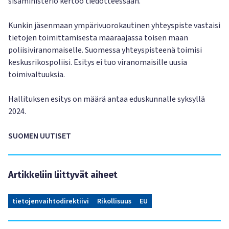
sisäministeriö kertoo tiedotteessaan.
Kunkin jäsenmaan ympärivuorokautinen yhteyspiste vastaisi
tietojen toimittamisesta määräajassa toisen maan
poliisiviranomaiselle. Suomessa yhteyspisteenä toimisi
keskusrikospoliisi. Esitys ei tuo viranomaisille uusia
toimivaltuuksia.
Hallituksen esitys on määrä antaa eduskunnalle syksyllä
2024.
SUOMEN UUTISET
Artikkeliin liittyvät aiheet
tietojenvaihtodirektiivi
Rikollisuus
EU