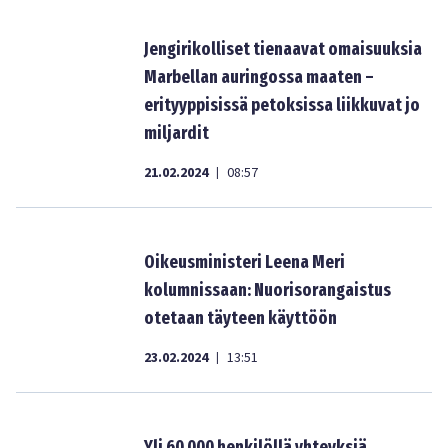
Jengirikolliset tienaavat omaisuuksia
Marbellan auringossa maaten –
erityyppisissä petoksissa liikkuvat jo
miljardit
21.02.2024
08:57
|
Oikeusministeri Leena Meri
kolumnissaan: Nuorisorangaistus
otetaan täyteen käyttöön
23.02.2024
13:51
|
Yli 60 000 henkilöllä yhteyksiä