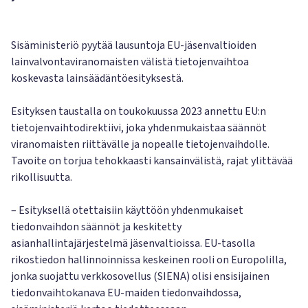
Sisäministeriö pyytää lausuntoja EU-jäsenvaltioiden
lainvalvontaviranomaisten välistä tietojenvaihtoa
koskevasta lainsäädäntöesityksestä.
Esityksen taustalla on toukokuussa 2023 annettu EU:n
tietojenvaihtodirektiivi, joka yhdenmukaistaa säännöt
viranomaisten riittävälle ja nopealle tietojenvaihdolle.
Tavoite on torjua tehokkaasti kansainvälistä, rajat ylittävää
rikollisuutta.
– Esityksellä otettaisiin käyttöön yhdenmukaiset
tiedonvaihdon säännöt ja keskitetty
asianhallintajärjestelmä jäsenvaltioissa. EU-tasolla
rikostiedon hallinnoinnissa keskeinen rooli on Europolilla,
jonka suojattu verkkosovellus (SIENA) olisi ensisijainen
tiedonvaihtokanava EU-maiden tiedonvaihdossa,