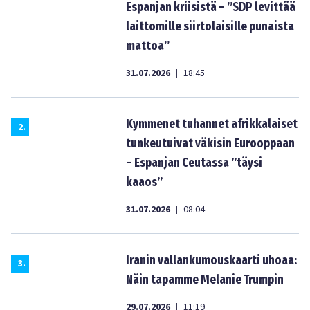
Espanjan kriisistä – ”SDP levittää
laittomille siirtolaisille punaista
mattoa”
31.07.2026
18:45
|
Kymmenet tuhannet afrikkalaiset
2
.
tunkeutuivat väkisin Eurooppaan
– Espanjan Ceutassa ”täysi
kaaos”
31.07.2026
08:04
|
Iranin vallankumouskaarti uhoaa:
3
.
Näin tapamme Melanie Trumpin
29.07.2026
11:19
|