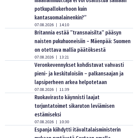
maahanmuuttaja ei voi osallistua samaan
potkupallokerhoon kuin
kantasuomalainenkin?”
07.08.2026
14:10
|
Britannia estää ”transnaisilta” pääsyn
naisten pukuhuoneisiin – Mäenpää: Suomen
on otettava mallia päätöksestä
07.08.2026
13:21
|
Veronkevennykset kohdistuvat vahvasti
pieni- ja keskituloisiin – palkansaajan ja
lapsiperheen arkea helpotetaan
07.08.2026
11:39
|
Ruokavirasto käynnisti laajat
torjuntatoimet sikaruton leviämisen
estämiseksi
07.08.2026
10:30
|
Espanja kiihdytti itävaltalaisministerin