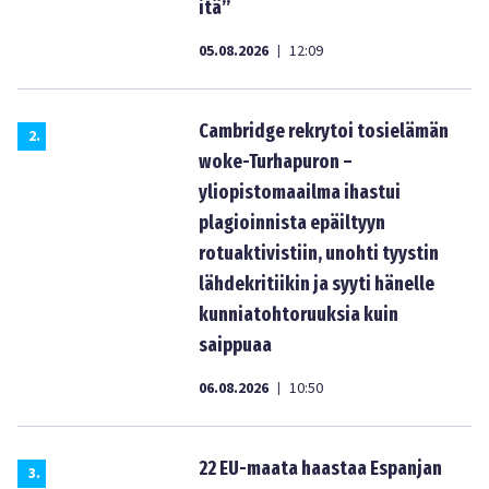
itä”
05.08.2026
12:09
|
Cambridge rekrytoi tosielämän
2
.
woke-Turhapuron –
yliopistomaailma ihastui
plagioinnista epäiltyyn
rotuaktivistiin, unohti tyystin
lähdekritiikin ja syyti hänelle
kunniatohtoruuksia kuin
saippuaa
06.08.2026
10:50
|
22 EU-maata haastaa Espanjan
3
.