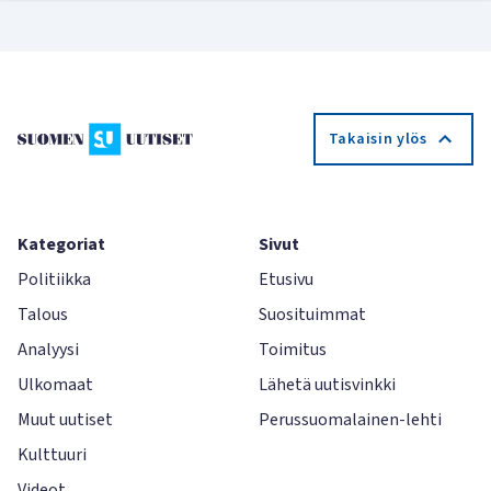
Takaisin ylös
Kategoriat
Sivut
Politiikka
Etusivu
Talous
Suosituimmat
Analyysi
Toimitus
Ulkomaat
Lähetä uutisvinkki
Muut uutiset
Perussuomalainen-lehti
Kulttuuri
Videot