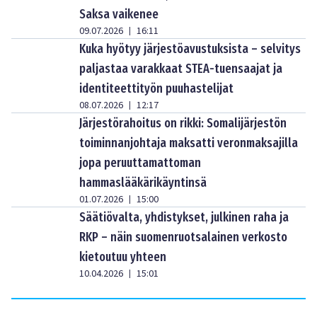
Saksa vaikenee
09.07.2026
16:11
|
Kuka hyötyy järjestöavustuksista – selvitys
paljastaa varakkaat STEA-tuensaajat ja
identiteettityön puuhastelijat
08.07.2026
12:17
|
Järjestörahoitus on rikki: Somalijärjestön
toiminnanjohtaja maksatti veronmaksajilla
jopa peruuttamattoman
hammaslääkärikäyntinsä
01.07.2026
15:00
|
Säätiövalta, yhdistykset, julkinen raha ja
RKP – näin suomenruotsalainen verkosto
kietoutuu yhteen
10.04.2026
15:01
|