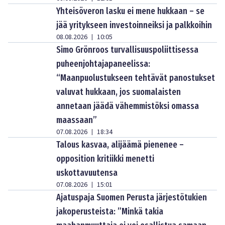
Yhteisöveron lasku ei mene hukkaan – se
jää yritykseen investoinneiksi ja palkkoihin
08.08.2026
10:05
|
Simo Grönroos turvallisuuspoliittisessa
puheenjohtajapaneelissa:
“Maanpuolustukseen tehtävät panostukset
valuvat hukkaan, jos suomalaisten
annetaan jäädä vähemmistöksi omassa
maassaan”
07.08.2026
18:34
|
Talous kasvaa, alijäämä pienenee –
opposition kritiikki menetti
uskottavuutensa
07.08.2026
15:01
|
Ajatuspaja Suomen Perusta järjestötukien
jakoperusteista: ”Minkä takia