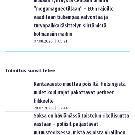
mukaan ryntäystä Ceutaan omalla
”megamagneetillaan” – EU:n rajoille
vaaditaan tiukempaa valvontaa ja
turvapaikkakäsittelyn siirtämistä
kolmansiin maihin
07.08.2026
09:21
|
Toimitus suosittelee
Kantaväestö muuttaa pois Itä-Helsingistä –
uudet koulurajat pakottavat perheet
liikkeelle
28.07.2026
12:44
|
Saksa on häviämässä taistelun rikollisuutta
vastaan – poliisit paljastavat
uutuusteoksessa, mistä asioista virallinen