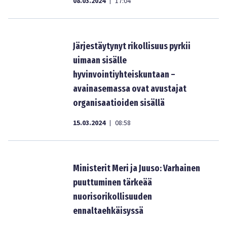
08.03.2024
17:04
|
Järjestäytynyt rikollisuus pyrkii
uimaan sisälle
hyvinvointiyhteiskuntaan –
avainasemassa ovat avustajat
organisaatioiden sisällä
15.03.2024
08:58
|
Ministerit Meri ja Juuso: Varhainen
puuttuminen tärkeää
nuorisorikollisuuden
ennaltaehkäisyssä