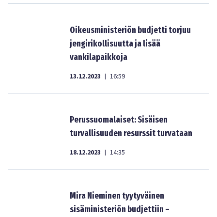
Oikeusministeriön budjetti torjuu
jengirikollisuutta ja lisää
vankilapaikkoja
13.12.2023
16:59
|
Perussuomalaiset: Sisäisen
turvallisuuden resurssit turvataan
18.12.2023
14:35
|
Mira Nieminen tyytyväinen
sisäministeriön budjettiin –