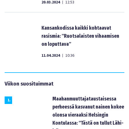
20.03.2024
12:53
|
Kansankodissa kaikki kohtaavat
rasismia: ”Ruotsalaisten vihaamisen
on loputtava”
11.04.2024
10:36
|
Viikon suosituimmat
Maahanmuuttajataustaisessa
1
.
perheessä kasvanut nainen kokee
olonsa vieraaksi Helsingin
Kontulassa: ”Tästä on tullut Lähi-