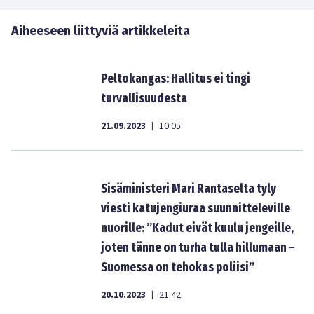
Aiheeseen liittyviä artikkeleita
Peltokangas: Hallitus ei tingi
turvallisuudesta
21.09.2023
10:05
|
Sisäministeri Mari Rantaselta tyly
viesti katujengiuraa suunnitteleville
nuorille: ”Kadut eivät kuulu jengeille,
joten tänne on turha tulla hillumaan –
Suomessa on tehokas poliisi”
20.10.2023
21:42
|