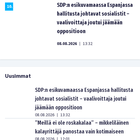
SDP:n esikuvamaassa Espanjassa
10
.
hallitusta johtavat sosialistit –
vaalivoittaja joutui jäämään
oppositioon
08.08.2026
13:32
|
Uusimmat
SDP:n esikuvamaassa Espanjassa hallitusta
johtavat sosialistit – vaalivoittaja joutui
jäämään oppositioon
08.08.2026
13:32
|
”Meillä ei ole roskakalaa” – mikkeliläinen
kalayrittäjä panostaa vain kotimaiseen
08.08.2026
12:01
|