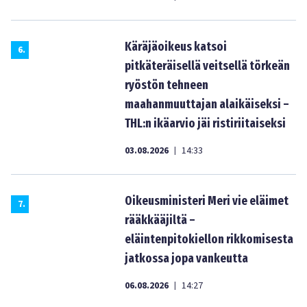
Käräjäoikeus katsoi
6
.
pitkäteräisellä veitsellä törkeän
ryöstön tehneen
maahanmuuttajan alaikäiseksi –
THL:n ikäarvio jäi ristiriitaiseksi
03.08.2026
14:33
|
Oikeusministeri Meri vie eläimet
7
.
rääkkääjiltä –
eläintenpitokiellon rikkomisesta
jatkossa jopa vankeutta
06.08.2026
14:27
|