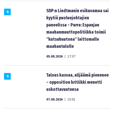
SDP:n Lindtmanin esikuvamaa sai
8
.
kyytiä puoluejohtajien
paneelissa – Purra: Espanjan
maahanmuuttopolitiikka toimii
”kutsuhuutona” laittomalle
maahantulolle
05.08.2026
17:37
|
Talous kasvaa, alijäämä pienenee
9
.
– opposition kritiikki menetti
uskottavuutensa
07.08.2026
15:01
|