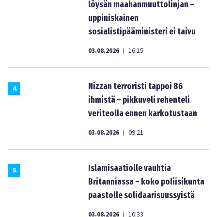
löysän maahanmuuttolinjan –
uppiniskainen
sosialistipääministeri ei taivu
03.08.2026
16:15
|
Nizzan terroristi tappoi 86
4
.
ihmistä – pikkuveli rehenteli
veriteolla ennen karkotustaan
03.08.2026
09:21
|
Islamisaatiolle vauhtia
5
.
Britanniassa – koko poliisikunta
paastolle solidaarisuussyistä
03.08.2026
10:33
|