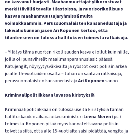
on kasvanut hurjasti. Maahanmuuttajat ylikorostuvat
merkittävällä tavalla tilastoissa, ja nuorisorikollisuus
kasvaa maahanmuuttajaryhmissä muita
voimakkaammin. Perussuomalaisten kansanedustaja ja
lakivaliokunnan jäsen Ari Koponen kertoo, että
tilanteeseen on tulossa hallituksen toimesta ratkaisuja.
– Yllätys tämä nuorten rikollisuuden kasvu ei ollut kuin niille,
joilla oli punavihreät maailmanparannuslasit päässä.
Katujengit, nöyryytysväkivalta ja ryöstöt ovat poliisin arkea
jo alle 15-vuotiaiden osalta – tähän on saatava ratkaisuja,
perussuomalaisten kansanedustaja
Ari Koponen
sanoo.
Kriminaalipolitiikkaan luvassa kiristyksiä
Kriminaalipolitiikkaan on tulossa useita kiristyksiä tämän
hallituskauden aikana oikeusministeri
Leena Meren
(ps.)
toimesta. Koponen pitää myös kannatettavana poliisin
toivetta siitä, että alle 15-vuotiaita saisi pidättää, vangita ja