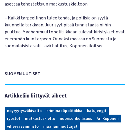
asettaa tehostettuun matkustuskieltoon.
– Kaikki tarpeellinen tulee tehdä, ja poliisia on syytä
kuunnella tarkkaan. Juurisyyt pitää tunnistaa ja niihin
puuttua. Maahanmuuttopolitiikkaan tulevat kiristykset ovat
enemmän kuin tarpeen. Onneksi maassa on Suomesta ja
suomalaisista välittävä hallitus, Koponen iloitsee.
SUOMEN UUTISET
Artikkeliin liittyvät aiheet
nöyryytysväkivalta
kriminaalipolitiikka
katujengit
ryöstöt
matkustuskielto
nuorisorikollisuus
Ari Koponen
vihervasemmisto
maahanmuuttajat