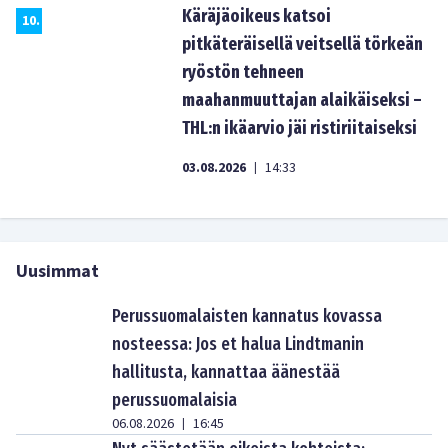
Käräjäoikeus katsoi
10
.
pitkäteräisellä veitsellä törkeän
ryöstön tehneen
maahanmuuttajan alaikäiseksi –
THL:n ikäarvio jäi ristiriitaiseksi
03.08.2026
14:33
|
Uusimmat
Perussuomalaisten kannatus kovassa
nosteessa: Jos et halua Lindtmanin
hallitusta, kannattaa äänestää
perussuomalaisia
06.08.2026
16:45
|