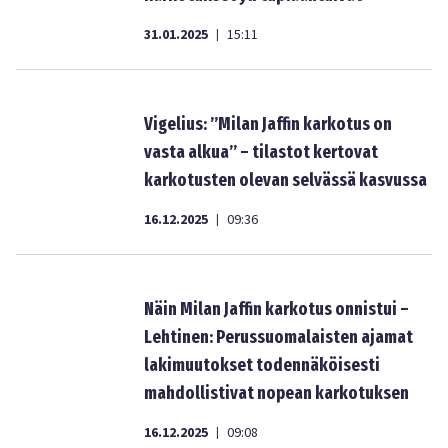
31.01.2025
15:11
|
Vigelius: ”Milan Jaffin karkotus on
vasta alkua” – tilastot kertovat
karkotusten olevan selvässä kasvussa
16.12.2025
09:36
|
Näin Milan Jaffin karkotus onnistui –
Lehtinen: Perussuomalaisten ajamat
lakimuutokset todennäköisesti
mahdollistivat nopean karkotuksen
16.12.2025
09:08
|