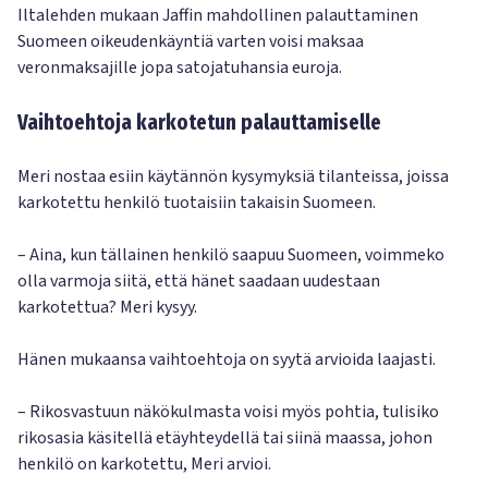
Iltalehden mukaan Jaffin mahdollinen palauttaminen
Suomeen oikeudenkäyntiä varten voisi maksaa
veronmaksajille jopa satojatuhansia euroja.
Vaihtoehtoja karkotetun palauttamiselle
Meri nostaa esiin käytännön kysymyksiä tilanteissa, joissa
karkotettu henkilö tuotaisiin takaisin Suomeen.
– Aina, kun tällainen henkilö saapuu Suomeen, voimmeko
olla varmoja siitä, että hänet saadaan uudestaan
karkotettua? Meri kysyy.
Hänen mukaansa vaihtoehtoja on syytä arvioida laajasti.
– Rikosvastuun näkökulmasta voisi myös pohtia, tulisiko
rikosasia käsitellä etäyhteydellä tai siinä maassa, johon
henkilö on karkotettu, Meri arvioi.