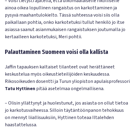
– Voisi tietysti ajatella, että ulkomaalaiselle rikolliselle
ainoa oikea lopullinen rangaistus on karkottaminen ja
pysyvä maahantulokielto. Tässä suhteessa voisi siis olla
paikallaan pohtia, onko karkotetuksi tullut henkilö jo itse
asiassa saanut asianmukaisen rangaistuksen joutumalla jo
kertaalleen karkotetuksi, Meri pohtii.
Palauttaminen Suomeen voisi olla kallista
Jaffin tapauksen kaltaiset tilanteet ovat herättäneet
keskustelua myös oikeustieteilijöiden keskuudessa.
Rikosoikeuden dosentti ja Turun yliopiston apulaisprofessori
Tatu Hyttinen
pitää asetelmaa ongelmallisena.
– Olisin yllättynyt ja huolestunut, jos asiasta on ollut tietoa
jo karkotusvaiheessa. Silloin täytäntöönpanon tehokkuus
on mennyt liiallisuuksiin, Hyttinen toteaa Iltalehden
haastattelussa.