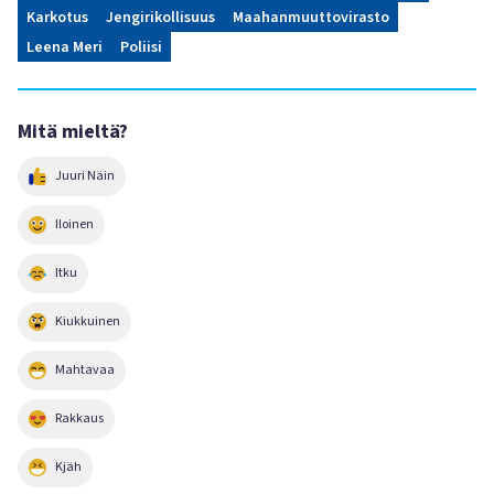
Karkotus
Jengirikollisuus
Maahanmuuttovirasto
Leena Meri
Poliisi
Mitä mieltä?
Juuri Näin
Iloinen
Itku
Kiukkuinen
Mahtavaa
Rakkaus
Kjäh