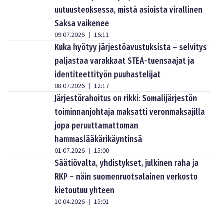
uutuusteoksessa, mistä asioista virallinen
Saksa vaikenee
09.07.2026
16:11
|
Kuka hyötyy järjestöavustuksista – selvitys
paljastaa varakkaat STEA-tuensaajat ja
identiteettityön puuhastelijat
08.07.2026
12:17
|
Järjestörahoitus on rikki: Somalijärjestön
toiminnanjohtaja maksatti veronmaksajilla
jopa peruuttamattoman
hammaslääkärikäyntinsä
01.07.2026
15:00
|
Säätiövalta, yhdistykset, julkinen raha ja
RKP – näin suomenruotsalainen verkosto
kietoutuu yhteen
10.04.2026
15:01
|