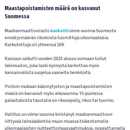
Maastapoistamisten määrä on kasvanut
Suomessa
Maahanmuuttovirasto
karkotti
viime vuonna Suomesta
ennätysmäärän rikoksista tuomittuja ulkomaalaisia.
Karkotettuja oli yhteensä 169.
Kasvuun vaikutti vuoden 2025 alussa voimaan tullut
lakimuutos, joka laski kynnystä karkottaa myös
kansainvälistä suojelua saaneita henkilöitä.
Poliisin mukaan käännytysten ja maastapoistamisten
määrä on kasvanut myös alkuvuonna. Yli puolessa
palautuksista taustalla on rikosepäily, rikos tai tuomio.
Hallitus on viime vuosina kiristänyt maahanmuuttoon
liittyvää lainsäädäntöä muun muassa tiukentamalla
ulkomaalaisten nuhteettomuusvaatimuksia, nopeuttamalla