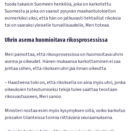
tuoda takaisin Suomeen henkilöä, joka on karkotettu
Suomesta ja joka on saanut pysyvän maahantulokiellon
esimerkiksi siksi, että hän on jatkuvasti tehtaillut rikoksia
tai on vaaraksi yleiselle turvallisuudelle, Meri toteaa.
Uhrin asema huomioitava rikosprosessissa
Meri painottaa, että rikosprosessissa on huomioitava uhrin
asema ja oikeudet. Hänen mukaansa karkottaminen ei saa
johtaa siihen, että rikoksen uhri jää ilman oikeutta.
– Haasteena toki on, että rikoksella on aina myös uhri, jonka
oikeuksien toteutumiseksi tekijä tulee saattaa teostaan
rikosvastuuseen, Meri sanoo.
Ministeri nostaa esiin myös kysymyksen siitä, voiko karkotus
joissakin tilanteissa toimia riittävänä seuraamuksena.