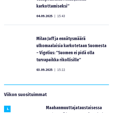
karkottamiseksi”
04.09.2025
15:43
|
Milan Jaff ja ennätysmäärä
ulkomaalaisia karkotetaan Suomesta
– Vigelius: ”Suomen ei pidä olla
turvapaikka rikollisille”
03.09.2025
15:22
|
Viikon suosituimmat
Maahanmuuttajataustaisessa
1
.