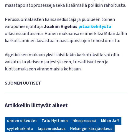
maastapoistoprosesseja sekä lisäämällä poliisin rahoitusta.
Perussuomalaisten kansanedustaja ja puolueen toinen
varapuheenjohtaja
Joakim Vigelius
pitää kehitystä
oikeansuuntaisena. Hänen mukaansa esimerkiksi Milan Jaffin
karkottaminen kuvastaa maastapoistojen tehostumista.
Vigeliuksen mukaan yksittäisilläkin karkotuksilla voi olla
vaikutusta yleiseen järjestykseen, turvallisuuteen ja
luottamukseen viranomaisia kohtaan.
SUOMEN UUTISET
Artikkeliin liittyvät aiheet
uhrien oikeudet
Tatu Hyttinen
rikosprosessi
Milan Jaff
syyteharkinta
lapsenraiskaus
Helsingin käräjäoikeus