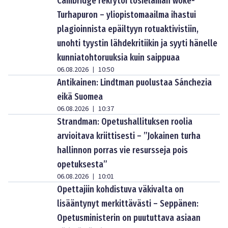
Cambridge rekrytoi tosielämän woke-
Turhapuron – yliopistomaailma ihastui
plagioinnista epäiltyyn rotuaktivistiin,
unohti tyystin lähdekritiikin ja syyti hänelle
kunniatohtoruuksia kuin saippuaa
06.08.2026
10:50
|
Antikainen: Lindtman puolustaa Sánchezia
eikä Suomea
06.08.2026
10:37
|
Strandman: Opetushallituksen roolia
arvioitava kriittisesti – ”Jokainen turha
hallinnon porras vie resursseja pois
opetuksesta”
06.08.2026
10:01
|
Opettajiin kohdistuva väkivalta on
lisääntynyt merkittävästi – Seppänen:
Opetusministerin on puututtava asiaan