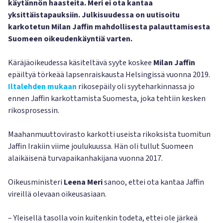
käytännön haasteita. Meri ei ota kantaa
yksittäistapauksiin. Julkisuudessa on uutisoitu
karkotetun Milan Jaffin mahdollisesta palauttamisesta
Suomeen oikeudenkäyntiä varten.
Käräjäoikeudessa käsiteltävä syyte koskee
Milan Jaffin
epäiltyä törkeää lapsenraiskausta Helsingissä vuonna 2019.
Iltalehden mukaan
rikosepäily oli syyteharkinnassa jo
ennen Jaffin karkottamista Suomesta, joka tehtiin kesken
rikosprosessin.
Maahanmuuttovirasto karkotti useista rikoksista tuomitun
Jaffin Irakiin viime joulukuussa. Hän oli tullut Suomeen
alaikäisenä turvapaikanhakijana vuonna 2017.
Oikeusministeri
Leena Meri
sanoo, ettei ota kantaa Jaffin
vireillä olevaan oikeusasiaan.
– Yleisellä tasolla voin kuitenkin todeta, ettei ole järkeä