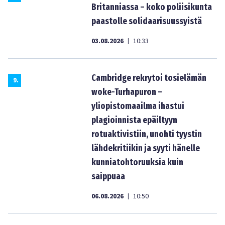
Britanniassa – koko poliisikunta
paastolle solidaarisuussyistä
03.08.2026
10:33
|
Cambridge rekrytoi tosielämän
9
.
woke-Turhapuron –
yliopistomaailma ihastui
plagioinnista epäiltyyn
rotuaktivistiin, unohti tyystin
lähdekritiikin ja syyti hänelle
kunniatohtoruuksia kuin
saippuaa
06.08.2026
10:50
|