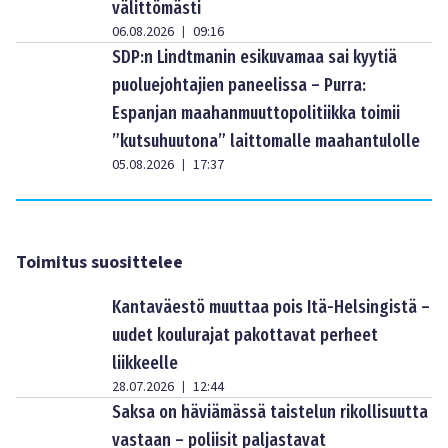
välittömästi
06.08.2026
09:16
|
SDP:n Lindtmanin esikuvamaa sai kyytiä
puoluejohtajien paneelissa – Purra:
Espanjan maahanmuuttopolitiikka toimii
”kutsuhuutona” laittomalle maahantulolle
05.08.2026
17:37
|
Toimitus suosittelee
Kantaväestö muuttaa pois Itä-Helsingistä –
uudet koulurajat pakottavat perheet
liikkeelle
28.07.2026
12:44
|
Saksa on häviämässä taistelun rikollisuutta
vastaan – poliisit paljastavat