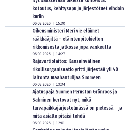
Nyt säästetään oikeista kohteista:
kotoutus, kehitysapu ja järjestötuet vihdoin
kuriin
06.08.2026
15:30
|
Oikeusministeri Meri vie eläimet
rääkkääjiltä – eläintenpitokiellon
rikkomisesta jatkossa jopa vankeutta
06.08.2026
14:27
|
Rajavartiolaitos: Kansainvälinen
rikollisorganisaatio yritti järjestää yli 40
laitonta maahantulijaa Suomeen
06.08.2026
13:34
|
Ajatuspaja Suomen Perustan Grönroos ja
Salminen kertovat nyt, mikä
turvapaikkajärjestelmässä on pielessä – ja
mitä asialle pitäisi tehdä
06.08.2026
12:01
|