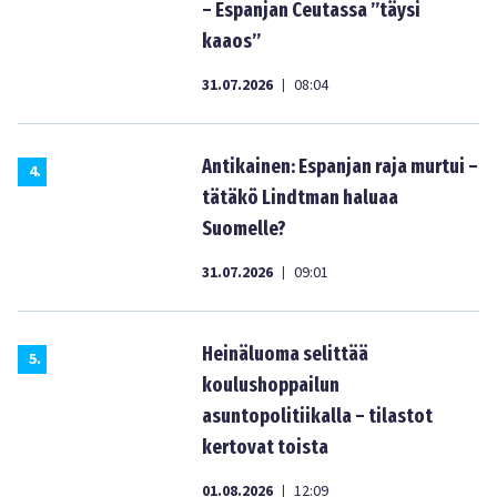
– Espanjan Ceutassa ”täysi
kaaos”
31.07.2026
08:04
|
Antikainen: Espanjan raja murtui –
4
.
tätäkö Lindtman haluaa
Suomelle?
31.07.2026
09:01
|
Heinäluoma selittää
5
.
koulushoppailun
asuntopolitiikalla – tilastot
kertovat toista
01.08.2026
12:09
|