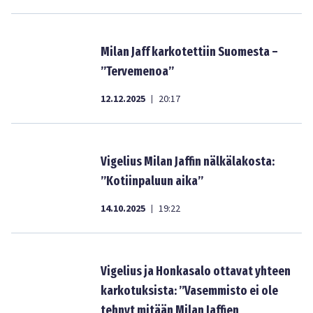
Milan Jaff karkotettiin Suomesta –
”Tervemenoa”
12.12.2025
20:17
|
Vigelius Milan Jaffin nälkälakosta:
”Kotiinpaluun aika”
14.10.2025
19:22
|
Vigelius ja Honkasalo ottavat yhteen
karkotuksista: ”Vasemmisto ei ole
tehnyt mitään Milan Jaffien