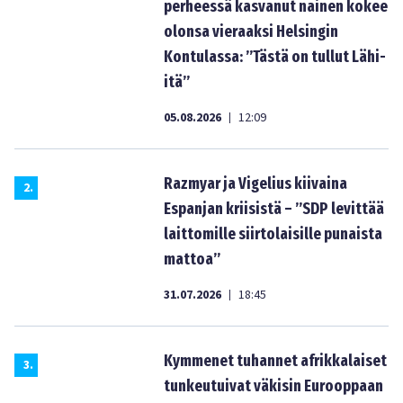
perheessä kasvanut nainen kokee
olonsa vieraaksi Helsingin
Kontulassa: ”Tästä on tullut Lähi-
itä”
05.08.2026
12:09
|
Razmyar ja Vigelius kiivaina
2
.
Espanjan kriisistä – ”SDP levittää
laittomille siirtolaisille punaista
mattoa”
31.07.2026
18:45
|
Kymmenet tuhannet afrikkalaiset
3
.
tunkeutuivat väkisin Eurooppaan