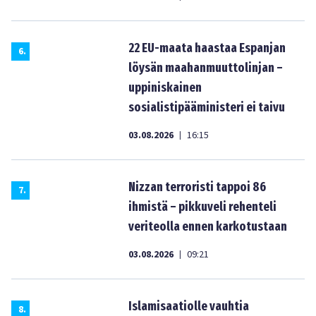
22 EU-maata haastaa Espanjan
6
.
löysän maahanmuuttolinjan –
uppiniskainen
sosialistipääministeri ei taivu
03.08.2026
16:15
|
Nizzan terroristi tappoi 86
7
.
ihmistä – pikkuveli rehenteli
veriteolla ennen karkotustaan
03.08.2026
09:21
|
Islamisaatiolle vauhtia
8
.