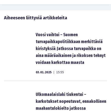
Aiheeseen liittyviä artikkeleita
Vuosi vaihtui – Suomen
turvapaikkapolitiikkaan merkittäviä
kiristyksiä: Jatkossa turvapaikka on
aina määräaikainen ja rikoksen tehnyt
voidaan karkottaa maasta
03.01.2025
15:55
|
Ulkomaalaislaki tiukentui –
karkotukset nopeutuvat, ennakollinen
maahantulokielto jatkossa