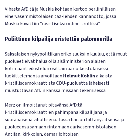
Vihasta AfD:tä ja Muskia kohtaan kertoo berliiniläisen
vihervasemmistolaisen taz-lehden kannanotto, jossa
Muskia kuvattiin ”rasistiseksi online-trolliksi”.
Poliittinen kilpailija eristettiin palomuurilla
Saksalaisen nykypolitiikan erikoisuuksiin kuuluu, että muut
puolueet eivät halua olla sisäministeriön alaisen
kotimaantiedustelun osittain äärioikeistolaiseksi
luokitteleman ja arvoiltaan
Helmut Kohlin
aikaista
kristillisdemokraattista CDU-puoluetta läheisesti
muistuttavan AfD:n kanssa missään tekemisessä.
Merz on ilmoittanut pitävänsä AfD:tä
kristillisdemokraattien pahimpana kilpailijana ja
suoranaisena vihollisena. Tässä hän on liittänyt itsensä ja
puolueensa samaan rintamaan äärivasemmistolaisen
Antifan, kirkkojen, demarijohtoisen