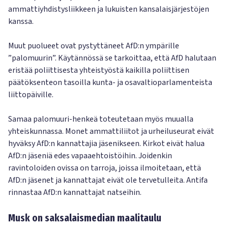
ammattiyhdistysliikkeen ja lukuisten kansalaisjärjestöjen
kanssa.
Muut puolueet ovat pystyttäneet AfD:n ympärille
”palomuurin”. Käytännössä se tarkoittaa, että AfD halutaan
eristää poliittisesta yhteistyöstä kaikilla poliittisen
päätöksenteon tasoilla kunta- ja osavaltioparlamenteista
liittopäiville.
Samaa palomuuri-henkeä toteutetaan myös muualla
yhteiskunnassa. Monet ammattiliitot ja urheiluseurat eivät
hyväksy AfD:n kannattajia jäsenikseen. Kirkot eivät halua
AfD:n jäseniä edes vapaaehtoistöihin. Joidenkin
ravintoloiden ovissa on tarroja, joissa ilmoitetaan, että
AfD:n jäsenet ja kannattajat eivät ole tervetulleita. Antifa
rinnastaa AfD:n kannattajat natseihin.
Musk on saksalaismedian maalitaulu