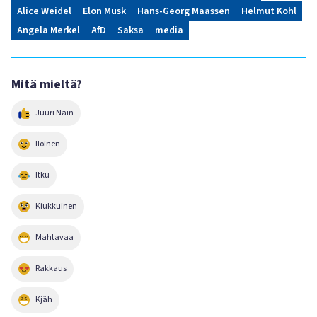
Alice Weidel
Elon Musk
Hans-Georg Maassen
Helmut Kohl
Angela Merkel
AfD
Saksa
media
Mitä mieltä?
Juuri Näin
Iloinen
Itku
Kiukkuinen
Mahtavaa
Rakkaus
Kjäh