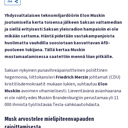
Jaa
Yhdysvaltalaisen teknomiljardöörin Elon Muskin
joutumisella kerta toisensa jälkeen Saksan valtamedian
ja siellä erityisesti Saksan yleisradion hampaisiin ei ole
mikään sattuma. Häntä pidetään vastakampanjoista
huolimatta vauhdilla suosiotaan kasvattavan AfD-
puolueen tukijana. Tällä kertaa Muskin
mustamaalamisessa saatettiin mennä liian pitkälle.
Saksan nykyinen punavihreäpainotteinen poliittinen
hegemonia, liittokansleri
Friedrich Merzin
johtamat (CDU)
kristillisdemokraatit mukaan lukien, suhtautuu
Elon
Muskiin
avoimen vihamielisesti. Lieventävänä asianhaarana
ei ole nähty edes Muskin Brandenburgiin perustamaa yli 11
000 ihmistä työllistävää Tesla-sähköautohdasta.
Musk arvostelee mielipiteenvapauden
rajoittamisesta