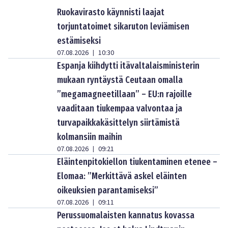
Ruokavirasto käynnisti laajat
torjuntatoimet sikaruton leviämisen
estämiseksi
07.08.2026
10:30
|
Espanja kiihdytti itävaltalaisministerin
mukaan ryntäystä Ceutaan omalla
”megamagneetillaan” – EU:n rajoille
vaaditaan tiukempaa valvontaa ja
turvapaikkakäsittelyn siirtämistä
kolmansiin maihin
07.08.2026
09:21
|
Eläintenpitokiellon tiukentaminen etenee –
Elomaa: ”Merkittävä askel eläinten
oikeuksien parantamiseksi”
07.08.2026
09:11
|
Perussuomalaisten kannatus kovassa