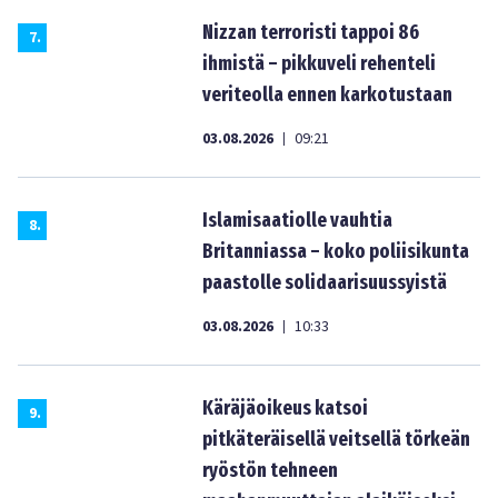
Nizzan terroristi tappoi 86
7
.
ihmistä – pikkuveli rehenteli
veriteolla ennen karkotustaan
03.08.2026
09:21
|
Islamisaatiolle vauhtia
8
.
Britanniassa – koko poliisikunta
paastolle solidaarisuussyistä
03.08.2026
10:33
|
Käräjäoikeus katsoi
9
.
pitkäteräisellä veitsellä törkeän
ryöstön tehneen