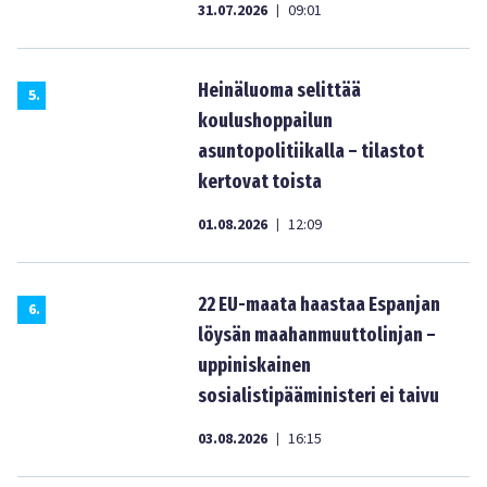
31.07.2026
09:01
|
Heinäluoma selittää
5
.
koulushoppailun
asuntopolitiikalla – tilastot
kertovat toista
01.08.2026
12:09
|
22 EU-maata haastaa Espanjan
6
.
löysän maahanmuuttolinjan –
uppiniskainen
sosialistipääministeri ei taivu
03.08.2026
16:15
|