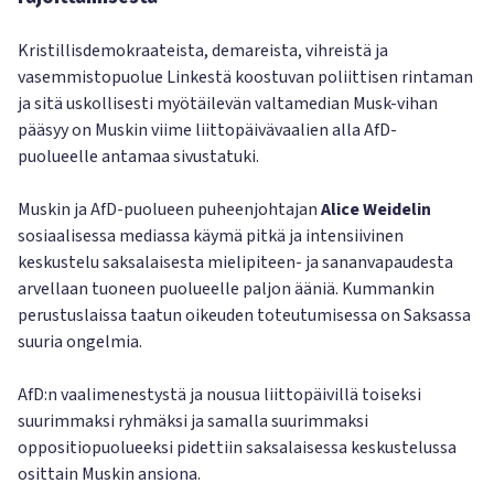
Kristillisdemokraateista, demareista, vihreistä ja
vasemmistopuolue Linkestä koostuvan poliittisen rintaman
ja sitä uskollisesti myötäilevän valtamedian Musk-vihan
pääsyy on Muskin viime liittopäivävaalien alla AfD-
puolueelle antamaa sivustatuki.
Muskin ja AfD-puolueen puheenjohtajan
Alice Weidelin
sosiaalisessa mediassa käymä pitkä ja intensiivinen
keskustelu saksalaisesta mielipiteen- ja sananvapaudesta
arvellaan tuoneen puolueelle paljon ääniä. Kummankin
perustuslaissa taatun oikeuden toteutumisessa on Saksassa
suuria ongelmia.
AfD:n vaalimenestystä ja nousua liittopäivillä toiseksi
suurimmaksi ryhmäksi ja samalla suurimmaksi
oppositiopuolueeksi pidettiin saksalaisessa keskustelussa
osittain Muskin ansiona.