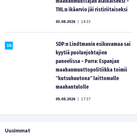
maahanmuuttajan alaikäiseksi –
THL:n ikäarvio jäi ristiriitaiseksi
03.08.2026
14:33
|
SDP:n Lindtmanin esikuvamaa sai
10
.
kyytiä puoluejohtajien
paneelissa – Purra: Espanjan
maahanmuuttopolitiikka toimii
”kutsuhuutona” laittomalle
maahantulolle
05.08.2026
17:37
|
Uusimmat