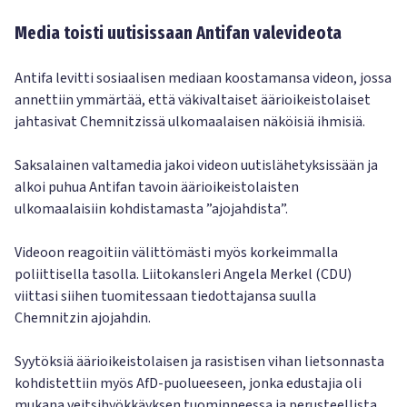
Media toisti uutisissaan Antifan valevideota
Antifa levitti sosiaalisen mediaan koostamansa videon, jossa
annettiin ymmärtää, että väkivaltaiset äärioikeistolaiset
jahtasivat Chemnitzissä ulkomaalaisen näköisiä ihmisiä.
Saksalainen valtamedia jakoi videon uutislähetyksissään ja
alkoi puhua Antifan tavoin äärioikeistolaisten
ulkomaalaisiin kohdistamasta ”ajojahdista”.
Videoon reagoitiin välittömästi myös korkeimmalla
poliittisella tasolla. Liitokansleri Angela Merkel (CDU)
viittasi siihen tuomitessaan tiedottajansa suulla
Chemnitzin ajojahdin.
Syytöksiä äärioikeistolaisen ja rasistisen vihan lietsonnasta
kohdistettiin myös AfD-puolueeseen, jonka edustajia oli
mukana veitsihyökkäyksen tuominneessa ja perusteellista