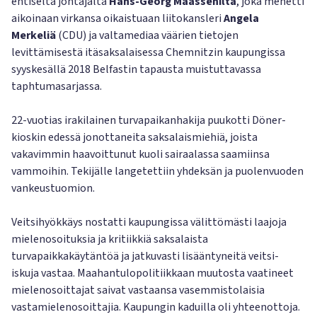
entiseltä johtajalta
Hans-Georg Maassenilta
, joka menetti
aikoinaan virkansa oikaistuaan liitokansleri
Angela
Merkeliä
(CDU) ja valtamediaa väärien tietojen
levittämisestä itäsaksalaisessa Chemnitzin kaupungissa
syyskesällä 2018 Belfastin tapausta muistuttavassa
taphtumasarjassa.
22-vuotias irakilainen turvapaikanhakija puukotti Döner-
kioskin edessä jonottaneita saksalaismiehiä, joista
vakavimmin haavoittunut kuoli sairaalassa saamiinsa
vammoihin. Tekijälle langetettiin yhdeksän ja puolenvuoden
vankeustuomion.
Veitsihyökkäys nostatti kaupungissa välittömästi laajoja
mielenosoituksia ja kritiikkiä saksalaista
turvapaikkakäytäntöä ja jatkuvasti lisääntyneitä veitsi-
iskuja vastaa. Maahantulopolitiikkaan muutosta vaatineet
mielenosoittajat saivat vastaansa vasemmistolaisia
vastamielenosoittajia. Kaupungin kaduilla oli yhteenottoja.