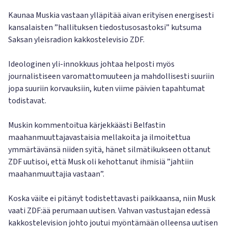
Kaunaa Muskia vastaan ylläpitää aivan erityisen energisesti
kansalaisten ”hallituksen tiedostusosastoksi” kutsuma
Saksan yleisradion kakkostelevisio ZDF.
Ideologinen yli-innokkuus johtaa helposti myös
journalistiseen varomattomuuteen ja mahdollisesti suuriin
jopa suuriin korvauksiin, kuten viime päivien tapahtumat
todistavat.
Muskin kommentoitua kärjekkäästi Belfastin
maahanmuuttajavastaisia mellakoita ja ilmoitettua
ymmärtävänsä niiden syitä, hänet silmätikukseen ottanut
ZDF uutisoi, että Musk oli kehottanut ihmisiä ”jahtiin
maahanmuuttajia vastaan”.
Koska väite ei pitänyt todistettavasti paikkaansa, niin Musk
vaati ZDF:ää perumaan uutisen. Vahvan vastustajan edessä
kakkostelevision johto joutui myöntämään olleensa uutisen