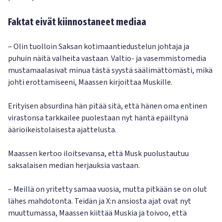
Faktat eivät kiinnostaneet mediaa
– Olin tuolloin Saksan kotimaantiedustelun johtaja ja
puhuin näitä valheita vastaan. Valtio- ja vasemmistomedia
mustamaalasivat minua tästä syystä säälimättömästi, mikä
johti erottamiseeni, Maassen kirjoittaa Muskille.
Erityisen absurdina hän pitää sitä, että hänen oma entinen
virastonsa tarkkailee puolestaan nyt häntä epäiltynä
äärioikeistolaisesta ajattelusta.
Maassen kertoo iloitsevansa, että Musk puolustautuu
saksalaisen median herjauksia vastaan.
– Meillä on yritetty samaa vuosia, mutta pitkään se on olut
lähes mahdotonta. Teidän ja X:n ansiosta ajat ovat nyt
muuttumassa, Maassen kiittää Muskia ja toivoo, että