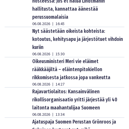
nosteessa: Jos et halua Lindtmanin
hallitusta, kannattaa äänestää
perussuomalaisia
06.08.2026
16:45
|
Nyt säästetään oikeista kohteista:
kotoutus, kehitysapu ja järjestötuet vihdoin
kuriin
06.08.2026
15:30
|
Oikeusministeri Meri vie eläimet
rääkkääjiltä – eläintenpitokiellon
rikkomisesta jatkossa jopa vankeutta
06.08.2026
14:27
|
Rajavartiolaitos: Kansainvälinen
rikollisorganisaatio yritti järjestää yli 40
laitonta maahantulijaa Suomeen
06.08.2026
13:34
|
Ajatuspaja Suomen Perustan Grönroos ja