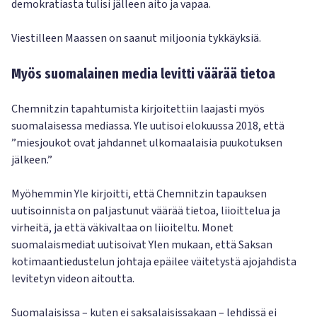
demokratiasta tulisi jälleen aito ja vapaa.
Viestilleen Maassen on saanut miljoonia tykkäyksiä.
Myös suomalainen media levitti väärää tietoa
Chemnitzin tapahtumista kirjoitettiin laajasti myös
suomalaisessa mediassa. Yle uutisoi elokuussa 2018, että
”miesjoukot ovat jahdannet ulkomaalaisia puukotuksen
jälkeen.”
Myöhemmin Yle kirjoitti, että Chemnitzin tapauksen
uutisoinnista on paljastunut väärää tietoa, liioittelua ja
virheitä, ja että väkivaltaa on liioiteltu. Monet
suomalaismediat uutisoivat Ylen mukaan, että Saksan
kotimaantiedustelun johtaja epäilee väitetystä ajojahdista
levitetyn videon aitoutta.
Suomalaisissa – kuten ei saksalaisissakaan – lehdissä ei