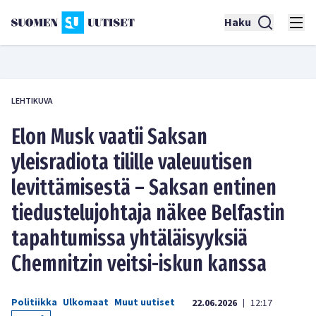
Haku
LEHTIKUVA
Elon Musk vaatii Saksan
yleisradiota tilille valeuutisen
levittämisestä – Saksan entinen
tiedustelujohtaja näkee Belfastin
tapahtumissa yhtäläisyyksiä
Chemnitzin veitsi-iskun kanssa
Politiikka
Ulkomaat
Muut uutiset
22.06.2026
12:17
|