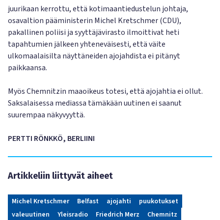
juurikaan kerrottu, että kotimaantiedustelun johtaja,
osavaltion pääministerin Michel Kretschmer (CDU),
pakallinen poliisi ja syyttäjävirasto ilmoittivat heti
tapahtumien jälkeen yhteneväisesti, että väite
ulkomaalaisilta näyttäneiden ajojahdista ei pitänyt
paikkaansa.
Myös Chemnitzin maaoikeus totesi, että ajojahtia ei ollut.
Saksalaisessa mediassa tämäkään uutinen ei saanut
suurempaa näkyvyyttä.
PERTTI RÖNKKÖ, BERLIINI
Artikkeliin liittyvät aiheet
Michel Kretschmer
Belfast
ajojahti
puukotukset
valeuutinen
Yleisradio
Friedrich Merz
Chemnitz