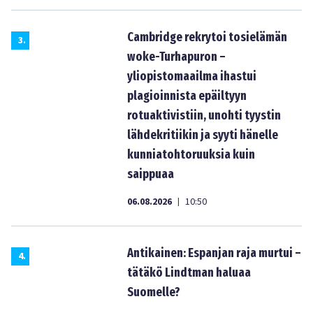
Cambridge rekrytoi tosielämän
3
.
woke-Turhapuron –
yliopistomaailma ihastui
plagioinnista epäiltyyn
rotuaktivistiin, unohti tyystin
lähdekritiikin ja syyti hänelle
kunniatohtoruuksia kuin
saippuaa
06.08.2026
10:50
|
Antikainen: Espanjan raja murtui –
4
.
tätäkö Lindtman haluaa
Suomelle?