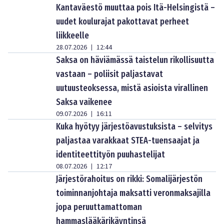
Kantaväestö muuttaa pois Itä-Helsingistä –
uudet koulurajat pakottavat perheet
liikkeelle
28.07.2026
12:44
|
Saksa on häviämässä taistelun rikollisuutta
vastaan – poliisit paljastavat
uutuusteoksessa, mistä asioista virallinen
Saksa vaikenee
09.07.2026
16:11
|
Kuka hyötyy järjestöavustuksista – selvitys
paljastaa varakkaat STEA-tuensaajat ja
identiteettityön puuhastelijat
08.07.2026
12:17
|
Järjestörahoitus on rikki: Somalijärjestön
toiminnanjohtaja maksatti veronmaksajilla
jopa peruuttamattoman
hammaslääkärikäyntinsä