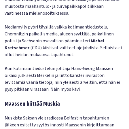
muutosta maahantulo- ja turvapaikkapolitiikkaan
vaatineessa mielenosoituksessa.
Mediamylly pyöri täysillä vaikka kotimaantiedustelu,
Chemnitzin paikallismedia, alueen syyttäjä, paikallinen
poliisi ja Sachsenin osavaltion pääministeri
Michel
Kretschmer
(CDU) kiistivät väitteet ajojahdista. Sellaista ei
ollut heidän mukaansa tapahtunut.
Kun kotimaantiedustelun johtaja Hans-Georg Maassen
oikaisi julkisesti Merkelin ja liittokanslerinviraston
levittämiä vääriä tietoja, niin yleisesti arveltiin, että hän ei
pysy pitkään virassaan. Näin myös kävi.
Maassen kiittää Muskia
Muskista Saksan yleisradiossa Belfastin tapahtumien
jälkeen esitetty syytös innosti Maassenin kirjoittamaan