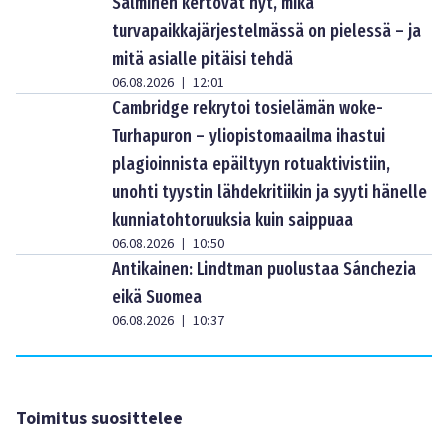
Salminen kertovat nyt, mikä
turvapaikkajärjestelmässä on pielessä – ja
mitä asialle pitäisi tehdä
06.08.2026
12:01
|
Cambridge rekrytoi tosielämän woke-
Turhapuron – yliopistomaailma ihastui
plagioinnista epäiltyyn rotuaktivistiin,
unohti tyystin lähdekritiikin ja syyti hänelle
kunniatohtoruuksia kuin saippuaa
06.08.2026
10:50
|
Antikainen: Lindtman puolustaa Sánchezia
eikä Suomea
06.08.2026
10:37
|
Toimitus suosittelee