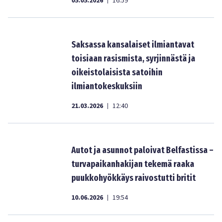
05.05.2026
16:59
|
Saksassa kansalaiset ilmiantavat
toisiaan rasismista, syrjinnästä ja
oikeistolaisista satoihin
ilmiantokeskuksiin
21.03.2026
12:40
|
Autot ja asunnot paloivat Belfastissa –
turvapaikanhakijan tekemä raaka
puukkohyökkäys raivostutti britit
10.06.2026
19:54
|