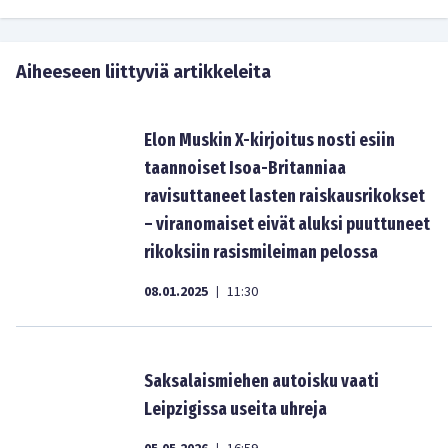
Aiheeseen liittyviä artikkeleita
Elon Muskin X-kirjoitus nosti esiin
taannoiset Isoa-Britanniaa
ravisuttaneet lasten raiskausrikokset
– viranomaiset eivät aluksi puuttuneet
rikoksiin rasismileiman pelossa
08.01.2025
11:30
|
Saksalaismiehen autoisku vaati
Leipzigissa useita uhreja