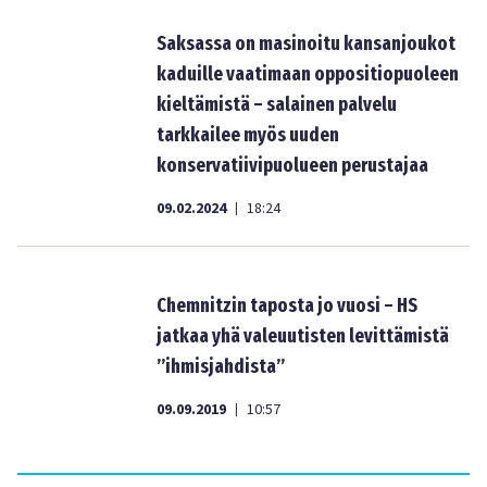
Saksassa on masinoitu kansanjoukot
kaduille vaatimaan oppositiopuoleen
kieltämistä – salainen palvelu
tarkkailee myös uuden
konservatiivipuolueen perustajaa
09.02.2024
18:24
|
Chemnitzin taposta jo vuosi – HS
jatkaa yhä valeuutisten levittämistä
”ihmisjahdista”
09.09.2019
10:57
|