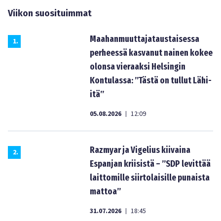
Viikon suosituimmat
Maahanmuuttajataustaisessa
1
.
perheessä kasvanut nainen kokee
olonsa vieraaksi Helsingin
Kontulassa: ”Tästä on tullut Lähi-
itä”
05.08.2026
12:09
|
Razmyar ja Vigelius kiivaina
2
.
Espanjan kriisistä – ”SDP levittää
laittomille siirtolaisille punaista
mattoa”
31.07.2026
18:45
|