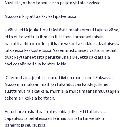
Muskille, onhan tapauksissa paljon yhtäläisyyksiä.
Maassen kirjoittaa X-viestipalvelussa:
– Väite, että joukot metsästävät maahanmuuttajia sekä se,
että ei-toivottuja ihmisiä liitetään tämänkaltaisiin
narratiiveihin on ollut pitkään vakio-taktiikka saksalaisessa
julkisessa keskustelussa. Vasemmistolaiset valtionmediat
ovat käyttäneet sitä perusteluna sille, että saksalaisia
täytyy säännellä ja kontrolloida.
‘Chemnitzin ajojahti’ -narratiivi on muuttunut Saksassa
Maasenin mukaan malliksi tukahduttaa kaikki julkinen
suuttumus raiskauksia, murhia ja muita maahanmuuttajien
tekemiä rikoksia kohtaan.
Enää harva uskaltaa protestoida julkisesti tällaisista
tapauksista pelätessään leimautumista tai vieläkin
pahempia seurauksia.